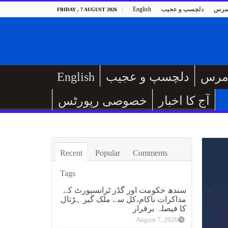
مرس
دلچسپ و عجیب
English
FRIDAY , 7 AUGUST 2026
مرس
دلچسپ و عجیب
English
آج کا اخبار
خصوصی رپورٹس
Recent
Popular
Comments
Tags
سندھ حکومت اور گڈز ٹرانسپورٹ کے
مذاکرات ناکام،کل سے ملک گیر ہڑتال
کا فیصلہ برقرار
August 7, 2026