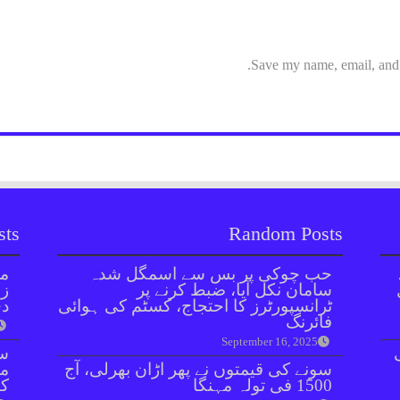
Save my name, email, and w
sts
Random Posts
حب چوکی پر بس سے اسمگل شدہ
مل
سامان نکل آیا، ضبط کرنے پر
زر
ٹرانسپورٹرز کا احتجاج، کسٹم کی ہوائی
دی
فائرنگ
September 16, 2025
سن
سونے کی قیمتوں نے پھر اڑان بھرلی، آج
مذ
1500 فی تولہ مہنگا
کا