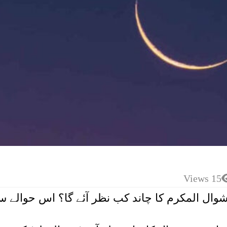
15 Views
شوال المکرم کا چاند کب نظر آئے گا؟ اس حوالے س