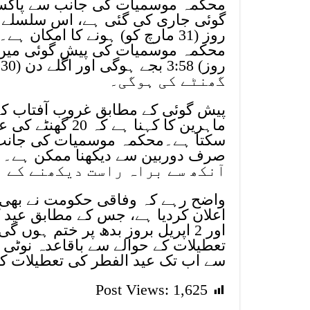
محکمہ موسمیات کی جانب سے پاکستان
گوئی جاری کی گئی ہے، اس سلسلے میں
روز (31 مارچ کو) ہونے کا امکا
گھنٹے کی ہوگی۔
ماہرین کا کہنا ہ
آنکھ سے براہ راست دیکھنے کے 
واضح رہے کہ وفاقی حکومت نے بھی ا
اور 2 اپریل بروز بدھ پر ختم ہو
تعطیلات کے حوالے سے باقاعدہ نوٹی 
سے اب تک عید الفطر کی تعطیلات کا ب
Post Views:
1,625