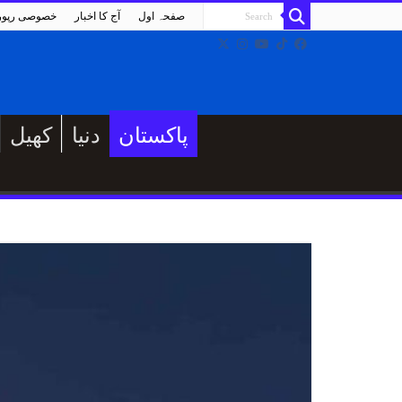
صفحہ اول
آج کا اخبار
خصوصی رپو
پاکستان
دنیا
کھیل