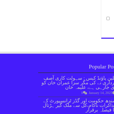
Popular Po
ین پاؤنڈ کیس : سہولت کاری آصف
داری نے کی مگر سزا عمران خان کو
 جارہی ہے، علیمہ خان
1
January 14, 2025
دھ حکومت اور گڈز ٹرانسپورٹ کے
اکرات ناکام،کل سے ملک گیر ہڑتال
 فیصلہ برقرار