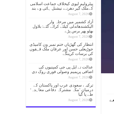
پیٹرولیم لیوی کیخلاف جماعت اسلامی
کےملک گیر دھرنے، نیشنل ہائی وے بند
August 7, 2026
آزاد کشمیر میں مرحلہ وار
الیکشندھاندلی کیلئے کرائے گئے: بلاول
بھٹو پھر برس پڑے
August 7, 2026
انتظار کی گھڑیاں ختم نمبر ون کامیڈی
جوڑیعلی حسن اور عرفان ملک قہقوں
کی برسات کرینگے
August 7, 2026
عدالت نے ایل پی جی کمپنیوں کی
اضافی پریمیم وصولی فوری روک دی
August 7, 2026
ترکیہ، سعودی عرب اور پاکستان کے
درمیان ’مکہ مشترکہ دفاعی معاہدہ‘
طے پا گیا
ے
August 7, 2026