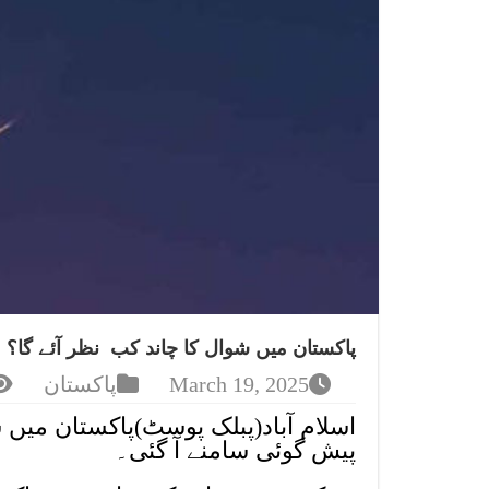
پاکستان میں شوال کا چاند کب نظر آئے گا؟
March 19, 2025
پاکستان
اسلام آباد(پبلک پوسٹ)پاکستان میں 
پیش گوئی سامنے آ گئی۔