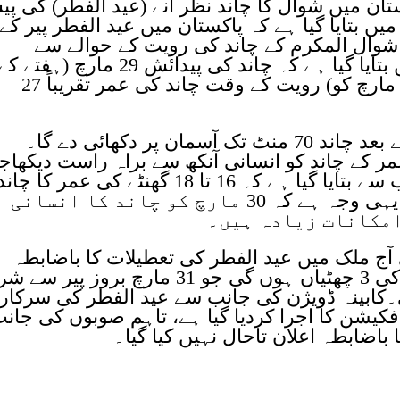
 میں شوال کا چاند نظر آنے (عید الفطر) کی پ
 بتایا گیا ہے کہ پاکستان میں عید الفطر پیر کے
ن ہے۔شوال المکرم کے چاند کی رویت کے حوالے سے
محکمہ موسمیات کی پیش گوئی میں بتایا گیا ہے کہ چاند کی پیدائش 29 مارچ (ہفتے ک
روز) 3:58 بجے ہوگی اور اگلے دن (30 مارچ کو) رویت کے وقت چاند کی عمر تقریباً 27
پیش گوئی کے مطابق غروب آفتاب کے بعد چاند 70 منٹ تک آسمان پر دکھائی دے گا۔
ے کہ 20 گھنٹے کی عمر کے چاند کو انسانی آنکھ سے براہ راست دیکھاج
سکتا ہے۔محکمہ موسمیات کی جانب سے بتایا گیا ہے کہ 16 تا 18 گھنٹے کی عمر کا چان
صرف دوربین سے دیکھنا ممکن ہے۔ یہی وجہ ہے کہ 30 مارچ کو چاند کا انسانی
امکانات زیادہ ہیں۔
ٓج ملک میں عید الفطر کی تعطیلات کا باضابطہ
اعلان کردیا ہے، جس کے مطابق عید کی 3 چھٹیاں ہوں گی جو 31 مارچ بروز پی
ں گی۔کابینہ ڈویژن کی جانب سے عید الفطر کی سرکار
فکیشن کا اجرا کردیا گیا ہے، تاہم صوبوں کی جان
اضابطہ اعلان تاحال نہیں کیا گیا۔