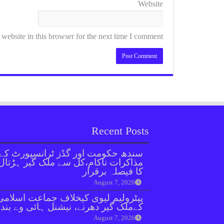
Website
ebsite in this browser for the next time I comment.
Recent Posts
سندھ حکومت اور گڈز ٹرانسپورٹ کے
مذاکرات ناکام،کل سے ملک گیر ہڑتال
کا فیصلہ برقرار
August 7, 2026
پیٹرولیم لیوی کیخلاف جماعت اسلامی
کےملک گیر دھرنے، نیشنل ہائی وے بند
August 7, 2026