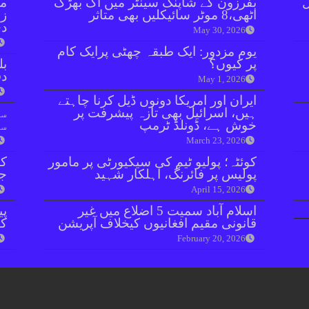
ل
بفرزون کے شاپنگ سینٹر میں آگ بھڑک
مل
اٹھی،8 موٹر سائیکلیں بھی متاثر
زر
دی
May 30, 2026
یومِ مزدور: ایک طبقہ چھٹی پرایک کام
پر کیوں؟
بل
دفعہ 
May 1, 2026
ایران اور امریکا دونوں ڈیل کرنا چاہتے
ہیں، اسرائیل بھی تازہ پیشرفت پر
سو
خوش ہے، ڈونلڈ ٹرمپ
سن
March 23, 2026
کوئٹہ؛ پولیو ٹیم کی سیکیورٹی پر مامور
کر
پولیس پر فائرنگ، اہلکار شہید
جا
April 15, 2026
اسلام آباد سمیت 5 اضلاع میں غیر
پی
قانونی مقیم افغانیوں کیخلاف آپریشن
کا
February 20, 2026