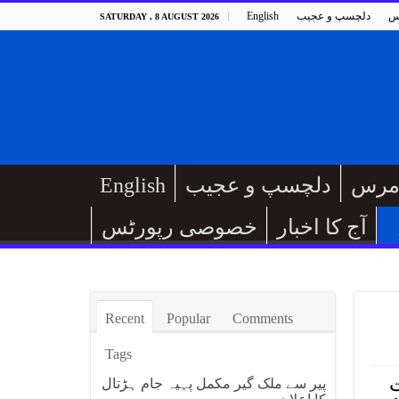
س
دلچسپ و عجیب
English
SATURDAY , 8 AUGUST 2026
مرس
دلچسپ و عجیب
English
آج کا اخبار
خصوصی رپورٹس
Recent
Popular
Comments
Tags
ت
پیر سے ملک گیر مکمل پہیہ جام ہڑتال