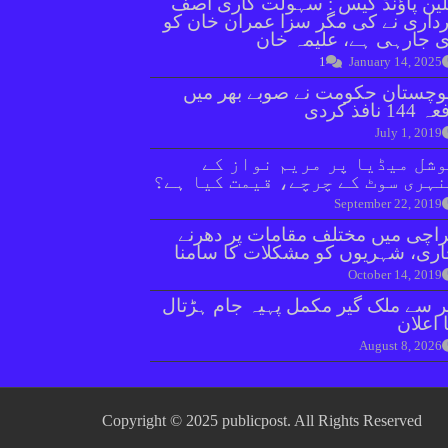
ین پاؤنڈ کیس : سہولت کاری آصف
داری نے کی مگر سزا عمران خان کو
 جارہی ہے، علیمہ خان
1
January 14, 2025
وچستان حکومت نے صوبے بھر میں
144 نافذ کردی
July 1, 2019
شل میڈیا پر مریم نواز کے
ہری سوٹ کے چرچے، قیمت کیا ہے؟
September 22, 2019
اچی میں مختلف مقامات پر دھرنے
ری، شہریوں کو مشکلات کا سامنا
October 14, 2019
ر سے ملک گیر مکمل پہیہ جام ہڑتال
 اعلان
August 8, 2026
Copyright © 2025 publicpost. All Rights Reserved