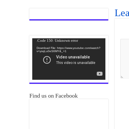
Lea
Video
Code 150: Unknown error.
Player
Download File: https://www.youtube.com/watch?
v=ysqLu0eS6MY&_=1
Find us on Facebook