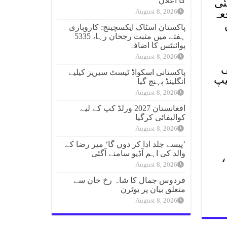
کا اعلان
گئی
عہ
August 8, 2026
سن
پاکستان اسٹاک ایکسچینج: کاروباری
ہفتے میں مثبت رجحان رہا، 5335
پوائنٹس کا اضافہ
August 8, 2026
ی
پاکستانی اسکواڈ ٹیسٹ سیریز کیلیے
یپ
انگلینڈ پہنچ گیا
August 8, 2026
افغانستان 2027 ورلڈ کپ کے لیے
کوالیفائی کرگیا
August 8, 2026
’پیسے جلد ادا کر دوں گا‘ میر رضا کے
والد کی اہم آڈیو سامنے آگئی
،
August 8, 2026
فردوس جمال کا شاہ رخ خان سے
متعلق بیان پر یوٹرن
August 8, 2026