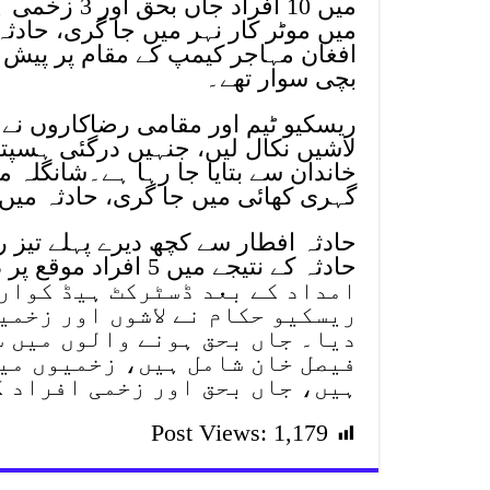
میں 10 افرا
میں موٹر کار نہر میں جا گری، حادث
بچی سوار تھے۔
ریسکیو ٹیم اور مقامی رضاکاروں نے 
لاشیں نکال لیں، جنہیں درگئی ہسپتال
خاندان سے بتایا جا رہا ہے۔شانگلہ 
گہری کھائی میں جا گری، حادثہ میں 5 افراد جاں بحق اور 3 زخمی ہو گئے
امداد کے بعد ڈسٹرکٹ ہیڈ کوار
ریسکیو حکام نے لاشوں اور زخمی
دیا۔ جاں بحق ہونے والوں میں 
فیصل خان شامل ہیں، زخمیوں می
ہیں، جاں بحق اور زخمی افراد ک
Post Views:
1,179