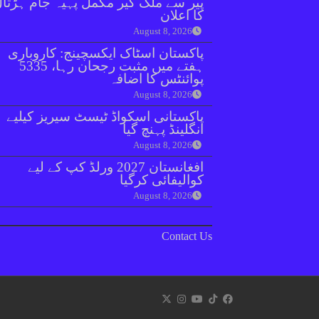
پیر سے ملک گیر مکمل پہیہ جام ہڑتا
کا اعلان
August 8, 2026
پاکستان اسٹاک ایکسچینج: کاروباری
ہفتے میں مثبت رجحان رہا، 5335
پوائنٹس کا اضافہ
August 8, 2026
پاکستانی اسکواڈ ٹیسٹ سیریز کیلیے
انگلینڈ پہنچ گیا
August 8, 2026
افغانستان 2027 ورلڈ کپ کے لیے
کوالیفائی کرگیا
August 8, 2026
Contact Us