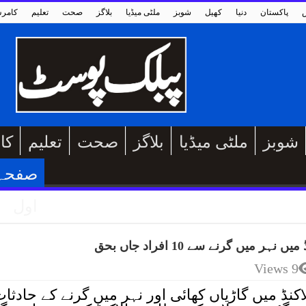
پاکستان
دنیا
کھیل
شوبز
ملٹی میڈیا
بلاگز
صحت
تعلیم
کامر
شوبز
ملٹی میڈیا
بلاگز
صحت
تعلیم
کا
صفحہ
اول
میں گرنے سے 10 افراد جاں بحق
9 Views
اکنڈ میں گاڑیاں کھائی اور نہر میں گرنے کے حادثا