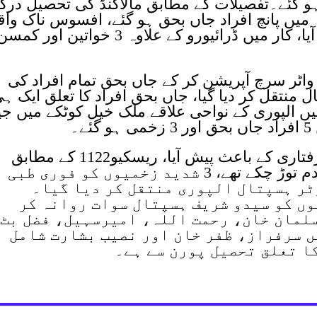
د جاں بحق اور 3 زخمی ہو گئے۔تفصیلات کے مطابق مالاکنڈ کی تحصیل در
ہ میں پانچ افراد جاں بحق ہو گئے، افسوس ناک واق
افغان مہاجر کیمپ کے مقام پر پیش آیا، کار میں ڈرائیورو کے علاوہ 3 خواتین اور کم
واٹر سرچ آپریشن کر کے جاں بحق تمام افراد کی
 منتقل کر دیا گیا، جاں بحق افراد کا تعلق ایک ہ
میں الپوری کے نواحی علاقے ملک خیل کوٹکے میں ج
۔
حادثہ افطار سے کچھ دیرے پہلے تیز رفتاری کے باعث پیش آیا، ریسکیو1122 کے مطابق
حادثہ کے نتیجے میں 5 افراد موقع پر دم توڑ چکے تھے، 3 شدید زخمیوں کو فوری طبی
ٹر ہسپتال الپوری منتقل کر دیا گیا۔
وں کو سیدو شریف ہسپتال سوات روانہ کر
سلمان خان، رحمت اللہ، امیرسہیل، فضل بٹ
ں سرفراز، ظفر خان اور نصیب بشارت شامل
ا تعلق تحصیل پورن سے ہے۔