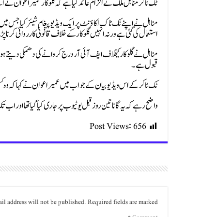
ٹک ٹاکر مناہل ملک نے الزام عائد کیا ہے کہ گلوکار عمیر اعوان نے اپ
استعمال کی گئی ہے ورنہ انہیں گلوکار کے خلاف قانونی کارروائی کرنا
مناہل نے گلوکار کیخلاف ایف آئی آر درج کروانے کی دھمکی دیتے ہو
قبول ہے۔
ٹک ٹاکر کے اس ویڈیو بیان کے جواب میں عمیر اعوان نے کہا کہ وہ کسی ب
واضح رہے کہ یہ گانا تین روز قبل یوٹیوب پر جاری کیا گیا تھا اور اب تک اسے 99 ہزار سے زائد ویوز م
Post Views:
656
il address will not be published.
Required fields are marked