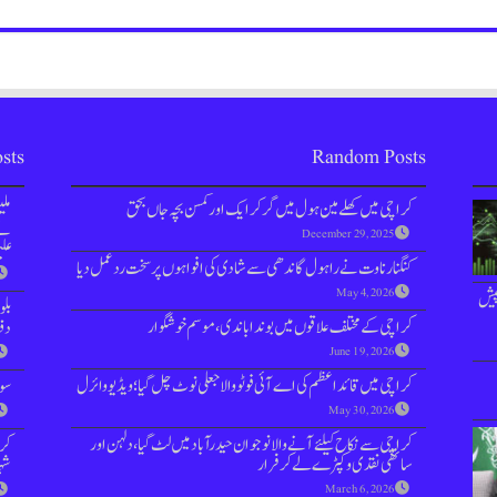
sts
Random Posts
کراچی میں کھلے مین ہول میں گر کر ایک اور کمسن بچہ جاں بحق
مل
نے 
December 29, 2025
علی
کنگنا رناوت نے راہول گاندھی سے شادی کی افواہوں پر سخت ردعمل دیا
May 4, 2026
پیش
بل
کراچی کے مختلف علاقوں میں بوندا باندی، موسم خوشگوار
دفعہ 144 
June 19, 2026
کراچی میں قائداعظم کی اے آئی فوٹو والا جعلی نوٹ چل گیا؛ ویڈیو وائرل
سوش
May 30, 2026
کراچی سے نکاح کیلئے آنے والا نوجوان حیدرآباد میں لٹ گیا، دلہن اور
کر
ساتھی نقدی و کپڑے لے کر فرار
شہر
March 6, 2026