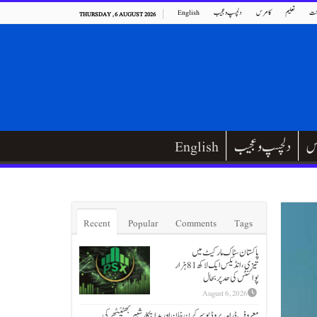
ت
تعلیم
کامرس
دلچسپ و عجیب
English
THURSDAY , 6 AUGUST 2026
س
دلچسپ و عجیب
English
Recent
Popular
Comments
Tags
پاکستان سٹاک مارکیٹ میں
تیزی،انڈیکس ایک لاکھ 81 ہزار
پوائنٹس کی حد پر بحال
August 6, 2026
معروف ڈرامہ پروڈیوسر کرن خان اور ہدایتکار شبیر بھٹیًٹھرکی