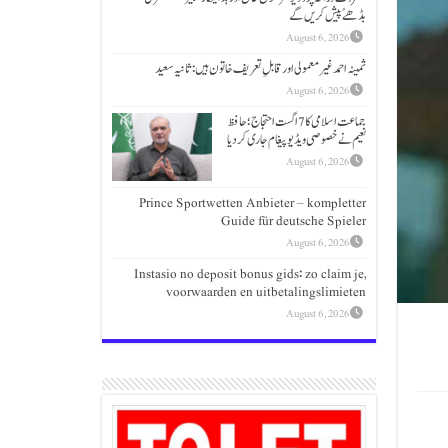
بڈھےًپیش کریں گے
August 6, 2026
ثمینہ احمد غیر معمولی اور قابلِ تعریف خاتون ہیں: ثانیہ سعید
August 6, 2026
جماعت اسلامی کا 7 اگست احتجاج؛حافظ
نعیم نے خصوصی ویڈیو پیغام جاری کردیا
August 6, 2026
Prince Sportwetten Anbieter – kompletter
Guide für deutsche Spieler
August 6, 2026
Instasio no deposit bonus gids: zo claim je,
voorwaarden en uitbetalingslimieten
August 6, 2026