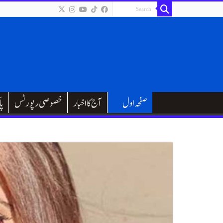
صفحہ اول
آج کا اخبار
خصوصی رپورٹس
پا