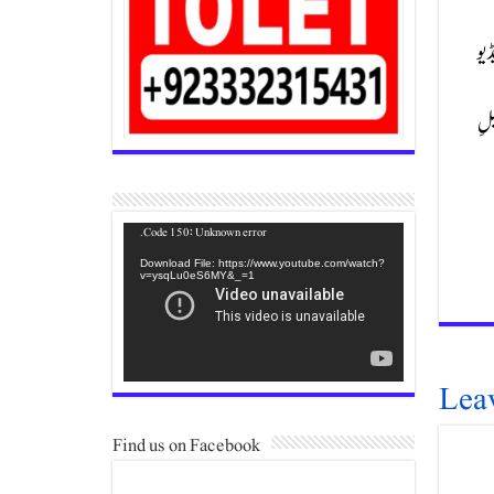
تی ویڈیو
لِ
Video
Code 150: Unknown error.
Player
Download File: https://www.youtube.com/watch?
v=ysqLu0eS6MY&_=1
Lea
Find us on Facebook