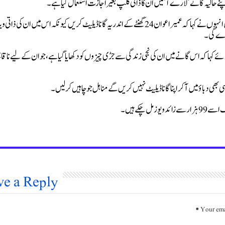
نے حالیہ گانے ’لارے آ‘ میں ان کا ذاتی کلپ بغیر اجازت استعمال کیا ہے۔
مناہل نے اپنے ٹک ٹاک اکاؤنٹ پر ایک ویڈیو پیغام شیئر کیا جس میں انہوں نے کہا کہ عمیر اعوان 24 گھنٹے کے اندر یہ گانا ڈیلیٹ کریں کیونکہ اس میں ان کی ذا
 پڑے گی۔
ئے کہا کہ اس گانے میں ان کی نجی زندگی سے جڑی چیزوں کو دکھایا گیا ہے، جو ان کے لیے ناقاب
ھی دباؤ میں آ کر اپنا گانا ڈیلیٹ نہیں کریں گے مناہل جو چاہیں کر لیں۔
ل چکے ہیں۔
ve a Reply
*
Your ema