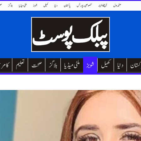
صفحہ اول
آج کا اخبار
خصوصی رپورٹس
پاکستان
دنیا
کھیل
شوبز
ملٹی میڈیا
بلاگز
صح
کستان
دنیا
کھیل
شوبز
ملٹی میڈیا
بلاگز
صحت
تعلیم
کامر