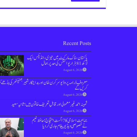
Recent Posts
پاکستان سٹاک مارکیٹ میں تیزی،انڈیکس ایک
لاکھ 81 ہزار پوائنٹس کی حد پر بحال
August 6, 2026
معروف ڈرامہ پروڈیوسر کرن خان اور ہدایتکار شبیر بھٹیًٹھرکی بڈھےً
کریں گے
August 6, 2026
ثمینہ احمد غیر معمولی اور قابلِ تعریف خاتون ہیں: ثانیہ سعید
August 6, 2026
جماعت اسلامی کا 7 اگست احتجاج؛حافظ نعیم
نے خصوصی ویڈیو پیغام جاری کردیا
August 6, 2026