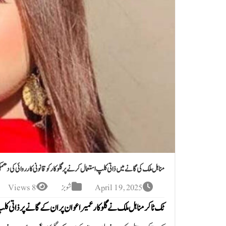
مناہل ملک کی گانے میں ذاتی کلپ استعمال کرنے پر گلوکار کو قانونی کارروائی کی دھمک
April 19, 2025
شوبز
8 Views
ٹک ٹاکر مناہل ملک نے گلوکار عمیر اعوان پر ان کے گانے پر ذاتی کلپ