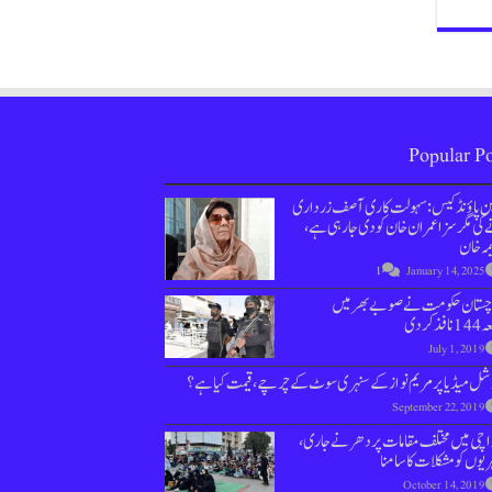
Popular Po
ین پاؤنڈ کیس : سہولت کاری آصف زرداری
کی مگر سزا عمران خان کو دی جارہی ہے،
مہ خان
1
January 14, 2025
وچستان حکومت نے صوبے بھر میں
نافذ کردی
July 1, 2019
ل میڈیا پر مریم نواز کے سنہری سوٹ کے چرچے، قیمت کیا ہے؟
September 22, 2019
اچی میں مختلف مقامات پر دھرنے جاری،
یوں کو مشکلات کا سامنا
October 14, 2019