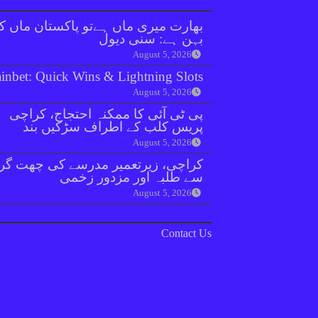
بھارت میری ماں ہےتو پاکستان ماں ک
بہن ہے: سنی دیول
August 5, 2026
inbet: Quick Wins & Lightning Slots
August 5, 2026
پی ٹی آئی کا ممکنہ احتجاج، کراچی
پریس کلب کے اطراف سڑکیں بند
August 5, 2026
کراچی، زیرتعمیر مدرسے کی چھت گرن
سے طلبہ اور مزدور زخمی
August 5, 2026
Contact Us