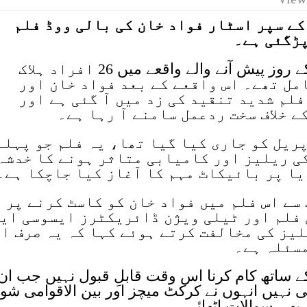
ے سپر اسٹار فواد خان کی بالی ووڈ فلم
پڑگئی ہے۔
مقبوضہ جموں و کشمیر میں منگل کے روز پیش آنے والے واقعے میں 26 افراد ہلاک
مل تھے۔ اس واقعے کے بعد فواد خان اور
لم شدید تنقید کی زد میں آ گئی ہے اور
 خلاف سخت ردعمل سامنے آ رہا ہے۔
اپریل کو جاری کیا گیا تھا، یہ فلم جو پہلے
کی ریلیز اور کامیابی متاثر ہونے کا خدشہ
یا پر بائیکاٹ مہم کا آغاز کیا جاچکا ہے۔
سے اس فلم میں فواد خان کو کاسٹ کرنے پر
 فلم اور ٹیلی ویژن ڈائریکٹرز ایسوسی ای
لیز کی مخالفت کرتے ہوئے کہا کہ یہ صرف ا
مسئلہ ہے۔
 کے ساتھ کام کرنا اس وقت قابلِ قبول نہیں جب ان 
نہیں انہوں نے کرکٹ میچز اور بین الاقوامی شو
بھی سوالات اٹھائے۔