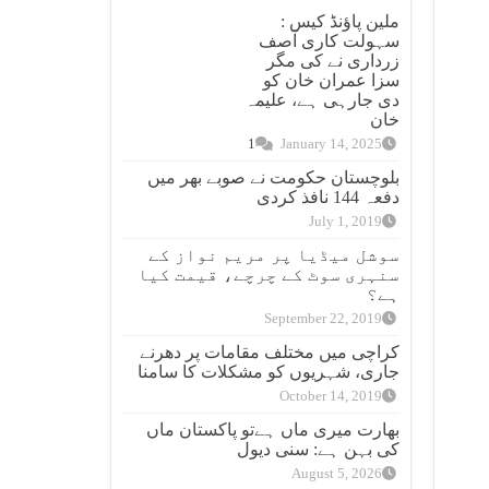
ملین پاؤنڈ کیس :
سہولت کاری آصف
زرداری نے کی مگر
سزا عمران خان کو
دی جارہی ہے، علیمہ
خان
1
January 14, 2025
بلوچستان حکومت نے صوبے بھر میں
دفعہ 144 نافذ کردی
July 1, 2019
سوشل میڈیا پر مریم نواز کے
سنہری سوٹ کے چرچے، قیمت کیا
ہے؟
September 22, 2019
کراچی میں مختلف مقامات پر دھرنے
جاری، شہریوں کو مشکلات کا سامنا
October 14, 2019
بھارت میری ماں ہےتو پاکستان ماں
کی بہن ہے: سنی دیول
August 5, 2026