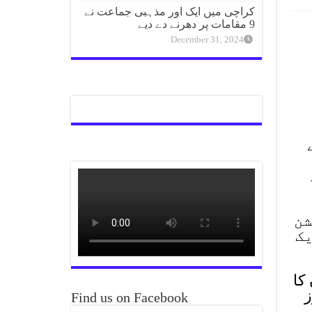
کراچی میں ایک اور مذہبی جماعت نے
9 مقامات پر دھرنے دے دیے
December 31, 2024
شن
یک
کا
ز
Find us on Facebook