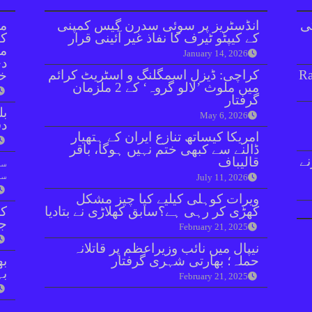
ی
انڈسٹریز پر سوئی سدرن گیس کمپنی
مل
کے کیپٹو ٹیرف کا نفاذ غیر آئینی قرار
کا
مگ
January 14, 2026
دی
Ra
کراچی: ڈیزل اسمگلنگ و اسٹریٹ کرائم
خ
میں ملوث ’لالو گروہ‘ کے 2 ملزمان
گرفتار
بل
May 6, 2026
دفعہ 
امریکا کیساتھ تنازع ایران کے ہتھیار
ڈالنے سے کبھی ختم نہیں ہوگا، باقر
ے
قالیباف
سو
سن
July 11, 2026
ویرات کوہلی کیلیے کیا چیز مشکل
کھڑی کر رہی ہے؟سابق کھلاڑی نے بتادیا
کر
جا
February 21, 2025
نیپال میں نائب وزیراعظم پر قاتلانہ
حملہ؛ بھارتی شہری گرفتار
بھ
بہ
February 21, 2025