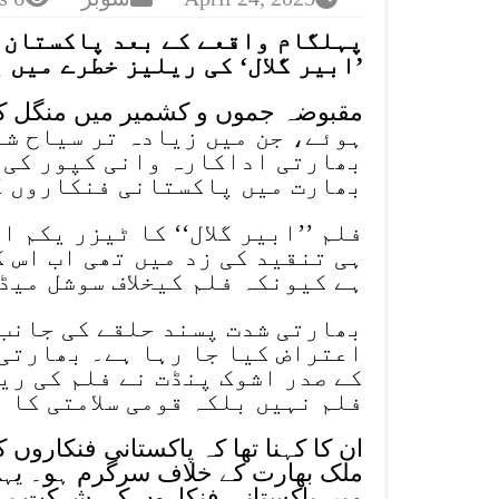
پہلگام واقعے کے بعد پاکستان ک
’ابیر گلال‘ کی ریلیز خطرے میں 
ہوئے، جن میں زیادہ تر سیاح شا
بھارتی اداکارہ وانی کپور کی ف
بھارت میں پاکستانی فنکاروں کے
فلم ’’ابیر گلال‘‘ کا ٹیزر یکم 
ہی تنقید کی زد میں تھی اب اس 
ہے کیونکہ فلم کیخلاف سوشل میڈ
بھارتی شدت پسند حلقے کی جانب 
اعتراض کیا جا رہا ہے۔ بھارتی
کے صدر اشوک پنڈت نے فلم کی ری
فلم نہیں بلکہ قومی سلامتی کا 
ان کا کہنا تھا کہ پاکستانی فنکاروں
ملک بھارت کے خلاف سرگرم ہو۔ یہی 
میں پاکستانی فنکاروں کی شرکت پر 