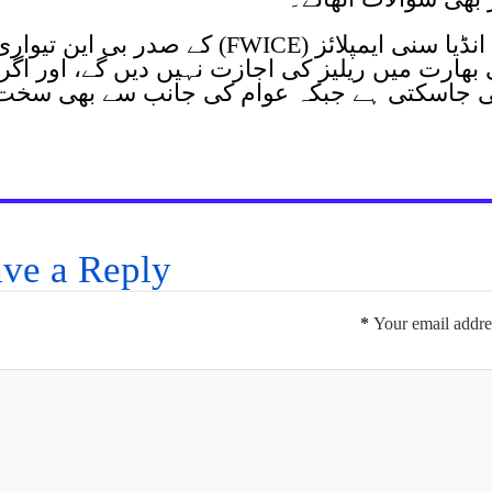
دوسری جانب فیڈریشن آف ویسٹرن انڈیا سنی ایمپلائز (FWICE) کے صدر بی این تیوا
کی بھارت میں ریلیز کی اجازت نہیں دیں گے، اور اگر
کی جاسکتی ہے جبکہ عوام کی جانب سے بھی سخت
ve a Reply
*
Your email addres