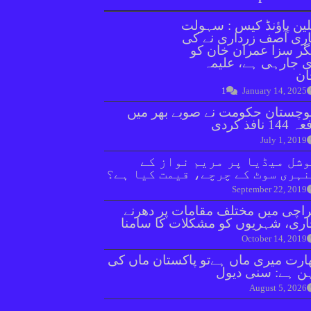
ین پاؤنڈ کیس : سہولت
ری آصف زرداری نے کی
ر سزا عمران خان کو
 جارہی ہے، علیمہ
ان
1
January 14, 2025
وچستان حکومت نے صوبے بھر میں
144 نافذ کردی
July 1, 2019
شل میڈیا پر مریم نواز کے
ہری سوٹ کے چرچے، قیمت کیا ہے؟
September 22, 2019
اچی میں مختلف مقامات پر دھرنے
ری، شہریوں کو مشکلات کا سامنا
October 14, 2019
ارت میری ماں ہےتو پاکستان ماں کی
ن ہے: سنی دیول
August 5, 2026