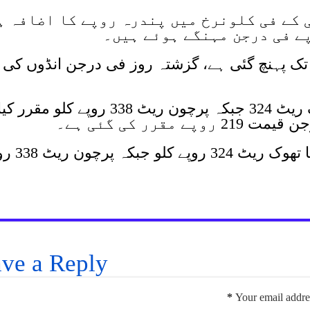
 کے فی کلونرخ میں پندرہ روپے کا اضافہ ہ
ے فی درجن مہنگے ہوئے ہیں۔
 فی درجن قیمت 233 روپے تک پہنچ گئی ہے، گزشتہ روز فی درجن انڈوں کی
ملتان میں زندہ برائلر مرغی کا تھوک ریٹ 324 جبکہ پرچون ریٹ 338 روپے کلو مقرر کی
قرر کی گئی ہے۔
گزشتہ روز لاہور میں برائلر مرغی کا تھو
ve a Reply
*
Your email addres