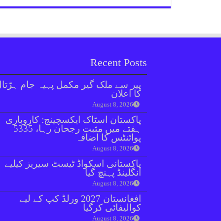
Recent Posts
پیر سے ملک گیر مکمل پہیہ جام ہڑتا
کا اعلان
August 8, 2026
پاکستان اسٹاک ایکسچینج: کاروباری
ہفتے میں مثبت رجحان رہا، 5335
پوائنٹس کا اضافہ
August 8, 2026
پاکستانی اسکواڈ ٹیسٹ سیریز کیلیے
انگلینڈ پہنچ گیا
August 8, 2026
افغانستان 2027 ورلڈ کپ کے لیے
کوالیفائی کرگیا
August 8, 2026