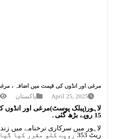
مرغی اور انڈوں کی قیمت میں اضافہ ، مرغی کی فی کل
April 25, 2025
پاکستان
لاہور(پبلک پوسٹ)مرغی اور انڈوں ک
15 روپے بڑھ گئی۔
ریٹ 353 روپے کلو مقرر کیا گیا ہے۔