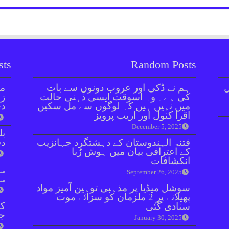
sts
Random Posts
ل
ہم نے ڈکی اور عروب دونوں سے بات
مل
کی ہے۔ وہ اسوقت ایسی ذہنی حالت
زر
میں نہیں ہیں کہ لوگوں سے مل سکیں
دی
اقرا کنول اور اریب پرویز
December 5, 2025
بل
فتنۃ الہندوستان کے دہشتگرد جہانزیب
دفعہ 
کے اعترافی بیان میں ہوش رُبا
انکشافات
سو
September 26, 2025
سن
سوشل میڈیا پر مذہبی توہین آمیز مواد
پھیلانے پر 2 ملزمان کو سزائے موت
کر
سنادی گئی
جا
January 30, 2025