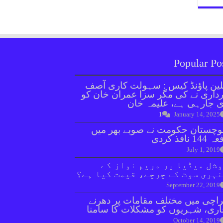
Popular Po
ین پاؤنڈ کیس : سہولت کاری آصف
داری نے کی مگر سزا عمران خان کو
 جارہی ہے، علیمہ خان
1
January 14, 2025
وچستان حکومت نے صوبے بھر میں
144 نافذ کردی
July 1, 2019
شل میڈیا پر مریم نواز کے
ہری سوٹ کے چرچے، قیمت کیا ہے؟
September 22, 2019
اچی میں مختلف مقامات پر دھرنے
ری، شہریوں کو مشکلات کا سامنا
October 14, 2019