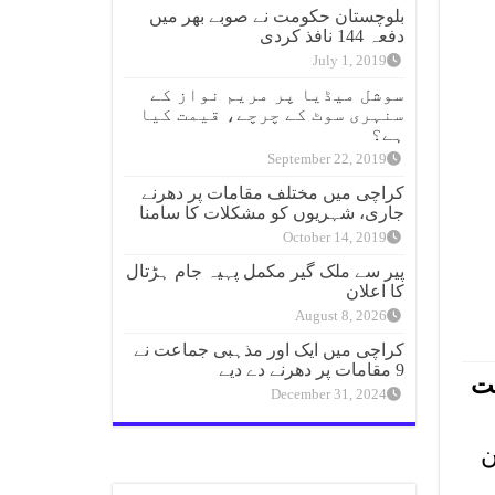
بلوچستان حکومت نے صوبے بھر میں
دفعہ 144 نافذ کردی
July 1, 2019
سوشل میڈیا پر مریم نواز کے
سنہری سوٹ کے چرچے، قیمت کیا
ہے؟
September 22, 2019
کراچی میں مختلف مقامات پر دھرنے
جاری، شہریوں کو مشکلات کا سامنا
October 14, 2019
پیر سے ملک گیر مکمل پہیہ جام ہڑتال
کا اعلان
August 8, 2026
کراچی میں ایک اور مذہبی جماعت نے
9 مقامات پر دھرنے دے دیے
مت
December 31, 2024
پرچون