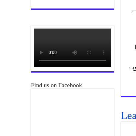
و
ا
ک ریٹ 324 روپے کلو جبکہ پرچون ریٹ 338 روپے
Find us on Facebook
Lea