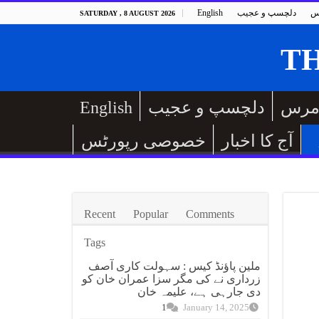
س
دلچسپ و عجیب
English
SATURDAY , 8 AUGUST 2026
مرس
دلچسپ و عجیب
English
آج کا اخبار
خصوصی رپورٹس
Recent
Popular
Comments
Tags
ملین پاؤنڈ کیس : سہولت کاری آصف
زرداری نے کی مگر سزا عمران خان کو
دی جارہی ہے، علیمہ خان
1
January 14, 2025