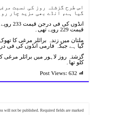
اس طرح گزشتہ روز کی نسبت مرغی
گیا ہے، انڈے بھی مزید چار روپ
انڈوں کی
قیمت 229 روپے تھی۔
گیا ہے جبکہ فارمی انڈوں کی فی درجن قیمت 219 روپے م
کلو تھا۔
Post Views:
632
s will not be published.
Required fields are marked