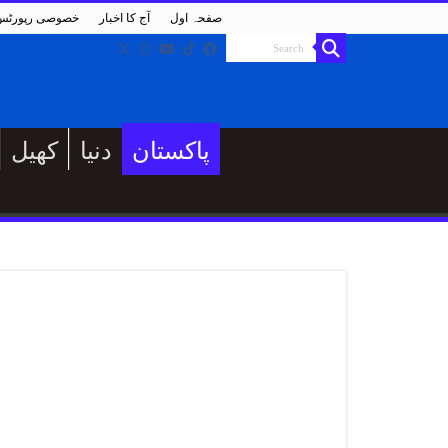
صفحہ اول
آج کا اخبار
خصوصی رپورٹس
پاکستان
دنیا
کھیل