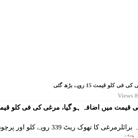
و قیمت 15 روپے بڑھ گئی
8 Views
ی قیمت میں اضافہ ہو گیا، مرغی کی فی کلو قی
لاہور میں سرکاری نرخنامے میں زندہ برائلرمرغی کا تھوک ریٹ 339 روپے کلو اور 