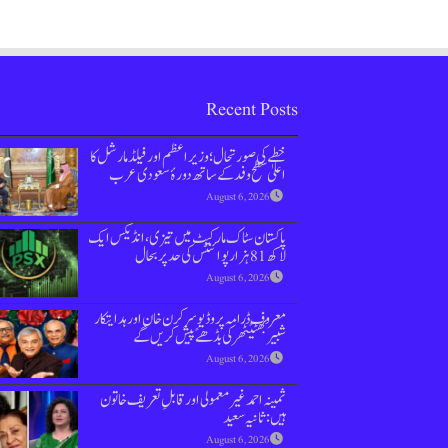
Recent Posts
خطے کی صورتحال؛ وزیراعظم اور فیلڈ مارشل کا
اعلیٰ سطح وفد کے ساتھ دورۂ سعودی عرب
August 6, 2026
پاکستان سٹاک مارکیٹ میں تیزی،انڈیکس ایک
لاکھ 81 ہزار پوائنٹس کی حد پر بحال
August 6, 2026
معروف ڈرامہ پروڈیوسر کرن خان اور ہدایتکار
شبیر بھٹیًٹھرکی بڈھےًپیش کریں گے
August 6, 2026
ثمینہ احمد غیر معمولی اور قابلِ تعریف خاتون
ہیں: ثانیہ سعید
August 6, 2026