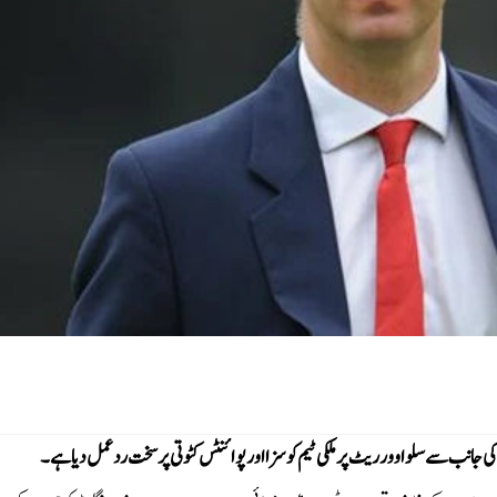
انب سے سلو اوور ریٹ پر ملکی ٹیم کو سزا اور پوائنٹس کٹوتی پر سخت ردعمل دیا ہے۔