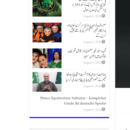
تیزی،انڈیکس ایک لاکھ 81 ہزار
پوائنٹس کی حد پر بحال
August 6, 2026
معروف ڈرامہ پروڈیوسر کرن خان اور
ہدایتکار شبیر بھٹیًٹھرکی بڈھےًپیش
کریں گے
August 6, 2026
ثمینہ احمد غیر معمولی اور قابلِ تعریف
خاتون ہیں: ثانیہ سعید
August 6, 2026
جماعت اسلامی کا 7 اگست احتجاج؛حافظ
نعیم نے خصوصی ویڈیو پیغام جاری کردیا
August 6, 2026
Prince Sportwetten Anbieter – kompletter
Guide für deutsche Spieler
August 6, 2026