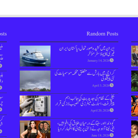
sts
Random Posts
ایران میں کشیدہ صورتحال،پاکستان ایران
مل
فیری کا پہلا سفر مؤخر
نے 
علی
January 14, 2026
کراچی میں بارش سے متعلق محکمہ موسمیات کی
بل
نئی پیشگوئی
دفعہ 144 
April 3, 2026
سوش
بجلی کے نظام کی جدیدیت کی جانب اہم
چر
پیشرفت،اسمارٹ میٹرز کی تنصیب لازمی قرار
April 20, 2026
کر
گووندا اور سنیتا کے درمیان طلاق کی افواہیں،
شہر
بیٹی ٹینا آہوجہ نے ذہنی پریشانی کا اظہار کردیا
June 18, 2026