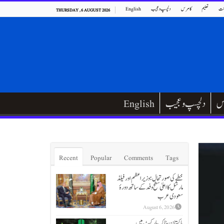
ت
تعلیم
کامرس
دلچسپ و عجیب
English
THURSDAY , 6 AUGUST 2026
س
دلچسپ و عجیب
English
Recent
Popular
Comments
Tags
خطے کی صورتحال؛ وزیراعظم اور فیلڈ
مارشل کا اعلیٰ سطح وفد کے ساتھ دورۂ
سعودی عرب
August 6, 2026
پاکستان سٹاک مارکیٹ میں