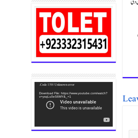
ں دی
Video
Code 150: Unknown error.
Player
Lea
Download File: https://www.youtube.com/watch?
v=ysqLu0eS6MY&_=1