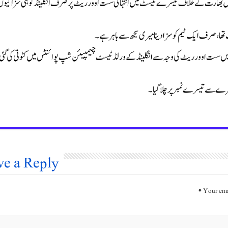
 میں بھارت کے خلاف تیسرے ٹیسٹ میں انتہائی سست اوور ریٹ پر صرف انگلینڈ کو ہی سزا کیو
 تھا، صرف ایک ٹیم کو سزا دینا میری سجھ سے باہر ہے۔
ں سست اوور ریٹ کی وجہ سے انگلینڈ کے ورلڈ ٹیسٹ چیمپیئن شپ پوائنٹس میں کٹوتی کی گئی
ے سے تیسرے نمبر پر چلا گیا۔
ve a Reply
*
Your ema