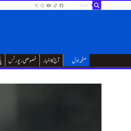
صفحہ اول
آج کا اخبار
خصوصی رپورٹس
پا