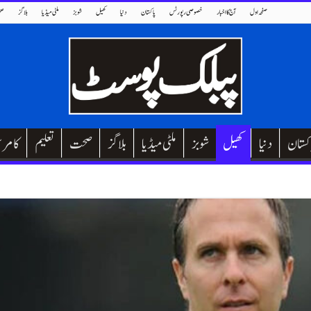
صفحہ اول
آج کا اخبار
خصوصی رپورٹس
پاکستان
دنیا
کھیل
شوبز
ملٹی میڈیا
بلاگز
صح
کستان
دنیا
کھیل
شوبز
ملٹی میڈیا
بلاگز
صحت
تعلیم
کامر