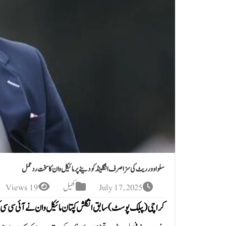
سلو اوور ریٹ کی سزا صرف انگلینڈ کو دینے پر مائیکل وان کا سخت ردعمل
July 17, 2025
کھیل
19 Views
کراچی(پبلک پوسٹ)سابق انگلش کپتان مائیکل وان نے آئی سی سی کی ج