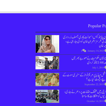
Popular Po
ین پاؤنڈ کیس : سہولت کاری آصف زرداری
کی مگر سزا عمران خان کو دی جارہی ہے،
مہ خان
1
January 14, 2025
وچستان حکومت نے صوبے بھر میں
نافذ کردی
July 1, 2019
ل میڈیا پر مریم نواز کے سنہری سوٹ کے
چے، قیمت کیا ہے؟
September 22, 2019
اچی میں مختلف مقامات پر دھرنے جاری،
یوں کو مشکلات کا سامنا
October 14, 2019