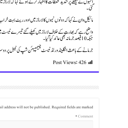
انہوں نے فیصلے پر شدید تحفظات کا اظہار کرتے ہوئے کہا کہ لارڈز
گئی۔
مائیکل وان نے کہا کہ دونوں ٹیموں کا لارڈز میں اوور ریٹ بہت خراب
واضح رہے کہ بھارت کے خلاف لارڈز میں کھیلے گئے تیسرے ٹیسٹ می
جبکہ 10 فیصد جرمانہ بھی عائد کیا گیا۔
جرمانے کے باعث انگلینڈ ورلڈ ٹیسٹ چیمپیئن شپ کی ٹیبل پر دوسر
Post Views:
426
il address will not be published.
Required fields are marked
*
Comment