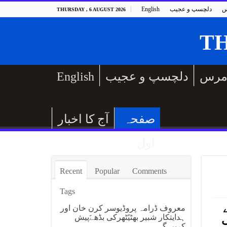
س
دلچسپ و عجیب
English
THURSDAY , 6 AUGUST 2026
مرس
دلچسپ و عجیب
English
صفحہ
آج کا اخبار
اول
Recent
Popular
Comments
Tags
ٹوں کے
معروف ڈرامہ پروڈیوسر کرن خان اور
ہدایتکار شبیر بھٹیًٹھرکی بڈھےًپیش
ی
کریں گے