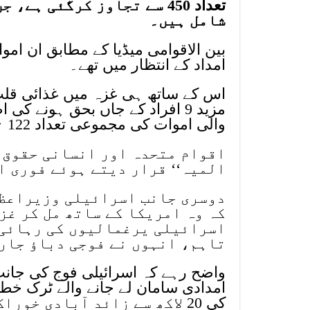
تعداد 450 سے تجاوز کرگئی 
شامل ہیں۔
امداد کے انتظار میں تھے۔
اس کے ساتھ ہی غزہ میں غذائی قلت
مزید 9 افراد کے جاں بحق ہونے 
والی اموات کی مجموعی تعداد 122 تک پہنچ گئی ہے۔
اقوام متحدہ اور انسانی حقوق ک
المیہ‘‘ قرار دیتے ہوئے فوری ا
دوسری جانب اسرائیلی وزیراعظم
کہ وہ امریکا کے ساتھ مل کر غز
اسرائیلی یرغمالیوں کی رہائی 
تاہم، انہوں نے فوجی دباؤ جار
واضح رہے کہ اسرائیلی فوج کی جان
امدادی سامان لے جانے والے ٹرک خط
کی 20 لاکھ سے زائد آبادی 