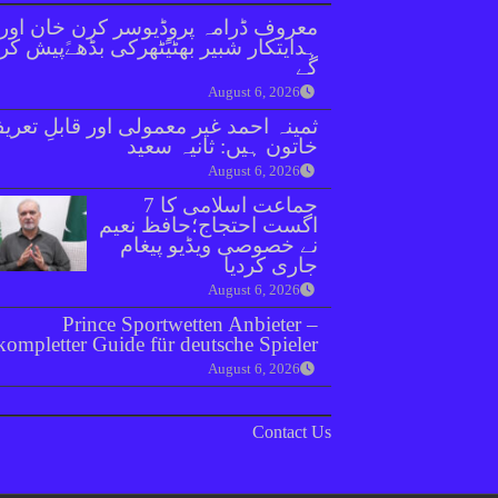
معروف ڈرامہ پروڈیوسر کرن خان اور
ہدایتکار شبیر بھٹیًٹھرکی بڈھےًپیش کر
گے
August 6, 2026
ثمینہ احمد غیر معمولی اور قابلِ تعری
خاتون ہیں: ثانیہ سعید
August 6, 2026
جماعت اسلامی کا 7
اگست احتجاج؛حافظ نعیم
نے خصوصی ویڈیو پیغام
جاری کردیا
August 6, 2026
Prince Sportwetten Anbieter –
kompletter Guide für deutsche Spieler
August 6, 2026
Contact Us