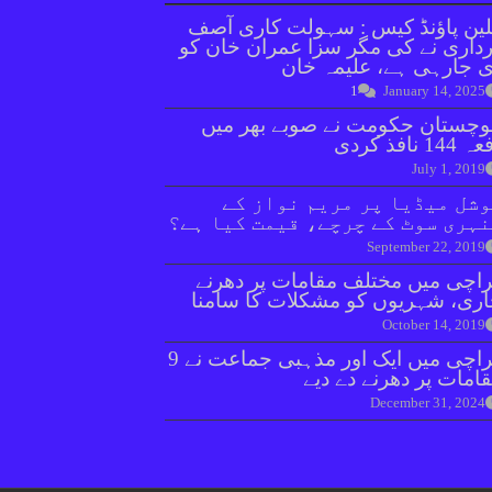
ین پاؤنڈ کیس : سہولت کاری آصف
داری نے کی مگر سزا عمران خان کو
 جارہی ہے، علیمہ خان
1
January 14, 2025
وچستان حکومت نے صوبے بھر میں
144 نافذ کردی
July 1, 2019
شل میڈیا پر مریم نواز کے
ہری سوٹ کے چرچے، قیمت کیا ہے؟
September 22, 2019
اچی میں مختلف مقامات پر دھرنے
ری، شہریوں کو مشکلات کا سامنا
October 14, 2019
کراچی میں ایک اور مذہبی جماعت نے 9
امات پر دھرنے دے دیے
December 31, 2024