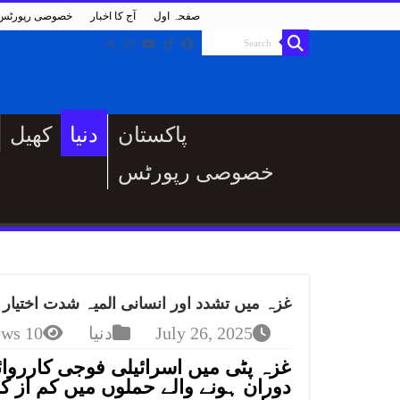
صفحہ اول
آج کا اخبار
خصوصی رپورٹس
پاکستان
دنیا
کھیل
خصوصی رپورٹس
غزہ میں تشدد اور انسانی المیہ شدت اختیار کرگیا، مزید 0
July 26, 2025
دنیا
10 Views