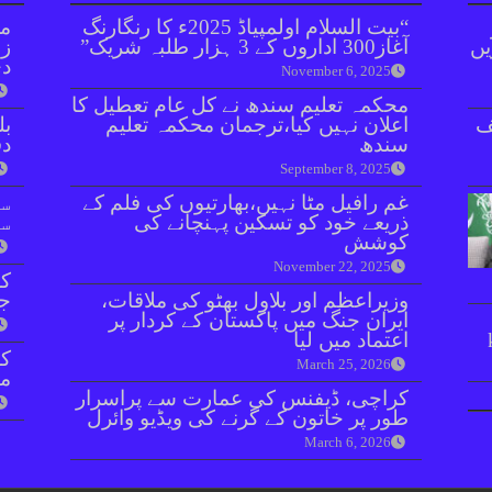
“بیت السلام اولمپیاڈ 2025ء کا رنگارنگ
مل
یں
آغاز300 اداروں کے 3 ہزار طلبہ شریک”
زر
دی
November 6, 2025
محکمہ تعلیم سندھ نے کل عام تعطیل کا
ف
اعلان نہیں کیا،ترجمان محکمہ تعلیم
بل
سندھ
دفعہ 
September 8, 2025
غم رافیل مٹا نہیں،بھارتیوں کی فلم کے
سو
ذریعے خود کو تسکین پہنچانے کی
سن
کوشش
November 22, 2025
کر
وزیراعظم اور بلاول بھٹو کی ملاقات،
جا
ایران جنگ میں پاکستان کے کردار پر
اعتماد میں لیا
March 25, 2026
مق
کراچی، ڈیفنس کی عمارت سے پراسرار
طور پر خاتون کے گرنے کی ویڈیو وائرل
March 6, 2026