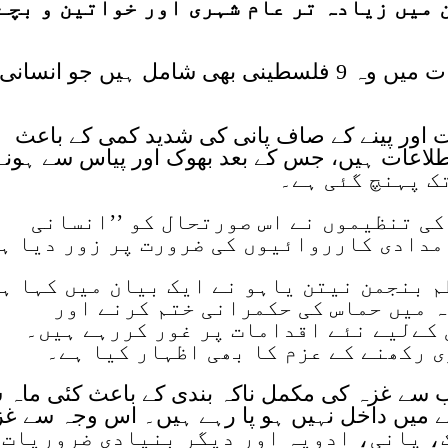
ہے، جن میں زیادہ تر عام شہری اور خواتین و بچے
بین الاقوامی میڈیا کے مطابق ان اموات میں وہ 9 فلسطینی بھی شامل ہیں جو انسانی
 اور پینے کے صاف پانی کی شدید کمی کے باعث
کی اطلاعات ہیں، جس کے بعد بھوک اور پیاس سے ہونے
ی تنظیموں نے اس صورتحال کو ’’انسانی
مدادی کارروائیوں کی ضرورت پر زور دیا ہ
 بنجمن نیتن یاہو نے ایک بیان میں کہا ہ
ہ میں حماس کی حکمرانی ختم کرنے اور
کےلیے نئے اقدامات پر غور کررہے ہیں۔
ی رکھنے کے عزم کا بھی اظہار کیا ہے۔
ب سے غزہ کی مکمل ناکہ بندی کے باعث کئی ماہ 
ے میں داخل نہیں ہو پا رہے ہیں۔ اس وجہ سے غز
خوراک، پانی، ادویہ اور دیگر بنیادی ضروریات