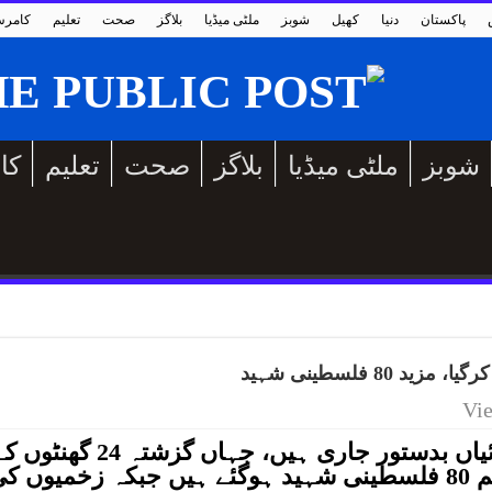
پاکستان
دنیا
کھیل
شوبز
ملٹی میڈیا
بلاگز
صحت
تعلیم
کامر
شوبز
ملٹی میڈیا
بلاگز
صحت
تعلیم
کا
8 فلسطینی شہید
غزہ پٹی میں اسرائیلی فوجی کارروائیاں بدستور جاری ہیں، جہاں گزشتہ 24 گھن
دوران ہونے والے حملوں میں کم از کم 80 فلسطینی شہید ہوگئے ہیں جبکہ زخمیوں ک