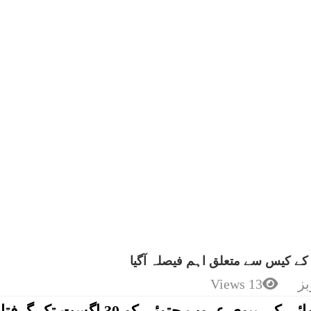
 کے کیس سے متعلق اہم فیصلہ آگیا
ز
13 Views
سیشن کورٹ لاہور عدالت نے ڈکی بھائی کی بیوی عروب جتوئی کو 30 اگست تک گر