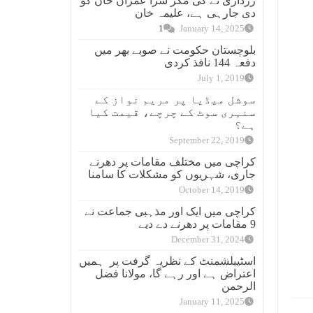
زرداری نے کی مگر سزا عمران خان کو
دی جارہی ہے، علیمہ خان
1
January 14, 2025
بلوچستان حکومت نے صوبے بھر میں
دفعہ 144 نافذ کردی
July 1, 2019
سوشل میڈیا پر مریم نواز کے
سنہری سوٹ کے چرچے، قیمت کیا
ہے؟
September 22, 2019
کراچی میں مختلف مقامات پر دھرنے
جاری، شہریوں کو مشکلات کا سامنا
October 14, 2019
کراچی میں ایک اور مذہبی جماعت نے
9 مقامات پر دھرنے دے دیے
December 31, 2024
اسٹیبلشمنٹ کے نظریہ گرفت پر ہمیں
اعتراض ہے اور رہے گا، مولانا فضل
الرحمن
January 11, 2025
فتار