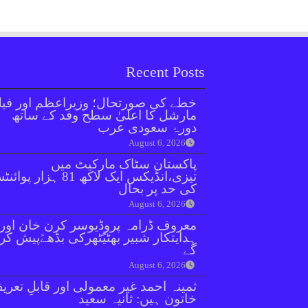
Recent Posts
خطے کی صورتحال؛ وزیراعظم اور فیل
مارشل کا اعلیٰ سطح وفد کے ساتھ
دورۂ سعودی عرب
August 6, 2026
پاکستان سٹاک مارکیٹ میں
تیزی،انڈیکس ایک لاکھ 81 ہزار پو
کی حد پر بحال
August 6, 2026
معروف ڈرامہ پروڈیوسر کرن خان اور
ہدایتکار شبیر بھٹیًٹھرکی بڈھےًپیش کر
گے
August 6, 2026
ثمینہ احمد غیر معمولی اور قابلِ تعری
خاتون ہیں: ثانیہ سعید