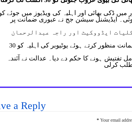
یں ڈکی بھائی اور اہلیہ کی ویڈیوز میں جوئے کو
ئی۔ ایڈیشنل سیشن جج نے عبوری ضمانت پر
کلیات ایڈووکیٹ اور راجہ عبدالرحمان
عدالت نےعروب جتوئی کی عبوری ضمانت منظور کرتے ہوئے یوٹیوبر کی اہلیہ کو 30
ل تفتیش ہونے کا حکم دے دیا۔ عدالت نے آئندہ
طلب کرلی
ve a Reply
*
Your email addres