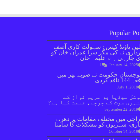
Popular Po
ین پاؤنڈ کیس : سہولت کاری آصف
داری نے کی مگر سزا عمران خان کو
 جارہی ہے، علیمہ خان
1
January 14, 2025
وچستان حکومت نے صوبے بھر میں
144 نافذ کردی
July 1, 2019
شل میڈیا پر مریم نواز کے
ہری سوٹ کے چرچے، قیمت کیا ہے؟
September 22, 2019
اچی میں مختلف مقامات پر دھرنے
ری، شہریوں کو مشکلات کا سامنا
October 14, 2019