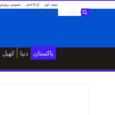
صفحہ اول
آج کا اخبار
خصوصی رپورٹس
پاکستان
دنیا
کھیل