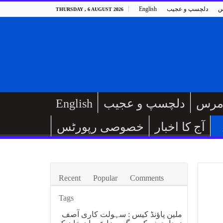
س
دلچسپ و عجیب
English
THURSDAY , 6 AUGUST 2026
مرس
دلچسپ و عجیب
English
آج کا اخبار
خصوصی رپورٹس
Recent
Popular
Comments
Tags
ملین پاؤنڈ کیس : سہولت کاری آصف