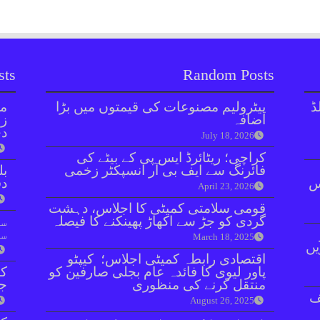
sts
Random Posts
ڈ
پیٹرولیم مصنوعات کی قیمتوں میں بڑا
مل
اضافہ
زر
دی
July 18, 2026
کراچی؛ ریٹائرڈ ایس پی کے بیٹے کی
فائرنگ سے ایف بی آر انسپکٹر زخمی
بل
ائنٹس
دفعہ 
April 23, 2026
قومی سلامتی کمیٹی کا اجلاس، دہشت
گردی کو جڑ سے اکھاڑ پھینکنے کا فیصلہ
سو
سن
March 18, 2025
یں
اقتصادی رابطہ کمیٹی اجلاس؛ کیپٹو
پاور لیوی کا فائدہ عام بجلی صارفین کو
کر
منتقل کرنے کی منظوری
جا
ف
August 26, 2025