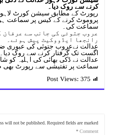
کرنے سے روک دیا۔
رپورٹ کے مطابق سیشن کورٹ لاہور م
پروموٹ کرنے کے کیس پر سماعت ہو
سماعت کی۔
عروب جتوئی کی جانب سے عرفان 
رانجھا ایڈووکیٹ پیش ہوئے۔
اگست تک گرفتار کرنے سے روک دیا۔
عدالت نے ڈکی بھائی کی اہلیہ کو شام
سماعت پر تفتیشی سے رپورٹ بھی 
Post Views:
375
s will not be published.
Required fields are marked
*
Comment