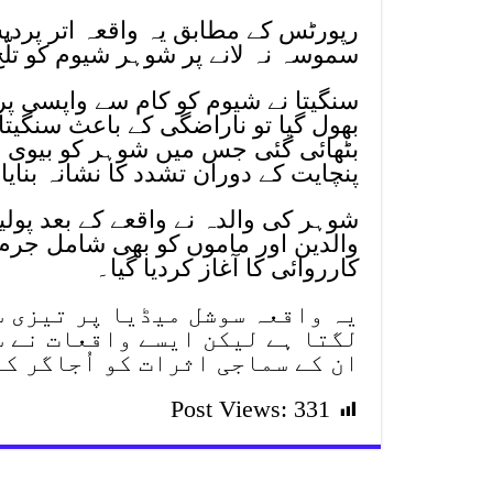
رپورٹس کے مطابق یہ واقعہ اتر پردیش
سموسہ نہ لانے پر شوہر شیوم کو تلّخ 
سنگیتا نے شیوم کو کام سے واپسی پ
بھول گیا تو ناراضگی کے باعث سنگیتا ن
بٹھائی گئی جس میں شوہر کو بیوی نے
پنچایت کے دوران تشدد کا نشانہ بنایا 
شوہر کی والدہ نے واقعے کے بعد پول
والدین اور ماموں کو بھی شامل جرم 
کارروائی کا آغاز کردیا گیا۔
یہ واقعہ سوشل میڈیا پر تیزی س
لگتا ہے لیکن ایسے واقعات نے 
ان کے سماجی اثرات کو اُجاگر ک
Post Views:
331