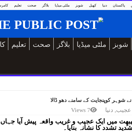
پاکستان
دنیا
کھیل
شوبز
ملٹی میڈیا
بلاگز
صحت
تعلیم
کامر
شوبز
ملٹی میڈیا
بلاگز
صحت
تعلیم
کا
ے شوہر کوپنجایت کے سامنے دھو ڈالا
عجیب
,
دنیا
7 Views
یبھِت میں ایک عجیب و غریب واقعہ پیش آیا جہاں
دید تشدد کا نشانہ بنایا۔