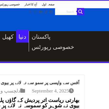
صفحہ اول
آج کا اخبار
خصوصی رپورٹس
پاکستان
دنیا
کھیل
خصوصی رپورٹس
آفس سے واپسی پر سمو سے نہ لانے پر بیوی ن
September 4, 2025
دلچسپ و 
بھارتی ریاست اتر پردیش کے گاؤں پل
بیوی نے شوہر کو سموسہ نہ لانے پر ش