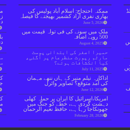
ڈ
ممکنہ احتجاج: اسلام آباد پولیس کی
مل
بھاری نفری آزاد کشمیر بھیجنے کا فیصلہ
زر
دی
June 5, 2026
ملک میں سونے کی فی تولہ قیمت میں
500 روپے اضافہ
بل
ائنٹس
دفعہ 
August 4, 2025
حمیرا اصغر کی ابتدائی پوسٹ
مارٹم رپورٹ منظرعام پر آگئی،
سو
کیا انکشافات ہوئے؟
سن
یں
July 11, 2025
اداکارہ نیلم منیر کے ہاں ننھے مہمان
کر
کی آمد متوقع؟ تصاویر وائرل
جا
ف
June 12, 2026
امریکا،اسرائیل کا ایران پر حملہ کھلی
دہشت گردی ہے، خطے کو جنگ میں
مق
جھونکاجا رہا ہے، حافظ نعیم الرحمان
February 28, 2026