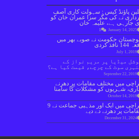
ین پاؤنڈ کیس : سہولت کاری آصف
داری نے کی مگر سزا عمران خان کو
 جارہی ہے، علیمہ خان
1
January 14, 2025
وچستان حکومت نے صوبے بھر میں
144 نافذ کردی
July 1, 2019
شل میڈیا پر مریم نواز کے
ہری سوٹ کے چرچے، قیمت کیا ہے؟
September 22, 2019
اچی میں مختلف مقامات پر دھرنے
ری، شہریوں کو مشکلات کا سامنا
October 14, 2019
کراچی میں ایک اور مذہبی جماعت نے 9
امات پر دھرنے دے دیے
December 31, 2024