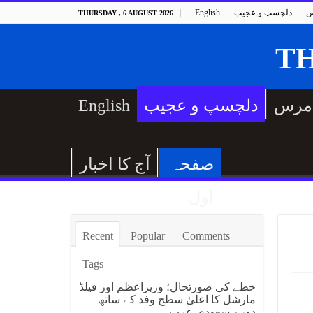
س
دلچسپ و عجیب
English
THURSDAY , 6 AUGUST 2026
مرس
دلچسپ و عجیب
English
صفحہ
آج کا اخبار
اول
Recent
Popular
Comments
Tags
خطے کی صورتحال؛ وزیراعظم اور فیلڈ
مارشل کا اعلیٰ سطح وفد کے ساتھ
دورۂ سعودی عرب