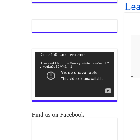
Lea
Video
Code 150: Unknown error.
Player
Download File: https://www.youtube.com/watch?
v=ysqLu0eS6MY&_=1
Find us on Facebook