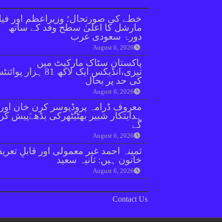
خطے کی صورتحال؛ وزیراعظم اور فیل
مارشل کا اعلیٰ سطح وفد کے ساتھ
دورۂ سعودی عرب
August 6, 2026
پاکستان سٹاک مارکیٹ میں
تیزی،انڈیکس ایک لاکھ 81 ہزار پو
کی حد پر بحال
August 6, 2026
معروف ڈرامہ پروڈیوسر کرن خان اور
ہدایتکار شبیر بھٹیًٹھرکی بڈھےًپیش کر
گے
August 6, 2026
ثمینہ احمد غیر معمولی اور قابلِ تعری
خاتون ہیں: ثانیہ سعید
August 6, 2026
Contact Us