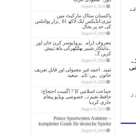
August 6, 2026
نے
پاکستان سٹاک مارکیٹ میں
تیزی،انڈیکس ایک لاکھ 81 ہزار پوائنٹس
کی حد پر بحال
August 6, 2026
معروف ڈرامہ پروڈیوسر کرن خان اور
ہدایتکار شبیر بھٹیًٹھرکی بڈھےًپیش
کریں گے
ے
August 6, 2026
نی
ثمینہ احمد غیر معمولی اور قابلِ تعریف
خاتون ہیں: ثانیہ سعید
August 6, 2026
جماعت اسلامی کا 7 اگست احتجاج؛
ر
حافظ نعیم نے خصوصی ویڈیو پیغام
جاری کردیا
August 6, 2026
Prince Sportwetten Anbieter –
kompletter Guide für deutsche Spieler
August 6, 2026