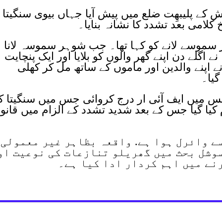
 کے پلیبھِت ضلع میں پیش آیا جہاں بیوی سنگیتا 
کلامی بعد تشدد کا نشانہ بنایا۔
ر سموسے لانے کو کہا تھا۔ جب شوہر سموسہ لانا
ے اگلے دن اپنے گھر والوں کو بلایا اور ایک پنچایت
 اپنے والدین اور ماموں کے ساتھ مل کر کھلی
گیا۔
یس میں ایف آئی ار درج کروائی جس میں سنگیتا ک
کیا گیا جس کے بعد شدید تشدد کے الزام میں قانو
ے وائرل ہوا ہے. واقعہ بظاہر غیر معمولی
سوشل بحث میں گھریلو تنازعات کی نوعیت او
رنے میں اہم کردار ادا کیا ہے۔