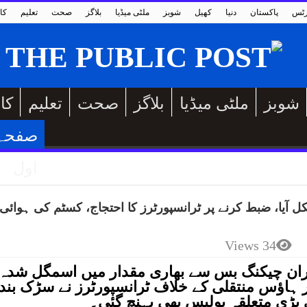
رٹس
پاکستان
دنیا
کھیل
شوبز
ملٹی میڈیا
بلاگز
صحت
تعلیم
کا
شوبز
ملٹی میڈیا
بلاگز
صحت
تعلیم
کا
صفحہ
اول
یا، ضبط کرنے پر ٹرانسپورٹرز کا احتجاج، کسٹم کی ہوائی
34 Views
ان چیکنگ بس سے بھاری مقدار میں اسمگل شدہ
ر ہاؤس منتقلی کے خلاف ٹرانسپورٹرز نے سڑک بند
 پڑی متعلقہ پولیس بھی پہنچ گئی۔