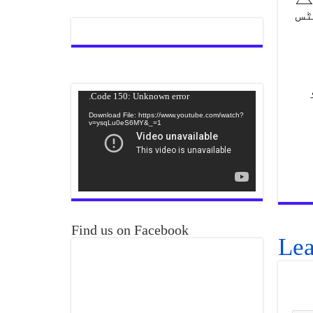
ٹس
Video
Code 150: Unknown error.
Player
Download File: https://www.youtube.com/watch?
v=ysqLu0eS6MY&_=1
Find us on Facebook
Lea