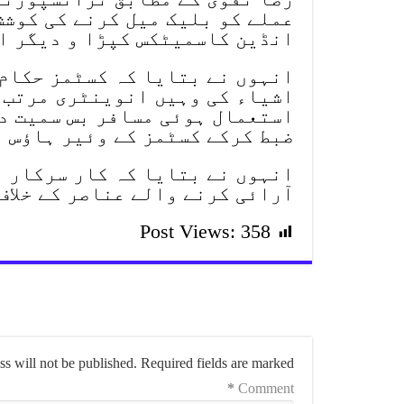
عملے کو بلیک میل کرنے کی کوشش
انڈین کاسمیٹکس کپڑا و دیگر ا
انہوں نے بتایا کہ کسٹمز حکام 
اشیاء کی وہیں انوینٹری مرتب 
استعمال ہوئی مسافر بس سمیت دو
ضبط کرکے کسٹمز کے وئیر ہاؤس 
انہوں نے بتایا کہ کار سرکار م
آرائی کرنے والے عناصر کے خلاف
Post Views:
358
s will not be published.
Required fields are marked
*
Comment