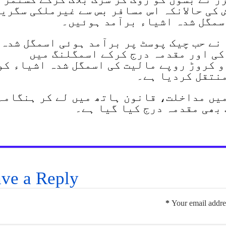
 کی حالانکہ اس مسافر بس سے غیرملکی سگری
سمگل شدہ اشیاء برآمد ہوئیں۔
نے حب چیک پوسٹ پر برآمد ہوئی اسمگل شدہ
کی اور مقدمہ درج کرکے اسمگلنگ میں
 کروڑ روپے مالیت کی اسمگل شدہ اشیاء کو
منتقل کردیا ہے۔
یں مداخلت، قانون ہاتھ میں لے کر ہنگامہ
 بھی مقدمہ درج کیا گیا ہے۔
ve a Reply
*
Your email addres