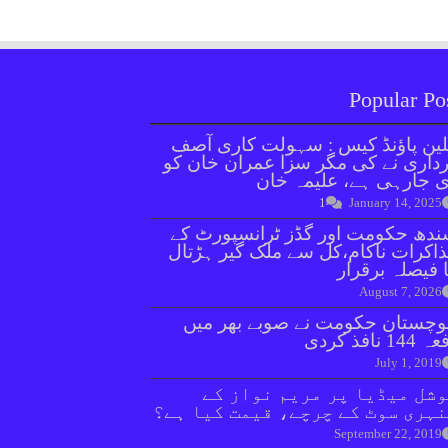
Popular Po
ین پاؤنڈ کیس : سہولت کاری آصف
داری نے کی مگر سزا عمران خان کو
 جارہی ہے، علیمہ خان
1
January 14, 2025
دھ حکومت اور گڈز ٹرانسپورٹ کے
اکرات ناکام،کل سے ملک گیر ہڑتال
 فیصلہ برقرار
August 7, 2026
وچستان حکومت نے صوبے بھر میں
144 نافذ کردی
July 1, 2019
شل میڈیا پر مریم نواز کے
ہری سوٹ کے چرچے، قیمت کیا ہے؟
September 22, 2019