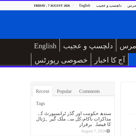
مرس
دلچسپ و عجیب
English
FRIDAY , 7 AUGUST 2026
مرس
دلچسپ و عجیب
English
آج کا اخبار
خصوصی رپورٹس
Recent
Popular
Comments
Tags
سندھ حکومت اور گڈز ٹرانسپورٹ کے
مذاکرات ناکام،کل سے ملک گیر ہڑتال
کا فیصلہ برقرار
August 7, 2026