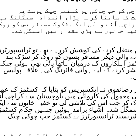
ی کو حب چوکی پر کسٹمز چیک پوسٹ پر
 کا سامنا کرنا پڑا، انسداد اسمگلنگ مہ
اچی آنے والی ایک مشکوک مسافر بس کو روک
فیہ خانوں سے بڑی مقدار میں اسمگل شدہ
منتقل کرنے کی کوشش کررہے تھے تو ٹرانسپورٹرز
ٓنے والی دیگر مسافر بسوں کو روک کر سڑک بند
 اہلکاروں کے درمیان ہاتھا پائی بھی ہوئی جبکہ
ر کرنے کے لیے ہوائی فائرنگ کی۔ علاقہ پولیس
ی۔
ضانقوی نے ایکسپریس کو بتایا کہ کسٹمز کے عمل
ی معمول کی کاروائی میں بلوچستان سے کراچی آن
 کر جب اس کی تلاشی لی تو خفیہ خانوں سے ای
مگل شدہ اشیاء برآمد ہوئیں جنہیں حکام کسٹمز
 شرپسند ٹرانسپورٹرز نے کسٹمز حب چوکی چیک
 نے بسوں کو روک کر سڑک بلاک کرکے کسٹمز 