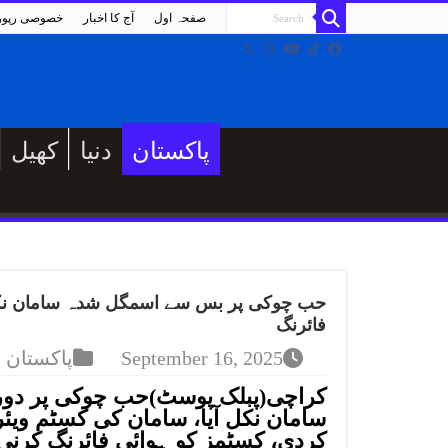
صفحہ اول
آج کا اخبار
خصوصی رپو
پاکستان
دنیا
کھیل
حب چوکی پر بس سے اسمگل شدہ سامان نکل آ
فائرنگ
September 16, 2025
پاکستان
کراچی(پبلک پوسٹ)حب چوکی پر دور
سامان نکل آیا، سامان کی کسٹم ویئ
کردی، کسٹمز کو ہوائی فائرنگ کرنی