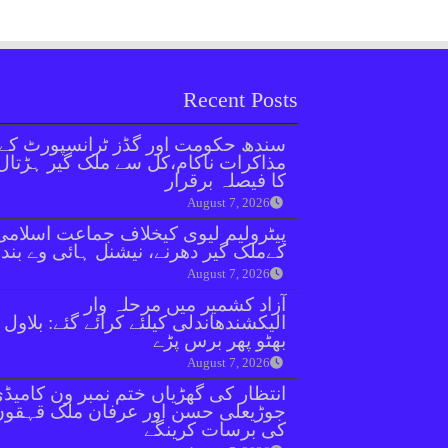
Recent Posts
سندھ حکومت اور گڈز ٹرانسپورٹ کے
مذاکرات ناکام،کل سے ملک گیر ہڑتال
کا فیصلہ برقرار
August 7, 2026
پیٹرولیم لیوی کیخلاف جماعت اسلامی
کےملک گیر دھرنے، نیشنل ہائی وے بند
August 7, 2026
آزاد کشمیر میں مرحلہ وار
الیکشندھاندلی کیلئے کرائے گئے: بلاول
بھٹو پھر برس پڑے
August 7, 2026
انتظار کی گھڑیاں ختم نمبر ون کامیڈ
جوڑیعلی حسن اور عرفان ملک قہقوں
کی برسات کرینگے