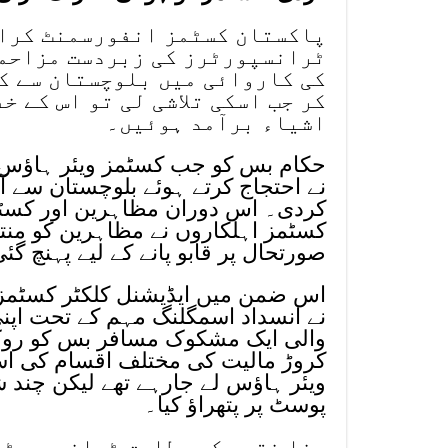
پاکستان کسٹمز انفورسمنٹ کراچ
ٹرانسپورٹرز کی زبردست مزاحمت
کی کاروائی میں بلوچستان سے کر
کر جب اسکی تلاشی لی تو اس کے خ
اشیاء برآمد ہوئیں۔
حکام بس کو جب کسٹمز ویئر ہاؤس 
نے احتجاج کرتے ہوئے بلوچستان سے ا
کردی۔ اس دوران مظاہرین اور کسٹمز
کسٹمز اہلکاروں نے مظاہرین کو منتش
صورتحال پر قابو پانے کے لیے پہنچ گئ
اس ضمن میں ایڈیشنل کلکٹر کسٹمز ر
نے انسداد اسمگلنگ مہم کے تحت اپن
والی ایک مشکوک مسافر بس کو روک
کروڑ مالیت کی مختلف اقسام کی اس
ویئر ہاؤس لے جارہے تھے لیکن چند
پوسٹ پر پتھراؤ کیا۔
رضا نقوی کے مطابق ٹرانسپورٹرز