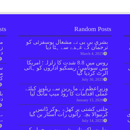
sts
Random Posts
بشری بی بی نے مشعال یوسفزئی کو
مل
ترجمان کے عہدے سے ہٹا دیا
زر
دی
March 4, 2025
روس میں 8.8 شدت کا زلزلہ؛ امریکا
میں سونامی؛ ریسکیو اداروں کو ہائی
سن
الرٹ کردیا گیا
مذ
کا
July 30, 2025
وزیراعظم نے ماہرین سے ریلویز کیلئے
عملی اقدامات کا روڈ میپ مانگ لیا
بل
دفعہ 
January 15, 2026
چلتی کشتی پر کھڑے ہوکر ڈانس
ی
کرنیوالا بچہ راتوں رات اسٹار بن گیا
سو
سن
July 14, 2025
بھارت پاکستانی شہریوں پر حملے کی