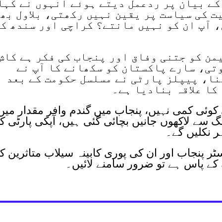
کے بیان پر ردعمل دیتے ہوئے انہوں نے کہا
یت کی سیاست پر یقین نہیں رکھتی، بلاول بھ
 آپ ان کو نہیں مانتے؟ کراچی اور سندھ ک
یمن کو جتنی وفاق اور پنجاب کی فکر ہے کاش
تی، سارے پاکستان کو سکھانے کا آپ نے
نا، پیپلز پارٹی نے مسلسل حکومت کے بعد
کا علاقہ بنادیا ہے۔
 کوئی کمی نہیں، پنجاب میں گندم وافر مقدار میں
گ سے لاکھوں جانیں بچائی گئی ہیں، آپکی پارٹی ک
ر نکلیں گے۔
سٹر پنجاب اور ان کی پوری کابینہ سیلاب متاثرین ک
کے پاس ہے تو ضرور سامنے لائیں۔