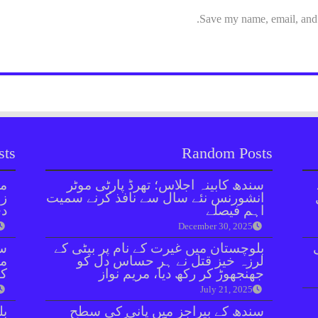
Save my name, email, and w
sts
Random Posts
سندھ کابینہ اجلاس؛ تھرڈ پارٹی موٹر
مل
انشورنس نئے سال سے نافذ کرنے سمیت
زر
اہم فیصلے
دی
December 30, 2025
بلوچستان میں غیرت کے نام پر بیٹی کے
سن
لرزہ خیز قتل نے ہر حساس دل کو
مذ
جھنجھوڑ کر رکھ دیا، مریم نواز
کا
July 21, 2025
سندھ کے بیراجز میں پانی کی سطح
بل