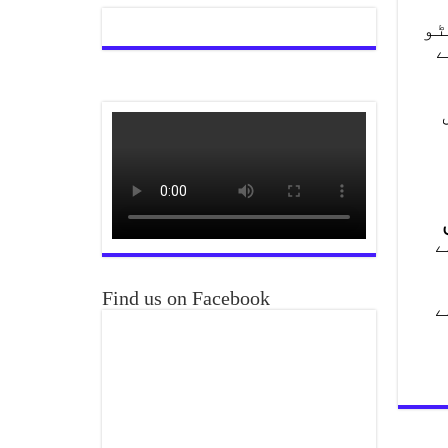
ٹو
ے
ے
Find us on Facebook
ے