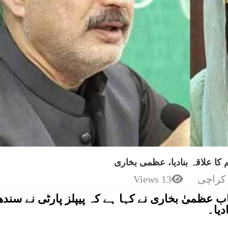
 کا علاقہ بنادیا، عظمی بخاری
کراچی
13 Views
ب عظمیٰ بخاری نے کہا ہے کہ پیپلز پارٹی نے سندھ
دیا۔