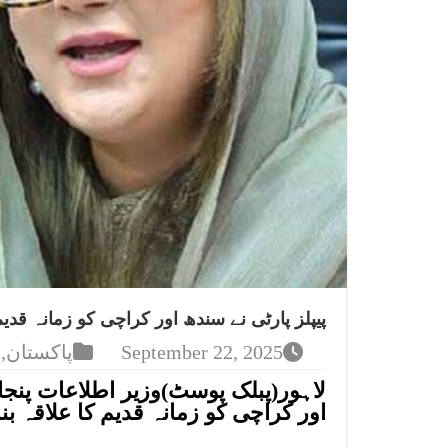
پیپلز پارٹی نے سندھ اور کراچی کو زمانہ قدیم
September 22, 2025
پاکستان
,
لاہور(پبلک پوسٹ)وزیر اطلاعات پنجا
اور کراچی کو زمانہ قدیم کا علاقہ بنا