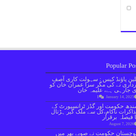
Popular Po
ین پاؤنڈ کیس : سہولت کاری آصف
داری نے کی مگر سزا عمران خان کو
 جارہی ہے، علیمہ خان
1
January 14, 2025
دھ حکومت اور گڈز ٹرانسپورٹ کے
اکرات ناکام،کل سے ملک گیر ہڑتال
 فیصلہ برقرار
August 7, 2026
وچستان حکومت نے صوبے بھر میں