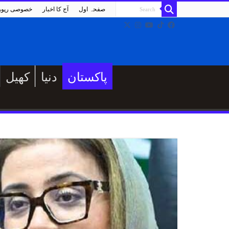
صفحہ اول
آج کا اخبار
خصوصی رپو
پاکستان
دنیا
کھیل