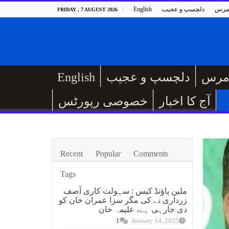
مرس
دلچسپ و عجیب
English
FRIDAY , 7 AUGUST 2026
مرس
دلچسپ و عجیب
English
آج کا اخبار
خصوصی رپورٹس
Recent
Popular
Comments
Tags
ملین پاؤنڈ کیس : سہولت کاری آصف
زرداری نے کی مگر سزا عمران خان کو
دی جارہی ہے، علیمہ خان
1
January 14, 2025