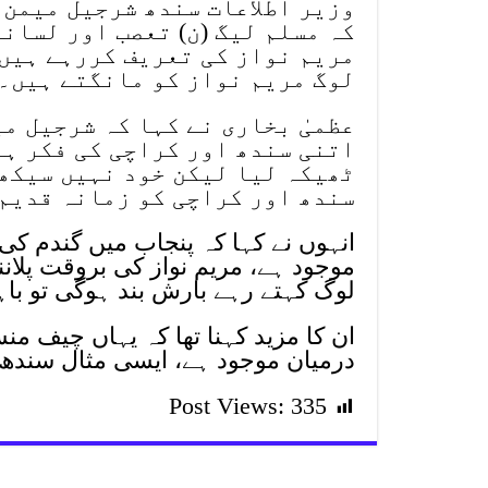
وزیر اطلاعات سندھ شرجیل میمن 
کہ مسلم لیگ (ن) تعصب اور لسان
مریم نواز کی تعریف کررہے ہیں،
لوگ مریم نواز کو مانگتے ہیں۔
عظمیٰ بخاری نے کہا کہ شرجیل م
اتنی سندھ اور کراچی کی فکر ہو
ٹھیکہ لیا لیکن خود نہیں سیکھ
سندھ اور کراچی کو زمانہ قدیم 
انہوں نے کہا کہ پنجاب میں گندم کی
موجود ہے، مریم نواز کی بروقت پلانن
لوگ کہتے رہے بارش بند ہوگی تو باہ
ان کا مزید کہنا تھا کہ یہاں چیف من
درمیان موجود ہے، ایسی مثال سندھ 
Post Views:
335