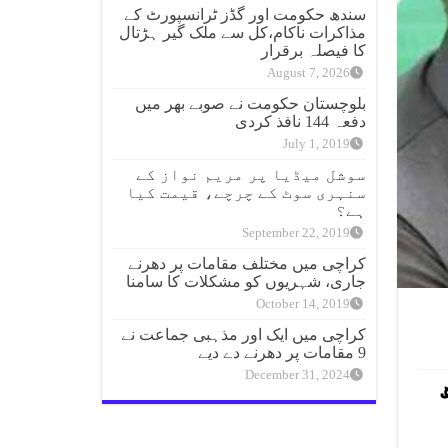
سندھ حکومت اور گڈز ٹرانسپورٹ کے
مذاکرات ناکام،کل سے ملک گیر ہڑتال
کا فیصلہ برقرار
August 7, 2026
بلوچستان حکومت نے صوبے بھر میں
دفعہ 144 نافذ کردی
July 1, 2019
سوشل میڈیا پر مریم نواز کے
سنہری سوٹ کے چرچے، قیمت کیا
ہے؟
September 22, 2019
کراچی میں مختلف مقامات پر دھرنے
جاری، شہریوں کو مشکلات کا سامنا
October 14, 2019
کراچی میں ایک اور مذہبی جماعت نے
9 مقامات پر دھرنے دے دیے
December 31, 2024