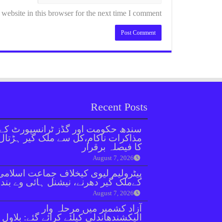
ebsite in this browser for the next time I comment.
Recent Posts
سندھ حکومت اور گڈز ٹرانسپورٹ کے
مذاکرات ناکام،کل سے ملک گیر ہڑتال
کا فیصلہ برقرار
August 7, 2026
پیٹرولیم لیوی کیخلاف جماعت اسلامی
کےملک گیر دھرنے، نیشنل ہائی وے بند
August 7, 2026
آزاد کشمیر میں مرحلہ وار
الیکشندھاندلی کیلئے کرائے گئے: بلاول