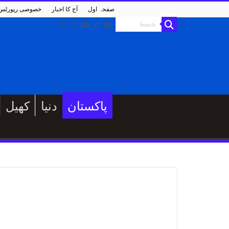
صفحہ اول
آج کا اخبار
خصوصی رپورٹس
پاکستان
دنیا
کھیل