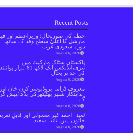
Recent Posts
خطے کی صورتحال؛ وزیراعظم اور فیل
مارشل کا اعلیٰ سطح وفد کے ساتھ
دورۂ سعودی عرب
August 6, 2026
پاکستان سٹاک مارکیٹ میں
تیزی،انڈیکس ایک لاکھ 81 ہزار پو
کی حد پر بحال
August 6, 2026
معروف ڈرامہ پروڈیوسر کرن خان اور
ہدایتکار شبیر بھٹیًٹھرکی بڈھےًپیش کر
گے
August 6, 2026
ثمینہ احمد غیر معمولی اور قابلِ تعری
خاتون ہیں: ثانیہ سعید
August 6, 2026