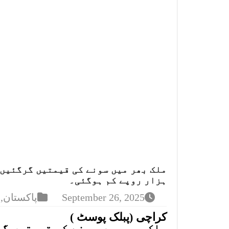
ملک بھر میں سونے کی قیمتیں گرگئیں،
ہزار روپے کم ہوگئی۔
September 26, 2025
پاکستان
,
کراچی (پبلک پوسٹ )
ملک بھر میں سونے کی قیمتیں گ