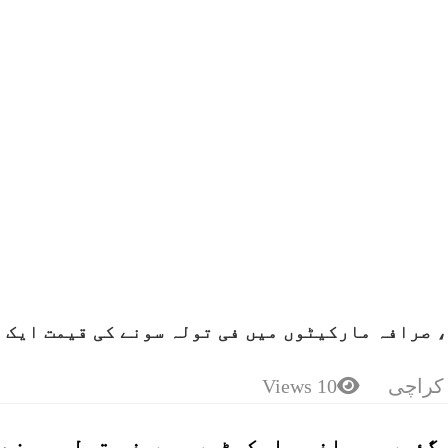
 صرافہ مارکیٹوں میں فی تولہ سونے کی قیمت ایک
کراچی
10 Views
رگئیں، صرافہ مارکیٹوں میں فی تولہ سونے