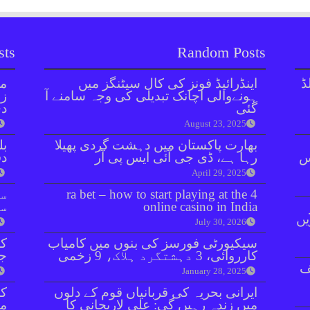
sts
Random Posts
ڈ
اینڈرائیڈ فونز کی کال سیٹنگز میں
مل
ہونےوالی اچانک تبدیلی کی وجہ سامنے آ
زر
گئی
دی
August 23, 2025
بھارت پاکستان میں دہشت گردی پھیلا
بل
ائنٹس
رہا ہے، ڈی جی آئی ایس پی آر
دفعہ 
April 29, 2025
4 ra bet – how to start playing at the
سو
online casino in India
سن
یں
July 30, 2026
سیکیورٹی فورسز کی بنوں میں کامیاب
کر
کارروائی، 3 دہشتگرد ہلاک، 9 زخمی
جا
ف
January 28, 2025
ایرانی بحریہ کی قربانیاں قوم کے دلوں
میں زندہ رہیں گی: علی لاریجانی کا
مق