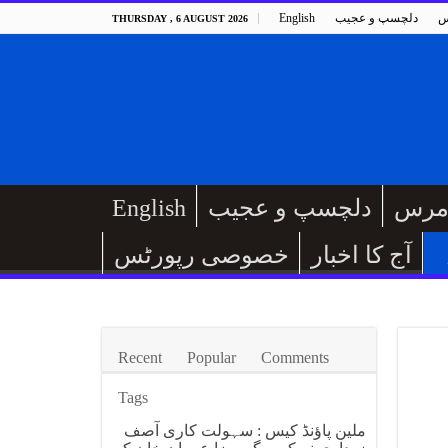
س
دلچسپ و عجیب
English
THURSDAY , 6 AUGUST 2026
مرس
دلچسپ و عجیب
English
آج کا اخبار
خصوصی رپورٹس
Recent
Popular
Comments
Tags
ملین پاؤنڈ کیس : سہولت کاری آصف