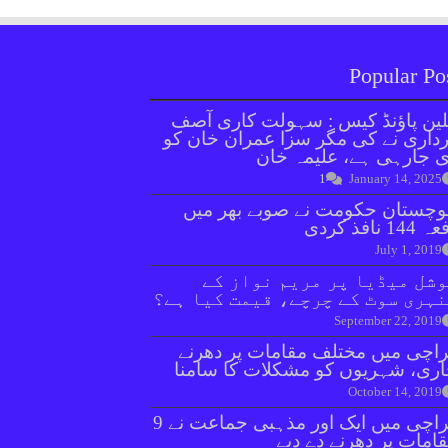
Popular Po
ین پاؤنڈ کیس : سہولت کاری آصف
داری نے کی مگر سزا عمران خان کو
 جارہی ہے، علیمہ خان
1
January 14, 2025
وچستان حکومت نے صوبے بھر میں
144 نافذ کردی
July 1, 2019
شل میڈیا پر مریم نواز کے
ہری سوٹ کے چرچے، قیمت کیا ہے؟
September 22, 2019
اچی میں مختلف مقامات پر دھرنے
ری، شہریوں کو مشکلات کا سامنا
October 14, 2019
کراچی میں ایک اور مذہبی جماعت نے 9
امات پر دھرنے دے دیے