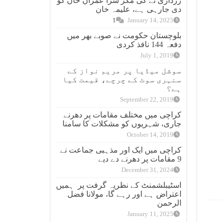
زرداری نے کی مگر سزا عمران خان کو
دی جارہی ہے، علیمہ خان
1
January 14, 2025
بلوچستان حکومت نے صوبے بھر میں
دفعہ 144 نافذ کردی
July 1, 2019
سوشل میڈیا پر مریم نواز کے
سنہری سوٹ کے چرچے، قیمت کیا
ہے؟
September 22, 2019
کراچی میں مختلف مقامات پر دھرنے
جاری، شہریوں کو مشکلات کا سامنا
October 14, 2019
کراچی میں ایک اور مذہبی جماعت نے
9 مقامات پر دھرنے دے دیے
December 31, 2024
اسٹیبلشمنٹ کے نظریہ گرفت پر ہمیں
اعتراض ہے اور رہے گا، مولانا فضل
الرحمن
January 11, 2025