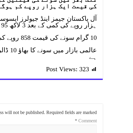
کی قیمت ایک ہزار روپے کم ہوگ
آل پاکستان جیمز اینڈ جیولرز ایس
ہزار روپے کی کمی کے بعد 3 لاکھ 95 ہزار 800 روپے ہوگئی ہے۔
10 گرام سونے کی قیمت 858 روپے کم ہونے کے بعد 3 لاکھ 39 ہزار 334 روپے ہوگئی۔
ہے
Post Views:
323
s will not be published.
Required fields are marked
*
Comment