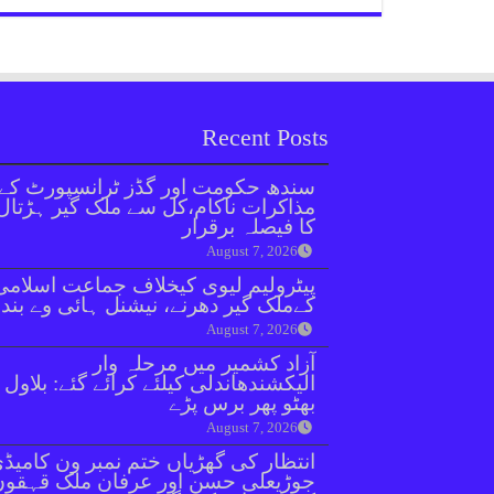
Recent Posts
سندھ حکومت اور گڈز ٹرانسپورٹ کے
مذاکرات ناکام،کل سے ملک گیر ہڑتال
کا فیصلہ برقرار
August 7, 2026
پیٹرولیم لیوی کیخلاف جماعت اسلامی
کےملک گیر دھرنے، نیشنل ہائی وے بند
August 7, 2026
آزاد کشمیر میں مرحلہ وار
الیکشندھاندلی کیلئے کرائے گئے: بلاول
بھٹو پھر برس پڑے
August 7, 2026
انتظار کی گھڑیاں ختم نمبر ون کامیڈ
جوڑیعلی حسن اور عرفان ملک قہقوں