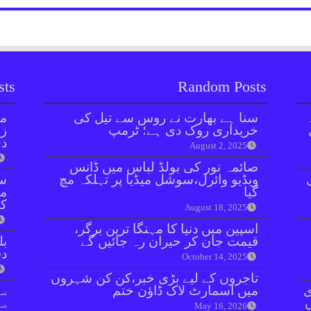
sts
Random Posts
سنا ہے بھارت نے روس سے تیل کی
مل
خریداری روک دی ہے؛ ٹرمپ
زر
دی
August 2, 2025
صائمہ نور کی بولڈ لباس میں ڈانس
ویڈیو وائرل،سوشل میڈیا پر تہلکہ مچ
سن
گیا
مذ
کا
August 18, 2025
اسپین میں دنیا کا مہنگا ترین برگر،
قیمت جان کر حیران رہ جائیں گے
بل
دفعہ 
October 14, 2025
تاجروں کے لیے بڑی خبر،کن کن شہروں
ی
میں اسمارٹ لاک ڈاؤن ختم
سو
سن
May 16, 2026