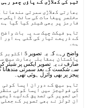
ٹیم کی کھلاڑی کے پاؤں چھو رہی 
بھارتی کھلاڑی سمرتی مندھانا ک
مختصر پیغامات کی سائٹ ایکس س
فارمز پر بھی شیئر کیا گیا ہے۔
تاہم فیکٹ چیک سے یہ بات واضح 
کے ذریعے تیار کی گئی ہے اور ا
ہے۔
واضح رہے کہ یہ
صارف نے یہ تصویر ایکس پر شیئر کرتے
سے شکست کے بعد سمرتی مندھانا کے
پیجز پر بھی وائرل ہوئی تھی۔
تاہم میچ کے دوران ایسا کوئی من
کی فوٹیجز میں ایسا کوئی منظر 
اس تصویر کی تصدیق کےلیے ڈیجی
ان ٹولز نے بھی تصویر کے جعلی 