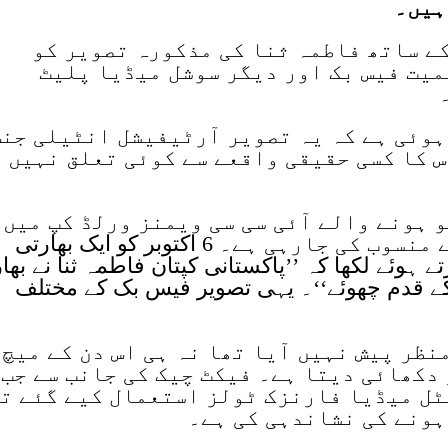
ہیں۔
ے ساتھ فاطمہ ثنا کی مذکورہ تصویر کو
میت فیس بک اور دیگر سوشل میڈیا پلیٹ
ہوئی ہے کہ یہ تصویر آرٹیفیشل انٹیلی جن
س کا کسی حقیقی واقعے سے کوئی تعلق نہیں
 تصویر 5 اکتوبر کو ہونے والے آئی سی سی ویمنز ورلڈ کپ میں
پاکستان بمقابلہ بھارت میچ سے منسوب کی جارہی ہے۔ 6 اکتوبر کو ایک بھارتی
 ہوئے لکھا کہ ’’پاکستانی کپتان فاطمہ ثنا نے بھا
 قدم چھوئے‘‘۔ یہی تصویر فیس بک کے مختلف
ظر پیش نہیں آیا تھا نہ ہی اس دن کے میچ
دکھائی دیتا ہے۔ فیکٹ چیک کی جانب سے جب
ٹل میڈیا فارنزک ٹولز استعمال کیے گئے ت
ہونے کی نشاندہی کی ہے۔