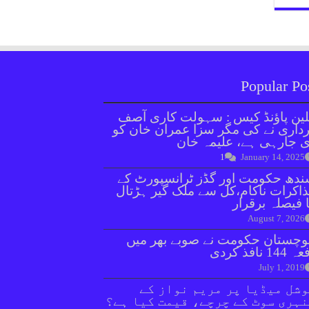
Popular Po
ین پاؤنڈ کیس : سہولت کاری آصف
داری نے کی مگر سزا عمران خان کو
 جارہی ہے، علیمہ خان
1
January 14, 2025
دھ حکومت اور گڈز ٹرانسپورٹ کے
اکرات ناکام،کل سے ملک گیر ہڑتال
 فیصلہ برقرار
August 7, 2026
وچستان حکومت نے صوبے بھر میں
144 نافذ کردی
July 1, 2019
شل میڈیا پر مریم نواز کے
ہری سوٹ کے چرچے، قیمت کیا ہے؟