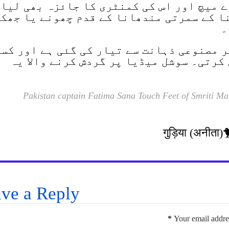
اکتوبر کے پورے میچ اور اس کی کمنٹری کا جائزہ بھی لیا
ا کے سمرتی مندھانا کے قدم چھونے یا جھک
۔
ر مصنوعی ذہانت سے تیار کی گئی ہے اور کسی
کرتی۔ سوشل میڈیا پر گردش کرنے والا یہ
Pakistan captain Fatima Sana Touch Feet of Smriti Man
ve a Reply
*
Your email addres