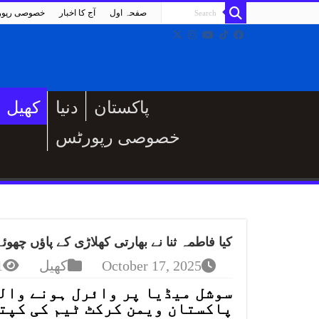
صفحہ اول
آج کا اخبار
خصوصی رپو
پاکستان
دنیا
کھیل
خصوصی رپورٹس
کیا فاطمہ ثنا نے بھارتی کھلاڑی کے پاؤں چھو
October 17, 2025
کھیل
ws
سوشل میڈیا پر وائرل ہونے والی
پاکستان ویمن کرکٹ ٹیم کی کپتا