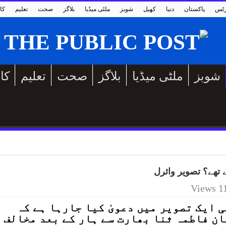
رٹس
پاکستان
دنیا
کھیل
شوبز
ملٹی میڈیا
بلاگز
صحت
تعلیم
کا
شوبز
ملٹی میڈیا
بلاگز
صحت
تعلیم
کا
ئے تھے؟ تصویر وائرل
11 Vie
 ایک تصویر میں دعویٰ کیا جارہا ہے کہ
ن فاطمہ ثنا بھارت سے ہار کے بعد مخالف