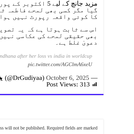
مزید جانچ کے لیے 5 
گیا مگر کسی بھی لمحے فاطمہ ثن
کا کوئی واقعہ رپورٹ نہیں ہوا
اس سے ثابت ہوتا ہے کہ یہ تصوی
بھی حقیقی لمحے کی عکاسی نہیں 
دعویٰ غلط ہے۔
dhana after her loss vs india in worldcup
pic.twitter.com/AGClmA6xeU
October 6, 2025
— गुड़िया (अनीता)🐤 (@DrGudiyaa)
Post Views:
313
s will not be published.
Required fields are marked