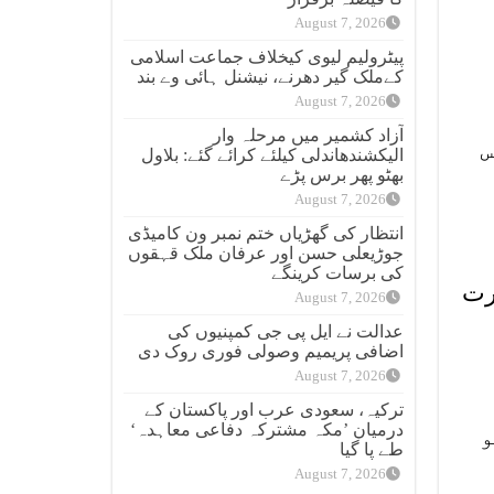
August 7, 2026
پیٹرولیم لیوی کیخلاف جماعت اسلامی
کےملک گیر دھرنے، نیشنل ہائی وے بند
August 7, 2026
آزاد کشمیر میں مرحلہ وار
س
الیکشندھاندلی کیلئے کرائے گئے: بلاول
بھٹو پھر برس پڑے
August 7, 2026
انتظار کی گھڑیاں ختم نمبر ون کامیڈی
جوڑیعلی حسن اور عرفان ملک قہقوں
کی برسات کرینگے
رت
August 7, 2026
عدالت نے ایل پی جی کمپنیوں کی
اضافی پریمیم وصولی فوری روک دی
August 7, 2026
ترکیہ، سعودی عرب اور پاکستان کے
درمیان ’مکہ مشترکہ دفاعی معاہدہ‘
و
طے پا گیا
August 7, 2026