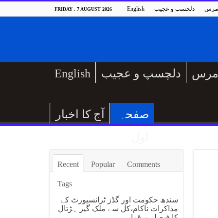
مرس
دلچسپ و عجیب
English
FRIDAY , 7 AUGUST 2026
مرس
دلچسپ و عجیب
English
صفحہ
آج کا اخبار
اول
Recent
Popular
Comments
Tags
سندھ حکومت اور گڈز ٹرانسپورٹ کے
مذاکرات ناکام،کل سے ملک گیر ہڑتال
کا فیصلہ برقرار