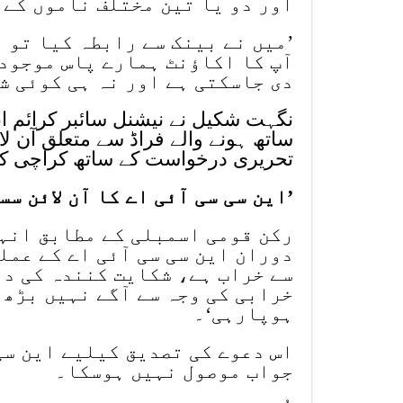
اور دو یا تین مختلف ناموں کے 
’میں نے بینک سے رابطہ کیا تو 
آپ کا اکاؤنٹ ہمارے پاس موجود 
دی جاسکتی ہے اور نہ ہی کوئی ش
نگہت شکیل نے نیشنل سائبر کرائم ا
ساتھ ہونے والے فراڈ سے متعلق آن لائ
تحریری درخواست کے ساتھ کراچی کے
’این سی سی آئی اے کا آن لائن سس
رکن قومی اسمبلی کے مطابق انہ
دوران این سی سی آئی اے کے عملے
سے خراب ہے، شکایت کنندہ کی در
خرابی کی وجہ سے آگے نہیں بڑھ 
ہوپارہی‘۔
اس دعوے کی تصدیق کیلیے این سی
جواب موصول نہیں ہوسکا۔