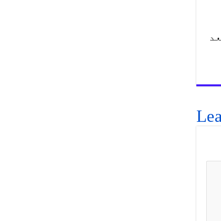
عد
Lea