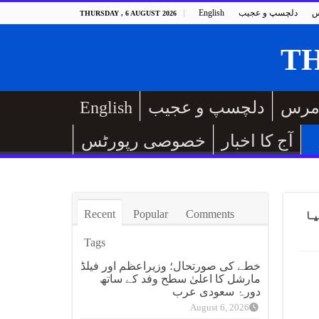
س
دلچسپ و عجیب
English
THURSDAY , 6 AUGUST 2026
مرس
دلچسپ و عجیب
English
آج کا اخبار
خصوصی رپورٹس
Recent
Popular
Comments
یا
Tags
خطے کی صورتحال؛ وزیراعظم اور فیلڈ
مارشل کا اعلیٰ سطح وفد کے ساتھ
دورۂ سعودی عرب
August 6, 2026