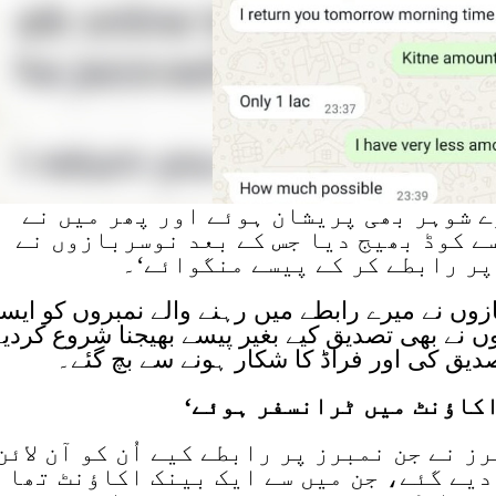
ے شوہر بھی پریشان ہوئے اور پھر میں نے
ے کوڈ بھیج دیا جس کے بعد نوسربازوں نے
پر رابطے کر کے پیسے منگوائے‘۔
زوں نے میرے رابطے میں رہنے والے نمبروں کو ایس
نے بھی تصدیق کیے بغیر پیسے بھیجنا شروع کردیے
دیق کی اور فراڈ کا شکار ہونے سے بچ گئے۔
اکاؤنٹ میں ٹرانسفر ہوئے‘
 نے جن نمبرز پر رابطے کیے اُن کو آن لائن
یے گئے، جن میں سے ایک بینک اکاؤنٹ تھا