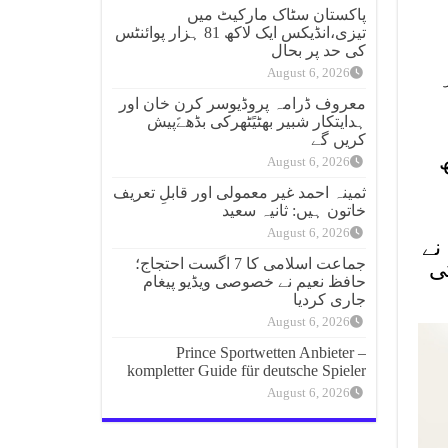
پاکستان سٹاک مارکیٹ میں
تیزی،انڈیکس ایک لاکھ 81 ہزار پوائنٹس
کی حد پر بحال
August 6, 2026
معروف ڈرامہ پروڈیوسر کرن خان اور
ہدایتکار شبیر بھٹیًٹھرکی بڈھےًپیش
کریں گے
August 6, 2026
ثمینہ احمد غیر معمولی اور قابلِ تعریف
خاتون ہیں: ثانیہ سعید
August 6, 2026
نے
جماعت اسلامی کا 7 اگست احتجاج؛
ی
حافظ نعیم نے خصوصی ویڈیو پیغام
جاری کردیا
August 6, 2026
Prince Sportwetten Anbieter –
kompletter Guide für deutsche Spieler
August 6, 2026