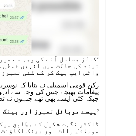
‘کالز مسلسل آنے کی وجہ سے میر
نیند کی حالت میں انہیں غلطی س
واٹس ایپ ہیک کر کے کئی نمبرز 
رکن قومی اسمبلی نے بتایا کہ نوسربا
پیغامات بھیجے جس کی وجہ سے انہوں 
جبکہ کئی ایسے بھی تھے جنہوں نے تص
’پیسے موبائل نمبرز اور بینک 
ڈاکٹر نگہت شکیل کے مطابق ہیکرز
موبائل والٹ اور بینک اکاؤنٹ د