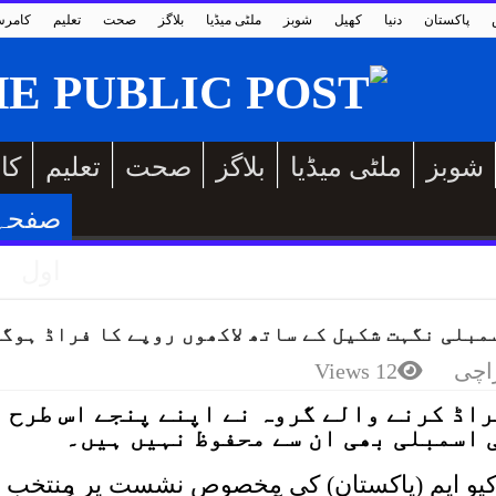
پاکستان
دنیا
کھیل
شوبز
ملٹی میڈیا
بلاگز
صحت
تعلیم
کامر
شوبز
ملٹی میڈیا
بلاگز
صحت
تعلیم
کا
صفحہ
اول
مبلی نگہت شکیل کے ساتھ لاکھوں روپے کا فراڈ ہوگ
اچی
12 Views
فراڈ کرنے والے گروہ نے اپنے پنجے اس طرح
 اسمبلی بھی ان سے محفوظ نہیں ہیں۔
یم کیو ایم (پاکستان) کی مخصوص نشست پر منتخب