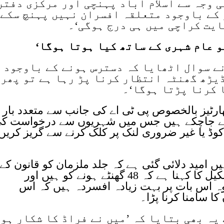
ی وجہ سے اسلام آباد پہنچی اور مرکزی دفتر
 کے باوجود متعلقہ افسران نہیں پہنچ سکے
ایت کراچی میں ہی درج ہوگی‘۔
و عام شہری کے ساتھ کیا ہوتا ہوگا‘
نے سوال اٹھایا کہ دسترس ہونے کے باوجود 
یڑھ گھنٹہ انتظار کرنا پڑ رہا ہے تو پھر
 کرنا پڑتا ہوگا‘۔
ارٹیز بالخصوص پی ٹی اے کی جانب سے متعدد بار
 کیے جاچکے ہیں جس میں شہریوں سے درخواست ک
کوڈ یا غیر ضروری لنک پر کلک کرنے سے گریز کریں
ں امید دلائی گئی ہے کہ جلد ملزمان کو قانون کے
کٹہرے میں لایا جائے گا تاہم نگہت شکیل کا کہنا ہے کہ 48 گھنٹے ہونے کو ہیں اور
وہ اس بات پر بہت زیادہ افسردہ ہیں کہ اس
ا سامنا کرنا پڑا۔
یہ بھی بتایا کہ ’میں نے فراڈ کا شکار ہو