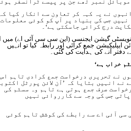
موبائل نمبر تھے جن پر پیسے ٹرانسفر ہوئ
انہوں نے یہ کہہ کر تعاون سے انکار کیا کہ
نہیں جس کی بنیاد پر آپ کو کوئی معلومات
کایت درج کرائی جاسکتی ہے‘۔
نویسٹی گیشن ایجنسی (این سی سی آئی اے) میں اپ
ن ایپلیکیشن جمع کرائی اور رابطہ کیا تو انہیں
 دفتر آنے کی ہدایت کی گئی۔
ٹم خراب ہے‘
وں نے تحریری درخواست جمع کرادی تاہم اس
 نے انہیں بتایا کہ ’آن لائن پورٹل اکتوب
خواست صرف جمع ہوتی ہے تاہم وہ سسٹم کی
پاتی جس کی وجہ سے کارروائی نہیں
 سی آئی اے سے رابطے کی کوشش تاہم کوئی