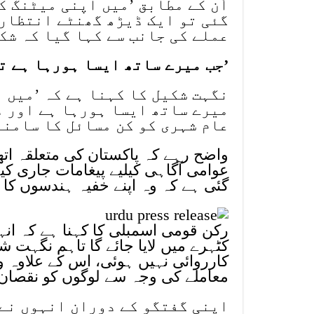
اُن کے مطابق ’میں اپنی میٹنگ ک
گئی تو ایک ڈیڑھ گھنٹے انتظار
عملے کی جانب سے کہا گیا کہ شک
’جب میرے ساتھ ایسا ہورہا ہے ت
نگہت شکیل کا کہنا ہے کہ ’میں 
میرے ساتھ ایسا ہورہا ہے اور ڈ
عام شہری کو کن مسائل کا سامنا
واضح رہے کہ پاکستان کی متعلقہ اتھ
عوامی آگاہی کیلیے پیغامات جاری
گئی ہے کہ وہ اپنے خفیہ ہندسوں کا 
رکن قومی اسمبلی کا کہنا ہے کہ انہی
کارروائی نہیں ہوئی، اس کے علاوہ 
معاملے کی وجہ سے لوگوں کو نقصان ک
اپنی گفتگو کے دوران انہوں نے 