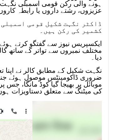
ہونے والی رکن قومی اسمبلی نگہت شک
عزیزوں، رشتے داروں یا رابطہ کاروں سے تقریبا 15 لاکھ
ڈاکٹر نگہت شکیل قومی اسمبلی 
کشمیر کی رکن ہیں۔
مختلف نمبروں سے تواتر کے ساتھ کال
دیا۔
نگہت شکیل کے مطابق کالر نے اپنا تع
ضروری ڈاکومینٹس موصول ہوئے جنہی
موبائل پر بھیجا گیا کوڈ مانگا، جس 
کی میٹنگ سے متعلق دستاویزات ہو