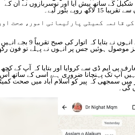
یل کے ساتھ پیش آیا اور نوسربازوں نے اُن کے
 روپے بٹور لیے۔
کی قائمہ کمیٹی پارلیمانی امور، صحت اور
ایکسپریس نیوز سے گفتگو کرتے ہوئے انہوں نے بتایا کہ اتوار کی صبح تقریباً 9 بجے انہیں
ز موصول ہوئیں جس پر انہوں نے پہلے تو فون رکھ
ارف پی ایم ڈی سے کروایا اور بتایا کہ آپ کے کچھ
ں آپ تک پہنچانا ضروری ہے، اسی کے ساتھ اُس 
پر میں سمجھی کہ پیر کو اسلام آباد میں صحت کمیٹ
ں گی۔