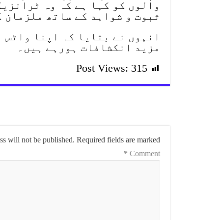
والوں کو کہا ہے کہ وہ ٹرانزیک
ثبوت و شواہد کے ساتھ ملزمان ک
انہوں نے بتایا کہ اپنا واٹس ا
مزید انکشافات ہورہے ہیں۔
Post Views:
315
s will not be published.
Required fields are marked
*
Comment