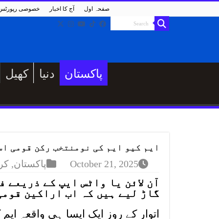
صفحہ اول
آج کا اخبار
خصوصی رپورٹس
پاکستان
دنیا
کھیل
ایم کیو ایم کی نومنتخب رکن قومی اس
October 21, 2025
پاکستان
,
کر
آن لائن یا واٹس ایپ کے ذریعے 
گاڑ لیے ہیں کہ اب اراکین قومی
اتوار کے روز ایک ایسا ہی واقعہ ا