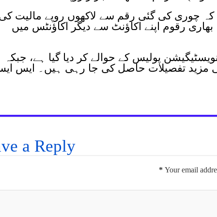
ا کہ چوری کی گئی رقم سے لاکھوں روپے مالیت کی
بھاری رقوم اپنے اکاؤنٹ سے دیگر اکاؤنٹس میں
ویسٹیگیشن پولیس کے حوالے کر دیا گیا ہے، جبکہ
د کی مزید تفصیلات حاصل کی جا رہی ہیں۔ ایس ای
ve a Reply
*
Your email addres