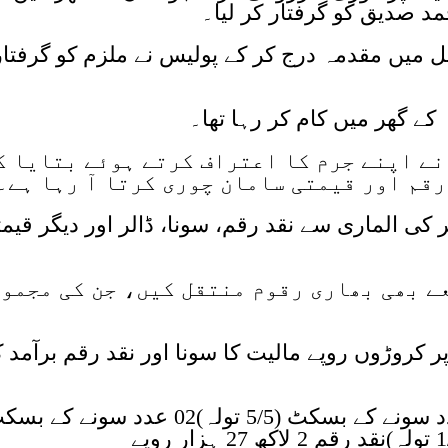
مد صدیق کو گرفتار کر لیا۔
 میں مقدمہ درج کر کے پولیس نے ملزم کو گرفتار
نے اپنے جرم کا اعتراف کرتے ہوئے بتایا ک
رقم اور قیمتی سامان چوری کرتا آ رہا ہے۔
 کی الماری سے نقد رقم، سونا، ڈالر اور دیگر قیم
ک کے ذریعے بھی بھاری رقوم منتقل کیں، جن کی مجمو
کروڑوں روپے مالیت کا سونا اور نقد رقم برآمد 
برآمد شدہ سامان کی تفصیل :02 عدد سونے کے بسکٹ (5/5 تولہ)02 عدد سونے ک