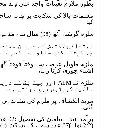
بطور ملازم تعینات واجد علی ولد مح
مسمات بالا کی شکایت پر تھانہ ساحل
کیا۔
ملزم گزشتہ آٹھ (08) سال سے مدعیہ کے گھر میں کام کر رہا تھا۔
ابتدائی تفتیش کے دوران ملزم 
وہ گزشتہ کئی سالوں سے گھر سے 
ملزم طویل عرصے سے وقتاً فوقتاً گھر
اشیاء چوری کرتا رہا،
ملزم نے ATM اور چیک بُ
مالیت کروڑوں روپے بنتی ہے۔
مزید انکشاف پر ملزم کی نشاندہی پر 
گئی۔
(2/2 تولہ)07 عدد سونے کے بسکٹ (1/1 تولہ)نقد رقم 2 لاکھ 27 ہزار روپے