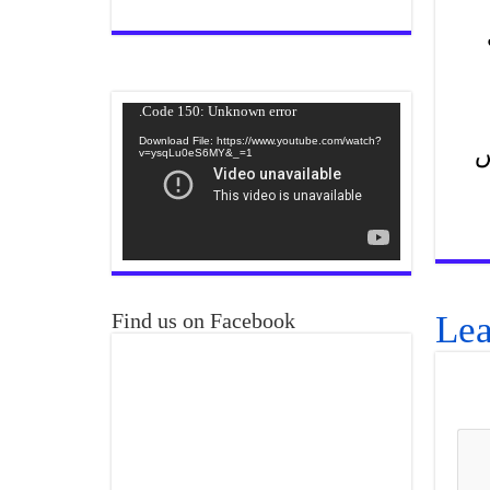
Video
Code 150: Unknown error.
Player
Download File: https://www.youtube.com/watch?
س
v=ysqLu0eS6MY&_=1
Lea
Find us on Facebook