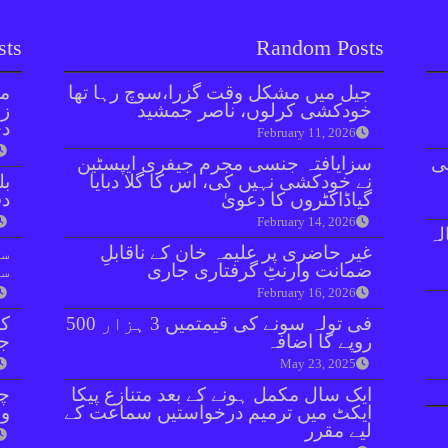
sts
Random Posts
جیل میں مشکل وقت گزرا،سوچ رہا تھا
مل
خودکشی کرلوں، ناصر جمشید
زر
دی
February 11, 2026
ی
سزایافتہ جنسی مجرم جیفری ایپسٹین
نے خودکشی نہیں کی، اس کا گلا دبایا
بل
گیاڈاکٹروں کا دعویٰ
دفعہ 
February 14, 2026
نازع پر 10 سالہ
غیر حاضری پر علیمہ خان کے ناقابلِ
سو
ضمانت وارنٹِ گرفتاری جاری
سن
February 16, 2026
فی تولہ سونے کی قیمتمیں 3 ہزار 500
کر
روپے کا اضافہ
جا
May 23, 2025
ایک سال مکمل ہونے کے بعد متنازع پیکا
چی
ایکٹ میں ترمیم درخواستیں سماعت کے
وا
لیے مقرر