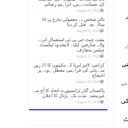
کی ضمانت نہیں، ابراہیم رضائی
August 8, 2026
بااثر شخص نے معمولی تنازع پر 10
سالہ بچہ قتل کر دیا
August 8, 2026
مفت چیٹ جی پی ٹی استعمال کرنے
والے صارفین کیلئے لامحدود ٹیکسٹ
ہ
چیٹس متعارف
August 8, 2026
تی
کراچی: لائنز ایریا کے مکینوں کا 15 روز
سے پانی کی فراہمی معطل ہونے پر
احتجاج
عی
August 8, 2026
پاکستان گڈز ٹرانسپورٹ اتحاد کا آج سے
غیرمعینہ مدت تک ہڑتال کا اعلان
کی
August 8, 2026
ے بسکٹ