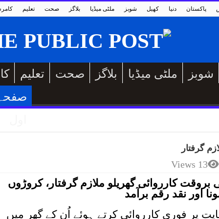
پاکستان
دنیا
کھیل
شوبز
ملٹی میڈیا
بلاگز
صحت
تعلیم
کامر
شوبز
ملٹی میڈیا
بلاگز
صحت
تعلیم
کا
صفحہ
اول
زم گرفتار
13 Views
روقت کارروائی گھریلو ملازم گرفتار، کروڑوں
 اور نقد رقم برآمد
ت پر فوری کارروائی کرتے ہوئے اُن کے گھر میں