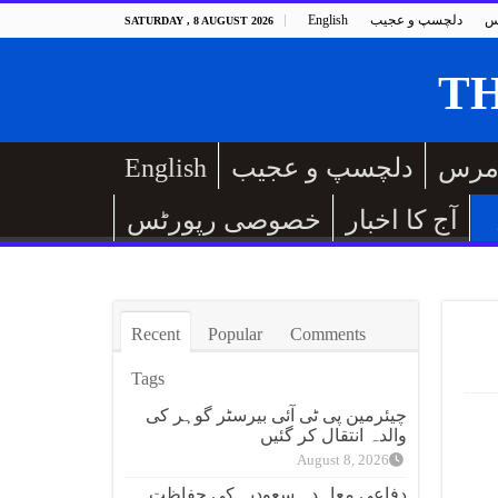
س
دلچسپ و عجیب
English
SATURDAY , 8 AUGUST 2026
مرس
دلچسپ و عجیب
English
آج کا اخبار
خصوصی رپورٹس
Recent
Popular
Comments
Tags
چیئرمین پی ٹی آئی بیرسٹر گوہر کی
والدہ انتقال کر گئیں
August 8, 2026
دفاعی معاہدہ سعودیہ کی حفاظت