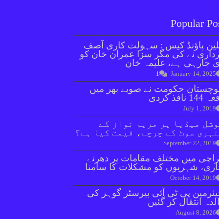
Popular Po
ین پاؤنڈ کیس : سہولت کاری آصف
داری نے کی مگر سزا عمران خان کو
 جارہی ہے، علیمہ خان
1
January 14, 2025
وچستان حکومت نے صوبے بھر میں
144 نافذ کردی
July 1, 2019
شل میڈیا پر مریم نواز کے
ہری سوٹ کے چرچے، قیمت کیا ہے؟
September 22, 2019
اچی میں مختلف مقامات پر دھرنے
ری، شہریوں کو مشکلات کا سامنا
October 14, 2019
ئرمین پی ٹی آئی بیرسٹر گوہر کی
لدہ انتقال کر گئیں
August 8, 2026