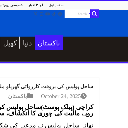
صفحہ اول
آج کا اخبار
خصوصی رپورٹس
پاکستان
دنیا
کھیل
ساحل پولیس کی بروقت کارروائی گھریلو ملا
October 24, 2025
پاکستان
کراچی (پبلک پوسٹ)ساحل پولیس کی ب
روپے مالیت کی چوری کا انکشاف، سونا
تھانہ ساحل پولیس نے مدعیہ کی شکای