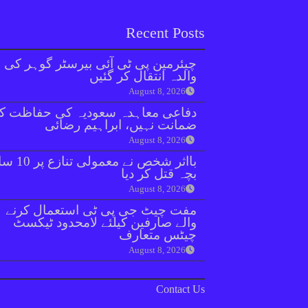
Recent Posts
چیئرمین پی ٹی آئی بیرسٹر گوہر کی
والدہ انتقال کر گئیں
August 8, 2026
دفاعی معاہدہ سعودیہ کی حفاظت ک
ضمانت نہیں، ابراہیم رضائی
August 8, 2026
بااثر شخص نے معمولی ت
بچہ قتل کر دیا
August 8, 2026
مفت چیٹ جی پی ٹی استعمال کرنے
والے صارفین کیلئے لامحدود ٹیکسٹ
چیٹس متعارف
August 8, 2026
Contact Us