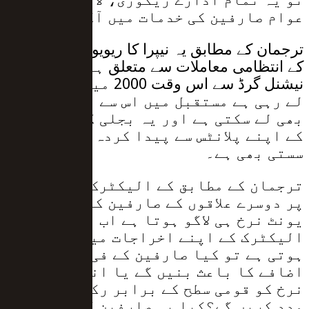
عوام صارفین کی خدمات میں آگے ہیں۔
ترجمان کے مطابق یہ نیپرا کا ریویو کے الیکٹرک
کے انتظامی معاملات سے متعلق ہے کے الیکٹرک
نیشنل گرڈ سے اس وقت 2000 میگاواٹ بجلی
لے رہی ہے مستقبل میں اس سے زیادہ بجلی
بھی لے سکتی ہے اور یہ بجلی کے الیکٹرک
کے اپنے پلانٹس سے پیدا کردہ بجلی سے
سستی بھی ہے۔
ترجمان کے مطابق کے الیکٹرک کے صارفین
پر دوسرے علاقوں کے صارفین کے برابر فی
یونٹ نرخ ہی لاگو ہوتا ہے اب اگر کے
الیکٹرک کے اپنے اخراجات میں کوئی کمی
ہوتی ہے تو کیا صارفین کے فی یونٹ میں
اضافے کا باعث بنیں گے یا انکے فی یونٹ
نرخ کو قومی سطح کے برابر رکھنے میں
مدد کریں گے؟کیا یہ صارفین کیلئے ایک