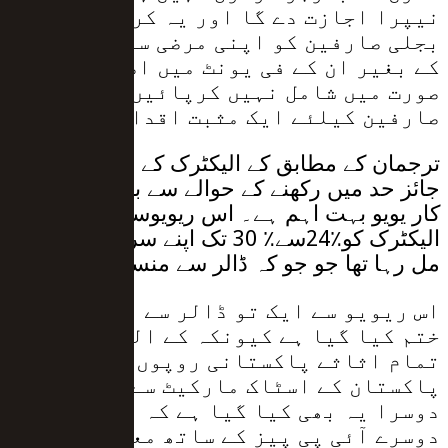
نیپرا اجازت دے گا اور یہ کراچی کے
بجلی صارفین کو اپنی مرضی سے اور ثبوت
کے بغیر ان کے فی یونٹ میں اضافے کی
صورت میں شامل نہیں کرپائیں گے۔ کیا یہ
صارفین کیلئے ایک مثبت اقدام نہیں ہے؟
ترجمان کے مطابق کے الیکٹرک کے منافع کو ایک
جائز حد میں رکھنے کے حوالے سے بھی یہ نیپرا
کار یویو بہت اہم ہے۔ اس ریویوسے پہلے کے
الیکٹرک کو٪24سے٪ 30 تک اپنے سرمایے پر منافع
مل رہا تھا جو جو کہ ڈالر سے منسلک تھا۔
اس ریویو سے ایک تو ڈالر سے منسلک کرنا
ختم کیا گیا ہے کیونکہ کے الیکٹرک کے
تمام اثاثے پاکستانی روپوں اور
پاکستان کے اسٹاک مارکیٹ سے مسلک ہیں
دوسرا یہ بھی کیا گیا ہے کہ ملک کے
دوسرے آئی پی پیز کے ساتھ معاہدوں کی