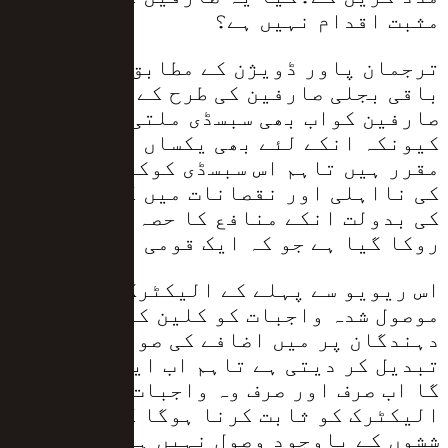
مثبت اقدام نہیں ہے؟
ترجمان پاور ڈویژن کے مطابق ملک کے
باقی بجلی صارفین کی طرح کے الیکٹرک کے
صارفین کواب بھی سبسڈی ملتی رہے گی
کیونکہ انکے لئے بھی یکساں بجلی کے نرخ
مقرر ہیں تاہم اس سبسڈی کوکے الیکٹرک
کی نااہلی اور نقصانات میں کمی نہ کرنے
کی بدولت انکے منافع کا حصہ بننے سے
روکا گیا ہے جو کہ ایک قومی فریضہ ہے۔
اس ریویو سے پہلے کے الیکٹرک اپنے غیر
موصول شدہ واجبات کو کلین کر کے ٹیکس
دہندگان پر میں اضافے کی صورت میں
تبدیل کر دیتی ہے تاہم اب ایسا نہیں ہو
گا اب صرف اور صرف وہ واجبات جس کو کے
الیکٹرک کو ثابت کرنا ہوگا کہ واقعی کو
ششوں کے باوجود وصول نہیں ہو سکے تو ہی