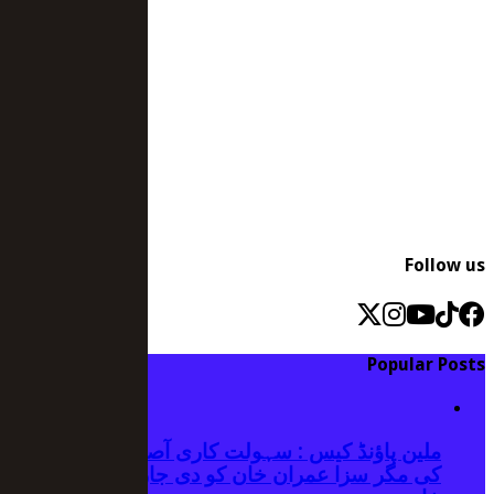
Follow us
Popular Posts
ملین پاؤنڈ کیس : سہولت کاری آصف زرداری نے
کی مگر سزا عمران خان کو دی جارہی ہے، علیمہ