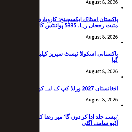
August 8, 2026
پاکستان اسٹاک ایکسچینج: کاروباری ہفتے میں
مثبت رجحان رہا، 5335 پوائنٹس کا اضافہ
August 8, 2026
پاکستانی اسکواڈ ٹیسٹ سیریز کیلیے انگلینڈ پہنچ
گیا
August 8, 2026
افغانستان 2027 ورلڈ کپ کے لیے کوالیفائی کرگیا
August 8, 2026
’پیسے جلد ادا کر دوں گا‘ میر رضا کے والد کی اہم
آڈیو سامنے آگئی