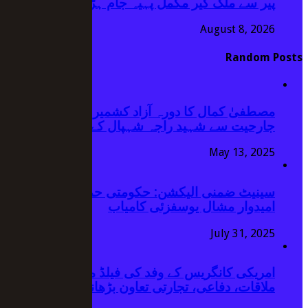
پیر سے ملک گیر مکمل پہیہ جام ہڑتال کا اعلان
August 8, 2026
Random Posts
مصطفیٰ کمال کا دورہ آزاد کشمیر جاری، بھارتی
جارحیت سے شہید راجہ شہپال کے گھر آمد
May 13, 2025
سینیٹ ضمنی الیکشن: حکومتی حمایت یافتہ آزاد
امیدوار مشال یوسفزئی کامیاب
July 31, 2025
امریکی کانگریس کے وفد کی فیلڈ مارشل سے
ملاقات، دفاعی، تجارتی تعاون بڑھانے پر اتفاق