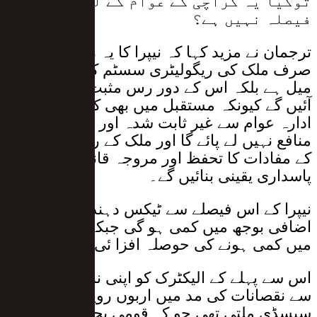
توکیا یہ کراچی کے عوام کے لیے بہتر
فیصلہ نہیں ہے؟
ترجمان نے مزید کہا کہ نیپرا کا یہ ریویو نہ
صرف ملک کی ریگولیٹری سسٹم کا ایک سنگ
میل ہے بلکہ اس کے دور رس مثبت نتائج بھی
آئیں گے کیونکہ مستقبل میں بھی کی کوئی بھی
ادارہ عوام سے غیر ثابت شدہ اور نامناسب
منافع نہیں لے پائے گا اور ملک کے ریگو لیٹر عوام
کے مفادات کا تحفظ اور مروجہ قانون کی
پاسداری یقینی بنائیں گے۔
نیپرا کے اس فیصلے سے ٹیکس دہندگان پر
اضافی بوجھ میں کمی ہو گی جبکہ نقصانات
میں کمی ہونے کی حوصلہ افزا ئی ہو گی۔
اس سے پہلے کے الیکٹرک کو اپنی نااہلی کی وجہ
سے نقصانات کی مد میں اربوں روپے کی
سبسڈی ملتی تھی جو کہ قومی بجٹ سے پوری