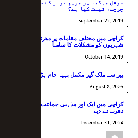
سوشل میڈیا پر مریم نواز کے سنہری سوٹ کے
چرچے، قیمت کیا ہے؟
September 22, 2019
کراچی میں مختلف مقامات پر دھرنے جاری،
شہریوں کو مشکلات کا سامنا
October 14, 2019
پیر سے ملک گیر مکمل پہیہ جام ہڑتال کا اعلان
August 8, 2026
کراچی میں ایک اور مذہبی جماعت نے 9 مقامات پر
دھرنے دے دیے
December 31, 2024