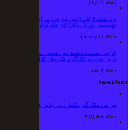
July 27, 2026
پریزیڈنٹ ٹرافی: ایس این جی پی ایل کی ٹیم نے
ناپسندیدہ ورلڈ ریکارڈ اپنے نام کرلیا
January 17, 2026
کراچی سمیت سندھ میں شدید ہیٹ ویو کا الرٹ،
درجہ حرارت 51 ڈگری تک جانے کا امکان
June 8, 2026
Recent Posts
پیر سے ملک گیر مکمل پہیہ جام ہڑتال کا اعلان
August 8, 2026