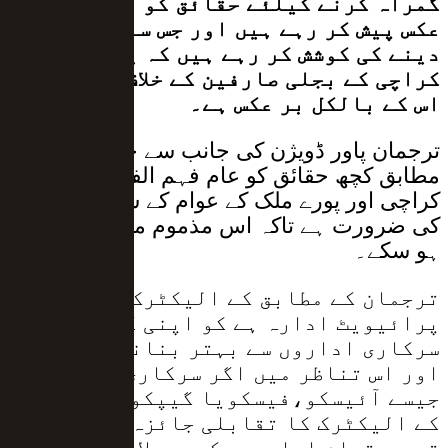
گمراہ کرنے کیلئے حقائق کو میرٹ کے بر
عکس پیش کر رہے ہیں اور جس سے یہ تاثر
دینے کی کوشش کر رہے ہیں کہ یہ فیصلہ
کراچی کے بجلی صارفین کے خلاف ہے، حقیقت
اس کے بالکل بر عکس ہے۔
ترجمان پاور ڈویژن کی جانب سے جاری بیان کے
مطابق کچھ حقائق کو عام فہم الفاظ میں
کراچی اور پورے ملک کے عوام کے سامنے رکھنے
کی ضرورت ہے تاکہ اس مذموم مہم کا تدارک
ہو سکے۔
ترجمان کے مطابق کے الیکٹرک جو کہ ایک
پرائیویٹ ادارہ ہے کو اپنی کارکر دگی
سرکاری اداروں سے بہتر بنانی چاہیے
اور اس تناظر میں اگر سرکاری ادارے
جیسے آئیسکو،فیسکویا گیپکو کے ساتھ
کے الیکٹرک کا تقابلی جائزہ کیا جائے
تو یہ تمام ادارے ریکوری، لائن لاسز اور