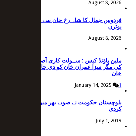
August 8, 2026
فردوس جمال کا شاہ رخ خان سے متعلق بیان پر
یوٹرن
August 8, 2026
ملین پاؤنڈ کیس : سہولت کاری آصف زرداری نے
کی مگر سزا عمران خان کو دی جارہی ہے، علیمہ
خان
January 14, 2025
1
بلوچستان حکومت نے صوبے بھر میں دفعہ 144 نافذ
کردی
July 1, 2019