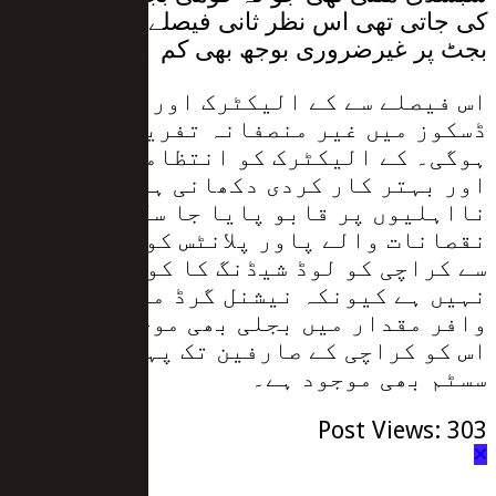
کی جاتی تھی اس نظر ثانی فیصلے سے سالانہ
بجٹ پر غیرضروری بوجھ بھی کم ہو گا۔
اس فیصلے سے کے الیکٹرک اور سرکاری
ڈسکوز میں غیر منصفانہ تفریق بھی ختم
ہوگی۔ کے الیکٹرک کو انتظامی اصلاحات
اور بہتر کار کردی دکھانی ہوگی تاکہ
نااہلیوں پر قابو پایا جا سکے اور
نقصانات والے پاور پلانٹس کو بند کرنے
سے کراچی کو لوڈ شیڈنگ کا کوئی خطرہ
نہیں ہے کیونکہ نیشنل گرڈ میں سستی اور
وافر مقدار میں بجلی بھی موجود ہے اور
اس کو کراچی کے صارفین تک پہنچانے کا
سسٹم بھی موجود ہے۔
Post Views:
303