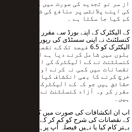
از سر نو تجدید کی صورت میں کے الیکٹرک
کی اپنے پلانٹس پر منافع کی شرح کو بھی
کم کیا جا سکتا ہے ۔
کے الیکٹرک کے اپنے بورڈ سے مقرر کردہ آزاد
کنسلٹنٹ نے اپنی سسٹڈی کی رپورٹ میں
الیکٹرک کو 6.5 فیصد تک کے نقصانات کو
بلوں میں شامل کرنے دیا ہے اس آزاد
کنسلٹنٹ نے کے الیکٹرک کی انتظامیہ پر
نقصانات میں کمی نہ کرنے اور بھاری رقم
خرچ کرنے کا بھی انکشاف کیا ہے یہ وہ
حقائق ہیں جو کہ کے الیکٹرک کے اپنے
مقرر کر وہ آزاد کنسلٹنٹ نے آشکار کیے
ہیں۔
اب ان انکشافات کی صورت میں کیا نیپرا نے ان
کے نقصانات کی شرح کو کم کر کے عوام کیلیے
بہتر کام کیا یا نہیں فیصلہ آپ پرہے۔