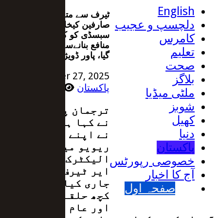
English
ٹیرف سے متعلق فیصلہ
دلچسپ و عجیب
صارفین کیخلاف نہیں،
سبسڈی کو کےالیکٹرک کا
کامرس
منافع بنانےسے روک دیا
تعلیم
گیا، پاور ڈویژن
صحت
October 27, 2025
بلاگز
پاکستان
13 Views
ملٹی میڈیا
شوبز
ترجمان پاور ڈویژن
کھیل
نے کہا ہے کہ نیپرا
دنیا
نے اپنے حالیہ
ریویو میں کے
پاکستان
الیکٹرک کے ملٹی
خصوصی رپورٹس
ایر ٹیرف کا فیصلہ
آج کا اخبار
جاری کیا ہے جس پر
صفحہ اول
کچھ حلقے ایک مذموم
اور عام عوام کو