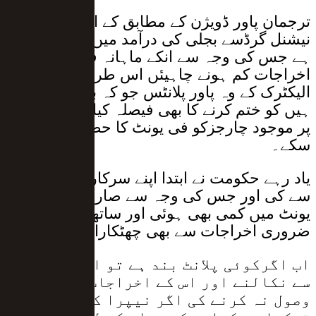
ترجمان پاور ڈویژن کے مطابق کے الیکٹرک نے
نیشنل گرڈسے بجلی کی درآمد میں اضافہ کیا
ہے جس کی وجہ سے انکے ماہانہ فیول کے
اخراجات کم ہونے چاہیئں اس طرح نیپرا نے کے
الیکٹرک کے وہ پاور پلانٹس جو کہ بند پڑے ہوئے
ہیں کو ختم کرنے کا بھی فیصلہ کیا ہے تاکہ ان
پر موجود چارجزکو فی یونٹ کا حصہ نہ بنا یا جا
سکے۔
یاد رہے حکومت نے ابتدا اپنے سرکاری اور پلانٹس
سے کی اور جس کی وجہ سے صارفین کے فی
یونٹ میں کمی بھی ہوئی اور ساتھ ساتھ غیر
ضروری اخراجات سے بھی چھٹکارا مل گیا۔
اب اگرکوئی پلانٹ بند ہے تو اس کو سسٹم
سے نکالنے اور اس کے اخراجات عوام سے
وصول نہ کرنے کی اگر نیپرا کہتا ہے