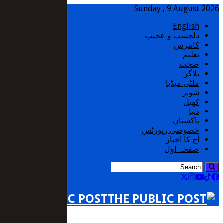
Sunday , 9 August 2026
English
دلچسپ و عجیب
کامرس
تعلیم
صحت
بلاگز
ملٹی میڈیا
شوبز
کھیل
دنیا
پاکستان
خصوصی رپورٹس
آج کا اخبار
صفحہ اول
THE PUBLIC POST