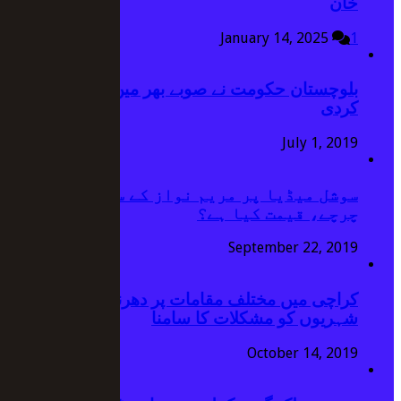
خان
January 14, 2025
1
بلوچستان حکومت نے صوبے بھر میں دفعہ 144 نافذ
کردی
July 1, 2019
سوشل میڈیا پر مریم نواز کے سنہری سوٹ کے
چرچے، قیمت کیا ہے؟
September 22, 2019
کراچی میں مختلف مقامات پر دھرنے جاری،
شہریوں کو مشکلات کا سامنا
October 14, 2019