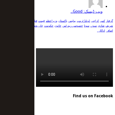
ویب ڈیسک: Good...
گرفتار
کمی
کراچی
ڈونلڈ ٹرمپ
پولیس
پاکستان
وزیراعظم
قیمت
قتل
فائرنگ
عمران خان
شہباز
شریف
شادی
سونے
سونا
خصوصی رپورٹس
خاتون
حکومت
جاں بحق
بھارت
بارش
ایران
امریکا
اضافہ
اداکارہ
Find us on Facebook