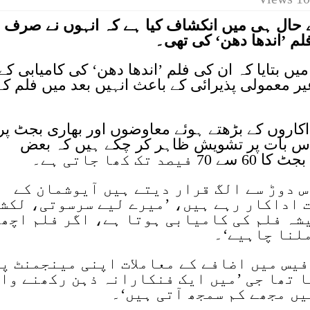
 نے حال ہی میں انکشاف کیا ہے کہ انہوں نے صرف
لم ’اندھا دھن‘ کی تھی۔
 میں بتایا کہ ان کی فلم ’اندھا دھن‘ کی کامیابی کے
 معمولی پذیرائی کے باعث انہیں بعد میں فلم کے
داکاروں کے بڑھتے ہوئے معاوضوں اور بھاری بجٹ پر
اس بات پر تشویش ظاہر کر چکے ہیں کہ بعض
کھا جاتی ہے۔
س دوڑ سے الگ قرار دیتے ہیں آیوشمان کے
 اداکار رہے ہیں، ’میرے لیے سرسوتی، لکش
یشہ فلم کی کامیابی ہوتا ہے، اگر فلم اچھ
لنا چاہیے‘۔
فیس میں اضافے کے معاملات اپنی مینجمنٹ پ
 تھا جی ’میں ایک فنکارانہ ذہن رکھنے وال
ں مجھے کم سمجھ آتی ہیں‘۔