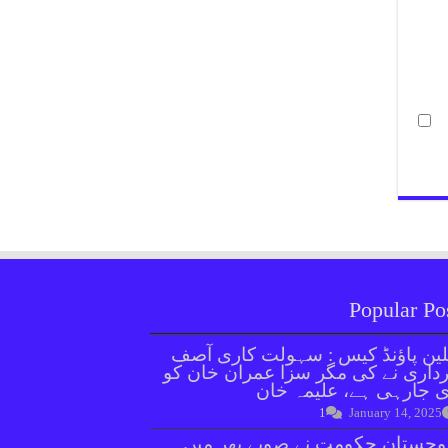
Popular Po
ین پاؤنڈ کیس : سہولت کاری آصف
داری نے کی مگر سزا عمران خان کو
 جارہی ہے، علیمہ خان
1
January 14, 2025
وچستان حکومت نے صوبے بھر میں