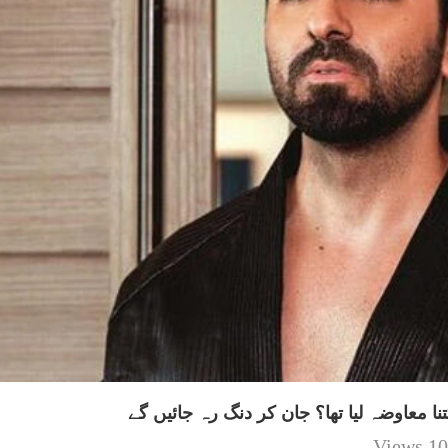
نا معاوضہ لیا تھا؟ جان کر دنگ رہ جائیں گے
10 Views