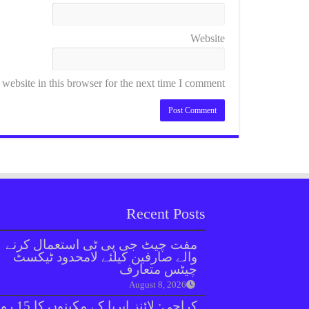
Website
ebsite in this browser for the next time I comment.
Recent Posts
مفت چیٹ جی پی ٹی استعمال کرنے
والے صارفین کیلئے لامحدود ٹیکسٹ
چیٹس متعارف
August 8, 2026
کراچی: لائنز ایریا کے مکینوں ک