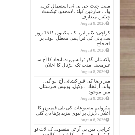
مفت چیٹ جی پی ٹی استعمال کرنے
والے صارفین کیلئے لامحدود ٹیکسٹ
چیٹس متعارف
August 8, 2026
کراچی: لائنز ایریا کے مکینوں کا 15 روز
سے پانی کی فراہمی معطل ہونے پر
احتجاج
August 8, 2026
پاکستان گڈز ٹرانسپورٹ اتحاد کا آج سے
غیرمعینہ مدت تک ہڑتال کا اعلان
August 8, 2026
میر رضا کی قبر کشائی آج ہو گی،
والد، اہلخانہ، وکیل، پولیس قبرستان
میں موجود
August 8, 2026
پیٹرولیم مصنوعات کی نئی قیمتوں کا
اعلان، ڈیزل پر لیوی مزید بڑھا دی گئی
August 8, 2026
کراچی میں بی آر ٹی منصوبے کے لاٹ ٹو
کا ٹھیکہ ختم کرنے کا فیصلہ کالعدم