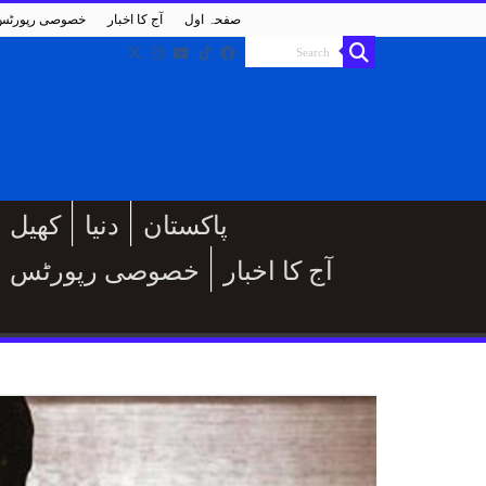
صفحہ اول
آج کا اخبار
خصوصی رپورٹس
پاکستان
دنیا
کھیل
آج کا اخبار
خصوصی رپورٹس