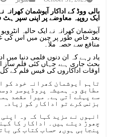
بالی ووڈ کے اداکار آیوشمان کھرانہ
ایک روپیہ معاوضے پر اپنی سپر ہٹ ف
آیوشمان کھرانہ نے ایک حالیہ انٹرویو
بعد خاص طور پر چین میں اس کی غیر
منافع سے حصہ ملا۔
یاد رہے کہ ان دنوں فلمی دنیا میں ا
بحث جاری ہے، جہاں کئی فلم ساز 
اوقات اداکاروں کی فیس فلم کے کل بجٹ کا 60 سے 70 فیصد تک 
تاہم آیوشمان کھرانہ خود کو ا
مطابق وہ ہمیشہ پروڈیوسر دوست
سے پہلے آتی ہے۔ میرا مقصد ہم
بزنس کرے تو اداکار کو زیادہ م
انہوں نے مزید کہا کہ وہ اپنی 
چھوڑ دیتے ہیں۔ اداکار کا کہنا
پنجابی ہوں، حساب کتاب کی باتی