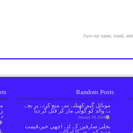
Save my name, email, and w
sts
Random Posts
موبائل گیم کھیلنے سے منع کرنے پر بچے
مل
نے والد کو گولی مار کر قتل کر دیا
زر
دی
January 19, 2026
بجلی صارفین کے لئے اچھی خبر،قیمت
ا 15 روز
مزید کم ہونےکا امکان
بل