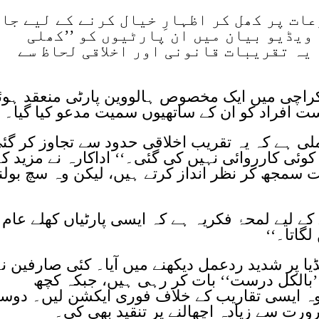
عات پر کھل کر اظہارِ خیال کرنے کے لیے جا
ویڈیو بیان میں ان پارٹیوں کو ’’کھلی
 یہ تقریبات قانونی اور اخلاقی لحاظ سے
 کراچی میں ایک مخصوص ہالووین پارٹی منعقد ہو
 افراد کو ان کے ساتھیوں سمیت مدعو کیا گیا۔
ی ہے کہ یہ تقریب اخلاقی حدود سے تجاوز کر گئ
ی کارروائی نہیں کی گئی۔‘‘ اداکارہ نے مزید کہ
 سمجھ کر نظر انداز کرتے ہیں، لیکن وہ سچ بولن
 لیے لمحۂ فکریہ ہے کہ ایسی پارٹیاں کھلے عام 
گاتا۔‘‘
 پر شدید ردعمل دیکھنے میں آیا۔ کئی صارفین نے
’’بالکل درست‘‘ بات کر رہی ہیں، جبکہ کچھ
 وہ ایسی تقاریب کے خلاف فوری ایکشن لیں۔ دوس
ورت سے زیادہ اچھالنے پر تنقید بھی کی۔