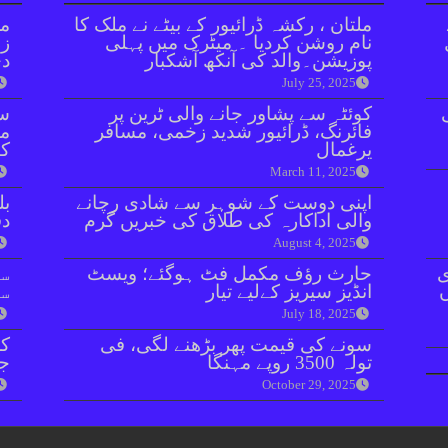
ملتان ، رکشہ ڈرائیور کے بیٹے نے ملک کا
مل
نام روشن کردیا ۔ میٹرک میں پہلی
زر
پوزیشن۔والد کی آنکھ آشکبار
دی
July 25, 2025
کوئٹہ سے پشاور جانے والی ٹرین پر
سن
فائرنگ، ڈرائیور شدید زخمی، مسافر
مذ
یرغمال
کا
March 11, 2025
اپنی دوست کے شوہر سے شادی رچانے
بل
والی اداکارہ کی طلاق کی خبریں گرم
دفعہ 
August 4, 2025
ی
حارث رؤف مکمل فٹ ہوگئے؛ ویسٹ
سو
انڈیز سیریز کےلیے تیار
سن
July 18, 2025
سونے کی قیمت پھر بڑھنے لگی، فی
کر
تولہ 3500 روپے مہنگا
جا
October 29, 2025