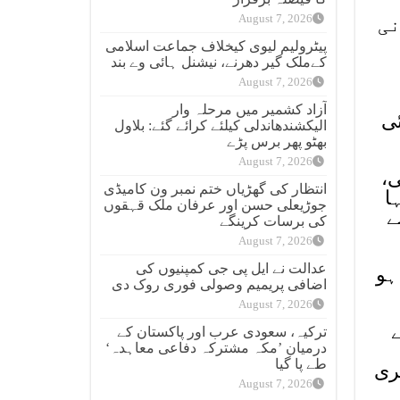
August 7, 2026
نی
پیٹرولیم لیوی کیخلاف جماعت اسلامی
کےملک گیر دھرنے، نیشنل ہائی وے بند
August 7, 2026
آزاد کشمیر میں مرحلہ وار
ئی
الیکشندھاندلی کیلئے کرائے گئے: بلاول
بھٹو پھر برس پڑے
August 7, 2026
ی،
انتظار کی گھڑیاں ختم نمبر ون کامیڈی
ا
جوڑیعلی حسن اور عرفان ملک قہقوں
ے
کی برسات کرینگے
August 7, 2026
عدالت نے ایل پی جی کمپنیوں کی
ہو
اضافی پریمیم وصولی فوری روک دی
August 7, 2026
ترکیہ، سعودی عرب اور پاکستان کے
درمیان ’مکہ مشترکہ دفاعی معاہدہ‘
طے پا گیا
ری
August 7, 2026