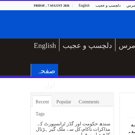
مرس
دلچسپ و عجیب
English
FRIDAY , 7 AUGUST 2026
مرس
دلچسپ و عجیب
English
صفحہ
اول
Recent
Popular
Comments
Tags
ے
سندھ حکومت اور گڈز ٹرانسپورٹ کے
مذاکرات ناکام،کل سے ملک گیر ہڑتال
ے۔
کا فیصلہ برقرار