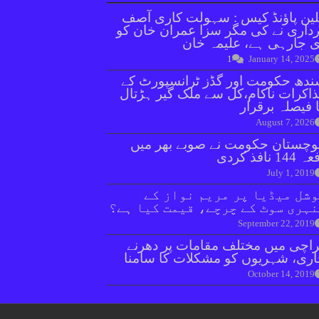
ین پاؤنڈ کیس : سہولت کاری آصف
داری نے کی مگر سزا عمران خان کو
 جارہی ہے، علیمہ خان
1
January 14, 2025
دھ حکومت اور گڈز ٹرانسپورٹ کے
اکرات ناکام،کل سے ملک گیر ہڑتال
 فیصلہ برقرار
August 7, 2026
وچستان حکومت نے صوبے بھر میں
144 نافذ کردی
July 1, 2019
شل میڈیا پر مریم نواز کے
ہری سوٹ کے چرچے، قیمت کیا ہے؟
September 22, 2019
اچی میں مختلف مقامات پر دھرنے
ری، شہریوں کو مشکلات کا سامنا
October 14, 2019