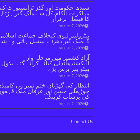
سندھ حکومت اور گڈز ٹرانسپورٹ کے
مذاکرات ناکام،کل سے ملک گیر ہڑتال
کا فیصلہ برقرار
August 7, 2026
پیٹرولیم لیوی کیخلاف جماعت اسلامی
کےملک گیر دھرنے، نیشنل ہائی وے بند
August 7, 2026
آزاد کشمیر میں مرحلہ وار
الیکشندھاندلی کیلئے کرائے گئے: بلاول
بھٹو پھر برس پڑے
August 7, 2026
انتظار کی گھڑیاں ختم نمبر ون کامیڈ
جوڑیعلی حسن اور عرفان ملک قہقوں
کی برسات کرینگے
August 7, 2026
Contact Us