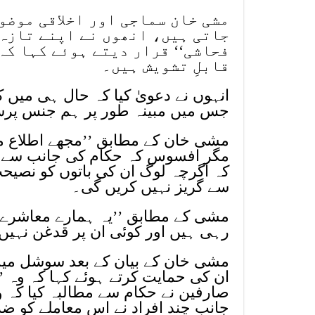
مشی خان سماجی اور اخلاقی موضو
جاتی ہیں، انھوں نے اپنے تازہ 
فحاشی‘‘ قرار دیتے ہوئے کہا کہ
قابلِ تشویش ہیں۔
انہوں نے دعویٰ کیا کہ حال ہی میں
جس میں مبینہ طور پر ہم جنس پرست
مشی خان کے مطابق ’’مجھے اطلاع مل
مگر افسوس کہ حکام کی جانب سے کوئ
کہ اگرچہ لوگ ان کی باتوں کو نصیحت
سے گریز نہیں کریں گی۔
مشی کے مطابق ’’یہ ہمارے معاشرے کے
رہی ہیں اور کوئی ان پر قدغن نہیں ل
مشی خان کے بیان کے بعد سوشل میڈیا
ان کی حمایت کرتے ہوئے کہا کہ وہ 
صارفین نے حکام سے مطالبہ کیا کہ
جانب چند افراد نے اس معاملے کو ضر