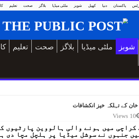
رٹس
پاکستان
دنیا
کھیل
شوبز
ملٹی میڈیا
بلاگز
صحت
تعلیم
کا
شوبز
ملٹی میڈیا
بلاگز
صحت
تعلیم
کا
ان کے تہلکہ خیز انکشافات
10 Views
 کراچی میں ہونے والی ہالووین پارٹیوں ک
ں جنہوں نے سوشل میڈیا پر ہلچل مچا دی ہ