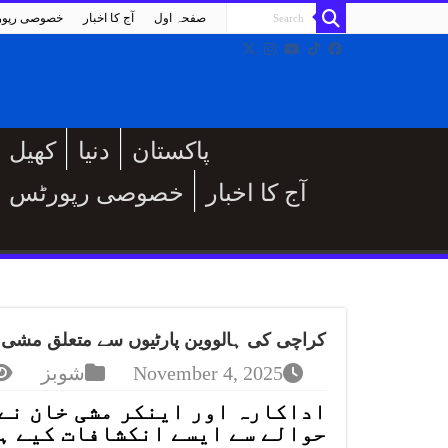
صفحہ اول
آج کا اخبار
خصوصی رپو
پاکستان
دنیا
کھیل
آج کا اخبار
خصوصی رپورٹس
کراچی کی ہالووین پارٹیوں سے متعلق مشی خ
November 4, 2025
شوبز
اداکارہ اور اینکر مشی خان نے
حوالے سے ایسے انکشافات کیے ہی