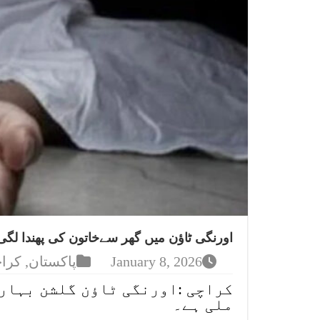
اورنگی ٹاؤن میں گھر سےخاتون کی پھندا لگی 
January 8, 2026
پاکستان
,
کرا
کراچی :اورنگی ٹاؤن گلشن بہار
ملی ہے۔