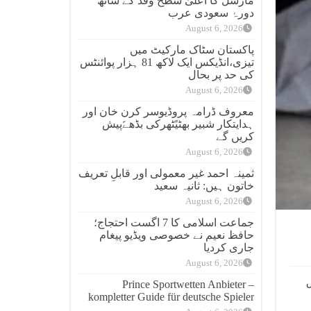
مارشل کا اعلیٰ سطح وفد کے ساتھ
دورۂ سعودی عرب
August 6, 2026
پاکستان سٹاک مارکیٹ میں
تیزی،انڈیکس ایک لاکھ 81 ہزار پوائنٹس
کی حد پر بحال
August 6, 2026
معروف ڈرامہ پروڈیوسر کرن خان اور
ہدایتکار شبیر بھٹیًٹھرکی بڈھےًپیش
کریں گے
August 6, 2026
ثمینہ احمد غیر معمولی اور قابلِ تعریف
خاتون ہیں: ثانیہ سعید
August 6, 2026
جماعت اسلامی کا 7 اگست احتجاج؛
حافظ نعیم نے خصوصی ویڈیو پیغام
جاری کردیا
August 6, 2026
Prince Sportwetten Anbieter –
kompletter Guide für deutsche Spieler