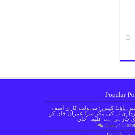
Popular Po
ین پاؤنڈ کیس : سہولت کاری آصف
داری نے کی مگر سزا عمران خان کو
 جارہی ہے، علیمہ خان
1
January 14, 2025
وچستان حکومت نے صوبے بھر میں