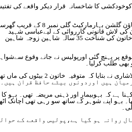
کوخودکشی کا شاخسانہ قرار دیکر واقعے کی تفتی
پاکستان بازارتھانے کے علاقےاورنگی ٹاؤن گلشن بہارمارکیٹ گلی نمبر 8 کے قریب
ن کی لاش قانونی کارروائی کے لیےعباسی شہید
اسپتال منتقل کی گئی جہاں متوفیہ خاتون کی شناخت 35 سالہ شاہین زوجہ شاہین
وقع پر پہنچ گئی اورپولیس نے جانے وقوع سےشواہ
و بھی طلب کرلیا۔
ایس ایچ او پاکستان بازارامام بخش لاشاری نے بتایا کہ متوفیہ خاتون 2 بیٹوں کی
کہنا ہے کہ بہوبیمار اور ذہنی مریضہ تھی۔ بہو کا
ا۔ بہو اپنے شوہر کے ساتھ سو رہی تھی اچانک اٹھ
لی۔
ال روانہ ہو گیا ہے،پولیس واقعے کے حوال