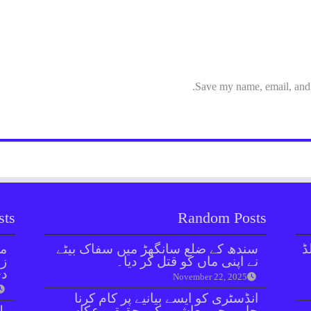
Save my name, email, and w
sts
Random Posts
ڈ
سندھ کے ضلع سانگھڑ میں سفاک بیٹے
مل
نے اپنی ماں کو قتل کر دیا۔
زر
دی
November 22, 2025
انڈسٹری کو ایسے بیانیے پر کام کرنا
چاہیےجو معاشرے کی حقیقی عکاسی
بل