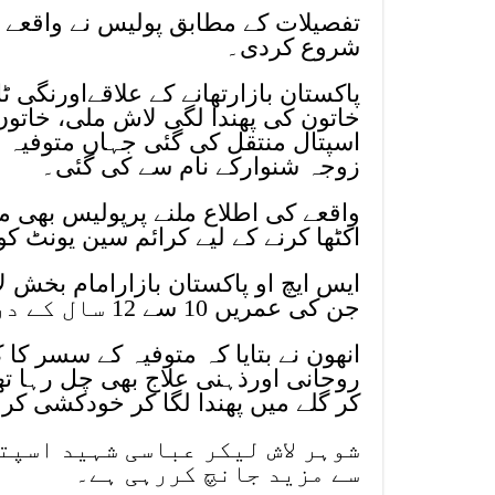
تفصیلات کے مطابق پولیس نے واقعے 
شروع کردی۔
خاتون کی پھندا لگی لاش ملی، خاتو
زوجہ شنوارکے نام سے کی گئی۔
واقعے کی اطلاع ملنے پرپولیس بھی م
اکٹھا کرنے کے لیے کرائم سین یونٹ ک
جن کی عمریں 10 سے 12 سال کے درمیان ہیں اوردونوں بیٹے حافظ قران ہیں۔
انھون نے بتایا کہ متوفیہ کے سسر کا 
روحانی اورذہنی علاج بھی چل رہا تھ
کر گلے میں پھندا لگا کر خودکشی کر
شوہر لاش لیکر عباسی شہید اسپت
سے مزید جانچ کررہی ہے۔