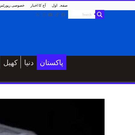
صفحہ اول
آج کا اخبار
خصوصی رپورٹس
پاکستان
دنیا
کھیل