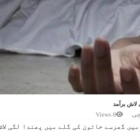
لاش برآمد
چی
8 Views
میں گھرسے خاتون کی گلے میں پھندا لگی لاش