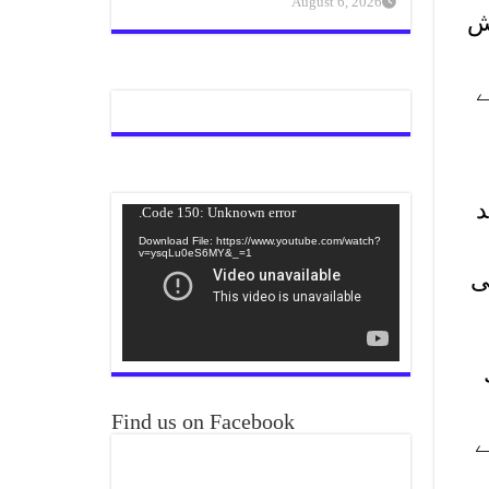
August 6, 2026
ش
 گھرسے
د
Video
Code 150: Unknown error.
Player
Download File: https://www.youtube.com/watch?
v=ysqLu0eS6MY&_=1
 ماں تھی
Find us on Facebook
ے