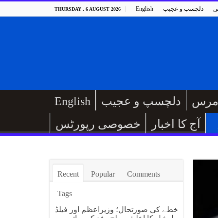
س
دلچسپ و عجیب
English
THURSDAY , 6 AUGUST 2026
مرس
دلچسپ و عجیب
English
آج کا اخبار
خصوصی رپورٹس
Recent
Popular
Comments
Tags
خطے کی صورتحال؛ وزیراعظم اور فیلڈ