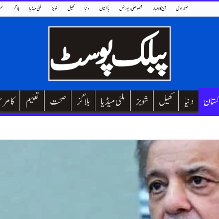
صفحہ اول
آج کا اخبار
خصوصی رپورٹس
پاکستان
دنیا
کھیل
شوبز
ملٹی میڈیا
بلاگز
صح
کستان
دنیا
کھیل
شوبز
ملٹی میڈیا
بلاگز
صحت
تعلیم
کامر