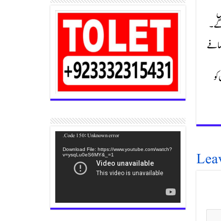
ں
 گے۔
 وزیراعلیٰ بلوچستان اسلم رئیسانی نے این ایف سی میں 100 فیصد اضافے
کو
Video
Code 150: Unknown error.
Player
Lea
Download File: https://www.youtube.com/watch?
v=ysqLu0eS6MY&_=1