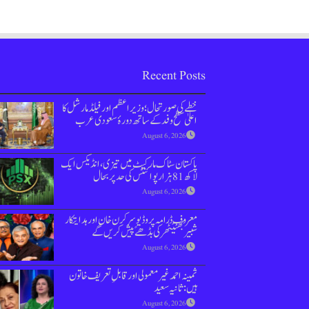
Recent Posts
خطے کی صورتحال؛ وزیراعظم اور فیلڈ مارشل کا
اعلیٰ سطح وفد کے ساتھ دورۂ سعودی عرب
August 6, 2026
پاکستان سٹاک مارکیٹ میں تیزی،انڈیکس ایک
لاکھ 81 ہزار پوائنٹس کی حد پر بحال
August 6, 2026
معروف ڈرامہ پروڈیوسر کرن خان اور ہدایتکار
شبیر بھٹیًٹھرکی بڈھےًپیش کریں گے
August 6, 2026
ثمینہ احمد غیر معمولی اور قابلِ تعریف خاتون
ہیں: ثانیہ سعید
August 6, 2026