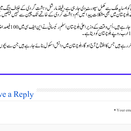
لخوارج کو ہمسایہ ملک سے مکمل سپورٹ دی جارہی ہے، فیلڈ مارشل دہشت گردی کے خلاف جنگ می
 بلوچستان میں بھی مشکلات پیدا کیں ہم دہشت گردی کے خاتمے تک چین سے نہیں بیٹھیں
انہوں نے کہا کہ این ایف سی کے تحت صوبوں کو وسائل فراہم کیے جارہے ہیں، اُس وقت کے
کررہے ہیں جس کا افتتاح آج ہوگا، بلوچستان میں دانش اسکول بنائے جارہے ہیں جن سے بچوں 
ve a Reply
*
Your ema