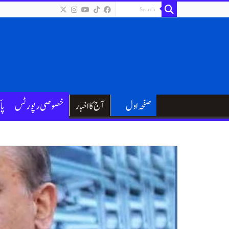
صفحہ اول
آج کا اخبار
خصوصی رپورٹس
پا