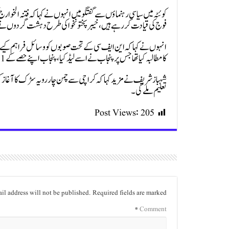
کوئٹہ میں سیاسی رہنماؤں سے گفتگو میں انہوں نے کہا کہ فتنہ ا
فوج کی قیادت کررہے ہیں، خیبرپختونخوا کی طرح دہشت گردوں نے
کا مطالبہ کیا تھا جس پر پنجاب نے اسے لیڈ کیا، پنجاب اپنے حصے کے 11 ارب روپے بلوچستان کو دیتا ہے۔
شہباز شریف نے مزید کہا کہ کراچی سے چمن چار رویہ سڑک کا آغاز 
تعلیم ملے گی۔
Post Views:
205
il address will not be published.
Required fields are marked
*
Comment