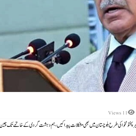
11 Views
پختونخوا کی طرح بلوچستان میں بھی مشکلات پیدا کیں، ہم دہشت گردی کے خاتمے تک چین