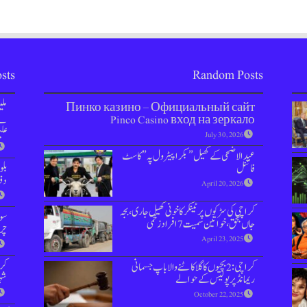
sts
Random Posts
Пинко казино – Официальный сайт
مل
Pinco Casino вход на зеркало
نے 
علی
July 30, 2026
عیدالاضحی کے کھیل” بکرا پیٹرول پہ” کاسٹ
فائنل
بل
دفعہ 144 
April 20, 2026
کراچی کی سڑکوں پر ٹینکر کا خونی کھیل جاری، بجہ
سوش
جاں بحق، خواتین سمیت 7 افراد زخمی
چر
April 23, 2025
کر
کراچی: 2 بچیوں کا گلا کاٹنے والا باپ جسمانی
شہر
ریمانڈ پر پولیس کے حوالے
October 22, 2025