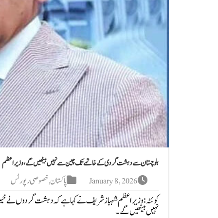
بلوچستان سے دہشت گردی کے خاتمے تک چین سے نہیں بیٹھیں گے، وزیراعظم
January 8, 2026
پاکستان
,
خصوصی رپورٹس
کوئٹہ:وزیراعظم شہباز شریف نے کہا ہے کہ دہشت گردوں نے خیبر
نہیں بیٹھیں گے۔