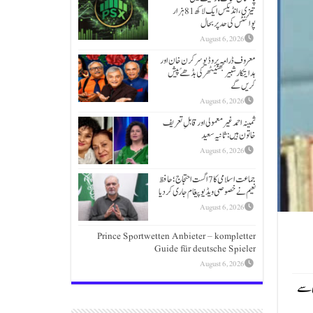
تیزی،انڈیکس ایک لاکھ 81 ہزار
پوائنٹس کی حد پر بحال
August 6, 2026
معروف ڈرامہ پروڈیوسر کرن خان اور
ہدایتکار شبیر بھٹیًٹھرکی بڈھےًپیش
کریں گے
August 6, 2026
ثمینہ احمد غیر معمولی اور قابلِ تعریف
خاتون ہیں: ثانیہ سعید
August 6, 2026
جماعت اسلامی کا 7 اگست احتجاج؛حافظ
نعیم نے خصوصی ویڈیو پیغام جاری کردیا
August 6, 2026
Prince Sportwetten Anbieter – kompletter
Guide für deutsche Spieler
August 6, 2026
 سے