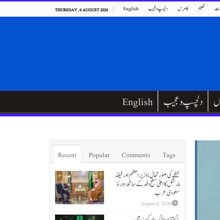
ت
تعلیم
کامرس
دلچسپ و عجیب
English
THURSDAY , 6 AUGUST 2026
س
دلچسپ و عجیب
English
Recent
Popular
Comments
Tags
خطے کی صورتحال؛ وزیراعظم اور فیلڈ
مارشل کا اعلیٰ سطح وفد کے ساتھ دورۂ
سعودی عرب
August 6, 2026
پاکستان سٹاک مارکیٹ میں