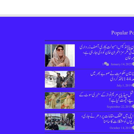
Popular Po
ین پاؤنڈ کیس : سہولت کاری آصف زرداری
کی مگر سزا عمران خان کو دی جارہی ہے،
مہ خان
1
January 14, 2025
وچستان حکومت نے صوبے بھر میں
نافذ کردی
July 1, 2019
ل میڈیا پر مریم نواز کے سنہری سوٹ کے
چے، قیمت کیا ہے؟
September 22, 2019
اچی میں مختلف مقامات پر دھرنے جاری،
یوں کو مشکلات کا سامنا
October 14, 2019