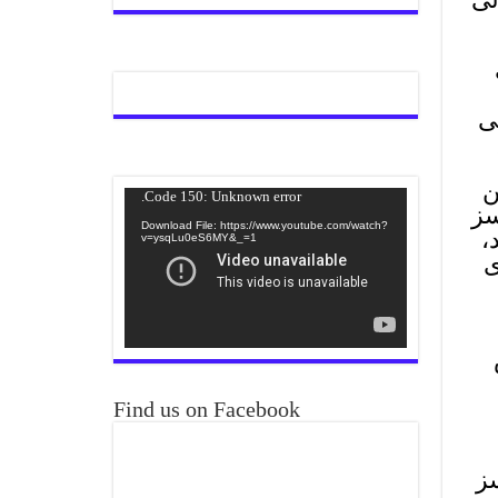
ی
کرپشن
Video
Code 150: Unknown error.
 اجلاس منعقد ہوئے جن میں 536 کیسز
Player
Download File: https://www.youtube.com/watch?
 15 کیسز بند،
v=ysqLu0eS6MY&_=1
 دی
Find us on Facebook
202 کے دوران 9 ہزار 423 کیسز