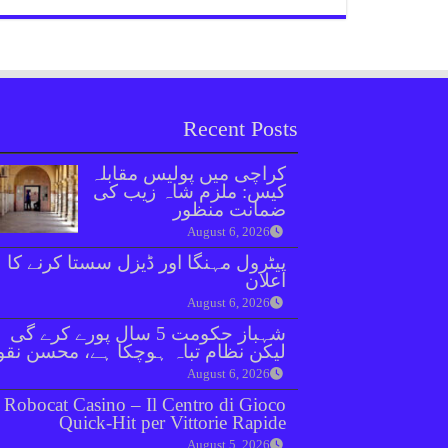
Recent Posts
کراچی میں پولیس مقابلہ
کیس: ملزم شاہ زیب کی
ضمانت منظور
August 6, 2026
پیٹرول مہنگا اور ڈیزل سستا کرنے کا
اعلان
August 6, 2026
شہباز حکومت 5 سال پورے کرے گی
لیکن نظام تباہ ہوچکا ہے، محسن نق
August 6, 2026
Robocat Casino – Il Centro di Gioco
Quick‑Hit per Vittorie Rapide
August 5, 2026