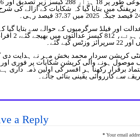
کی تصدیق موصول ہوئی، جبکہ مجموعی طور پر 18 ہزار 288 کیسز زیرِ تصدیق اور 6
 ہیں۔ بریفنگ میں بتایا گیا کہ شکایات کے ازالے کی شرح
دالت اور فیلڈ سرگرمیوں کے حوالے سے بتایا گیا کہ
سندھ بھر میں 45 نئے کیسز موصول ہوئے، 812 کیسز عدالتوں میں بھیجے گ
ینٹی کرپشن سردار محمد بخش مہر نے ہدایت دی ک
موصول ہونے والی کرپشن شکایات پر فوری اور ب
تماد برقرار رکھنا ہر افسر کی اولین ذمہ داری ہے،
قے سے کارروائی یقینی بنائی جائے۔
ve a Reply
*
Your email addres