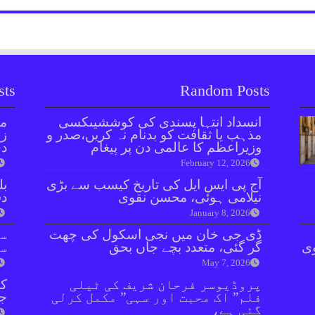
sts
Random Posts
انسداد انتہا پسندی کی کوششیںکسی
مل
مذہب یا ثقافت کو بدنام نہ کریں،صدر و
زر
وزیراعظم کا عالمی دن پر پیغام
دی
February 12, 2026
آج پی ایس ایل کی تاریخ کیسب سے بڑی
بل
نیلامی ہوئی، محسن نقوی
دفعہ 
January 8, 2026
ڈی جی خان میں نجی اسکول کی چھت
سو
وی
گر گئی، متعدد بچے جاں بحق
سن
May 7, 2026
پروڈیوسر فرحان شریف کی ٹیلی
کر
فلم” اک محبت اور سہی” مکمل کرلی
جا
گئی ہے،