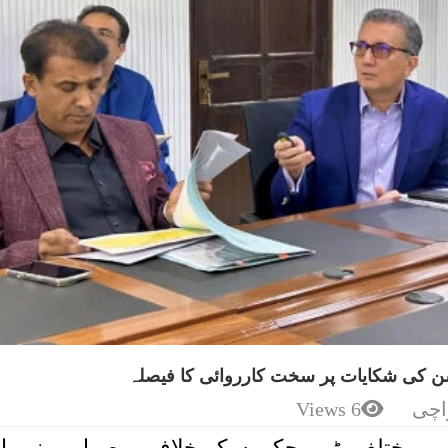
 کی شکایات پر سخت کارروائی کا فیصلہ
اچی
6 Views
یں مختلف بڑے محکموں کے خلاف موصول ہونے وا