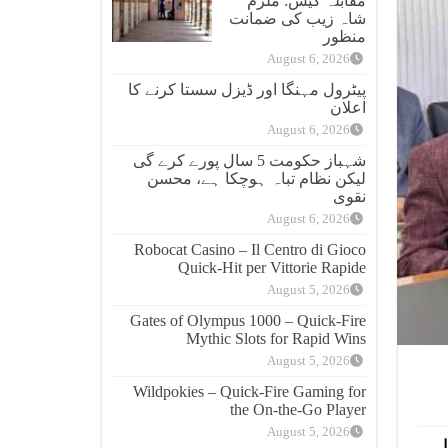
مقابلہ کیس: ملزم
شاہ زیب کی ضمانت
منظور
August 6, 2026
پیٹرول مہنگا اور ڈیزل سستا کرنے کا
اعلان
August 6, 2026
شہباز حکومت 5 سال پورے کرے گی
لیکن نظام تباہ ہوچکا ہے، محسن
نقوی
August 6, 2026
Robocat Casino – Il Centro di Gioco
Quick‑Hit per Vittorie Rapide
August 5, 2026
Gates of Olympus 1000 – Quick‑Fire
Mythic Slots for Rapid Wins
August 5, 2026
Wildpokies – Quick‑Fire Gaming for
the On‑the‑Go Player
August 5, 2026
لی