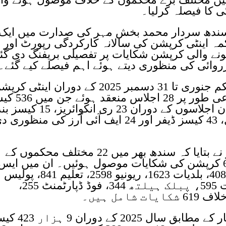
کا فیصلہ کرلیا۔
سندھ سردار محمد بخش مہر کی صدارت میں ایک
 اینٹی کرپشن کی سالانہ کارکردگی رپورٹ اور
 والی کرپشن شکایات پر تفصیلی بریفنگ دی گئ
وائی کی منظوری دیتے ہوئے اہم فیصلے کیے گئے۔
اجلاس میں بریفنگ میں بتایا گیا کہ یکم جنوری تا 31 دسمبر 2025 کے دوران اینٹی 
کی کمیٹی ون، ٹو اور تھری کے مجموعی طور پر 28
اور 328 اوپن انکوائریز شامل تھیں۔ ان اجلاسوں کے دوران 23 ری انکوائریز،
103 کیسز متعلقہ محکموں کو ارسال، 43 کیسز ڈیفر اور 24 ایف آئی آرز کی منظوری
ڈی جی اینٹی کرپشن امتیاز علی ابڑو نے بتایا کہ سندھ بھر میں 22 مختلف محکموں کے
خلاف مجموعی طور پر 13 ہزار 603 کرپشن کی شکایات موصول ہوئیں۔ ان میں ایس
بی سی اے کے خلاف 1022، کے ڈی اے 408، بلدیات 1623، ریونیو 2598، تعلیم 841، پولیس
1211، ورکس اینڈ سروسز 736، صحت 595، پبلک ہیلتھ 344، فوڈ ڈپارٹمنٹ 255،
ترجمان اینٹی کرپشن کے اعداد و شمار کے مطابق سال 5