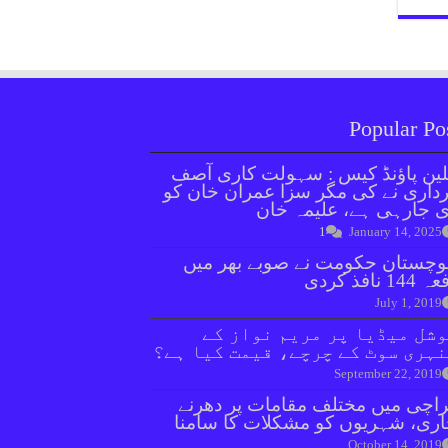
Popular Po
ین پاؤنڈ کیس : سہولت کاری آصف
داری نے کی مگر سزا عمران خان کو
 جارہی ہے، علیمہ خان
1
January 14, 2025
وچستان حکومت نے صوبے بھر میں
144 نافذ کردی
July 1, 2019
شل میڈیا پر مریم نواز کے
ہری سوٹ کے چرچے، قیمت کیا ہے؟
September 22, 2019
اچی میں مختلف مقامات پر دھرنے
ری، شہریوں کو مشکلات کا سامنا
October 14, 2019