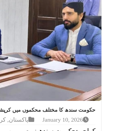
حکومت سندھ کا مختلف محکموں میں کرپشن
January 10, 2026
پاکستان
,
کر
کراچی:حکومت سندھ نے صوبے بھر م