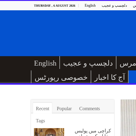
س
دلچسپ و عجیب
English
THURSDAY , 6 AUGUST 2026
مرس
دلچسپ و عجیب
English
آج کا اخبار
خصوصی رپورٹس
Recent
Popular
Comments
Tags
کراچی میں پولیس