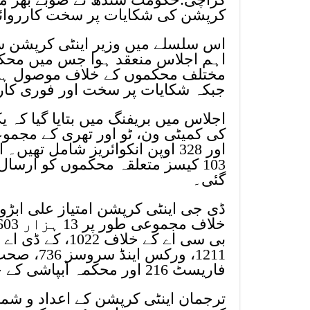
کرپشن کی شکایات پر سخت کارروائی 
اس سلسلے میں وزیر اینٹی کرپشن 
اہم اجلاس منعقد ہوا جس میں محکمہ
مختلف محکموں کے خلاف موصول ہونے
جبکہ شکایات پر سخت اور فوری کارر
گئی۔
فاریسٹ 216 اور محکمہ آبپاشی کے خلاف 619 شکایات شامل ہیں۔