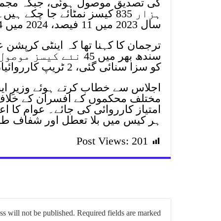
ہزار 835 کیسز نمٹائے جا چکے
سال 2023 میں 11 فیصد، 2024 میں 24 فیصد جبکہ 2025 میں 37.37 فیصد رہی۔
ترجمان کا کہنا تھا کہ اینٹی کرپشن ع
کو سزا سنائی گئی، 2 ٹریپ کارروائیاں اور 22 سرپرائز وزٹس کیے گئے۔
اجلاس سے خطاب کرتے ہوئے وزیرِ ا
مختلف محکموں کے افسران کے خلاف 
امتیاز کارروائی کی جائے۔ عوام کا اع
ہر کیس میں بلا تعطل اور شفاف طری
Post Views:
201
s will not be published.
Required fields are marked