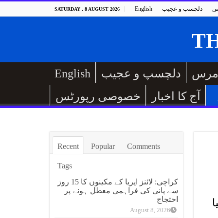
س
دلچسپ و عجیب
English
SATURDAY , 8 AUGUST 2026
مرس
دلچسپ و عجیب
English
آج کا اخبار
خصوصی رپورٹس
Recent
Popular
Comments
Tags
کراچی: لائنز ایریا کے مکینوں کا 15 روز
سے پانی کی فراہمی معطل ہونے پر
احتجاج
 کیا
August 8, 2026