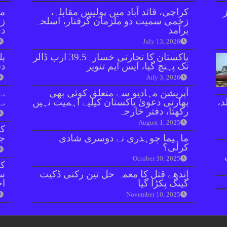
ا 15 روز
کراچی، قائد آباد میں پولیس مقابلہ،
مل
زخمی سمیت دو ملزمان گرفتار، اسلحہ
زر
برآمد
دی
July 13, 2026
پاکستان کا تجارتی خسارہ39.5 ارب ڈالر
بل
تک پہنچ گیا، ایس ایم تنویر
دفعہ 
July 3, 2026
آپریشن مہادیو سے متعلق کوئی بھی
سو
د،
بھارتی دعویٰ پاکستان کیلیے اہمیت نہیں
سن
رکھتا، دفتر خارجہ
August 1, 2025
کر
ماہیما چوہدری نے دوسری شادی
جا
کرلی؟
October 30, 2025
اندھے قتل کا معمہ حل تین رکنی ڈکیت
سے
گینگ پکڑا گیا
اح
November 10, 2025