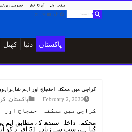
صفحہ اول
آج کا اخبار
خصوصی رپورٹس
پاکستان
دنیا
کھیل
کراچی میں ممکنہ احتجاج اور اہم شاہراہوں کو بلاک کرنے کا خدش
February 2, 2026
پاکستان
,
کر
کراچی میں ممکنہ احتجاج اور اہ
گیا ہے، سب سے زیادہ 51 افراد کو ایسٹ زون سے حراست میں لیا گیا۔