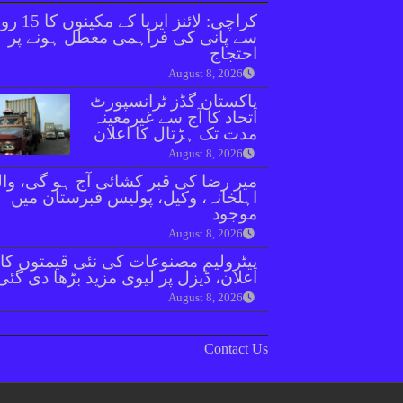
کراچی: لائنز ایریا کے مکینوں ک
سے پانی کی فراہمی معطل ہونے پر
احتجاج
August 8, 2026
پاکستان گڈز ٹرانسپورٹ
اتحاد کا آج سے غیرمعینہ
مدت تک ہڑتال کا اعلان
August 8, 2026
میر رضا کی قبر کشائی آج ہو گی، وال
اہلخانہ، وکیل، پولیس قبرستان میں
موجود
August 8, 2026
پیٹرولیم مصنوعات کی نئی قیمتوں کا
اعلان، ڈیزل پر لیوی مزید بڑھا دی گئی
August 8, 2026
Contact Us