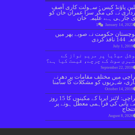
ین پاؤنڈ کیس : سہولت کاری آصف
داری نے کی مگر سزا عمران خان کو
 جارہی ہے، علیمہ خان
1
January 14, 2025
وچستان حکومت نے صوبے بھر میں
144 نافذ کردی
July 1, 2019
شل میڈیا پر مریم نواز کے
ہری سوٹ کے چرچے، قیمت کیا ہے؟
September 22, 2019
اچی میں مختلف مقامات پر دھرنے
ری، شہریوں کو مشکلات کا سامنا
October 14, 2019
کراچی: لائنز ایریا کے مکینوں کا 15 روز
 پانی کی فراہمی معطل ہونے پر
تجاج
August 8, 2026