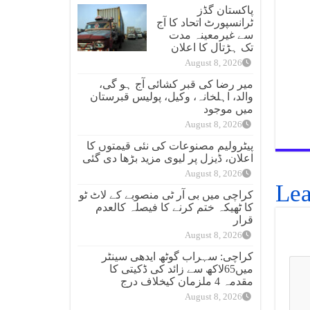
پاکستان گڈز
ٹرانسپورٹ اتحاد کا آج
سے غیرمعینہ مدت
تک ہڑتال کا اعلان
August 8, 2026
میر رضا کی قبر کشائی آج ہو گی،
والد، اہلخانہ، وکیل، پولیس قبرستان
میں موجود
August 8, 2026
پیٹرولیم مصنوعات کی نئی قیمتوں کا
اعلان، ڈیزل پر لیوی مزید بڑھا دی گئی
August 8, 2026
Lea
کراچی میں بی آر ٹی منصوبے کے لاٹ ٹو
کا ٹھیکہ ختم کرنے کا فیصلہ کالعدم
قرار
August 8, 2026
کراچی: سہراب گوٹھ ایدھی سینٹر
میں65لاکھ سے زائد کی ڈکیتی کا
مقدمہ 4 ملزمان کیخلاف درج
August 8, 2026