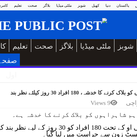
پاکستان
دنیا
کھیل
شوبز
ملٹی میڈیا
بلاگز
صحت
تعلیم
کامر
شوبز
ملٹی میڈیا
بلاگز
صحت
تعلیم
کا
صفحہ
اول
ہ، 180 افراد 30 روز کیلئے نظر بند
اچی
9 Views
م شاہراہوں کو بلاک کرنے کا خدشہ ہے۔
محکمہ داخلہ سندھ کے مطابق ایم پی او کے تحت 180 افراد کو 30 روز کے لیے نظر بند