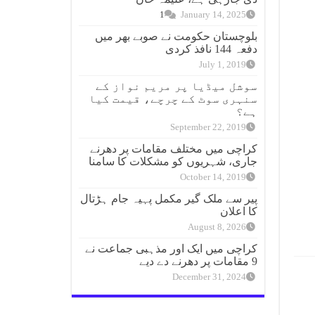
1
January 14, 2025
بلوچستان حکومت نے صوبے بھر میں
دفعہ 144 نافذ کردی
July 1, 2019
سوشل میڈیا پر مریم نواز کے
سنہری سوٹ کے چرچے، قیمت کیا
ہے؟
September 22, 2019
کراچی میں مختلف مقامات پر دھرنے
جاری، شہریوں کو مشکلات کا سامنا
October 14, 2019
پیر سے ملک گیر مکمل پہیہ جام ہڑتال
کا اعلان
August 8, 2026
کراچی میں ایک اور مذہبی جماعت نے
9 مقامات پر دھرنے دے دیے
December 31, 2024