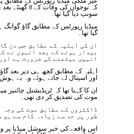
غیر ملکی میڈیا رپورٹس کے مطابق پ
کہ نوجوان کی و
سونپ دیا گیا تھا۔
گیا تھا۔
ان کی اہلیہ کے مطابق جس دن گاو
بیدار ہونے کے بعد انہوں نے کہ
انہیں بیٹھنے کی ضرورت ہے اور 
اہلیہ کے مطابق کچھ ہی دیر بعد گاؤ
اور اسپتال لے جاتے ہوئے وہ بے ہوش
ان کا کہنا تھا کہ ٹریڈیشنل چائنیز م
موت کی تصدیق کر دی تھی۔
ڈاکٹروں کے مطابق موت کی وجہ ا
طور پر حد سے زیادہ کام سے ہو 
اس واقعے کی خبر سوشل میڈیا پر وا