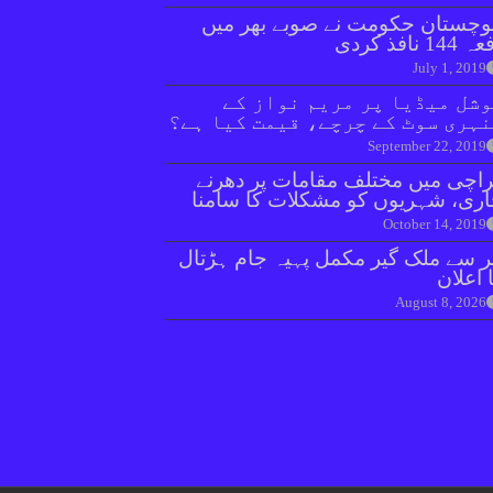
وچستان حکومت نے صوبے بھر میں
144 نافذ کردی
July 1, 2019
شل میڈیا پر مریم نواز کے
ہری سوٹ کے چرچے، قیمت کیا ہے؟
September 22, 2019
اچی میں مختلف مقامات پر دھرنے
ری، شہریوں کو مشکلات کا سامنا
October 14, 2019
ر سے ملک گیر مکمل پہیہ جام ہڑتال
 اعلان
August 8, 2026