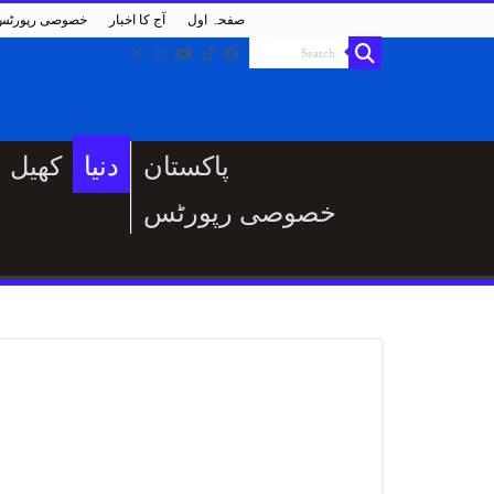
صفحہ اول
آج کا اخبار
خصوصی رپورٹس
پاکستان
دنیا
کھیل
خصوصی رپورٹس