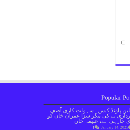
Popular Po
ین پاؤنڈ کیس : سہولت کاری آصف
داری نے کی مگر سزا عمران خان کو
 جارہی ہے، علیمہ خان
1
January 14, 2025