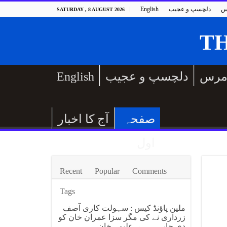
س
دلچسپ و عجیب
English
SATURDAY , 8 AUGUST 2026
مرس
دلچسپ و عجیب
English
صفحہ
آج کا اخبار
اول
Recent
Popular
Comments
Tags
ملین پاؤنڈ کیس : سہولت کاری آصف
زرداری نے کی مگر سزا عمران خان کو
دی جارہی ہے، علیمہ خان