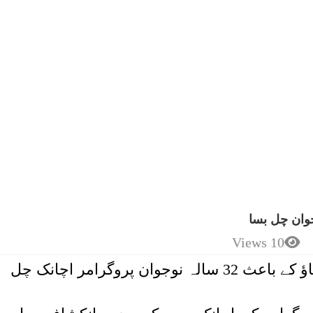
10 Views
چین میں ضرورت سے زائد کام کے دباؤ کے باعث 32 سالہ نوجوان پروگرامر اچانک چل