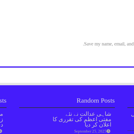
Save my name, email, and w
sts
Random Posts
ل
شاہی عدالت نے نئے
مل
مفتی اعظم کی تقرری کا
زر
اعلان کر دیا
دی
September 25, 2025