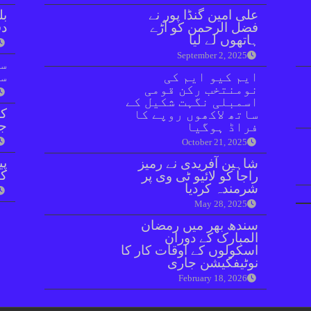
علی امین گنڈا پور نے
بل
فضل الرحمن کو آڑے
دفعہ 
ہاتھوں لے لیا
September 2, 2025
سو
ایم کیو ایم کی
سن
نومنتخب رکن قومی
اسمبلی نگہت شکیل کے
کر
ساتھ لاکھوں روپے کا
جا
فراڈ ہوگیا
October 21, 2025
پی
شاہین آفریدی نے رمیز
کا
راجا کو لائیو ٹی وی پر
شرمندہ کردیا
May 28, 2025
سندھ بھر میں رمضان
المبارک کے دوران
اسکولوں کے اوقات کار کا
نوٹیفکیشن جاری
February 18, 2026