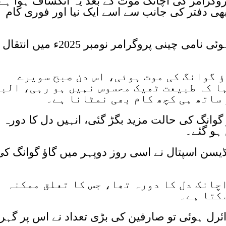
روگرامر کی اچانک موت کے بعد یہ انکشاف ہوا ہے
فات کے 8 گھنٹے بعد بھی دفتر کی جانب سے اسے ایک نیا اور فوری کام
میڈیا رپورٹس کے مطابق گاؤ گوانگ ہوئی نامی چینی پروگرامر نومبر 2025ء 
ٔ گوانگ کی موت ہوئی، اس دن صبح سویرے
ا کہ طبیعت ٹھیک محسوس نہیں ہو رہی، الب
ساتھ ہی کچھ کام بھی نمٹانا ہے۔
 گوانگ کی حالت مزید بگڑ گئی، انہیں دل کا دورہ پ
 ہو گئے۔
یڈیسن اسپتال نے اسی روز دوپہر میں گاؤ گوانگ کی
چانک دل کا دورہ تھا، جس کا تعلق ممکنہ
سکتا ہے۔
ئرل ہوئی تو صارفین کی بڑی تعداد نے اس پر گہر