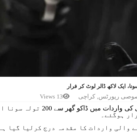
وصی رپورٹس
,
کراچی
13 Views
کراچی کے علاقے بہادر آباد میں ڈکیتی کی واردات میں ڈاکو گھر سے 200 تو
رار ہوگئے۔
ے والی واردات کا مقدمہ درج کرلیا گیا ہے