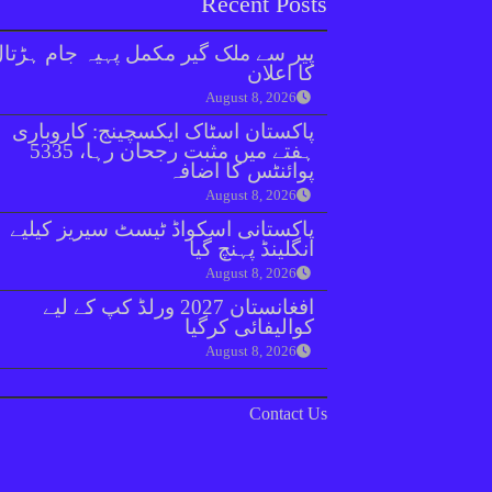
Recent Posts
پیر سے ملک گیر مکمل پہیہ جام ہڑتا
کا اعلان
August 8, 2026
پاکستان اسٹاک ایکسچینج: کاروباری
ہفتے میں مثبت رجحان رہا، 5335
پوائنٹس کا اضافہ
August 8, 2026
پاکستانی اسکواڈ ٹیسٹ سیریز کیلیے
انگلینڈ پہنچ گیا
August 8, 2026
افغانستان 2027 ورلڈ کپ کے لیے
کوالیفائی کرگیا
August 8, 2026
Contact Us