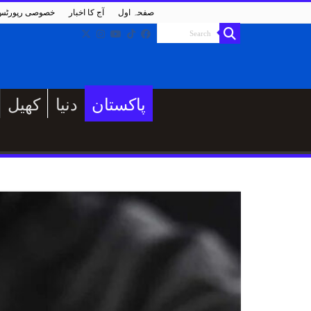
صفحہ اول
آج کا اخبار
خصوصی رپورٹس
پاکستان
دنیا
کھیل