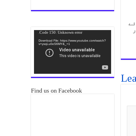
ئے
ر
Video
Code 150: Unknown error.
Player
Download File: https://www.youtube.com/watch?
v=ysqLu0eS6MY&_=1
Lea
Find us on Facebook