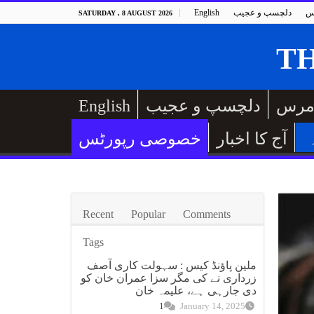
س
دلچسپ و عجیب
English
SATURDAY , 8 AUGUST 2026
مرس
دلچسپ و عجیب
English
آج کا اخبار
خصوصی رپورٹس
Recent
Popular
Comments
Tags
ملین پاؤنڈ کیس : سہولت کاری آصف
زرداری نے کی مگر سزا عمران خان کو
دی جارہی ہے، علیمہ خان
1
January 14, 2025