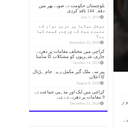
بلوچستان حکومت نے صوبے بھر میں
دفعہ 144 نافذ کردی
July 1, 2019
سوشل میڈیا پر مریم نواز کے
سنہری سوٹ کے چرچے، قیمت کیا
ہے؟
September 22, 2019
کراچی میں مختلف مقامات پر دھرنے
جاری، شہریوں کو مشکلات کا سامنا
October 14, 2019
پیر سے ملک گیر مکمل پہیہ جام ہڑتال
کا اعلان
August 8, 2026
کراچی میں ایک اور مذہبی جماعت نے
9 مقامات پر دھرنے دے دیے
لہ سونا اور
December 31, 2024
۔