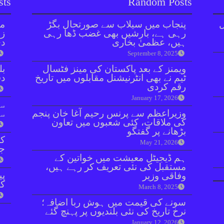
sts
Random Posts
ل
پنجاب میں سیلاب سے صورتحال بگڑ
مل
رہی ہے، بارشیں بھی غضب ڈھا رہی
زر
ہیں، عظمیٰ بخاری
دی
September 8, 2025
ویمنز کے بعد پاکستان کی مینز فٹسال
بل
ٹیم نے بھی انٹرنیشنل مقابلوں میں تاریخ
دفعہ 
رقم کردی
January 17, 2026
سو
وزیراعظم سے پرنس رحیم آغا خان پنجم
سن
کی ملاقات، کئی شعبوں میں تعاون
بڑھانے پر گفتگو
کر
May 21, 2026
جا
ہم ڈیجیٹل معیشت میں خواتین کے
مستقبل کی نئی تعریف کر رہے ہیں،
پی
وفاقی وزیر
کا
March 8, 2025
سونے کی قیمت میں ہوش ربا اضافہ؛
نرخ تاریخ کی نئی بلندیوں پر پہنچ گئے
January 12, 2026