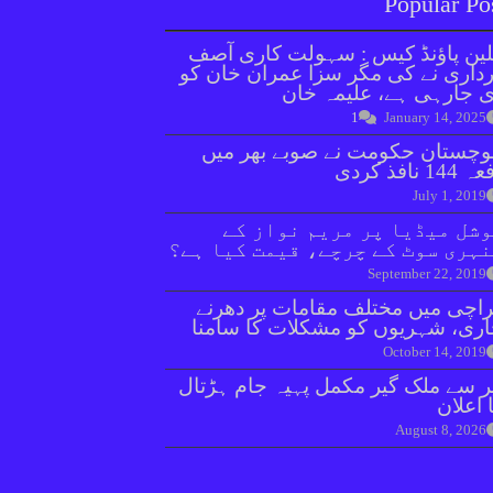
Popular Po
ین پاؤنڈ کیس : سہولت کاری آصف
داری نے کی مگر سزا عمران خان کو
 جارہی ہے، علیمہ خان
1
January 14, 2025
وچستان حکومت نے صوبے بھر میں
144 نافذ کردی
July 1, 2019
شل میڈیا پر مریم نواز کے
ہری سوٹ کے چرچے، قیمت کیا ہے؟
September 22, 2019
اچی میں مختلف مقامات پر دھرنے
ری، شہریوں کو مشکلات کا سامنا
October 14, 2019
ر سے ملک گیر مکمل پہیہ جام ہڑتال
 اعلان
August 8, 2026