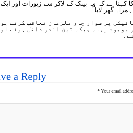
ا کہنا ہے کہ وہ بینک کے لاکر سے زیورات اور ایک
ہمراہ گھر لایا۔
 سائیکل پر سوار چار ملزمان تعاقب کرتے ہو
ر موجود رہا۔ جبکہ تین اندر داخل ہوئے او
ئے۔
ve a Reply
*
Your email addres