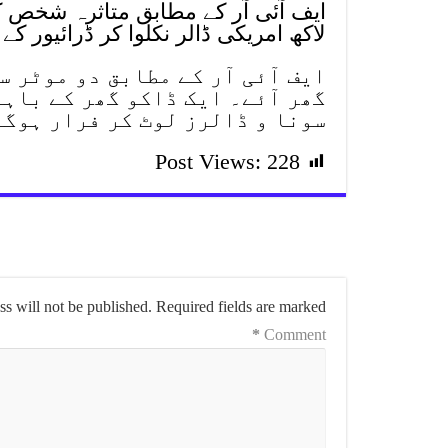
ایف آئی آر کے مطابق متاثرہ شخص ک
لاکھ امریکی ڈالر نکلوا کر ڈرائیور کے 
ایف آئی آر کے مطابق دو موٹر
گھر آئے۔ ایک ڈاکو گھر کے باہ
سونا و ڈالرز لوٹ کر فرار ہوگ
Post Views:
228
s will not be published.
Required fields are marked
*
Comment