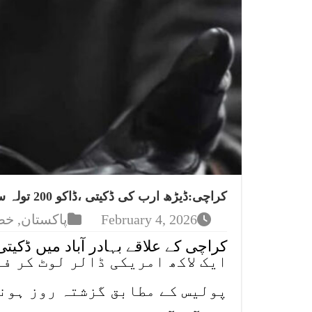
کراچی:ڈیڑھ ارب کی ڈکیتی ،ڈاکو 200 تولہ سونا، ایک لاکھ ڈالر لوٹ کر فرار
February 4, 2026
پاکستان
,
خص
ایک لاکھ امریکی ڈالر لوٹ کر ف
پولیس کے مطابق گزشتہ روز ہون