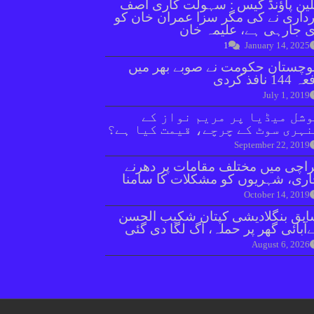
ین پاؤنڈ کیس : سہولت کاری آصف
داری نے کی مگر سزا عمران خان کو
 جارہی ہے، علیمہ خان
1
January 14, 2025
وچستان حکومت نے صوبے بھر میں
144 نافذ کردی
July 1, 2019
شل میڈیا پر مریم نواز کے
ہری سوٹ کے چرچے، قیمت کیا ہے؟
September 22, 2019
اچی میں مختلف مقامات پر دھرنے
ری، شہریوں کو مشکلات کا سامنا
October 14, 2019
بق بنگلادیشی کپتان شکیب الحسن
آبائی گھر پر حملہ، آگ لگا دی گئی
August 6, 2026