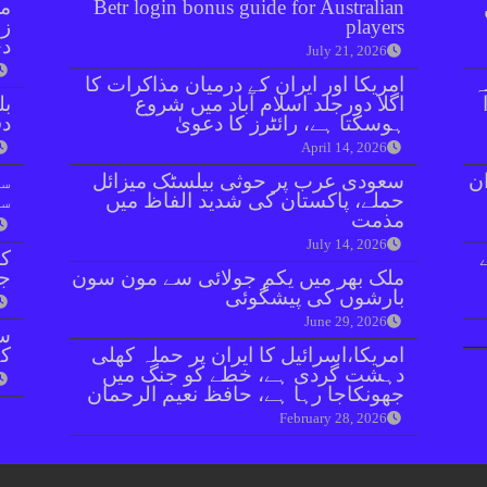
Betr login bonus guide for Australian
مل
players
زر
دی
July 21, 2026
ہ
امریکا اور ایران کے درمیان مذاکرات کا
اگلا دورجلد اسلام آباد میں شروع
بل
ہوسکتا ہے، رائٹرز کا دعویٰ
دفعہ 
April 14, 2026
ان
سعودی عرب پر حوثی بیلسٹک میزائل
سو
حملے، پاکستان کی شدید الفاظ میں
سن
مذمت
July 14, 2026
کر
ملک بھر میں یکم جولائی سے مون سون
جا
بارشوں کی پیشگوئی
June 29, 2026
سا
امریکا،اسرائیل کا ایران پر حملہ کھلی
کے
دہشت گردی ہے، خطے کو جنگ میں
جھونکاجا رہا ہے، حافظ نعیم الرحمان
February 28, 2026