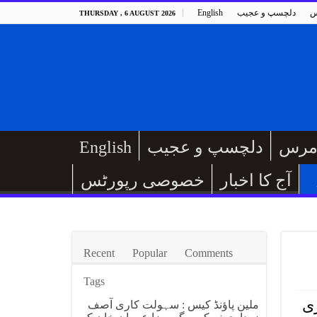
س
دلچسپ و عجیب
English
THURSDAY , 6 AUGUST 2026
مرس
دلچسپ و عجیب
English
آج کا اخبار
خصوصی رپورٹس
Recent
Popular
Comments
Tags
ری
ملین پاؤنڈ کیس : سہولت کاری آصف