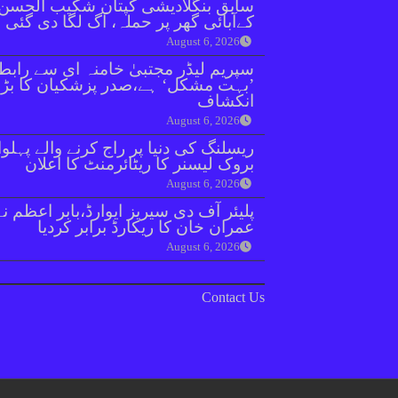
سابق بنگلادیشی کپتان شکیب الحسن
کےآبائی گھر پر حملہ، آگ لگا دی گئی
August 6, 2026
سپریم لیڈر مجتبیٰ خامنہ ای سے رابط
’بہت مشکل‘ ہے،صدر پزشکیان کا بڑا
انکشاف
August 6, 2026
ریسلنگ کی دنیا پر راج کرنے والے پہلو
بروک لیسنر کا ریٹائرمنٹ کا اعلان
August 6, 2026
پلیئر آف دی سیریز ایوارڈ،بابر اعظم نے
عمران خان کا ریکارڈ برابر کردیا
August 6, 2026
Contact Us