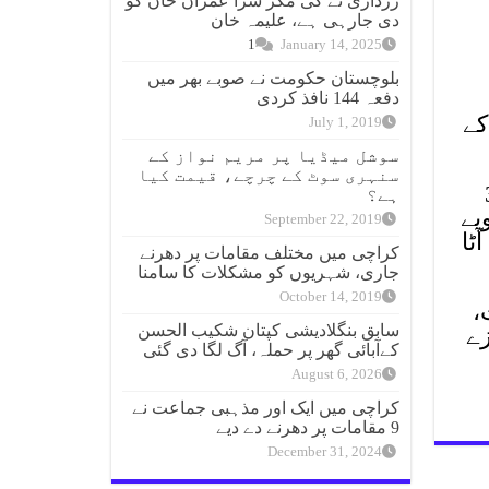
زرداری نے کی مگر سزا عمران خان کو
دی جارہی ہے، علیمہ خان
1
January 14, 2025
بلوچستان حکومت نے صوبے بھر میں
دفعہ 144 نافذ کردی
ا کے
July 1, 2019
سوشل میڈیا پر مریم نواز کے
سنہری سوٹ کے چرچے، قیمت کیا
کے حساب سے 33
ہے؟
4 ہزار روپے، کشمش کے حساب سے 114000 روپے
September 22, 2019
ی آٹا
کراچی میں مختلف مقامات پر دھرنے
جاری، شہریوں کو مشکلات کا سامنا
October 14, 2019
،
سابق بنگلادیشی کپتان شکیب الحسن
زہ توڑنے کا کفارہ مسلسل 60 روزے
کےآبائی گھر پر حملہ، آگ لگا دی گئی
August 6, 2026
کراچی میں ایک اور مذہبی جماعت نے
9 مقامات پر دھرنے دے دیے
December 31, 2024