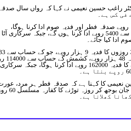
کٹر راغب حسین نعیمی نے کہا کہ رواں سال صدقہ
جو کے حساب سے 1100، کھجور 1600 روپے صدقہ فطر اور فدیہ صوم ادا کرنا ہوگا،
کشمش 3800 روپے، منقیٰ کے حساب سے 5400 روپے ادا کرنا ہوں گے، جبکہ سرکاری آٹ
اس کے علاوہ گندم کے حساب سے 30 روزوں کا فدیہ 9 ہزار روپے، جو 
ہزار روپے، کھجور کے حساب سے فدیہ 8
جبکہ منقی کے حساب سے 30 روزوں کا فدیہ 162000 روپے ادا کرنا ہوگا، جبکہ سرکار
 نعیمی کا کہنا ہے کہ صدقہ فطر ہر مرد، عورت
چھوٹے اور بڑے مسلمان پر فرض ہے، جان بوجھ کر رو