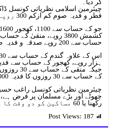
کر دیا۔
چیئرمین اسلامی نظریاتی کونسل ڈا
فطر و فدیہ صوم کم ازکم 300 روپے فی کس ہے۔
حساب سے 200 روپے صدقہ و فدیہ صوم ادا کیا جائے۔
کے حساب سے 30 روزوں کا فدیہ 6000 روپے بنتا ہے۔
چیئرمین نظریاتی کونسل راغب حسین
رکھنا یا 60 مساکین کو دو وقت کا کھانا کھلانا ہے۔
Post Views:
187