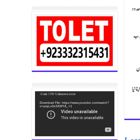
 حدود
عرب
قریباً 100 ممالک اور تین
 نیا
Video
Code 150: Unknown error.
Player
Download File: https://www.youtube.com/watch?
v=ysqLu0eS6MY&_=1