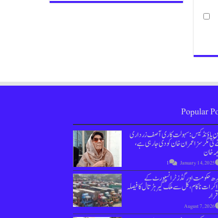
Popular Po
ین پاؤنڈ کیس : سہولت کاری آصف زرداری
کی مگر سزا عمران خان کو دی جارہی ہے،
مہ خان
1
January 14, 2025
دھ حکومت اور گڈز ٹرانسپورٹ کے
کرات ناکام،کل سے ملک گیر ہڑتال کا فیصلہ
قرار
August 7, 2026