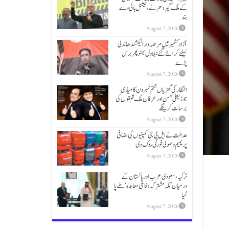
کےملک گیر دھرنے، نیشنل ہائی وے
بند
August 7, 2026
آزاد کشمیر میں مرحلہ وار الیکشندھاندلی
کیلئے کرائے گئے: بلاول بھٹو پھر برس
پڑے
August 7, 2026
انتظار کی گھڑیاں ختم نمبر ون کامیڈی
جوڑیعلی حسن اور عرفان ملک قہقوں کی
برسات کرینگے
August 7, 2026
عدالت نے ایل پی جی کمپنیوں کی اضافی
پریمیم وصولی فوری روک دی
August 7, 2026
ترکیہ، سعودی عرب اور پاکستان کے
درمیان ’مکہ مشترکہ دفاعی معاہدہ‘ طے پا
گیا
August 7, 2026