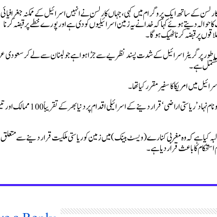
ر کارلسن کے ساتھ ایک پروگرام میں کہی، جہاں کارلسن نے انہیں اسرائیل کے ممکنہ جغرافیائی
ا حوالہ دیتے ہوئے کہا کہ خدا نے یہ زمین اسرائیلیوں کو دی ہے اور پورے خطے پر قبضہ کرنا
قوں پر قبضہ کرنا ٹھیک ہوگا۔
دی طور پر گریٹر اسرائیل کے شدت پسند نظریے سے جڑا ہوا ہےجو لبنان سے لے کر سعودی 
 مشتمل ہے۔
ئیل میں امریکا کا سفیر مقرر کیا تھا۔
واضح رہے کہ اس سے قبل مغربی کنارے (ویسٹ بینک) میں زمین کو نام نہاد ’ریاستی اراضی‘ قرار دینے کے اسرائیلی اقدام پر دنیا بھر کے ت
ہ کیا ہے کہ وہ مغربی کنارے (ویسٹ بینک) میں زمین کو ریاستی ملکیت قرار دینے سے متعلق اپنا
ستحکام کا باعث قرار دیا ہے۔