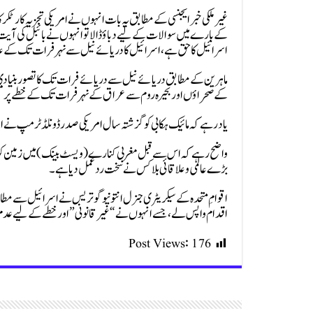
غیرملکی خبر ایجنسی کے مطابق یہ بات انہوں نے امریکی تجزیہ کار ٹک
کے بارے میں سوالات کے لیے دباؤ ڈالا تو انہوں نے بائبل کی آیت ک
اسرائیل کا حق ہے، اسرائیل کا دریائے نیل سے نہر فرات تک کے علا
ماہرین کے مطابق دریائے نیل سے دریائے فرات تک کا تصور بنیا
کے صحراؤں اور بحیرہ روم سے عراق کے نہر فرات تک کے خطے پر
یاد رہے کہ مائیک ہکابی کو گزشتہ سال امریکی صدر ڈونلڈ ٹرمپ نے اسرا
بڑے عالمی و علاقائی بلاکس نے سخت ردعمل دیا ہے۔
اقوامِ متحدہ کے سیکریٹری جنرل انتونیو گوتریس نے اسرائیل سے مطالب
اقدام واپس لے، جسے انہوں نے “غیر قانونی” اور خطے کے لیے عدم ا
Post Views:
176