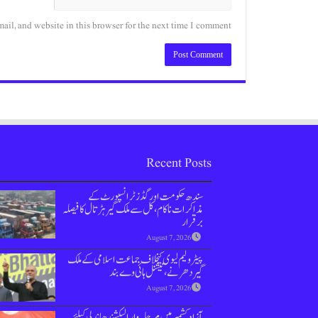
il, and website in this browser for the next time I comment.
Recent Posts
سندھ حکومت اور گڈز ٹرانسپورٹ کے
مذاکرات ناکام،کل سے ملک گیر ہڑتال کا فیصلہ
برقرار
August 7, 2026
پیٹرولیم لیوی کیخلاف جماعت اسلامی کےملک
گیر دھرنے، نیشنل ہائی وے بند
August 7, 2026
آزاد کشمیر میں مرحلہ وار الیکشندھاندلی کیلئے