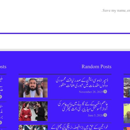
Save my name, ema
sts
Random Posts
ڈمپر ایسوسی ایشن کے صدر لیاقت محسود کی
مل
دونوں مقدمات میں عبوری ضمانت منظور
نے 
علی
November 28, 2025
عاصم اظہر کے نئے گانے میں ہانیہ عامر کی
سن
آواز؟ سوشل میڈیا پر نئی بحث چھڑ گئی
مذا
بر
June 5, 2026
خواتین کے حق میں بڑا فیصلہ، زچگی کی چھٹی کے