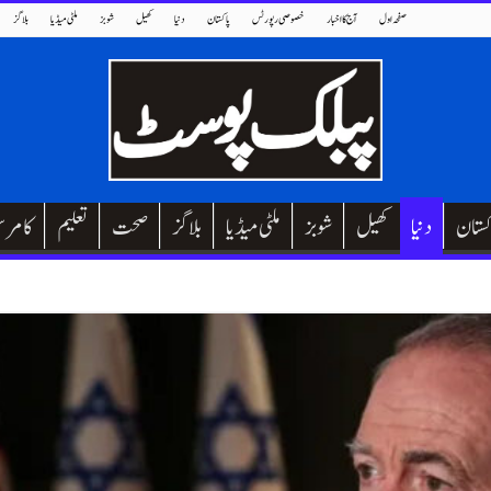
صفحہ اول
آج کا اخبار
خصوصی رپورٹس
پاکستان
دنیا
کھیل
شوبز
ملٹی میڈیا
بلاگز
کستان
دنیا
کھیل
شوبز
ملٹی میڈیا
بلاگز
صحت
تعلیم
کامر