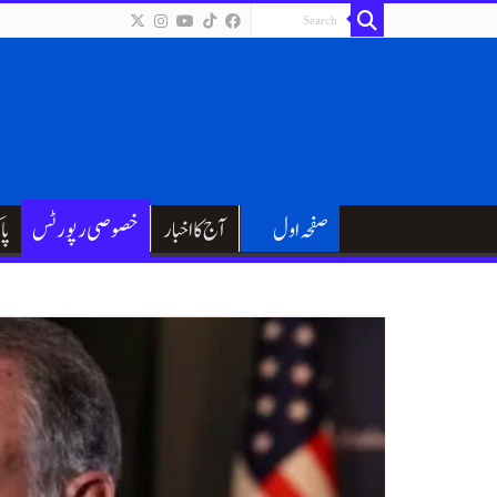
صفحہ اول
آج کا اخبار
خصوصی رپورٹس
پا