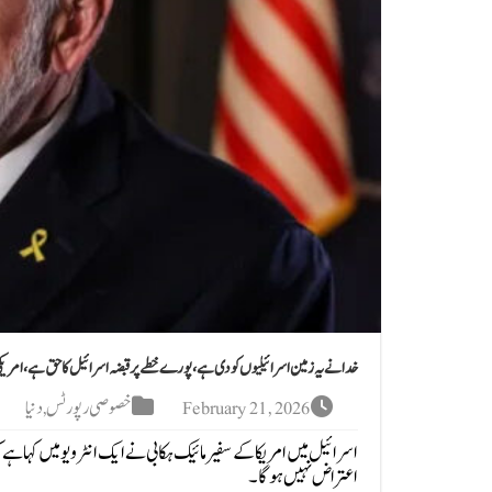
خدا نے یہ زمین اسرائیلیوں کو دی ہے،پورے خطے پر قبضہ اسرائیل کا حق ہے، امریکی
February 21, 2026
خصوصی رپورٹس
,
دنیا
اسرائیل میں امریکا کے سفیر مائیک ہکابی نے ایک انٹرویو میں کہا ہ
اعتراض نہیں ہوگا۔