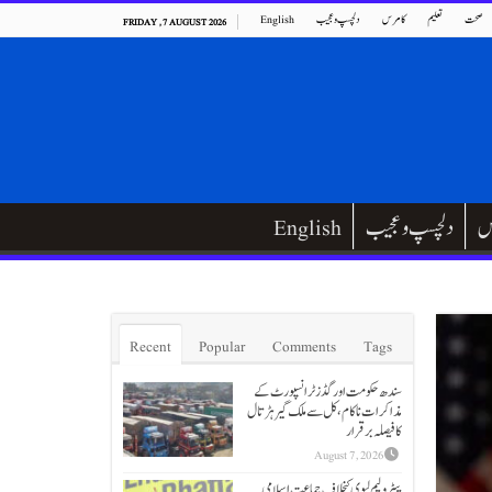
صحت
تعلیم
کامرس
دلچسپ و عجیب
English
FRIDAY , 7 AUGUST 2026
س
دلچسپ و عجیب
English
Recent
Popular
Comments
Tags
سندھ حکومت اور گڈز ٹرانسپورٹ کے
مذاکرات ناکام،کل سے ملک گیر ہڑتال
کا فیصلہ برقرار
August 7, 2026
پیٹرولیم لیوی کیخلاف جماعت اسلامی