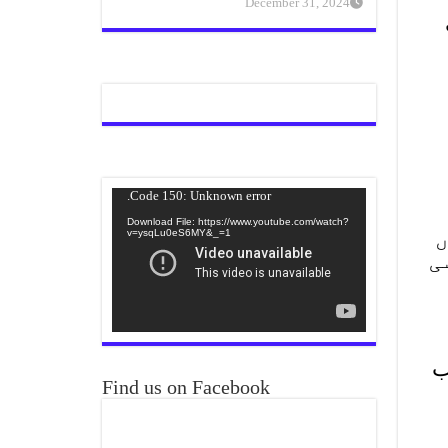
December 31, 2024
Video
Code 150: Unknown error.
Player
Download File: https://www.youtube.com/watch?
ں
v=ysqLu0eS6MY&_=1
ی
ب
Find us on Facebook