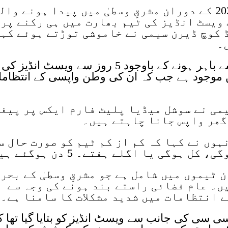
آئی سی سی مینز ٹی 20 ورلڈ کپ 2026 کے دوران مشرقِ وسطیٰ میں پیدا ہونے وا
ویسٹ انڈیز کی ٹیم بھارت میں ہی رکنے پر
 کوچ ڈیرن سیمی نے خاموشی توڑتے ہوئے کہ
۔
آئی سی سی ٹی 20 ورلڈ کپ 2026 سے باہر ہونے کے باوجود 5 روز سے ویسٹ انڈیز کی
ں موجود ہے جب کہ ان کی وطن واپسی کے انتظام
می نے سوشل میڈیا پلیٹ فارم ایکس پر پیغ
گھر واپس جانا چاہتے ہیں۔
ہوں نے کہا کہ کم از کم ٹیم کو صورت حال س
ہوگی یا اگلے ہفتے۔ 5 دن ہوگئے ہیں۔
 ٹیموں میں شامل ہے جو مشرقِ وسطیٰ کے بحر
ں۔ عام فضائی راستے بند ہونے کی وجہ سے
ے انتظامات میں شدید مشکلات کا سامنا ہے۔
 سی سی کی جانب سے ویسٹ انڈیز کو بتایا گیا تھا ک