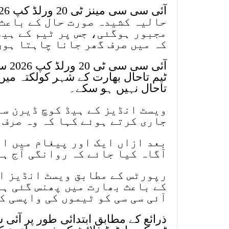
حالیہ کشیدہ صورت حال کے باعث 
مجبور ہوگئی، جس پر ٹیم کے ہیڈ
کہ میں صرف گھر جانا چاہتا ہوں
ٹیم تاحال بھارت کے شہر کولکتہ می
تاحال نہیں ہو سکے۔
ویسٹ انڈیز کے ہیڈ کوچ ڈیرن سی
جاری کرتے ہوئے کہا کہ وہ صرف 
بعد ازاں ایک اور پیغام میں ان
آگاہ کیا جائے کہ روانگی آج ہوگی، کل 
رپورٹس کے مطابق ویسٹ انڈیز ان
کے باعث بھارت میں پھنس گئی ہی
آئی سی سی کو ٹیموں کی واپسی ک
ذرائع کے مطابق ابتدائی طور پر آئی