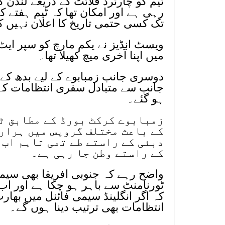
ٹیم کو چارٹرڈ فلائٹ کے ذریعے لندن
رہی ہے اور امکان تھا کہ ٹیم ہفتے 
تک کسی حتمی تاریخ کا اعلان نہیں کی
ویسٹ انڈیز نے یکم مارچ کو سپر ایٹ
میں اپنا آخری میچ کھیلا تھا۔
دوسری جانب زمبابوے کے لیے بدھ کے
جانب سے متبادل سفری انتظامات کے 
ہو گئے۔
زمبابوے کرکٹ بورڈ کے مطابق ٹ
کے باعث مختلف گروپس میں ہرار
دبئی کے راستے طے تھی تاہم اب
کے راستے وطن جا رہی ہے۔
واضح رہے کہ جنوبی افریقا بھی سیم
ٹورنامنٹ سے باہر ہو چکا ہے اور ا
کہ اگر انگلینڈ سیمی فائنل میں بھا
انتظامات بھی ترتیب دینا ہوں گے۔