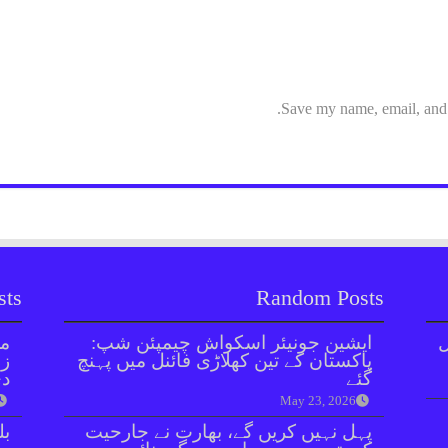
Save my name, email, and w
sts
Random Posts
ل
ایشین جونیئر اسکواش چیمپئن شپ:
مل
پاکستان کے تین کھلاڑی فائنل میں پہنچ
زر
گئے
دی
May 23, 2026
پہل نہیں کریں گے، بھارت نے جارحیت
بل