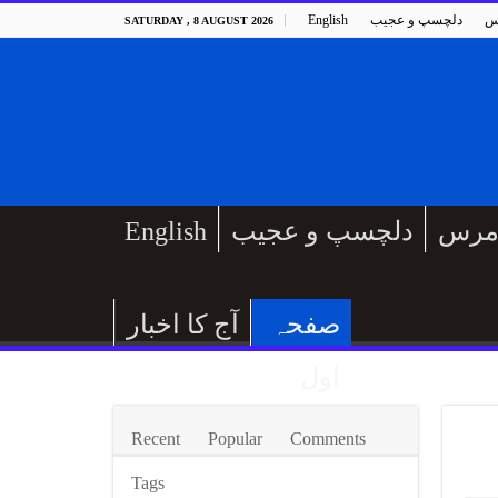
س
دلچسپ و عجیب
English
SATURDAY , 8 AUGUST 2026
مرس
دلچسپ و عجیب
English
صفحہ
آج کا اخبار
اول
Recent
Popular
Comments
Tags