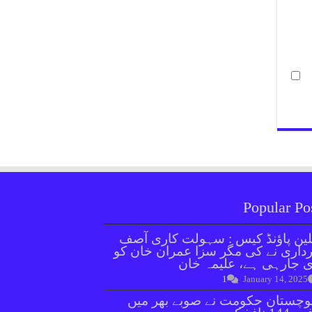
Popular Po
ین پاؤنڈ کیس : سہولت کاری آصف
داری نے کی مگر سزا عمران خان کو
 جارہی ہے، علیمہ خان
1
January 14, 2025
وچستان حکومت نے صوبے بھر میں