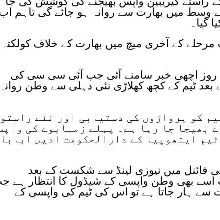
 کے راستے کیریبین واپس بھیجنے کی کوشش کی جا
کے وسط میں بھارت سے روانہ ہو جائے گی تاہم اب
ا گیا۔
 مرحلے کے آخری میچ میں بھارت کے خلاف کولکتہ
 روز اچھی خبر سامنے آئی جب آئی سی سی کی
بعد ٹیم کے کچھ کھلاڑی نئی دہلی سے وطن روانہ
یم کو پروازوں کی دستیابی اور نئے راستو
ے بھیجا جا رہا ہے۔ پہلے زمبابوے کی واپس
 ٹیم ایتھوپیا کے دارالحکومت ادیس ابابا
ی فائنل میں نیوزی لینڈ سے شکست کے بعد
ب اسے بھی وطن واپسی کے شیڈول کا انتظار ہے ج
رت سے ہار جاتا ہے تو اس کی ٹیم کی واپسی کے