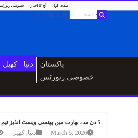
صفحہ اول
آج کا اخبار
خصوصی رپورٹس
پاکستان
دنیا
کھیل
خصوصی رپورٹس
5 دن سے بھارت میں پھنسی ویسٹ انڈیز ٹیم کے کوچ ڈیرن سیمی نے خاموشی توڑ دی
March 5, 2026
دنیا
,
کھیل