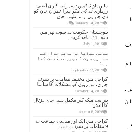
لی
ملین پاؤنڈ کیس : سہولت کاری آصف
زرداری نے کی مگر سزا عمران خان کو
دی جارہی ہے، علیمہ خان
ا
1
January 14, 2025
بلوچستان حکومت نے صوبے بھر میں
دفعہ 144 نافذ کردی
ات
July 1, 2019
سوشل میڈیا پر مریم نواز کے
سنہری سوٹ کے چرچے، قیمت کیا
ام
ہے؟
September 22, 2019
کراچی میں مختلف مقامات پر دھرنے
ے
جاری، شہریوں کو مشکلات کا سامنا
October 14, 2019
ان
پیر سے ملک گیر مکمل پہیہ جام ہڑتال
کا اعلان
August 8, 2026
کراچی میں ایک اور مذہبی جماعت نے
ہ
9 مقامات پر دھرنے دے دیے