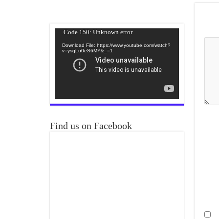
Video
Code 150: Unknown error.
Player
Download File: https://www.youtube.com/watch?
v=ysqLu0eS6MY&_=1
Find us on Facebook