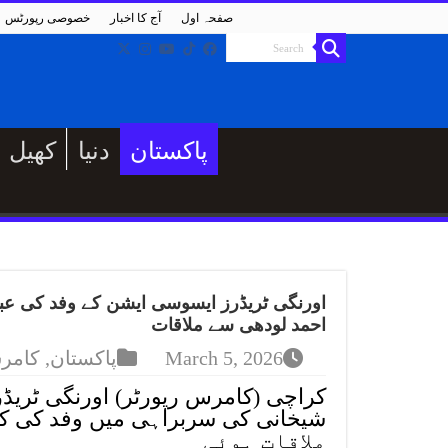
صفحہ اول
آج کا اخبار
خصوصی رپورٹس
پاکستان
دنیا
کھیل
احمد لودھی سے ملاقات
March 5, 2026
پاکستان
,
کامر
کراچی (کامرس رپورٹر) اورنگی ٹریڈ
ملاقات ہوئی