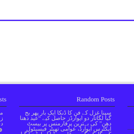
sts
Random Posts
سپنا غزل کے فن کا ڈنکا ایک بار پھر بج
مل
گیا لگاتار دو ایوارڈز حاصل کیے “عید دھنا
زر
دھن” کی بہترین پرفارمنس پر بیسٹ
دی
ایکٹرس ایوارڈ، عوامی تھیٹر فیسیٹول