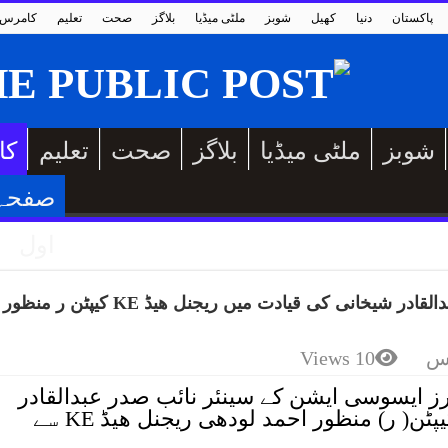
پاکستان
دنیا
کھیل
شوبز
ملٹی میڈیا
بلاگز
صحت
تعلیم
کامرس
شوبز
ملٹی میڈیا
بلاگز
صحت
تعلیم
کا
صفحہ
اول
اورنگی ٹریڈرز ایسوسی ایشن کے وفد کی عبدالقادر شیخانی کی قیادت میں ریجنل ھیڈ KE کیپٹن ر منظور
س
10 Views
رز ایسوسی ایشن کے سینئر نائب صدر عبدالقادر
شیخانی کی سربراہی میں وفد کی کیپٹن( ر) منظور احمد لودھی ریجنل ھیڈ KE سے