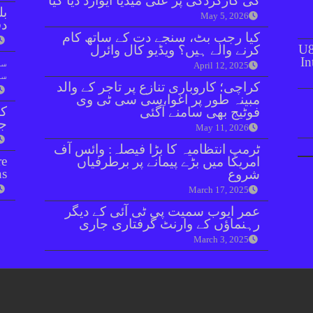
کی کارکردگی پر علی میڈیا ایوارڈ دیا گیا
بل
May 5, 2026
دفعہ 
کیا رجب بٹ، سنجے دت کے ساتھ کام
U8
کرنے والے ہیں؟ ویڈیو کال وائرل
In
سو
April 12, 2025
سن
کراچی؛ کاروباری تنازع پر تاجر کے والد
مبینہ طور پر اغوا،سی سی ٹی وی
کر
فوٹیج بھی سامنے آگئی
جا
May 11, 2026
ٹرمپ انتظامیہ کا بڑا فیصلہ: وائس آف
re
امریکا میں بڑے پیمانے پر برطرفیاں
ns
شروع
March 17, 2025
عمر ایوب سمیت پی ٹی آئی کے دیگر
رہنماؤں کے وارنٹ گرفتاری جاری
March 3, 2025