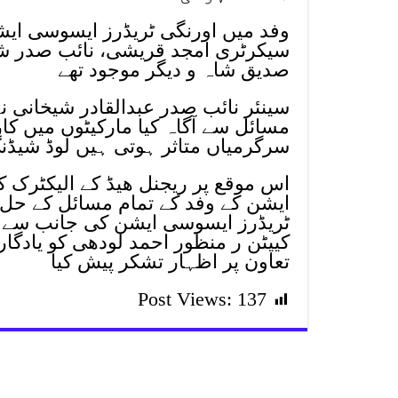
وفد میں اورنگی ٹریڈرز ایسوسی ای
سیکرٹری امجد قریشی، نائب صدر شاہد
صدیق شاہ و دیگر موجود تھے
سینئر نائب صدر عبدالقادر شیخانی نے
مسائل سے آگاہ کیا مارکیٹوں میں کا
سرگرمیاں متاثر ہوتی ہیں لوڈ شیڈن
اس موقع پر ریجنل ھیڈ کے الیکٹرک ک
ایشن کے وفد کے تمام مسائل کے حل کی
ٹریڈرز ایسوسی ایشن کی جانب سے سی
کیپٹن ر منظور احمد لودھی کو یادگار
تعاون پر اظہار تشکر پیش کیا
Post Views:
137