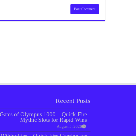
Recent Posts
Gates of Olympus 1000 – Quick‑Fire
Mythic Slots for Rapid Wins
August 5, 2026
Wildpokies – Quick‑Fire Gaming for