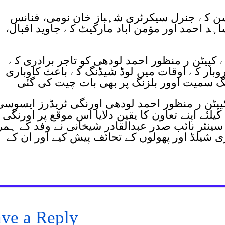
شن کے جنرل سیکرٹری شہباز خان نومی، فنانس
 احمد اور مؤمن آباد مارکیٹ کے جاوید اقبال،
 کپیٹن ر منظور احمد لودھی کو تاجر برادری کے
روبار کے اوقات میں لوڈ شیڈنگ کے باعث کاوباری
گ سمیت اوور بلزنگ پر بھی بات چیت کی گئی
یپٹن ر منظور احمد لودھی اورنگی ٹریڈرز ایسوسی
لئے اپنے تعاون کا یقین دلایا اس موقع پر اورنگی
نئر نائب صدر عبدالقادر شیخانی نے وفد کے ہمر
ی شیلڈ اور پھولوں کے تحائف پیش کیے اور ان کے
ve a Reply