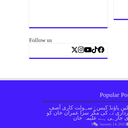
Follow us
Popular Po
ین پاؤنڈ کیس : سہولت کاری آصف
داری نے کی مگر سزا عمران خان کو
 جارہی ہے، علیمہ خان
1
January 14, 2025