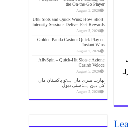
the On‑the‑Go Player
August 5, 2026
U88 Slots and Quick Wins: How Short-
Intensity Sessions Deliver Fast Rewards
August 5, 2026
Golden Panda Casino: Quick Play en
Instant Wins
August 5, 2026
AllySpin – Quick‑Hit Slots e Azione
Casinò Veloce
اہ
August 5, 2026
بھارت میری ماں ہےتو پاکستان ماں
کی بہن ہے: سنی دیول
August 5, 2026
Lea