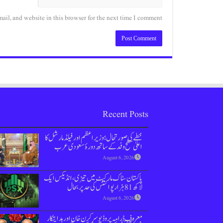
il, and website in this browser for the next time I comment.
Recent Posts
خطے کی صورتحال؛ وزیراعظم اور فیلڈ مارشل کا
اعلیٰ سطح وفد کے ساتھ دورۂ سعودی عرب
August 6, 2026
پاکستان سٹاک مارکیٹ میں تیزی،انڈیکس ایک
لاکھ 81 ہزار پوائنٹس کی حد پر بحال
August 6, 2026
معروف ڈرامہ پروڈیوسر کرن خان اور ہدایتکار