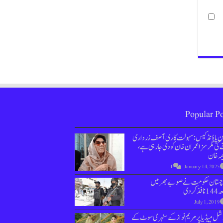
Popular Po
ین پاؤنڈ کیس : سہولت کاری آصف زرداری
کی مگر سزا عمران خان کو دی جارہی ہے،
مہ خان
1
January 14, 2025
وچستان حکومت نے صوبے بھر میں
نافذ کردی
July 1, 2019
ل میڈیا پر مریم نواز کے سنہری سوٹ کے