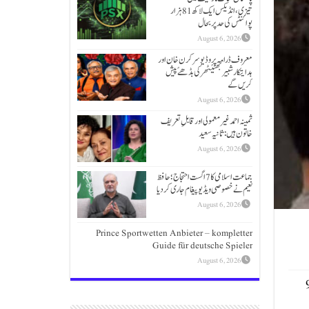
تیزی،انڈیکس ایک لاکھ 81 ہزار
پوائنٹس کی حد پر بحال
August 6, 2026
معروف ڈرامہ پروڈیوسر کرن خان اور
ہدایتکار شبیر بھٹیًٹھرکی بڈھےًپیش
کریں گے
August 6, 2026
ثمینہ احمد غیر معمولی اور قابلِ تعریف
خاتون ہیں: ثانیہ سعید
August 6, 2026
جماعت اسلامی کا 7 اگست احتجاج؛حافظ
نعیم نے خصوصی ویڈیو پیغام جاری کردیا
August 6, 2026
Prince Sportwetten Anbieter – kompletter
Guide für deutsche Spieler
August 6, 2026
 بڑے اضافے سے 155 ہزار 954