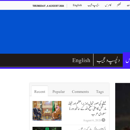
ت
تعلیم
کامرس
دلچسپ و عجیب
English
THURSDAY , 6 AUGUST 2026
س
دلچسپ و عجیب
English
Recent
Popular
Comments
Tags
خطے کی صورتحال؛ وزیراعظم اور فیلڈ
مارشل کا اعلیٰ سطح وفد کے ساتھ دورۂ
سعودی عرب
August 6, 2026
پاکستان سٹاک مارکیٹ میں