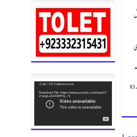
 کر 22 منٹ تک معطل
 کی
کے بعد
Video
Code 150: Unknown error.
بعد ازاں مارکیٹ میں مزید اضافہ ہوا اور مجموعی طور پر 11 ہزار 603 پوائنٹس کی ریکارڈ تیزی ریکارڈ کی گئی جس کے نتیجے میں 100 انڈیکس بڑھ کر ایک لاکھ 58 ہزار 83
Player
Download File: https://www.youtube.com/watch?
v=ysqLu0eS6MY&_=1