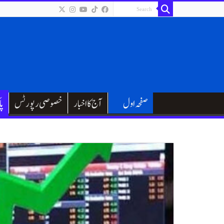
صفحہ اول
آج کا اخبار
خصوصی رپورٹس
پا