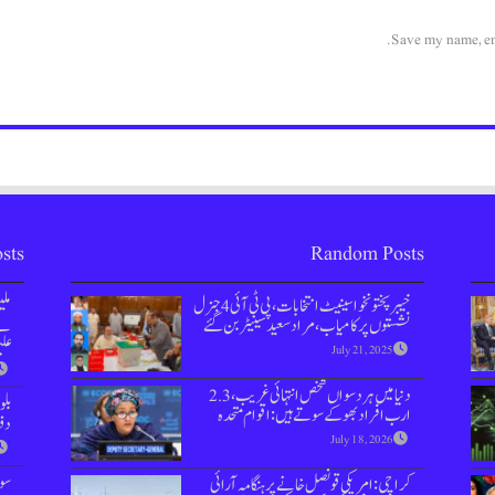
Save my name, ema
sts
Random Posts
خیبر پختونخوا سینیٹ انتخابات، پی ٹی آئی 4 جنرل
مل
نشستوں پر کامیاب، مراد سعید سینیٹر بن گئے
نے 
علی
July 21, 2025
دنیا میں ہر دسواں شخص انتہائی غریب،2.3
بل
ارب افراد بھوکے سوتے ہیں: اقوام متحدہ
دفعہ 144 
July 18, 2026
سوش
کراچی: امریکی قونصل خانے پر ہنگامہ آرائی