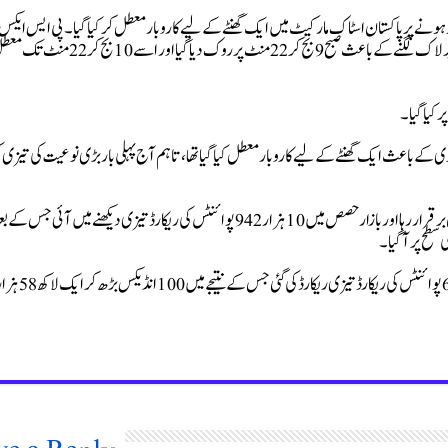
اضافے کے باعث اپ سائیڈ 7 فیصد کی حد عبور ہونے پر پاکستان اسٹاک مارکیٹ میں ایک گھنٹے کے لیے کاروبار معطل کر کیا گیا۔ پی ایس ایکس
انتظامیہ کی جانب سے جاری ہدایات کے مطابق اسٹاک ٹریڈنگ کو اپر لاک لگنے کے باعث صبح 9 بج کر 22 منٹ پر روک دیا گیا اور اسے 10 بج
 تاریخ میں اس سے قبل 2 مرتبہ بدترین مندی کے باعث ایک گھنٹے کے لیے کاروبار معطل کیا گیا تھا، تاہم آج پہلی بار بڑی نوعیت کی تیزی
کاروباری سرگرمیاں بحال ہونے کے بعد مارکیٹ میں تیزی کا رجحان برقرار رہا اور بازار حصص میں 10 ہزار 942 پوائنٹس کی ریکارڈ تیزی دیکھنے میں آئی جس 