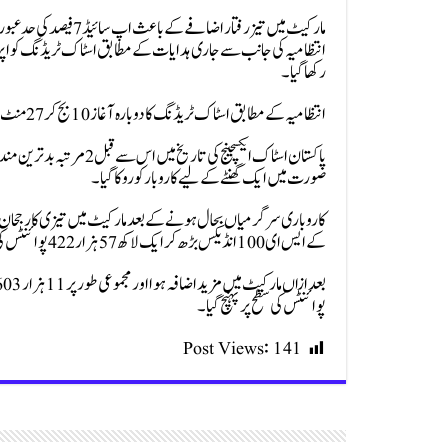
مارکیٹ میں تیز رفتار 
رکھا گیا۔
انتظامیہ کے مطابق اسٹاک ٹریڈنگ کا دوبارہ آغاز 10 بج کر 27 منٹ پر کیا گیا۔
پاکستان اسٹاک ایکسچینج کی
صورت میں ایک گھنٹے کے لیے کاروبار کو روکا گیا۔
کے ایس ای 100 انڈیکس بڑھ کر ایک لاکھ 57 ہزار 422 پوائنٹس کی سطح پر آگیا۔
پوائنٹس کی سطح پر پہنچ گیا۔
Post Views:
141