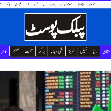
صفحہ اول
آج کا اخبار
خصوصی رپورٹس
پاکستان
دنیا
کھیل
شوبز
ملٹی میڈیا
بلاگز
صح
کستان
دنیا
کھیل
شوبز
ملٹی میڈیا
بلاگز
صحت
تعلیم
کامر