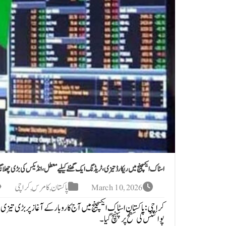
اسٹاک ایکسچینج میں ریکارڈ تیزی، ٹریڈنگ ایک گھنٹے کیلیے معطل، انڈیکس کی بڑی چھلا
March 10, 2026
پاکستان
,
کامرس
,
کراچی
پوائنٹس کی سطح پر پہنچ گیا۔