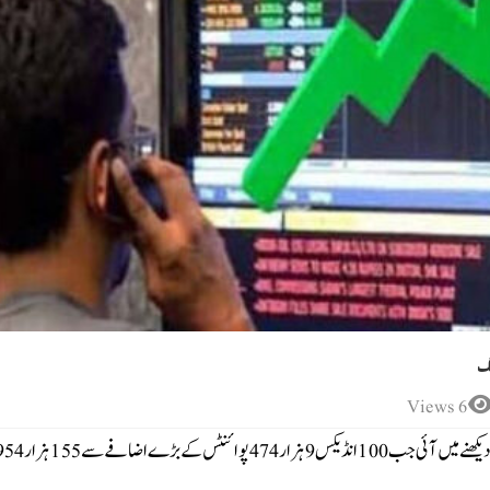
نگ
6 Views
کراچی:پاکستان اسٹاک ایکسچینج میں آج کاروبار کے آغاز پر بڑی تیزی دیکھنے میں آئی جب 100 انڈیکس 9 ہزار 474 پوائنٹس کے