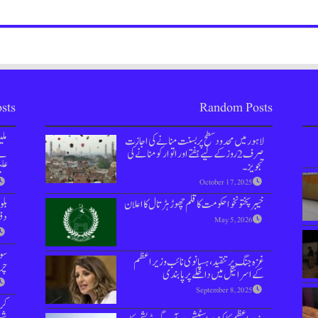
sts
Random Posts
لاہور میں محدود سطح پر بسنت منانے کی اجازت
مل
صرف 2 روز کےلیے ہفتے اور اتوار کو منانے کی
نے 
تجویز۔
علی
October 17, 2025
خیبر پختونخوا حکومت کا قلم چھوڑ ہڑتال کا اعلان
بل
دفعہ 144 
May 5, 2026
سوش
غزہ جنگ پر تنقید، ہسپانوی نائب وزیراعظم
چر
کےاسرائیل میں داخلے پر پابندی
September 8, 2025
کر
شہر