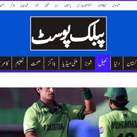
صفحہ اول
آج کا اخبار
خصوصی رپورٹس
پاکستان
دنیا
کھیل
شوبز
ملٹی میڈیا
بلاگز
صحت
کستان
دنیا
کھیل
شوبز
ملٹی میڈیا
بلاگز
صحت
تعلیم
کامر