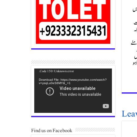
یں
رت
بکہ
امنے
ہ
ں
ہو
Video
Code 150: Unknown error.
Player
Download File: https://www.youtube.com/watch?
v=ysqLu0eS6MY&_=1
Lea
Find us on Facebook