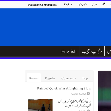
تعلیم
کامرس
دلچسپ و عجیب
English
WEDNESDAY , 5 AUGUST 2026
س
دلچسپ و عجیب
English
Recent
Popular
Comments
Tags
Rainbet: Quick Wins & Lightning Slots
August 5, 2026
پی ٹی آئی کا ممکنہ احتجاج، کراچی پریس
کلب کے اطراف سڑکیں بند