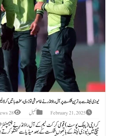
نیوزی لینڈ سے بدترین شکست پر آل راؤنڈر نے خاموشی توڑ دی، سخت باتیں کر ڈال
February 21, 2025
کھیل
28 Views
کراچی (پبلک پوسٹ )قومی کرکٹ ٹیم کے آل راؤنڈر نے چیمپئنز ٹراف
میچ میں نیوزی لینڈ کے ہاتھوں شکست کے بعد میڈیا سے گفتگو کرتے 