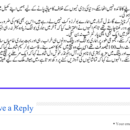
ے کا فائدہ نہیں اٹھاسکے، دنیا کی بڑی ٹیموں کے خلاف کامیابی پانے کے لیے ہمیں اپنے کھیل م
ا ہوگی۔
 ختم کرنا پڑے گا، مڈل آرڈر میں ہمارے بولرز وکٹ نہیں لے رہے ہیں، اس پر بھی کام کی ضرو
 نے کہا کہ نیوزی لینڈ کو ہم 270 سے 280 رنز تک محدود رکھنا چاہتے تھے تاہم انہوں نے اعتراف کیا کہ آخر میں ہماری بولنگ زیادہ بہتر نہ رہی ج
اننگز میں ایک بھی اچھی پارٹنر شپ نہ بن سکی۔
 نہیں کرسکے، مجموعی طور پر ہماری بولنگ اور بیٹنگ دونوں ہی خراب رہی اور بہت ساری خامیاں س
آئیں جن کو دور کرنے کی کوشش کررہے ہیں۔ انہوں نے کہا کہ حارث روف 100 فیصد فٹ تھے اسی لیے وہ میچ میں ٹیم کا حصہ بنے۔ فاسٹ بولر نسیم شاہ نے کہا ک
اور بیٹنگ میں مزید بہتری لانا ہوگی، آل رائونڈر خوش دل شاہ نے کہا کہ ایک مرحلے پر میچ می
سکے۔انہوں نے کہا کہ تماشائیوں کی آوازیں کسنے پر دکھ ہوتا ہے، میں ہمیشہ ملک کے لیے کھیلتا 
ve a Reply
*
Your ema