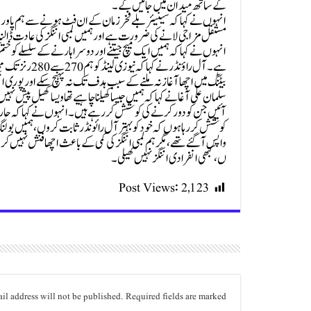
کے ساتھ میدان میں جائیں گے۔
انہوں نے کہا کہ سینیئر بلے فخر زمان کے ان فٹ ہونے سے ہم پاور پل
مستقل مزاجی لانے کی ضرورت ہے اور ہمیں لمبی اننگز کی عادت ڈالن
انہوں نے کہا کہ ہمیں ایک میچ جیتنے اور دوسرا ہارنے کے سلسلے کو
ہے۔آل راؤنڈر
بیٹنگ میں اچھا آغاز نہ ملنے کے سبب ہدف تک نہ پہنچ سکے اور پوری 
سلمان علی آغا نے کہا کہ ہمیں جیسا کھیلنا چاہیے تھا ویسا کھیل پیش
کوشش کررہا ہوں کہ خود کو بہتر آل رائونڈر ثابت کروں، ہمیں بولنگ 
واپس آگئے تھے، مگر ہم لمبی اننگز کی کمی کے باعث اچھا فنش نہیں کر
ں،کبھی انفرادی اننگز نہیں کھیلی۔
Post Views:
2,123
il address will not be published.
Required fields are marked