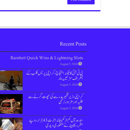
Recent Posts
Rainbet: Quick Wins & Lightning Slots
August 5, 2026
پی ٹی آئی کا ممکنہ احتجاج، کراچی پریس کلب کے
اطراف سڑکیں بند
August 5, 2026
کراچی، زیرتعمیر مدرسے کی چھت گرنے سے
طلبہ اور مزدور زخمی
August 5, 2026
سندھ میں کم از کم ماہانہ اجرت 43 ہزار روپے
مقرر،کابینہ نے منظوری دیدی