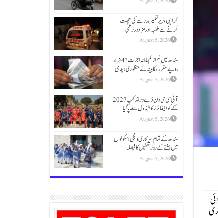
August 5, 2026
کراچی، زیرتعمیر مدرسے کی چھت
گرنے سے طلبہ اور مزدور زخمی
August 5, 2026
سندھ میں کم از کم ماہانہ اجرت 43 ہزار
روپے مقرر،کابینہ نے منظوری دیدی
August 5, 2026
آئی سی سی ون ڈے ورلڈکپ 2027
کے کوالیفائرز کا شیڈول طے پاگیا
August 5, 2026
سندھ کے تمام سرکاری و نجی اسکولوں
میں ہفتے کے روز تعطیل کا فیصلہ
August 5, 2026
ائی
ندی