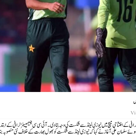
یں
ی کے افتتاحی میچ میں نیوزی لینڈ سے شکست کی وجہ بتادی۔آئی سی سی چیمپینز ٹرافی کے ابتد
ہوئے سلمان علی آغاز نے کہا کہ نیوزی لینڈ سے شکست کو بھول بھارت کے خلاف نئی منصوبہ ب