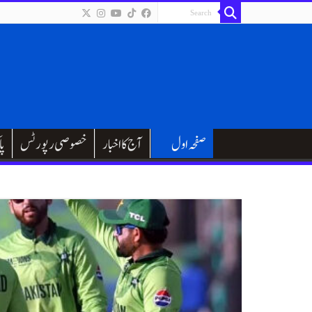
صفحہ اول
آج کا اخبار
خصوصی رپورٹس
پا