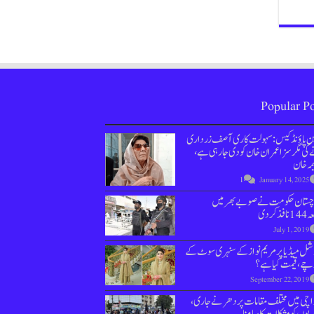
Popular Po
ین پاؤنڈ کیس : سہولت کاری آصف زرداری
کی مگر سزا عمران خان کو دی جارہی ہے،
مہ خان
1
January 14, 2025
وچستان حکومت نے صوبے بھر میں
نافذ کردی
July 1, 2019
ل میڈیا پر مریم نواز کے سنہری سوٹ کے
چے، قیمت کیا ہے؟
September 22, 2019
اچی میں مختلف مقامات پر دھرنے جاری،
یوں کو مشکلات کا سامنا