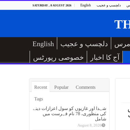
س
دلچسپ و عجیب
English
SATURDAY , 8 AUGUST 2026
مرس
دلچسپ و عجیب
English
آج کا اخبار
خصوصی رپورٹس
Recent
Popular
Comments
Tags
شہدا اور غازیوں کو سول اعزازات دینے
کی منظوری، 78 نام فہرست میں
شامل
August 8, 2026