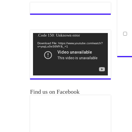
Video
Code 150: Unknown error.
Player
Download File: https://www.youtube.com/watch?
v=ysqLu0eS6MY&_=1
Find us on Facebook