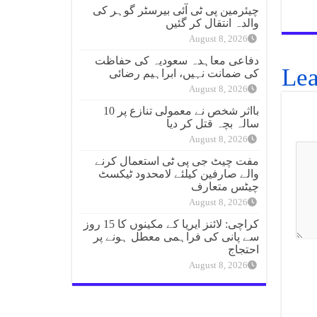
چیئرمین پی ٹی آئی بیرسٹر گوہر کی
والدہ انتقال کر گئیں
August 8, 2026
دفاعی معاہدہ سعودیہ کی حفاظت
Lea
کی ضمانت نہیں، ابراہیم رضائی
August 8, 2026
بااثر شخص نے معمولی تنازع پر 10
سالہ بچہ قتل کر دیا
August 8, 2026
مفت چیٹ جی پی ٹی استعمال کرنے
والے صارفین کیلئے لامحدود ٹیکسٹ
چیٹس متعارف
August 8, 2026
کراچی: لائنز ایریا کے مکینوں کا 15 روز
سے پانی کی فراہمی معطل ہونے پر
احتجاج
August 8, 2026