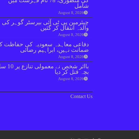
کی منظوری، 78 نام فہرست میں
شامل
August 8, 2026
چیئرمین پی ٹی آئی بیرسٹر گوہر کی
والدہ انتقال کر گئیں
August 8, 2026
دفاعی معاہدہ سعودیہ کی حفاظت ک
ضمانت نہیں، ابراہیم رضائی
August 8, 2026
بااثر شخص نے معمولی ت
بچہ قتل کر دیا
August 8, 2026
Contact Us