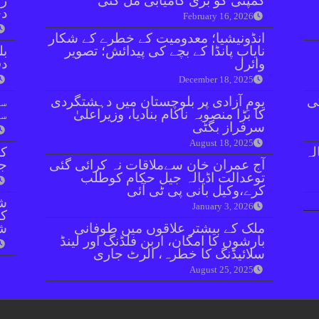
کمپنی کو بڑی کامیابی مل گئی
زر
دی
February 16, 2026
انڈونیشیا؛ معدومیت کے خطرے کے شکار
نایاب پانڈا کے بچے کی پیدائش؛ تصویر
بل
وائرل
دفعہ 
December 18, 2025
ی
یومِ آزادی پر بلوچستان میں دہشتگردی
سو
کا بڑا منصوبہ ناکام بنادیا، وزیراعلیٰ
سن
سرفراز بگٹی
August 18, 2025
نازع پر 10 سالہ
کر
آج عمران خان سےملاقات نہ کرائی گئی
جا
توعدالت اڈیالہ جیل حکام کوطلب
کرے،وکیل بانی پی ٹی آئی
شہ
January 3, 2026
ملک کے بیشتر علاقوں میں طوفانی
ش
بارشوں کا امکان، اربن فلڈنگ اور لینڈ
سلائیڈنگ کا خطرہ، الرٹ جاری
August 25, 2025