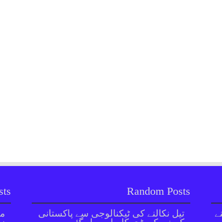
sts
Random Posts
ے
تیل نکالنے کی ٹیکنالوجی سے پاکستانی
مل