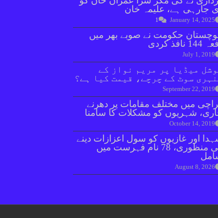
داری نے کی مگر سزا عمران خان کو
 جارہی ہے، علیمہ خان
1
January 14, 2025
وچستان حکومت نے صوبے بھر میں
144 نافذ کردی
July 1, 2019
شل میڈیا پر مریم نواز کے
ہری سوٹ کے چرچے، قیمت کیا ہے؟
September 22, 2019
اچی میں مختلف مقامات پر دھرنے
ری، شہریوں کو مشکلات کا سامنا
October 14, 2019
دا اور غازیوں کو سول اعزازات دینے
کی منظوری، 78 نام فہرست میں
امل
August 8, 2026