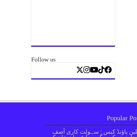
Follow us
Popular Po
ین پاؤنڈ کیس : سہولت کاری آصف