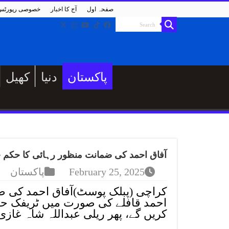
صفحہ اول
آج کا اخبار
خصوصی رپورٹس
پاکستان
دنیا
کھیل
آفاق احمد کی ضمانت منظور رہائی کا حکم ج
February 25, 2025
پاکستان
کراچی (پبلک پوسٹ)آفاق احمد کی ض
احمد قافلے کی صورت میں ٹریفک حاد
کریں گے، پھر ریلی عبداللہ شاہ غازی