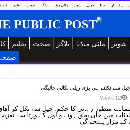
پاکستان
دنیا
کھیل
شوبز
ملٹی میڈیا
بلاگز
صحت
تعلیم
کامر
شوبز
ملٹی میڈیا
بلاگز
صحت
تعلیم
کا
صفحہ
اول
یل سے نکلتے ہی بڑی ریلی نکالی جائیگی
12 Views
مانت منظور رہائی کا حکم، جیل سے نکل کر آفاق
ثات میں جاں بحق ہونے والوں کے ورثا سے تعزیت
 کے مزار پہنچے گی