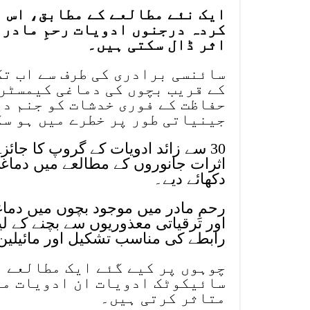
ایک نئے مطالعے کے مطابق، اس ب
کردہ درجنوں ادویات رحمِ مادر 
اثر ڈال سکتی ہیں۔
سائنسی برادری کی طرف سے اب تک
کے قریب بچوں کی دماغی کیمسٹری
حفاظت کے فوری خدشات کو جنم دی
جینیاتی طور پر خطرے میں ہو سک
30 سے زائد ادویات کے گروپ کا جا
اثرات جانوروں کے مطالعے میں دماغ
دکھائے دیے۔
رحمِ مادر میں موجود بچوں میں دما
اور ترقیاتی معذوریوں سے بچنے کے ل
رابطے کی مناسب تشکیل اور مائیلین 
چوہوں پر کیے گئے ایک مطالعے 
سائیکوٹک ادویات ان ادویات می
متاثر کرتی ہیں۔