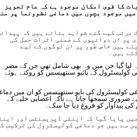
ات کا قوی امکان موجود ہے کہ عام تجویز
میں موجود بچوں میں دماغی نشوونما پر من
 مرتب کیے گئے شواہد بتاتے ہیں کہ پیدائ
 پر ان دوائیوں کے ضمنی اثرات حمل کی
تے ہیں خاص طور پر ان لوگوں کے لیے
تے ہیں۔
ئزہ لیا گیا جن میں وہ بھی شامل تھی جن کے مضر
ی کولیسٹرول کے بائیو سنتھیسس کو روکتے ہوئے
غی کولیسٹرول کی بایو سنتھیسس کو ان میں دماغ
یے ضروری سمجھا جاتا ہے تاکہ اعصابی خلیے کے
کی پیداوار کو فروغ دیا جا سکے۔
میں پایا گیا کہ اینٹی ڈپریسنٹس اور اینٹ
ں سے ہیں جو دماغی کولیسٹرول کی ترکیب ک