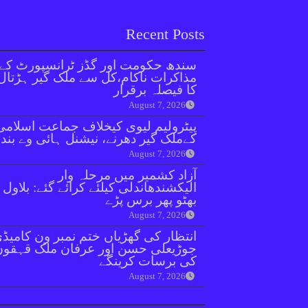
Recent Posts
سندھ حکومت اور گڈز ٹرانسپورٹ کے
مذاکرات ناکام،کل سے ملک گیر ہڑتال
کا فیصلہ برقرار
August 7, 2026
پیٹرولیم لیوی کیخلاف جماعت اسلامی
کےملک گیر دھرنے، نیشنل ہائی وے بند
August 7, 2026
آزاد کشمیر میں مرحلہ وار
الیکشندھاندلی کیلئے کرائے گئے: بلاول
بھٹو پھر برس پڑے
August 7, 2026
انتظار کی گھڑیاں ختم نمبر ون کامیڈ
جوڑیعلی حسن اور عرفان ملک قہقوں
کی برسات کرینگے
August 7, 2026