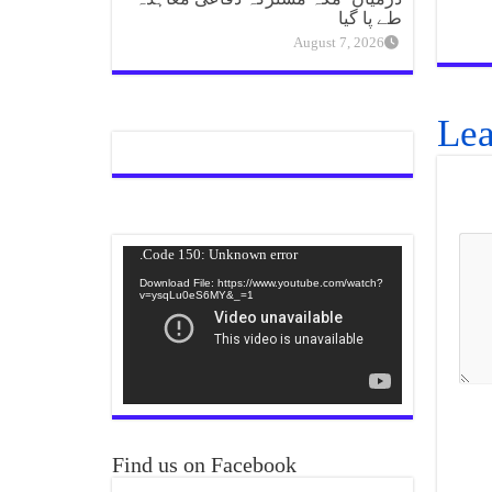
طے پا گیا
August 7, 2026
Lea
Video
Code 150: Unknown error.
Player
Download File: https://www.youtube.com/watch?
v=ysqLu0eS6MY&_=1
Find us on Facebook