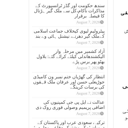
سندھ حکومت اور گڈز ٹرانسپورٹ کے
مذاکرات ناکام،کل سے ملک گیر ہڑتال
فی
کا فیصلہ برقرار
August 7, 2026
ش
پیٹرولیم لیوی کیخلاف جماعت اسلامی
کےملک گیر دھرنے، نیشنل ہائی وے بند
August 7, 2026
آزاد کشمیر میں مرحلہ وار
الیکشندھاندلی کیلئے کرائے گئے: بلاول
بھٹو پھر برس پڑے
August 7, 2026
انتظار کی گھڑیاں ختم نمبر ون کامیڈی
جوڑیعلی حسن اور عرفان ملک قہقوں
ی
کی برسات کرینگے
August 7, 2026
عدالت نے ایل پی جی کمپنیوں کی
اضافی پریمیم وصولی فوری روک دی
ی
August 7, 2026
و
ترکیہ، سعودی عرب اور پاکستان کے
درمیان ’مکہ مشترکہ دفاعی معاہدہ‘