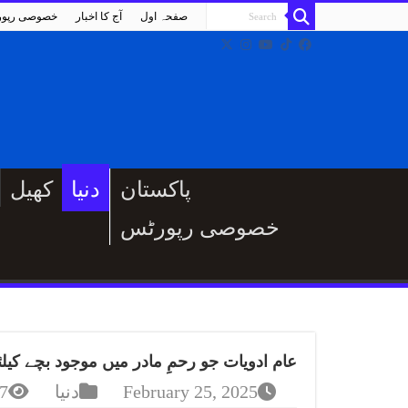
صفحہ اول
آج کا اخبار
خصوصی رپو
پاکستان
دنیا
کھیل
خصوصی رپورٹس
عام ادویات جو رحمِ مادر میں موجود بچے کیل
February 25, 2025
دنیا
7 Views