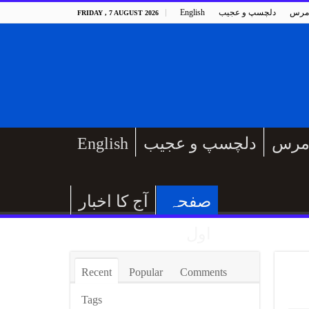
مرس
دلچسپ و عجیب
English
FRIDAY , 7 AUGUST 2026
مرس
دلچسپ و عجیب
English
صفحہ
آج کا اخبار
اول
Recent
Popular
Comments
Tags