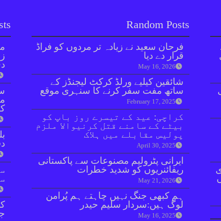
sts
Random Posts
فرحان سعید نے زیادہ تر مردوں کو فراڈ
مل
قرار دے دیا
زر
دی
May 16, 2026
شائقین کیلیے ورلڈ کرکٹ لیجنڈز کے
ساتھ مفت سفر کرنے کا سنہری موقع
سن
مذ
February 17, 2025
کا
کراچی: عید کے تیسرے روز باپ کو
بیٹے کے سامنے قتل کرنیوالا ملزم
پولیس مقابلے میں ہلاک
بل
دفعہ 
April 30, 2025
ایرانی پٹرولیم مصنوعات سے پاکستانی
ی
ریفائنریوں کو شدید خطرات
سو
سن
May 21, 2026
ہم کبھی جنگ نہیں چاہتے ہم پُرامن
لوگ ہیں:سردار سلیم حیدر
کر
جا
May 16, 2025