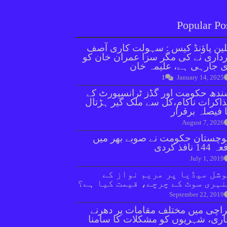
Popular Po
ین پاؤنڈ کیس : سہولت کاری آصف
داری نے کی مگر سزا عمران خان کو
 جارہی ہے، علیمہ خان
1
January 14, 2025
دھ حکومت اور گڈز ٹرانسپورٹ کے
اکرات ناکام،کل سے ملک گیر ہڑتال
 فیصلہ برقرار
August 7, 2026
وچستان حکومت نے صوبے بھر میں
144 نافذ کردی
July 1, 2019
شل میڈیا پر مریم نواز کے
ہری سوٹ کے چرچے، قیمت کیا ہے؟
September 22, 2019
اچی میں مختلف مقامات پر دھرنے
ری، شہریوں کو مشکلات کا سامنا