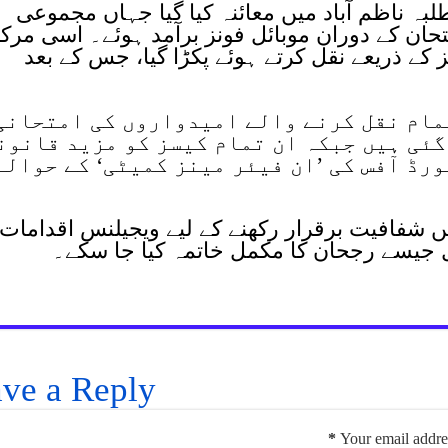
لبہ ناظم آباد میں معائنہ کیا گیا جہاں مجموعی
ے امتحان کے دوران موبائل فونز برآمد ہوئے۔ اسی مرک
ئل فونز کے ذریعے نقل کرتے ہوئے پکڑا گیا، جس کے بعد
مام نقل کرنے والے امیدواروں کی امتحانی
گئی ہیں جبکہ ان تمام کیسز کو مزید قانون
رڈ آفس کی ’ان فیئر مینز کمیٹی‘ کے حوالے
یں شفافیت برقرار رکھنے کے لیے ویجیلنس اقدامات
 جیسے رجحان کا مکمل خاتمہ کیا جا سکے۔
ve a Reply
*
Your email addres