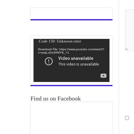
Video
Code 150: Unknown error.
Player
Download File: https://www.youtube.com/watch?
v=ysqLu0eS6MY&_=1
Find us on Facebook