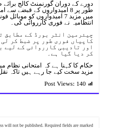
دورے کے دوران گورنمنٹ کالج برائے ط
طور پر 8 امیدواروں کے قبضے س
میں مزید 7 امیدواروں کو موبا
انتظامیہ نے فوری کارروائی کی۔
چیئرمین انٹر بورڈ کے مطابق ت
کاپیاں فوری طور پر ضبط کر لی 
اور تادیبی کارروائی کے لیے بو
کر دیا گیا ہے۔
حکام کا کہنا ہے کہ امتحانی نظام م
مزید سخت کیے جا رہے ہیں تاکہ نقل
Post Views:
140
s will not be published.
Required fields are marked