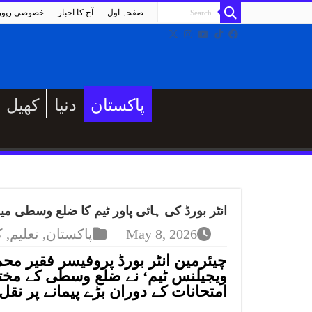
صفحہ اول
آج کا اخبار
خصوصی رپو
پاکستان
دنیا
کھیل
انٹر بورڈ کی ہائی پاور ٹیم کا ضلع وسطی م
May 8, 2026
پاکستان
,
تعلیم
,
ک
چیئرمین انٹر بورڈ پروفیسر فقیر محم
ویجیلنس ٹیم‘ نے ضلع وسطی کے مختل
امتحانات کے دوران بڑے پیمانے پر نقل