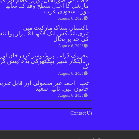
خطے کی صورتحال؛ وزیراعظم اور فیل
مارشل کا اعلیٰ سطح وفد کے ساتھ
دورۂ سعودی عرب
August 6, 2026
پاکستان سٹاک مارکیٹ میں
تیزی،انڈیکس ایک لاکھ 81 ہزار پو
کی حد پر بحال
August 6, 2026
معروف ڈرامہ پروڈیوسر کرن خان اور
ہدایتکار شبیر بھٹیًٹھرکی بڈھےًپیش کر
گے
August 6, 2026
ثمینہ احمد غیر معمولی اور قابلِ تعری
خاتون ہیں: ثانیہ سعید
August 6, 2026
Contact Us