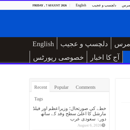
مرس
دلچسپ و عجیب
English
FRIDAY , 7 AUGUST 2026
مرس
دلچسپ و عجیب
English
آج کا اخبار
خصوصی رپورٹس
Recent
Popular
Comments
Tags
خطے کی صورتحال؛ وزیراعظم اور فیلڈ
مارشل کا اعلیٰ سطح وفد کے ساتھ
دورۂ سعودی عرب
August 6, 2026