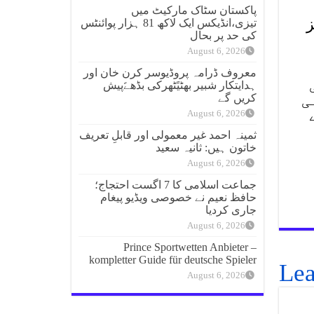
پاکستان سٹاک مارکیٹ میں
ز
تیزی،انڈیکس ایک لاکھ 81 ہزار پوائنٹس
کی حد پر بحال
August 6, 2026
معروف ڈرامہ پروڈیوسر کرن خان اور
ہدایتکار شبیر بھٹیًٹھرکی بڈھےًپیش
ی
کریں گے
August 6, 2026
ثمینہ احمد غیر معمولی اور قابلِ تعریف
خاتون ہیں: ثانیہ سعید
August 6, 2026
جماعت اسلامی کا 7 اگست احتجاج؛
حافظ نعیم نے خصوصی ویڈیو پیغام
جاری کردیا
August 6, 2026
Prince Sportwetten Anbieter –
kompletter Guide für deutsche Spieler
Lea
August 6, 2026