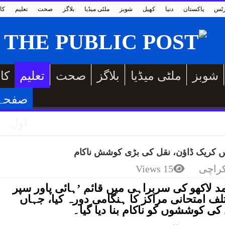
رٹس
پاکستان
دنیا
کھیل
شوبز
ملٹی میڈیا
بلاگز
صحت
تعلیم
کا
شوبز
ملٹی میڈیا
بلاگز
صحت
تعلیم
کا
صفحہ
اول
یں کریک ڈاؤن، نقل کی بڑی کوشش ناکام
راچی
15 Views
د لاکھو کی سربراہی میں قائم ’ہائی پاور سپر
ف امتحانی مراکز کا ہنگامی دورہ کیا، جہاں
 کی کوششوں کو ناکام بنا دیا گیا۔