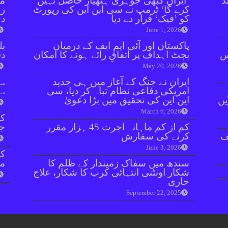
ڈ
’ایران کبھی جوہری ہتھیار حاصل نہیں
مل
کرے گا‘ ٹرمپ نے سی این این کی رپورٹ
زر
کو ’فیک‘ قرار دے دیا
دی
June 1, 2026
پاکستان اور آئی ایم ایف کے درمیان
بل
ائنٹس
بجٹ اہداف پر اتفاقِ رائے ہونے کا امکان
دفعہ 
May 20, 2026
ایران نے جنگ کے آغاز میں ہی جدید
سو
امریکی دفاعی نظام تباہ کر دیا، سی
سن
یں
این این کی تحقیق میں بڑا دعویٰ
March 6, 2026
کر
کم از کم ماہانہ اجرت 45 ہزار مقرر
جا
ف
کرنے کی سفارش
June 3, 2026
سندھ میں سفاک زمیندار کے ظلم کا
مق
شکار اونٹنی انتہائی کرب کا شکار، علاج
جاری
September 22, 2025