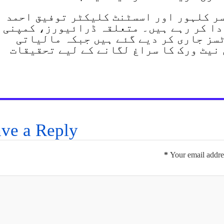
سر کلہور اور اسسٹنٹ کلیکٹر توفیق احمد
دا کر رہے ہیں۔ متعلقہ ڈرائیورز، کمپنی
سز جاری کر دیے گئے ہیں جبکہ مالیاتی
نیٹ ورک کا سراغ لگانے کے لیے تحقیقات
ve a Reply
*
Your email addres