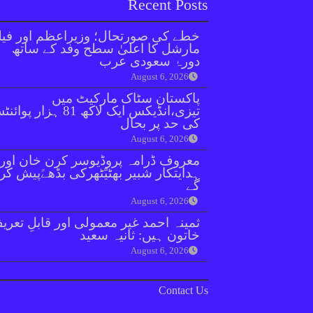
Recent Posts
خطے کی صورتحال؛ وزیراعظم اور فیل
مارشل کا اعلیٰ سطح وفد کے ساتھ
دورۂ سعودی عرب
August 6, 2026
پاکستان سٹاک مارکیٹ میں
تیزی،انڈیکس ایک لاکھ 81 ہزار پو
کی حد پر بحال
August 6, 2026
معروف ڈرامہ پروڈیوسر کرن خان اور
ہدایتکار شبیر بھٹیًٹھرکی بڈھےًپیش کر
گے
August 6, 2026
ثمینہ احمد غیر معمولی اور قابلِ تعری
خاتون ہیں: ثانیہ سعید
August 6, 2026
Contact Us