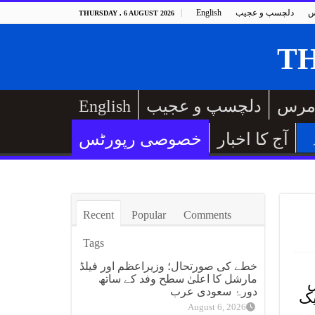
س
دلچسپ و عجیب
English
THURSDAY , 6 AUGUST 2026
مرس
دلچسپ و عجیب
English
آج کا اخبار
خصوصی رپورٹس
Recent
Popular
Comments
Tags
خطے کی صورتحال؛ وزیراعظم اور فیلڈ
مارشل کا اعلیٰ سطح وفد کے ساتھ
س
دورۂ سعودی عرب
یک
August 6, 2026