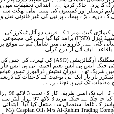
ک کا پردہ چاک کردیا ہے۔ ابتدائی تحقیقات میں ی
لیم ٹرمینلز اور کمپنیوں کی مبینہ ملی بھگت سے
ے ذریعے بڑے پیمانے پر تیل کی غیر قانونی نقل و
کسٹمز انفورسمنٹ کراچی کے مطابق کیماڑی گیٹ نمبر 1 کے قریب دو آئل ٹینکرز کی
تلاشی کے دوران 96 ہزار لیٹر ہائی اسپیڈ ڈیزل (HSD) برآمد کیا گیا جس کی مجموعی
لاکھ 60 ہزار روپے بتائی گئی ہے۔ کارروائی میں شامل ٹیم نے موقع پر
اقاعدہ ایف آئی آر درج کرلی۔
ذرائع کے مطابق یہ کارروائی اینٹی اسمگلنگ آرگنائزیشن (ASO) کی ٹیم نے کی جس کی
 کی جبکہ ایس پی ایس نعیم احمد، آئی پی ایس فار
میں شریک تھے۔ دورانِ تفتیش ڈرائیورز تسور عبا
 ٹینکرز بار بار ایک ہی نوعیت کے کاغذات کے ذریعے
ج مقامات تک تیل پہنچاتے رہے۔
تحقیقات میں یہ بھی انکشاف ہوا ہے کہ اب تک اسی طریقہ کار ک
لیٹر سے زائد ہائی اسپیڈ ڈیزل منتقل کیا جا چکا ہے جبکہ مزید 3 لاکھ 97 ہزار لیٹر سے
اسز کے غلط استعمال سے منتقل کیا گیا۔ ابتدائی
M/s Caspian Oil، M/s Al-Rahim Trading Company، M/s Al-