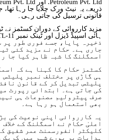
ذریعے یہ نیٹ ورک چلایا جا رہا تھا، ج
قانونی ترسیل کی جاتی رہی۔
ذخیرہ پایا، جسے فوری طور پر س
جاری ہے۔ حکام نے مزید کئی ٹین
اسمگلنگ کا شبہ ظاہر کیا جا رہ
کسٹمز حکام کا کہنا ہے کہ اسمگ
ہی گاڑی پر مختلف نمبر پلیٹس ا
پلیٹس تبدیل کر کے قانون نافذ 
کی جاتی ہے۔ ابتدائی رپورٹ میں
صرف پیٹرولیم مصنوعات ہی نہیں
بھی استعمال ہو رہا ہے۔
یہ کارروائی اپنی نوعیت کی بڑی
اعلیٰ حکام نے اسمگلنگ کے خلاف 
کلیکٹر انفورسمنٹ عمر شفیق کر
ہدایات پر پورے شہر میں کریک ڈ