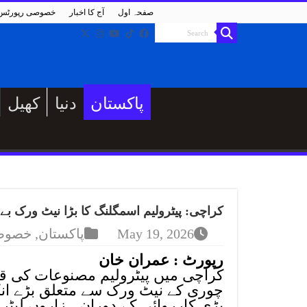
صفحہ اول
آج کا اخبار
خصوصی رپورٹس
پاکستان
دنیا
کھیل
کراچی: پیٹرولیم اسمگلنگ کا بڑا نیٹ ورک بے نقاب، 4 کمپنیوں نے لاکھوں لیٹر ہائی اسپیڈ تیل 
May 19, 2026
پاکستان
,
خصوص
رپورٹ : عمران خان
کراچی میں پیٹرولیم مصنوعات کی قی
چوری کے نیٹ ورک سے متعلق بڑے انک
بڑی کارروائی کے دوران ہزاروں لیٹ