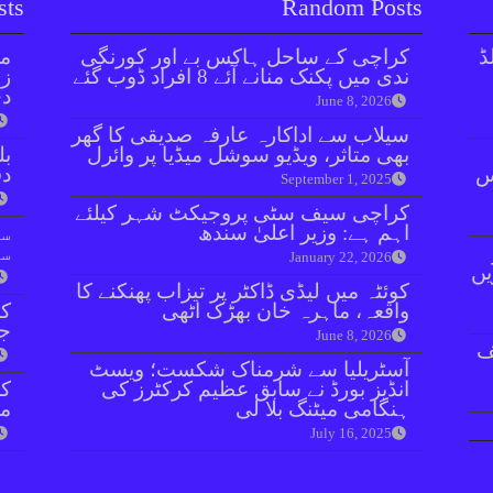
sts
Random Posts
ڈ
کراچی کے ساحل ہاکس بے اور کورنگی
مل
ندی میں پکنک منانے آئے 8 افراد ڈوب گئے
زر
دی
June 8, 2026
سیلاب سے اداکارہ عارفہ صدیقی کا گھر
بھی متاثر، ویڈیو سوشل میڈیا پر وائرل
بل
ائنٹس
دفعہ 
September 1, 2025
کراچی سیف سٹی پروجیکٹ شہر کیلئے
اہم ہے: وزیر اعلیٰ سندھ
سو
سن
January 22, 2026
یں
کوئٹہ میں لیڈی ڈاکٹر پر تیزاب پھنکنے کا
واقعہ، ماہرہ خان بھڑک اٹھی
کر
جا
June 8, 2026
ف
آسٹریلیا سے شرمناک شکست؛ ویسٹ
انڈیز بورڈ نے سابق عظیم کرکٹرز کی
ہنگامی میٹنگ بلا لی
مق
July 16, 2025