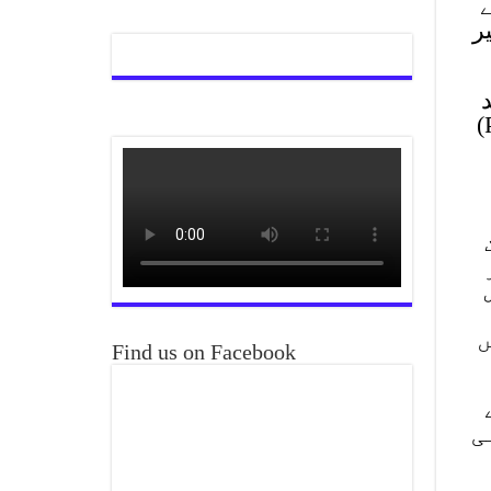
کے
ر
زائد
ہائی اسپیڈ ڈیزل اور ٹینک نمبر ATL-11 میں 12 لاکھ 53 ہزار لیٹر سے زائد پیٹرول (PMG)
ں
Find us on Facebook
ی