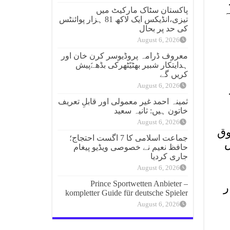
ہ
پاکستان سٹاک مارکیٹ میں
تیزی،انڈیکس ایک لاکھ 81 ہزار پوائنٹس
کی حد پر بحال
August 6, 2026
معروف ڈرامہ پروڈیوسر کرن خان اور
ہدایتکار شبیر بھٹیًٹھرکی بڈھےًپیش
کریں گے
August 6, 2026
ثمینہ احمد غیر معمولی اور قابلِ تعریف
خاتون ہیں: ثانیہ سعید
August 6, 2026
وق
جماعت اسلامی کا 7 اگست احتجاج؛
س
حافظ نعیم نے خصوصی ویڈیو پیغام
جاری کردیا
August 6, 2026
Prince Sportwetten Anbieter –
ے تحت 3 لاکھ 98 ہزار
kompletter Guide für deutsche Spieler
August 6, 2026