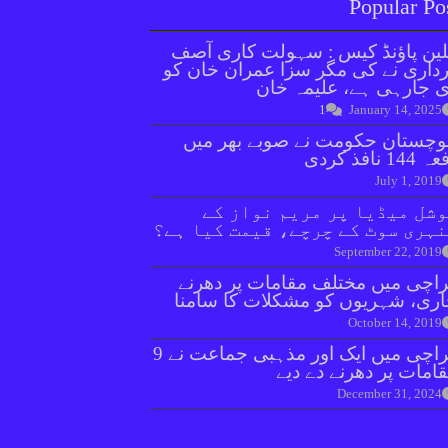
Popular Po
ین پاؤنڈ کیس : سہولت کاری آصف
داری نے کی مگر سزا عمران خان کو
 جارہی ہے، علیمہ خان
1
January 14, 2025
وچستان حکومت نے صوبے بھر میں
144 نافذ کردی
July 1, 2019
شل میڈیا پر مریم نواز کے
ہری سوٹ کے چرچے، قیمت کیا ہے؟
September 22, 2019
اچی میں مختلف مقامات پر دھرنے
ری، شہریوں کو مشکلات کا سامنا
October 14, 2019
کراچی میں ایک اور مذہبی جماعت نے 9
امات پر دھرنے دے دیے
December 31, 2024