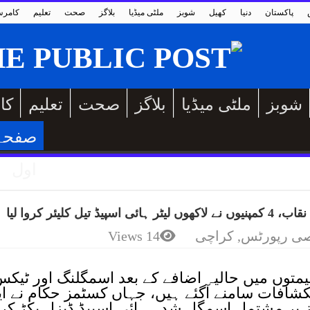
پاکستان
دنیا
کھیل
شوبز
ملٹی میڈیا
بلاگز
صحت
تعلیم
کامر
شوبز
ملٹی میڈیا
بلاگز
صحت
تعلیم
کا
صفحہ
اول
کلیئر کروا لیا
ی رپورٹس
,
کراچی
14 Views
متوں میں حالیہ اضافے کے بعد اسمگلنگ اور ٹیک
شافات سامنے آگئے ہیں، جہاں کسٹمز حکام نے ا
رز پر مشتمل اسمگل شدہ ہائی اسپیڈ ڈیزل پکڑ کر