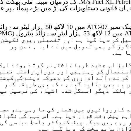
Petroleum Pvt. Ltd. اور M/s Fuel XL Petroleum Pvt. Ltd. کے درمیان مبینہ ملی بھگت 
ہاں قانونی دستاویزات کی آڑ میں بڑے پیمانے پر غی
مزید کارروائی کے دوران کسٹمز نے ٹینک نمبر ATC-07 میں 10 لاکھ 50 ہزار لیٹر سے 
یل کر دیا گیا ہے اور تفصیلی ویری فکیشن
کرز کو بھی تحویل میں لے لیا ہے جن پر
ا ہے۔
لرز اب جدید طریقے اختیار کرتے ہوئے ایک
ستعمال کر رہے ہیں اور دورانِ راستہ نمبر
کرنے والے اداروں کو دھوکہ دینے کی کوشش
 یہ بھی بتایا گیا ہے کہ یہی طریقہ کار
 بلکہ دیگر اسمگل شدہ اشیاء کی ترسیل می
 کارروائیوں میں شمار کی جا رہی ہے، جسے
اہم پیش رفت قرار دیا ہے۔ اس مہم کی نگران
 رہے ہیں جبکہ چیف کلیکٹر باسط عباسی کی
اؤن مزید سخت کر دیا گیا ہے۔