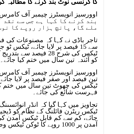
کا کرنسی نوٹ بند کرنے کا مطالبہ کر
بند کرنے کا کہا ہے جس سے نقد 
ملے گا، پانچ ہزار روپے کا نوٹ
تاجر باڈی نے کہا کہ مصنوعات کی 
کو آئندہ تین سال میں ختم کیا جائے۔
تین فیصد اور صفر فیصد پر لایا جائے،
ٹیکس کی چھوٹ تین سال میں ختم کی
فہرست شائع کی جائے۔
تجاویز میں کہا گیا کہ انڈر انوائسںنگ
ٹیکس ریٹرن فائلنگ کے نظام کو ڈیج
آمدن پر 1000 روپے کا ٹوکن ٹیکس وصول کیا جائے۔