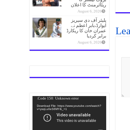
ریٹائرمنٹ کا اعلان
August 6, 2026
پلیئر آف دی سیریز
ایوارڈ،بابر اعظم نے
Lea
عمران خان کا ریکارڈ
برابر کردیا
August 6, 2026
Video
Code 150: Unknown error.
Player
Download File: https://www.youtube.com/watch?
v=ysqLu0eS6MY&_=1