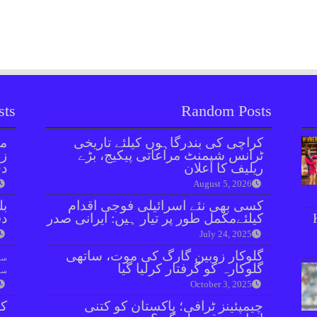
sts
Random Posts
کراچی کی بندرگاہوں کیلئے تاریخی
مل
ٹرانس شپمنٹ مراعاتی پیکیج، بڑے
زر
ریلیف کا اعلان
دی
August 5, 2026
کسی بھی نئے اسرائیلی فوجی اقدام
بل
کیلئےمکمل طور پر تیار ہیں: ایرانی صدر
دفعہ 
July 24, 2025
گلوکار زوبین گارگ کی موت، ساتھی
سو
گلوکارہ کو گرفتار کرلیا گیا
سن
October 3, 2025
چیمپئینز ٹرافی؛ پاکستان کو کتنی
کر