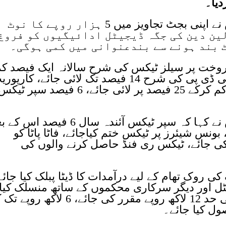
دیا۔
اوورسیز انویسٹرز چیمبر آف کامرس نے اپنی بجٹ تجاویز میں 5 ہزار روپے کا نوٹ
لین دین کی جگہ ڈیجیٹل ادائیگیوں کو فروغ
 بند ہونے سے بندعنوانی میں کمی ہوگی۔
فروخت پر سیلز ٹیکس کی شرح سالانہ ایک فیصد ک
سے 15 فیصد پر لایا جائے، ٹیکس ٹو جی ڈی پی کی شرح 14 فیصد تک لائی جائے، کارپ
ٹیکس کی شرح 28 فیصد سے بتدریج کم کرکے 25 فیصد پر لائی جائے، 6 فیصد سپر ٹیک
اوورسیز انویسٹرز چیمبر آف کامرس نے کہا کہ سپر ٹیکس آئندہ سال 6 فیصد 
 بونس شیئرز پر ٹیکس ختم کیاجائے، فاٹا پاٹا کو
 جائے، ٹیکس ری فنڈ حاصل کرنے والوں کی
 کی روک تھام کے لیے درآمدات کا ڈیٹا پبلک کیا جائے
یٹل اور دیگر سرکاری محکموں کے ساتھ منسلک کیا
جائے، کم سے کم قابل ٹیکس آمدن کی حد 12 لاکھ روپے مقرر کی جائے، 6 لا