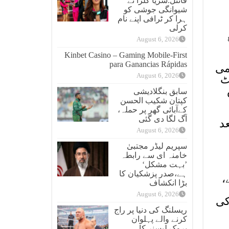
فائنل:شریا کلرا نے
شیوانگی جوشی کو
ہرا کر ٹرافی اپنے نام
کرلی
August 6, 2026
Kinbet Casino – Gaming Mobile‑First
para Ganancias Rápidas
می
August 6, 2026
وریٹ
س
سابق بنگلادیشی
کپتان شکیب الحسن
کےآبائی گھر پر حملہ،
آگ لگا دی گئی
اس کے بعد
August 6, 2026
سپریم لیڈر مجتبیٰ
خامنہ ای سے رابطہ
’بہت مشکل‘
ہے،صدر پزشکیان کا
،
بڑا انکشاف
August 6, 2026
کھ روپے تک کی
ریسلنگ کی دنیا پر راج
کرنے والے پہلوان
بروک لیسنر کا