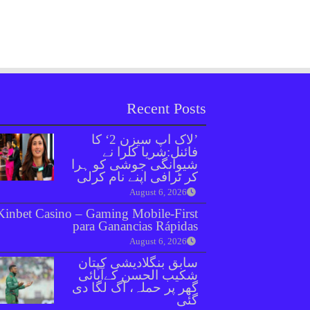
Recent Posts
’لاک اپ سیزن 2‘ کا
فائنل:شریا کلرا نے
شیوانگی جوشی کو ہرا
کر ٹرافی اپنے نام کرلی
August 6, 2026
Kinbet Casino – Gaming Mobile‑First
para Ganancias Rápidas
August 6, 2026
سابق بنگلادیشی کپتان
شکیب الحسن کےآبائی
گھر پر حملہ، آگ لگا دی
گئی