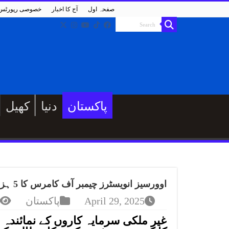
صفحہ اول
آج کا اخبار
خصوصی رپورٹس
پاکستان
دنیا
کھیل
اوورسیز انویسٹرز چیمبر آف کامرس کا 5 ہزارروپے کا نوٹ بند کرنے کا مطالبہ
April 29, 2025
پاکستان