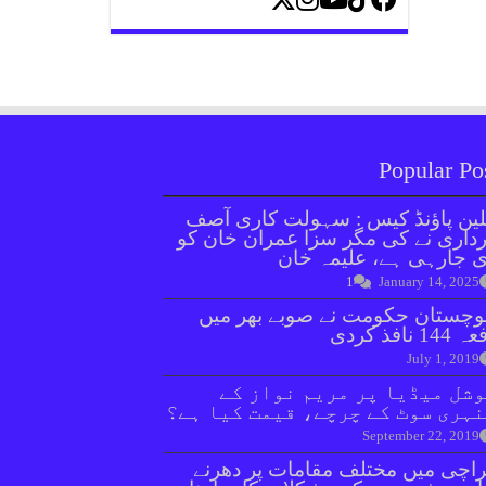
Popular Po
ین پاؤنڈ کیس : سہولت کاری آصف
داری نے کی مگر سزا عمران خان کو
 جارہی ہے، علیمہ خان
1
January 14, 2025
وچستان حکومت نے صوبے بھر میں
144 نافذ کردی
July 1, 2019
شل میڈیا پر مریم نواز کے
ہری سوٹ کے چرچے، قیمت کیا ہے؟
September 22, 2019
اچی میں مختلف مقامات پر دھرنے