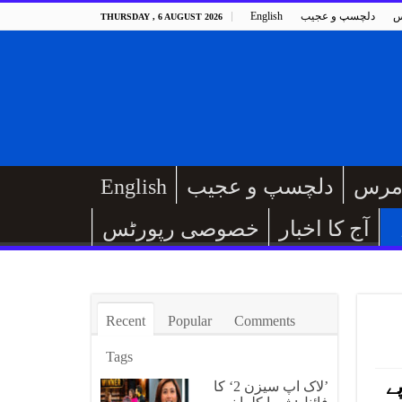
س
دلچسپ و عجیب
English
THURSDAY , 6 AUGUST 2026
مرس
دلچسپ و عجیب
English
آج کا اخبار
خصوصی رپورٹس
Recent
Popular
Comments
Tags
 نے 5 ہزار روپے
’لاک اپ سیزن 2‘ کا