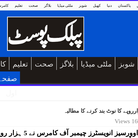
پاکستان
دنیا
کھیل
شوبز
ملٹی میڈیا
بلاگز
صحت
تعلیم
کامر
شوبز
ملٹی میڈیا
بلاگز
صحت
تعلیم
کا
صفحہ
اول
16 Views
غیر ملکی سرمایہ کاروں کے نمائندہ اوورسیز انویسٹرز چیمبر آف کامرس