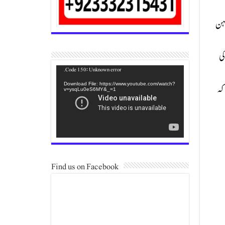
لہن
کی
Video
Code 150: Unknown error.
Player
Download File: https://www.youtube.com/watch?
کہ
v=ysqLu0eS6MY&_=1
Find us on Facebook