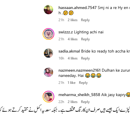
کیونکہ کپڑے ایک جیسے ہیں صرف ان کا رنگ مختلف ہے۔ جبکہ سعدیہ اکمل نے تنقید کرتے ہوئے کہ