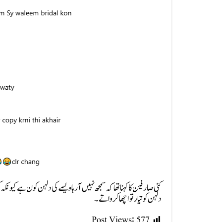
کئی صارفین کا کہنا تھا کہ سمجھ نہیں آ رہا ولیمے کی دلہن کون ہے 
دلہن کو تیار تو اچھا کرواتے۔
Post Views:
577