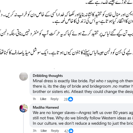
دلہن کے جوڑے جیسے لگ رہے تھے۔
ور منال خان کو تنقید کا نشانہ بنایا اور لکھا کہ خدارا کسی کے خاص دن کو خراب نہ کریں۔ د
نتظار کیا ہوتا ہے، یہ اُس کی زندگی کا خاص لمحہ ہے۔
 کیے گئے لباس پر تنقید کرتے ہوئے کہا کہ یہ حرکت آپ کو منفرد نہیں بناتی، بلکہ دلہن 
کی بہن کو دلہن جیسا لباس پہننے کا جنون کیوں ہوتا ہے۔ ایک سوشل میڈیا صارف کا کہنا تھا 