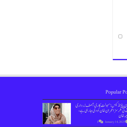
Popular Po
ین پاؤنڈ کیس : سہولت کاری آصف زرداری
کی مگر سزا عمران خان کو دی جارہی ہے،
مہ خان
1
January 14, 2025