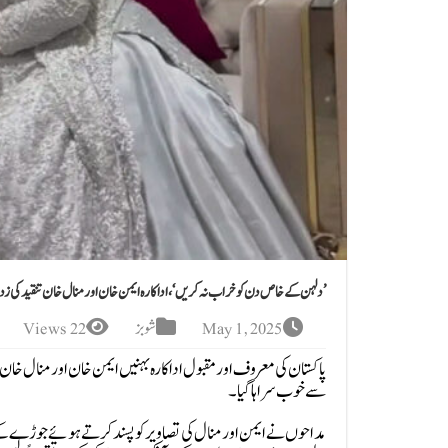
’دلہن کے خاص دن کو خراب نہ کریں‘، اداکارہ ایمن خان اور منال خان تنقید کی زد
May 1, 2025
شوبز
22 Views
پاکستان کی معروف اور مقبول اداکارہ بہنیں ایمن خان اور منال خان
سے خوب سراہا گیا۔
مداحوں نے ایمن اور منال کی تصاویر کو پسند کرتے ہوئے جوڑے کے ل