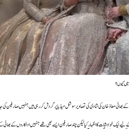
 میں کیوں؟
 کے بھائی معاذ خان کی شادی کی تصاویر سوشل میڈیا پر گردش کر رہی ہیں جنہیں صارفین کی 
یے نیک خواہشات کا اظہار کیا لیکن چند صارفین ایسے بھی تھے جنہیں اداکاروں کے بھائی ک