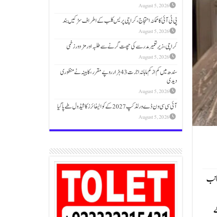
August 5, 2026
پی ٹی آئی کا ممکنہ احتجاج، کراچی پریس کلب کے اطراف سڑکیں بند
August 5, 2026
کراچی، زیرتعمیر مدرسے کی چھت گرنے سے طلبہ اور مزدور زخمی
August 5, 2026
سندھ میں کم از کم ماہانہ اجرت 43 ہزار روپے مقرر،کابینہ نے منظوری
دیدی
August 5, 2026
آئی سی سی ون ڈے ورلڈکپ 2027 کے کوالیفائرز کا شیڈول طے پاگیا
August 5, 2026
جانب
ے