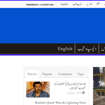
تعلیم
کامرس
دلچسپ و عجیب
English
WEDNESDAY , 5 AUGUST 2026
س
دلچسپ و عجیب
English
Recent
Popular
Comments
Tags
بھارت میری ماں ہےتو پاکستان ماں کی
بہن ہے: سنی دیول
August 5, 2026
Rainbet: Quick Wins & Lightning Slots