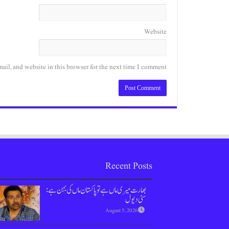
Website
il, and website in this browser for the next time I comment.
Recent Posts
بھارت میری ماں ہےتو پاکستان ماں کی بہن ہے:
سنی دیول
August 5, 2026