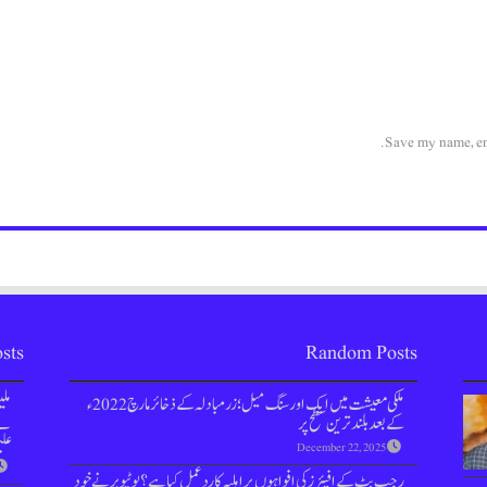
Save my name, ema
sts
Random Posts
ملکی معیشت میں ایک اور سنگ میل؛ زرمبادلہ کے ذخائر مارچ 2022ء
مل
کے بعد بلند ترین سطح پر
نے 
علی
December 22, 2025
رجب بٹ کے افیئرز کی افواہوں پر اہلیہ کا ردعمل کیا ہے؟ یوٹیوبر نے خود