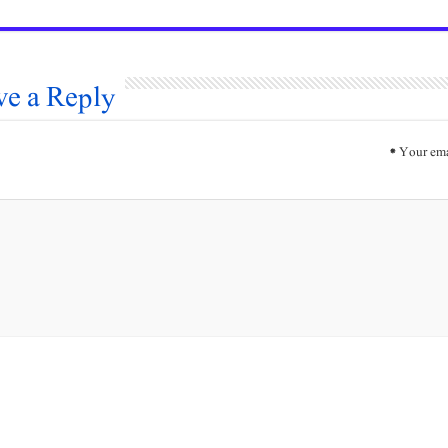
ve a Reply
*
Your ema