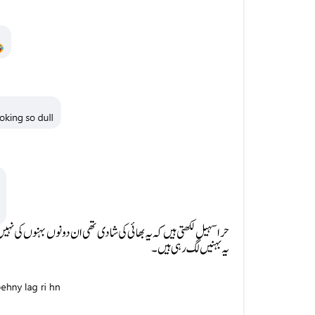
حرا سہیل لکھتی ہیں کہ یہ بھائی کی شادی تھی ان دونوں بہنوں کی نہیں۔ 
یہ بہنیں لگ رہی ہیں۔