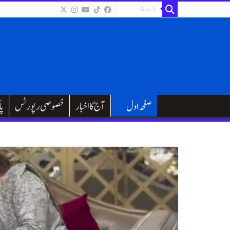
صفحہ اول
آج کا اخبار
خصوصی رپورٹس
پا