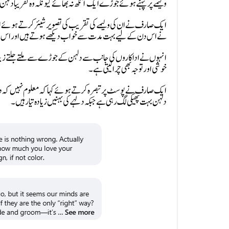
ولیمے پر پہنے ہوئے جوڑے ایک آنکھ نہ بھائے کیونکہ وہ تقریباً 
ایک صارف نے ان کی ولیمے کی تقریب کی تصویر شیئر کرتے ہوئے ایمن ا
نے اس دن کے لیے بہت مدت سے خواب دیکھے ہوتے ہیں اور اس دن کا ا
انہوں نے اداکاروں کی جانب سے دلہن کے جوڑے سے ملتے جلتے زیب تن
خوشی اور توجہ بھی چرا لیتی ہے۔
ایک صارف نے پوسٹ پر تبصرہ کرتے ہوئے کہا کہ معلوم نہیں کہ دلہے 
دلہن بہت پھیکی لگ رہی ہے جبکہ دلہے کی بہنیں زیادہ تیار ہیں۔