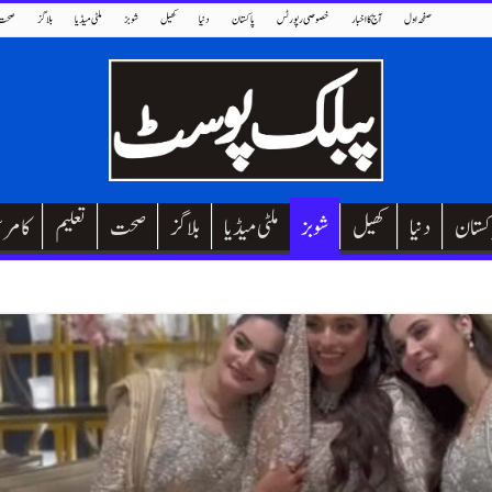
صفحہ اول
آج کا اخبار
خصوصی رپورٹس
پاکستان
دنیا
کھیل
شوبز
ملٹی میڈیا
بلاگز
صحت
کستان
دنیا
کھیل
شوبز
ملٹی میڈیا
بلاگز
صحت
تعلیم
کامر