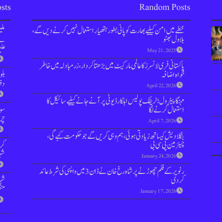
sts
Random Posts
خطے میں امن کیلیے بھارت کو پانی بطور ہتھیار استعمال نہیں کرنے دیں گے،
مل
بلاول بھٹو
نے 
علی
May 21, 2025
پاکستانی فری لانسرز کا عالمی مارکیٹ میں بڑھتا کردار،زرمبادلہ میں خاطر
خواہ اضافہ
بل
دفعہ 144 
April 22, 2026
مہنگا پیٹرول؛ ٹریفک پولیس اہلکار ڈیوٹی پر آنے جانے کیلیے سائیکل کا
استعمال کرنے لگا
سوش
چر
April 7, 2026
بنگلادیش کیساتھ زیادتی ہوئی، ہم وہی کریں گے جو حکومت کہے گی،
چیئرمین پی سی بی
کر
شہر
January 24, 2026
رنویر کے فلم چھوڑنے پر شاہ رخ خان نے ڈان 3 میں واپسی کی شرط عائد
کردی
شہد
منظوری، 
January 17, 2026