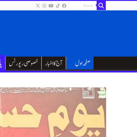
صفحہ اول
آج کا اخبار
خصوصی رپورٹس
پا