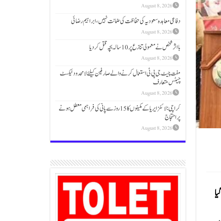
August 8, 2026
دفاعی معاہدہ سعودیہ کی حفاظت کی ضمانت نہیں، ابراہیم رضائی
August 8, 2026
بااثر شخص نے معمولی تنازع پر 10 سالہ بچہ قتل کر دیا
August 8, 2026
مفت چیٹ جی پی ٹی استعمال کرنے والے صارفین کیلئے لامحدود ٹیکسٹ
چیٹس متعارف
August 8, 2026
کراچی: لائنز ایریا کے مکینوں کا 15 روز سے پانی کی فراہمی معطل ہونے
پر احتجاج
August 8, 2026
یا