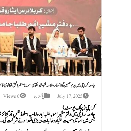
جامعہ کراچی میں یوم حسینؓ کا انعقاد،علامہ شہنشاہ نقوی، مولانا منظر الحق تھانوی کا
July 17, 2025
پاکستان
6 Views
کراچی (پبلک پوسٹ )
جامعہ کراچی میں دفترِ مشیرِ امورِ طلبہ اور و امامیہ اسٹوڈنٹس آرگنائز
جس میں اساتذہ سمیت طلباء و طالبات کی بڑی تعداد نے شرکت کی۔