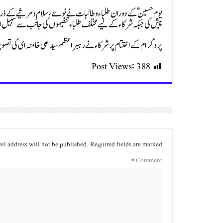
یوم حسین ؓ کے دوران طلباء و طالبات نے نوحے، سلام و مرثیے کے ذریعے
پیش کی جبکہ شرکا ء کے لیے مختلف طلباء تنظیموں کی جانب سے سبیلِ امام 
پروگرام کے اختتام پر شرکاء نے رہبرِ اعظم سید علی خامنہ ای کی تصویر 
Post Views:
388
il address will not be published.
Required fields are marked
*
Comment