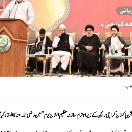
 خطاب
یشن پاکستان کراچی ریجن کے زیرِ اہتمام سالانہ عظیم الشان یوم حسین رضی اللّٰہ عنہ کا انعقاد کیا گ