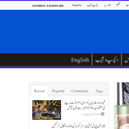
ت
تعلیم
کامرس
دلچسپ و عجیب
English
SATURDAY , 8 AUGUST 2026
س
دلچسپ و عجیب
English
Recent
Popular
Comments
Tags
شہدا اور غازیوں کو سول اعزازات دینے
کی منظوری، 78 نام فہرست میں شامل
August 8, 2026
چیئرمین پی ٹی آئی بیرسٹر گوہر کی والدہ انتقال کر گئیں