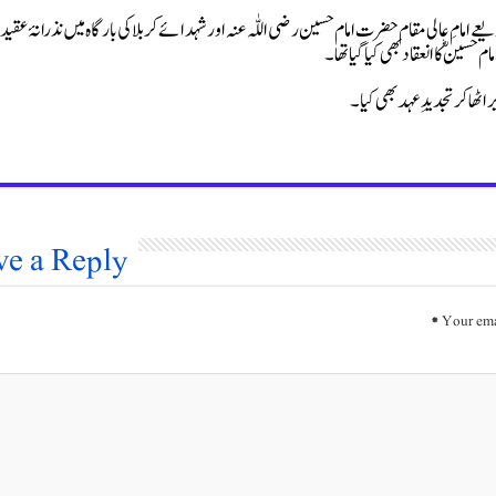
 امامِ عالی مقام حضرت امام حسین رضی اللّٰہ عنہ اور شہدائے کربلا کی بارگاہ میں نذرانۂ عق
حسینؓ کا انعقاد بھی کیا گیا تھا۔
اٹھا کر تجدیدِ عہد بھی کیا۔
ve a Reply
*
Your ema