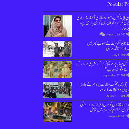
Popular Po
ین پاؤنڈ کیس : سہولت کاری آصف زرداری
کی مگر سزا عمران خان کو دی جارہی ہے،
مہ خان
1
January 14, 2025
وچستان حکومت نے صوبے بھر میں
نافذ کردی
July 1, 2019
ل میڈیا پر مریم نواز کے سنہری سوٹ کے
چے، قیمت کیا ہے؟
September 22, 2019
اچی میں مختلف مقامات پر دھرنے جاری،
یوں کو مشکلات کا سامنا
October 14, 2019
ا اور غازیوں کو سول اعزازات دینے کی
78 نام فہرست میں شامل
August 8, 2026