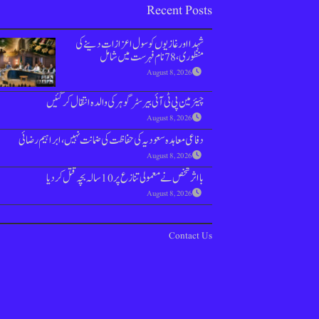
Recent Posts
شہدا اور غازیوں کو سول اعزازات دینے کی
منظوری، 78 نام فہرست میں شامل
August 8, 2026
چیئرمین پی ٹی آئی بیرسٹر گوہر کی والدہ انتقال کر گئیں
August 8, 2026
دفاعی معاہدہ سعودیہ کی حفاظت کی ضمانت نہیں، ابراہیم رضائی
August 8, 2026
بااثر شخص نے معمولی تنازع پر 10 سالہ بچہ قتل کر دیا
August 8, 2026
Contact Us