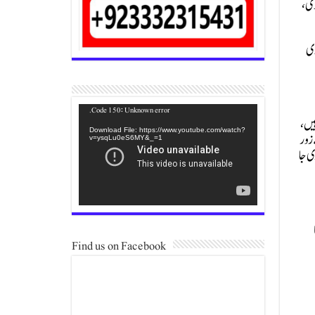
وی،
دی
Video
Code 150: Unknown error.
ہیں،
Player
Download File: https://www.youtube.com/watch?
 زور
v=ysqLu0eS6MY&_=1
ی جا
Find us on Facebook