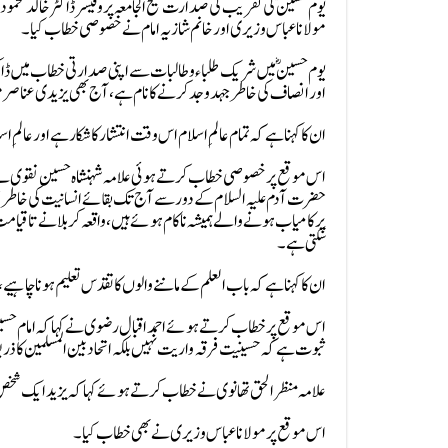
یوم حسینؓ کی تقریب کی صدارت شیح الجامعہ پروفیسر ڈاکٹر خالد محمود
مولانا عباس وزیری اور خانم شازیہ امام نے خصوصی خطاب کیا۔
یوم حسینؓ میں شریک طلباء و طالبات سے اپنی صدارتی خطاب میں ڈاکٹر
اور انصاف کی خاطر جہدوجد کرنے کا نام ہے، آج بھی یزیدی عناصر 
ان کا کہناہے کہ تمام عالمِ اسلام اس وقت انتشار کا شکار ہے اور عالمِ ا
اس موقع پر خصوصی خطاب کرتے ہوئی علامہ شہنشاہ حسین نقوی نے کہا کہ
حضرت آدم علیہ السلام کے دور سے آج تک بقائے انسانیت کی خاطر
پر کامیاب ہونے والے ہمیشہ ناکام ہوئے ہیں، واقعہ کربلا نے تاقیا
سکتی ہے۔
ان کا کہنا ہے کہ باب العلم کے ماننے والوں کا تقدس تعلیم ہونا چاہیے
اس موقع پر خطاب کرتے ہوئے احمد اقبال رضوی نے کہا کہ امام حسینؓ ک
ثبوت ہے کہ حسینیت فرقہ واریت نہیں بلکہ اتحاد بین المسلمین کا ذریع
علامہ منظر الحق تھانوی نے خطاب کرتے ہوئے کہا کہ یزید ایک شخص کا نا
اس موقع پر مولانا عباس وزیری نے بھی خطاب کیا۔