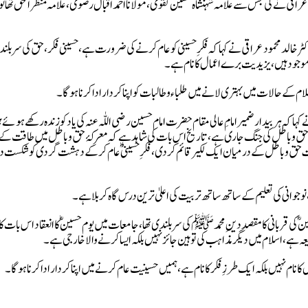
 عراقی نے کی جس سے علامہ شہنشاہ حسین نقوی، مولانا احمد اقبال رضوی، علامہ منظر الحق تھان
 خالد محمود عراقی نے کہا کہ فکرِ حسینی کو عام کرنے کی ضرورت ہے، حسینی فکر، حق کی سر بلن
موجود ہیں، یزیدیت برے اعمال کا نام ہے۔
سلام کے حالات میں بہتری لانے میں طلباء و طالبات کو اپنا کردار اداکرنا ہو گا۔
 ہر بیدار ضمیر امامِ عالی مقام حضرت امام حسین رضی اللّٰہ عنہ کی یاد کو زندہ رکھے ہوئے 
 حق و باطل کی جنگ جاری ہے، تاریخ اس بات کی شاہد ہے کہ معرکۂ حق و باطل میں طاقت کے
مت حق و باطل کے درمیان ایک لکیر قائم کر دی، فکرِ حسینیؓ عام کر کے دہشت گردی کو شکست د
، نوجوانی کی تعلیم کے ساتھ ساتھ تربیت کی اعلیٰ ترین درس گاہ کربلا ہے۔
ی قربانی کا مقصد دینِ محمد ﷺ کی سر بلندی تھا، جامعات میں یوم حسینؓ کا انعقاد اس بات کا
ہ ہے، اسلام میں دیگر مذاہب کی توہین جائز نہیں بلکہ ایسا کرنے والا خارجی ہے۔
م نہیں بلکہ ایک طرزِ فکر کا نام ہے، ہمیں حسینیت عام کرنے میں اپنا کردار ادا کرنا ہو گا۔