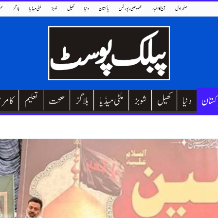
صفحہ اول
آج کا اخبار
خصوصی رپورٹس
پاکستان
دنیا
کھیل
شوبز
ملٹی میڈیا
بلاگز
صح
کستان
دنیا
کھیل
شوبز
ملٹی میڈیا
بلاگز
صحت
تعلیم
کامر