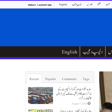
صحت
تعلیم
کامرس
دلچسپ و عجیب
English
FRIDAY , 7 AUGUST 2026
س
دلچسپ و عجیب
English
Recent
Popular
Comments
Tags
سندھ حکومت اور گڈز ٹرانسپورٹ کے
مذاکرات ناکام،کل سے ملک گیر ہڑتال
کا فیصلہ برقرار
August 7, 2026
پیٹرولیم لیوی کیخلاف جماعت اسلامی