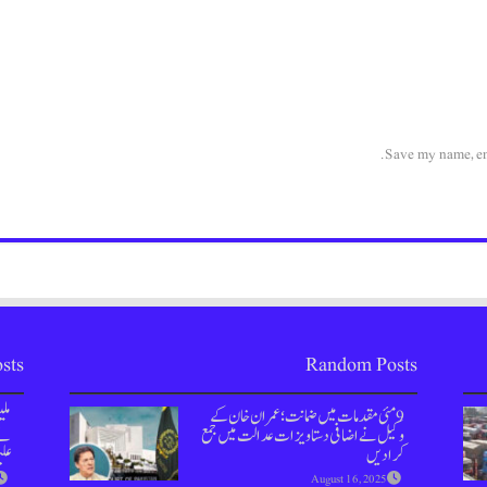
Save my name, ema
sts
Random Posts
9 مئی مقدمات میں ضمانت؛ عمران خان کے
مل
وکیل نے اضافی دستاویزات عدالت میں جمع
نے 
کرادیں
علی
August 16, 2025