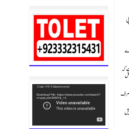
ی
رے
ے کہ
حل
Video
Code 150: Unknown error.
ے صرف
Player
Download File: https://www.youtube.com/watch?
v=ysqLu0eS6MY&_=1
پیش