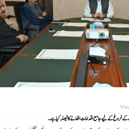
روغ کے لیے جامع اقدامات اٹھانے کا فیصلہ کیا ہے۔