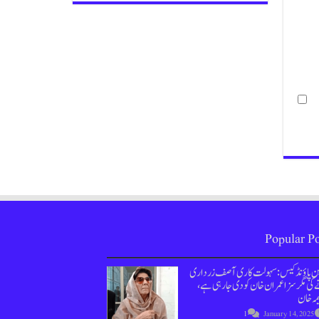
Popular Po
ین پاؤنڈ کیس : سہولت کاری آصف زرداری
کی مگر سزا عمران خان کو دی جارہی ہے،
مہ خان
1
January 14, 2025