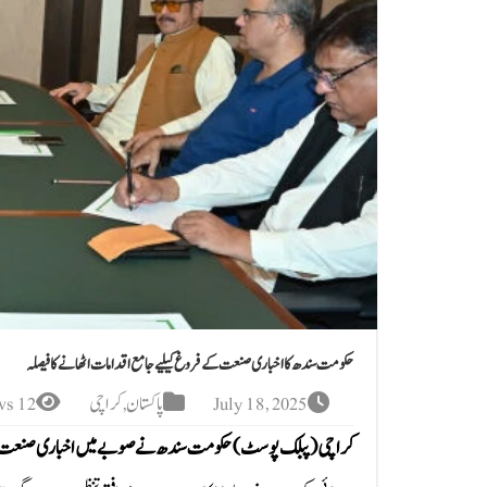
حکومت سندھ کا اخباری صنعت کے فروغ کیلیے جامع اقدامات اٹھانے کا فیصلہ
July 18, 2025
پاکستان
,
کراچی
12 Views
کراچی(پبلک پوسٹ)حکومت سندھ نے صوبے میں اخباری صنعت کے ف