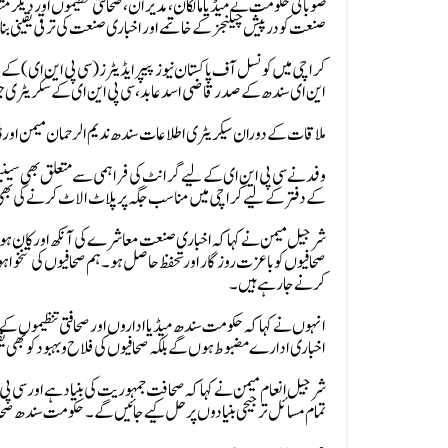
صوبائی حکومت نے میڈیا مالکان، مدیران، صحافتی تنظیموں اور دیگر
صنعت کو درپیش چیلنجز کے خاتمے اور اخباری صنعت کی ترقی یقینی بن
کراچی میں کونسل آف پاکستان نیوز پیپر ایڈیٹرز (سی پی این ای) کے
این ای سندھ کے صدر قاضی اسد عابد، سی پی این ای کے سکریٹری جنرل
ملاقات کے دوران سیکریٹری اطلاعات سندھ ندیم الرحمان میمن اور ڈ
وفد نے سی پی این ای کے لیے گرانٹ کی فراہمی سے متعلق بھی سی
کے دفتر کے لیے کراچی میں مناسب جگہ پر پلاٹ الاٹ کرنے کی بھی
شرجیل میمن نے کہا کہ اخباری صنعت معاشرے کی آنکھ اور کان ہو
صحافیوں کو باعزت روزگار اور تحفظ حاصل ہو۔ ہم صحافیوں کی تنخواہو
کرنے جا رہے ہیں۔
انہوں نے کہا کہ حکومت سندھ میڈیا اداروں اور صحافتی تنظیمو
اخباری ادارے مضبوط ہوں گے بلکہ صحافیوں کی فلاح و بہبود کو بھی یقین
شرجیل انعام میمن نے کہا کہ صحافت جمہوریت کی بنیاد ہے اور سی پی ا
تمام مسائل ترجیحی بنیادوں پر حل کیے جائیں گے۔ حکومت سندھ صحاف