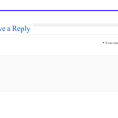
ve a Reply
*
Your ema