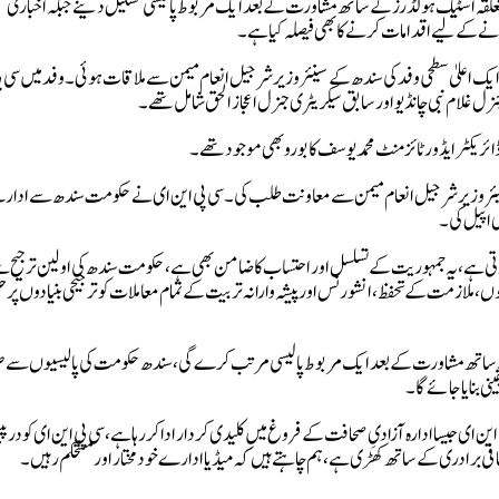
 متعلقہ اسٹیک ہولڈرز کے ساتھ مشاورت کے بعد ایک مربوط پالیسی تشکیل دینے جبکہ اخباری
انے کے لیے اقدامات کرنے کا بھی فیصلہ کیا ہے۔
 ایک اعلیٰ سطحی وفد کی سندھ کے سینئر وزیر شرجیل انعام میمن سے ملاقات ہوئی۔ وفد میں سی پ
 غلام نبی چانڈیو اور سابق سیکریٹری جنرل اعجاز الحق شامل تھے۔
ائریکٹر ایڈورٹائزمنٹ محمد یوسف کابورو بھی موجود تھے۔
نیئر وزیر شرجیل انعام میمن سے معاونت طلب کی۔ سی پی این ای نے حکومت سندھ سے ادا
 اپیل کی۔
تی ہے، یہ جمہوریت کے تسلسل اور احتساب کا ضامن بھی ہے، حکومت سندھ کی اولین ترجیح ہ
ں، ملازمت کے تحفظ، انشورنس اور پیشہ وارانہ تربیت کے تمام معاملات کو ترجیحی بنیادوں پر 
ں کے ساتھ مشاورت کے بعد ایک مربوط پالیسی مرتب کرے گی، سندھ حکومت کی پالیسیوں س
ی بنایا جائے گا۔
ین ای جیسا ادارہ آزادیِ صحافت کے فروغ میں کلیدی کردار ادا کر رہا ہے، سی پی این ای کو در
ی برادری کے ساتھ کھڑی ہے، ہم چاہتے ہیں کہ میڈیا ادارے خودمختار اور مستحکم رہیں۔