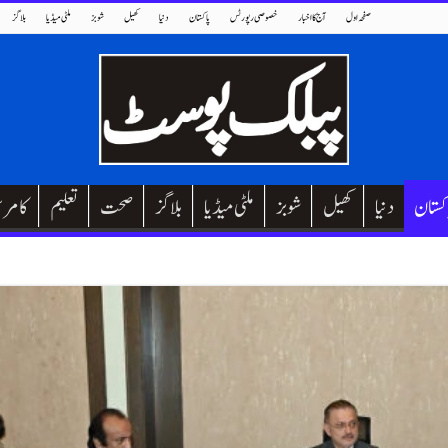
صفحہ اول
آج کا اخبار
خصوصی رپورٹس
پاکستان
دنیا
کھیل
شوبز
ملٹی میڈیا
بلاگز
کستان
دنیا
کھیل
شوبز
ملٹی میڈیا
بلاگز
صحت
تعلیم
کامر