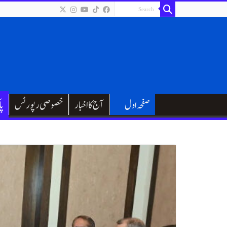
صفحہ اول
آج کا اخبار
خصوصی رپورٹس
پا