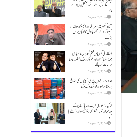
کےملک گیر دھرنے، نیشنل ہائی وے
بند
August 7, 2026
آزاد کشمیر میں مرحلہ وار الیکشندھاندلی
کیلئے کرائے گئے: بلاول بھٹو پھر برس
پڑے
August 7, 2026
انتظار کی گھڑیاں ختم نمبر ون کامیڈی
جوڑیعلی حسن اور عرفان ملک قہقوں کی
برسات کرینگے
August 7, 2026
عدالت نے ایل پی جی کمپنیوں کی اضافی
پریمیم وصولی فوری روک دی
August 7, 2026
ترکیہ، سعودی عرب اور پاکستان کے
درمیان ’مکہ مشترکہ دفاعی معاہدہ‘ طے پا
گیا
August 7, 2026