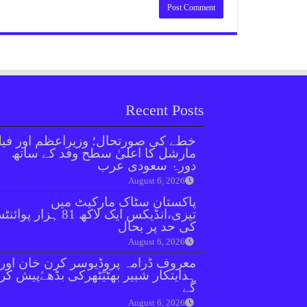
Recent Posts
خطے کی صورتحال؛ وزیراعظم اور فیل
مارشل کا اعلیٰ سطح وفد کے ساتھ
دورۂ سعودی عرب
August 6, 2026
پاکستان سٹاک مارکیٹ میں
تیزی،انڈیکس ایک لاکھ 81 ہزار پو
کی حد پر بحال
August 6, 2026
معروف ڈرامہ پروڈیوسر کرن خان اور
ہدایتکار شبیر بھٹیًٹھرکی بڈھےًپیش کر
گے
August 6, 2026