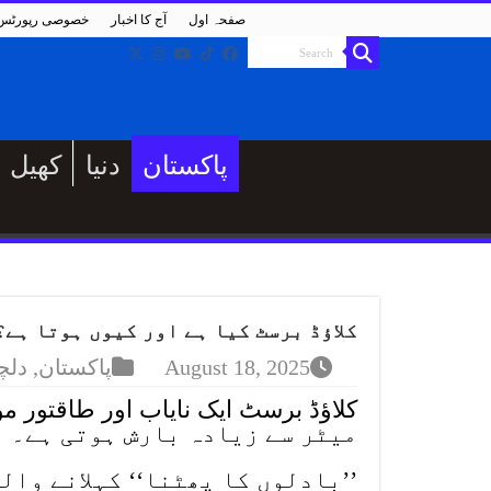
صفحہ اول
آج کا اخبار
خصوصی رپورٹس
پاکستان
دنیا
کھیل
کلاؤڈ برسٹ کیا ہے اور کیوں ہوتا ہے
August 18, 2025
پاکستان
,
دلچ
میٹر سے زیادہ بارش ہوتی ہے۔
’’بادلوں کا پھٹنا‘‘ کہلانے وال