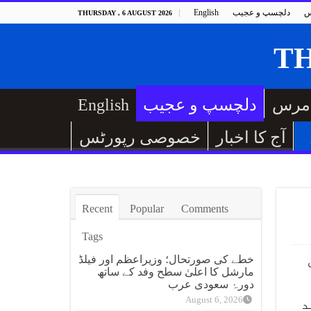
س
دلچسپ و عجیب
English
THURSDAY , 6 AUGUST 2026
مرس
دلچسپ و عجیب
English
آج کا اخبار
خصوصی رپورٹس
Recent
Popular
Comments
Tags
 200 ملی
خطے کی صورتحال؛ وزیراعظم اور فیلڈ
مارشل کا اعلیٰ سطح وفد کے ساتھ
دورۂ سعودی عرب
August 6, 2026
د