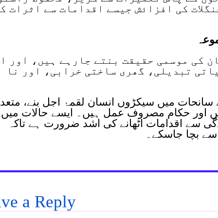
گلات کی افزائش جیسے اقدامات سے اثرات ک
موعہ
ان کی موسمی حقیقت بنتے جارہے ہیں، اور ا
یاتی تبدیلی، گھری ساختی خرابی، اور نا
ے سانحات میں سیکڑوں انسان لقمۂ اجل بنے، متعد
میں اور حکام مصروف عمل ہیں۔ ایسے حالات میں
گی سے اقدامات اٹھانے کی اشد ضرورت ہے تاکہ
 سے بچا جاسکے۔
ve a Reply