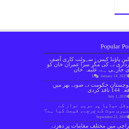
Popular Po
ین پاؤنڈ کیس : سہولت کاری آصف
داری نے کی مگر سزا عمران خان کو
 جارہی ہے، علیمہ خان
1
January 14, 2025
وچستان حکومت نے صوبے بھر میں
144 نافذ کردی
July 1, 2019
شل میڈیا پر مریم نواز کے
ہری سوٹ کے چرچے، قیمت کیا ہے؟
September 22, 2019
اچی میں مختلف مقامات پر دھرنے