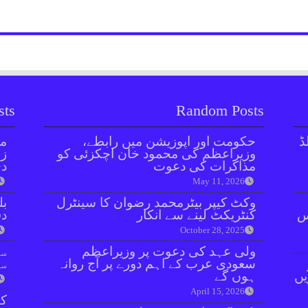
sts
Random Posts
ڈ
حکومت اور اپوزیشن میں رابطے،
مل
وزیراعظم کی محمود خان اچکزئی کو
زر
مذاکرات کی دعوت
دی
May 11, 2026
وکٹ کیپر بیٹرمحمد رضوان کا سینٹرل
بل
ائنٹس
کنٹریکٹ لینے سے انکار
دفعہ 
October 28, 2025
ولی عہد کی دعوت پر وزیراعظم
سو
سعودی عرب کے اہم دورے پر آج روانہ
سن
یں
ہوں گے
April 15, 2026
کر