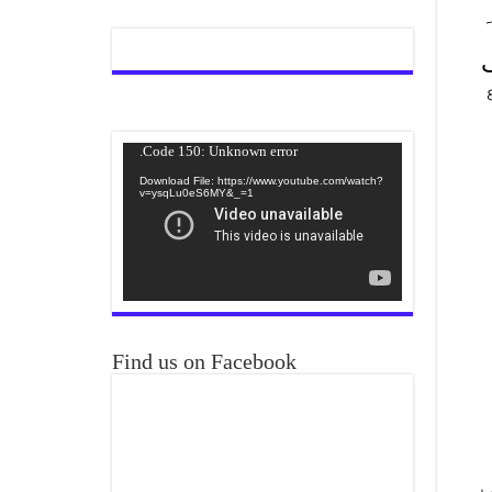
ک
لاع
Video
Code 150: Unknown error.
Player
Download File: https://www.youtube.com/watch?
v=ysqLu0eS6MY&_=1
Find us on Facebook
ں