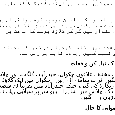
 سیلابی ریلے اور لینڈ سلائیڈنگ کا خطرہ
 بادلوں کے مابین موجود گرم ہوا کی لہر،
نے سے روک دیتی ہے۔ جب دباؤ ناکافی ہوتا
مقدار میں گر کر کلاؤڈ برسٹ کا باعث بن
 شدت میں اضافہ کردیا ہے، کیونکہ بدلتے
 نسبت کہیں زیادہ ثابت ہو رہی ہے۔
کے تباہ کن واقعات
ختلف علاقوں چکوال، حیدرآباد، گلگت، اور چلا
ن اثرات سامنے آئے ہیں۔ چکوال میں ایک کلاؤڈ
برسٹ کے باعث 423 ملی میٹر بارش ریکارڈ کی گئی، جبکہ حیدرآباد میں تقریباً
ت کے چلاس میں شاہراہ بابو سر پر سیلابی ریلے نے
وابی کا حال