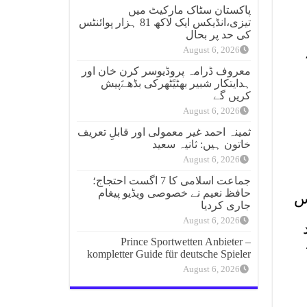
پاکستان سٹاک مارکیٹ میں
تیزی،انڈیکس ایک لاکھ 81 ہزار پوائنٹس
کی حد پر بحال
August 6, 2026
معروف ڈرامہ پروڈیوسر کرن خان اور
ہدایتکار شبیر بھٹیًٹھرکی بڈھےًپیش
کریں گے
August 6, 2026
ثمینہ احمد غیر معمولی اور قابلِ تعریف
خاتون ہیں: ثانیہ سعید
August 6, 2026
جماعت اسلامی کا 7 اگست احتجاج؛
حافظ نعیم نے خصوصی ویڈیو پیغام
س
جاری کردیا
August 6, 2026
 70 فیصد
Prince Sportwetten Anbieter –
kompletter Guide für deutsche Spieler
August 6, 2026