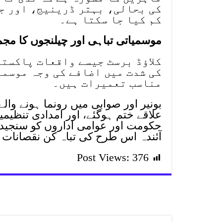
کی بحالی، بہتر ڈرینیج، اور جن
کم کیا جا سکتا ہے۔
موسمیاتی تباہی اور چیلنجوں کا مج
کلاؤڈ برسٹ جیسے واقعات پاکست
کی شدت میں اضافے کی وجہ موسم
مناسب تعمیرات ہیں۔
بونیر اور صوابی میں رونما ہونے وال
علاقے ختم ہوگئے، اور امدادی تنظی
حکومت اور عوامی اداروں کو سنجید
آئندہ اس طرح کی تباہ کن نقصانات
Post Views:
376