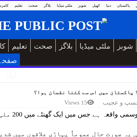
پاکستان
دنیا
کھیل
شوبز
ملٹی میڈیا
بلاگز
صحت
تعلیم
کامر
شوبز
ملٹی میڈیا
بلاگز
صحت
تعلیم
کا
صفحہ
اول
؟ پاکستان میں اس سے کتنا نقصان ہوا؟
سپ و عجیب
15 Views
کلاؤڈ برسٹ ایک نایاب اور طاقتور موسمی واقعہ ہے جس میں ایک گھنٹے میں
ی یہ صورت حال عموماً پہاڑی علاقوں میں شدی