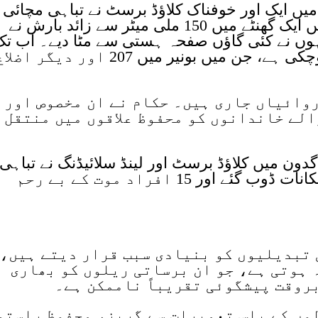
یں ایک اور خوفناک کلاؤڈ برسٹ نے تباہی مچائی۔
خبر رساں اداروں کے مطابق بونیر میں ایک گھنٹے میں 150 ملی میٹر سے زائد بارش نے
جنہوں نے کئی گاؤں صفحہ ہستی سے مٹا دیے۔ اب ت
کم از کم 320 افراد کی موت واقع ہوچکی ہے، جن میں بونیر میں 207 اور دیگر اض
وائیاں جاری ہیں۔ حکام نے ان مخصوص اور
الے خاندانوں کو محفوظ علاقوں میں منتقل
ون میں کلاؤڈ برسٹ اور لینڈ سلائیڈنگ نے تباہی
کی ایک اور داستان رقم کردی۔ 12 مکانات ڈوب گئے اور 15 افراد موت کے بے رحم
تبدیلیوں کو بنیادی سبب قرار دیتے ہیں،
 ہوتی ہے، جو ان برساتی ریلوں کو بھاری
روقت پیشگوئی تقریباً ناممکن ہے۔
لوں کے پاس تعمیرات سے گریز، محفوظ راستو