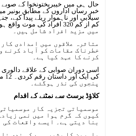
حال ہی میں خیبرپختونخوا کے صوبے م
سیلابی اور ناہموار ریلے پیدا کیے، 
میں مزید افراد شامل ہیں۔
متاثرہ علاقوں میں امدادی کارر
خطرناک مقامات کو آباد کرنے و
کرنے کا عہد کیا ہے۔
اسی دوران صوابی کے علاقے دالوری گد
پنجوں کی نذر ہوگئے۔
کلاؤڈ برسٹ سے نمٹنے کے اقدام
موسمیاتی تجزیہ کار موسمیاتی 
کیوں کہ گرم ہوا میں نمی زیادہ
بنا دیتی ہے۔ ایسے واقعات کی ب
ماہرین کا مشورہ ہے کہ ندی نا