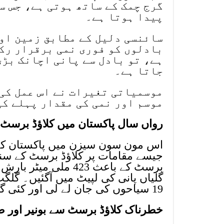
گرج چمک کے ساتھ ہوتی ہے، جس سے
پیدا ہوتا ہے۔
سائنسی دلیل کے مطابق زمین اور
بادلوں کو فوری نمی برقرار رکھ
ہے، تو بادل سے پانی اچانک بڑی 
جاتا ہے۔
موسمیاتی تغیرات نے اس عمل کی
موسم اور نمی کی مقدار پہلے کی
رواں سال پاکستان میں کلاؤڈ برسٹ 
اس مون سون سیزن میں پاکستان کے م
جیسے مقامات پر کلاؤڈ برسٹ کے سنگی
گلیاں پانی کی لپیٹ میں آگئیں۔ گلگ
19 سیاحوں کی جان لے لی اور کئی گاڑیاں بہہ گئیں۔
خطرناک کلاؤڈ برسٹ سے بونیر اور ص