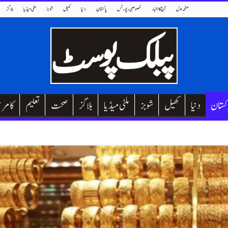
صفحہ اول
آج کا اخبار
خصوصی رپورٹس
پاکستان
دنیا
کھیل
شوبز
ملٹی میڈیا
بلاگز
کستان
دنیا
کھیل
شوبز
ملٹی میڈیا
بلاگز
صحت
تعلیم
کامر