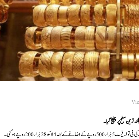
ند ترین سطح پر پہنچ گیا۔
اکھ 28 ہزار 200 روپے ہوگئی۔