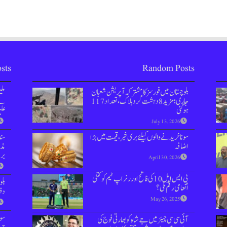
sts
Random Posts
بلوچستان میں فورسز کا مشترکہ آپریشن شعبان
مل
جاری؛ مزید 8 دہشت گرد ہلاک، تعداد 117
نے 
ہوگئی
علی
July 13, 2026
سونا خریدنے والوں کیلئے بری خبر ، قیمت میں بڑا
سن
اضافہ
مذا
بر
April 30, 2026
پی ایس ایل 10 کی فاتح اور رنر اپ ٹیم کو کتنی
بل
انعامی رقم ملی؟
دفعہ 144 
May 26, 2025
سوش
آئی سی سی چیئرمیں جے شاہ کو بھارتی فوج کی