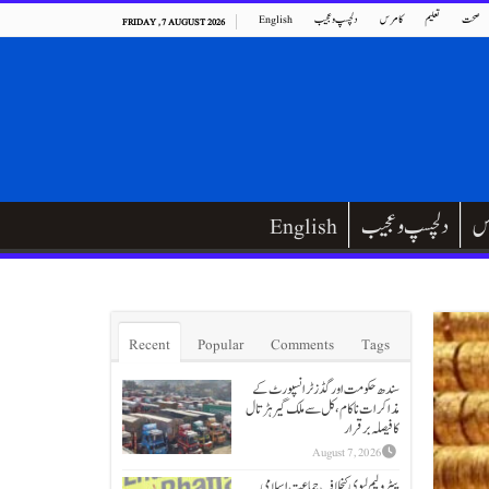
صحت
تعلیم
کامرس
دلچسپ و عجیب
English
FRIDAY , 7 AUGUST 2026
س
دلچسپ و عجیب
English
Recent
Popular
Comments
Tags
سندھ حکومت اور گڈز ٹرانسپورٹ کے
مذاکرات ناکام،کل سے ملک گیر ہڑتال
کا فیصلہ برقرار
August 7, 2026
پیٹرولیم لیوی کیخلاف جماعت اسلامی