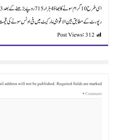
اسی طرح 10 گرام سونے کا بھاؤ 4 ہزار 715 روپے بڑھنے کے بعد 3 لاکھ 67 ہزار 112 روپے ہوگیا۔
رپورٹ کے مطابق بین الاقوامی مارکیٹ میں فی اونس سونے کی قیمت یکدم 55 ڈالر کے بڑے اضافے سے 4 ہزار 071 ڈالر کی نئی بلند سط
Post Views:
312
il address will not be published.
Required fields are marked
*
Comment