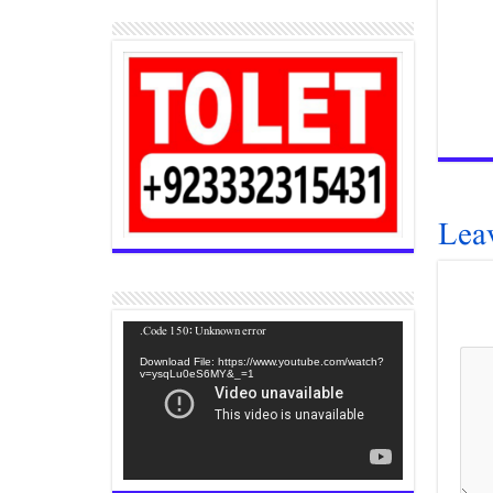
Lea
Video
Code 150: Unknown error.
Player
Download File: https://www.youtube.com/watch?
v=ysqLu0eS6MY&_=1