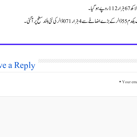
ح پر آگئی۔
ve a Reply
*
Your ema