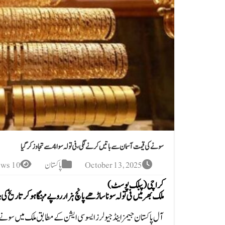
سونے کی قیمت آسمان سے باتیں کرنے لگی،فی تولہ سوا 4 سے تجاوز کرگیا
October 13, 2025
پاکستان
10 Views
کراچی (پبلک پوسٹ )
ملک بھر میں فی تولہ سونا ساڑھے پانچ ہزار روپے مہنگا ہو کر تاریخ کی بل
آل پاکستان جیمز اینڈ جیولرز ایسوسی ایشن کے مطابق ملک میں سونے کی فی تولہ قیمت 5 ہزار 500 روپے کے اضافے کے بعد 4 ل