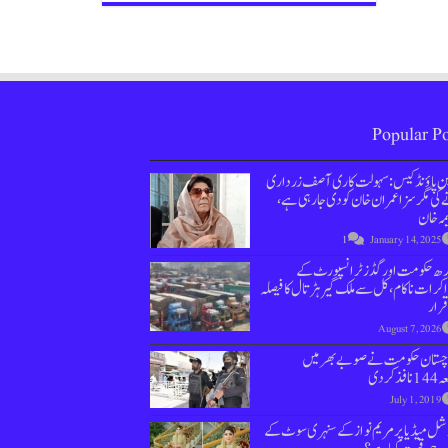
Popular Po
ین پاؤنڈ کیس : سہولت کاری آصف زرداری
کی مگر سزا عمران خان کو دی جارہی ہے،
مہ خان
1
January 14, 2025
دھ حکومت اور گڈز ٹرانسپورٹ کے
کرات ناکام،کل سے ملک گیر ہڑتال کا فیصلہ
قرار
August 7, 2026
وچستان حکومت نے صوبے بھر میں
نافذ کردی
July 1, 2019
ل میڈیا پر مریم نواز کے سنہری سوٹ کے