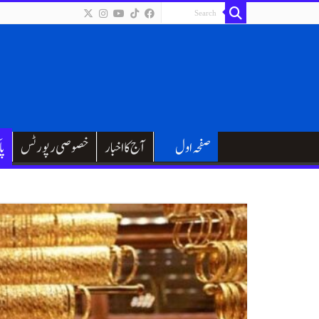
صفحہ اول
آج کا اخبار
خصوصی رپورٹس
پا