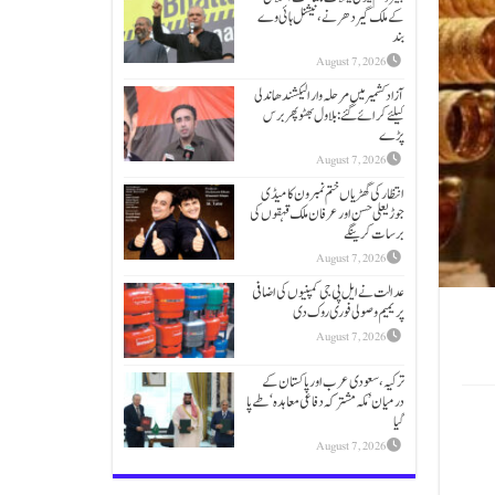
کےملک گیر دھرنے، نیشنل ہائی وے
بند
August 7, 2026
آزاد کشمیر میں مرحلہ وار الیکشندھاندلی
کیلئے کرائے گئے: بلاول بھٹو پھر برس
پڑے
August 7, 2026
انتظار کی گھڑیاں ختم نمبر ون کامیڈی
جوڑیعلی حسن اور عرفان ملک قہقوں کی
برسات کرینگے
August 7, 2026
عدالت نے ایل پی جی کمپنیوں کی اضافی
پریمیم وصولی فوری روک دی
August 7, 2026
ترکیہ، سعودی عرب اور پاکستان کے
درمیان ’مکہ مشترکہ دفاعی معاہدہ‘ طے پا
گیا
August 7, 2026