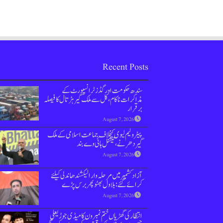
Recent Posts
سندھ حکومت اور گڈز ٹرانسپورٹ کے
مذاکرات ناکام،کل سے ملک گیر ہڑتال کا فیصلہ
برقرار
August 7, 2026
پیٹرولیم لیوی کیخلاف جماعت اسلامی کےملک
گیر دھرنے، نیشنل ہائی وے بند
August 7, 2026
آزاد کشمیر میں مرحلہ وار الیکشندھاندلی کیلئے
کرائے گئے: بلاول بھٹو پھر برس پڑے
August 7, 2026
انتظار کی گھڑیاں ختم نمبر ون کامیڈی جوڑیعلی