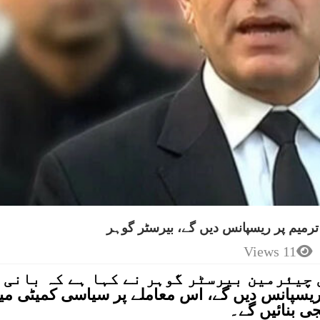
11 Views
 چیئرمین بیرسٹر گوہر نے کہا ہے کہ بانی 
 27ویں ترمیم پر ریسپانس دیں گے، اس معاملے پر سیاسی کمیٹی م
جی بنائیں گے۔