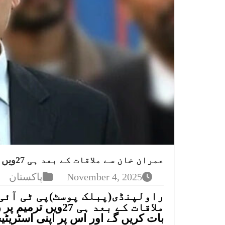
عمران خان سے ملاقات کے بعد ہی 27ویں ترمیم پر ریسپانس دیں گے، بیرسٹر گوہر
November 4, 2025
پاکستان
راولپنڈی(پبلک پوسٹ)پی ٹی آئی
ملاقات کے بعد ہی
بات کریں گے اور اس پر اپنی اسٹریٹی