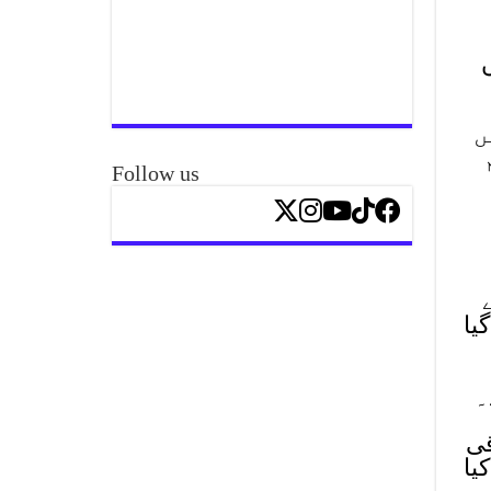
ں
یں
Follow us
یا
۔
ی باقی
دیل کیا