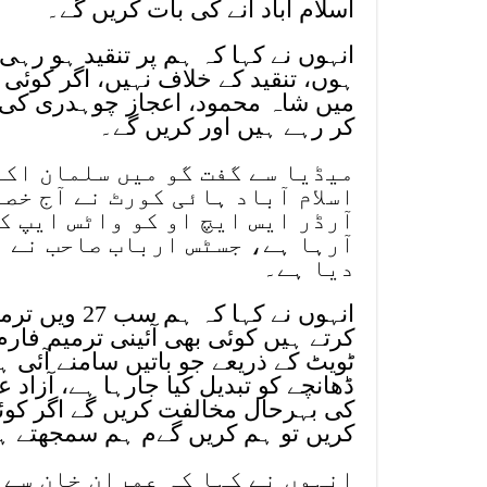
اسلام آباد آنے کی بات کریں گے۔
انہوں نے کہا کہ ہم پر تنقید ہو رہی
ہوں، تنقید کے خلاف نہیں، اگر کوئی
میں شاہ محمود، اعجاز چوہدری کی عی
کر رہے ہیں اور کریں گے۔
میڈیا سے گفت گو میں سلمان اکر
اسلام آباد ہائی کورٹ نے آج خ
آرڈر ایس ایچ او کو واٹس ایپ ک
آرہا ہے، جسٹس ارباب صاحب نے 
دیا ہے۔
انہوں نے کہا
ٹویٹ کے ذریعے جو باتیں سامنے آئی ہ
ڈھانچے کو تبدیل کیا جارہا ہے، آزاد
کی بہرحال مخالفت کریں گے اگر کو
کریں تو ہم کریں گےم ہم سمجھتے ہ
انہوں نے کہا کہ عمران خان سے 