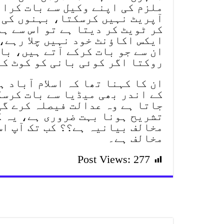
ملزم کی اپنے وکیل سے بات کرائ
آپریٹ نہیں کرسکتا، بہنوں کی 
کر ٹویٹ کر دیتا ہے تو اس سے ہ
ایکس اکاؤنٹ خود نہیں چلا رہے
ان سے جو بات کرکے آتے ہیں، با
روکتا اگر کوئی بانی کو کوٹ کر
ان کا کہنا تھا کہ اسلام آباد 
کے اندر بھی میڈیا سے بات کرس
جاتا ہے وہ عدالت فیصلہ کرے گی
تشریح ہونا بہت ضروری ہے، یہ ک
مخالف بیانیہ ہے؟؟ کب تک آپ اس
مخالف ہے۔
Post Views:
277