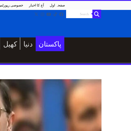
صفحہ اول
آج کا اخبار
خصوصی رپورٹس
پاکستان
دنیا
کھیل