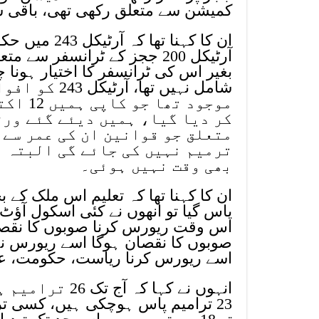
کمیشن سے متعلق رکھی تھی، باقی 
ان کا کہنا ت
آرٹیکل 200 ججز کے ٹرانسفر
بغیر اس کی ٹرانسفر کا اختیار ہونا چ
شامل نہیں تھ
موجود 
کر دیا گیا، ہمیں دیئے گئے ورژ
متعلق جو قوانین ان کی عمر سے 
ترمیم نہیں کی جائے گی البتہ ا
بھی وقت نہیں ہوئی۔
ان کا کہنا تھا کہ تعلیم اس ملک کے
پاس گیا تو انھوں نے کئی اسکول آؤ
اس وقت ریورس کرنا صوبوں کا نقص
اسے ریورس کرنا ریاست، حکومت، عوا