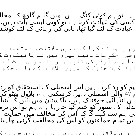
 ہے تو ہم کوئی کنگ نہیں، میں گالم گلوچ کے مخا
 کسی کی عیادت کرتا ہے تو کوئی ایسی بات نہیں،
ادت کے لئے گیا تھا، بانی کی رہائی کے لئے کوش
م راجا نے کہا کہ میری ملاقات سے متعلق
صوصی احکامات دئیے ہیں، میں نے ہائیکورٹ ک
یا ہے، آرڈر کی کاپی میرا ایسوسی ایٹ لے 
ایڈوکیٹ جنرل کو میری ملاقات کے بارے حکم
 کہ ہم سب 27 ویں ترمیم کو رد کرتے ہیں اس اسمبلی کے استحقاق کو رد
کرتے ہیں کوئی بھی آئینی ترمیم فارم 47 والی اسمبلی نہیں کرسکتی ہے، بلاول بھٹو ک
یں انتہائی خوفناک ہیں، پاکستان میں آئین کے بنیا
 عدلیہ کے تصور کو ختم کیا جارہا ہے، ہم تو اس ترم
ئی ہم سے کہے گا کہ اس کی مخالف میں حمایت
یں تمام جماعتوں کو اس کی مخالفت کرنی چاہیئ
میری ملاقات بہت ضروری ہے، بںیادی حق ہے ک