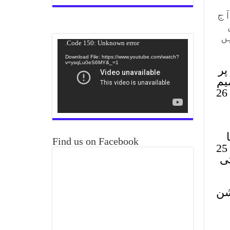
ٓج
ں
Video
Code 150: Unknown error.
Player
Download File: https://www.youtube.com/watch?
v=ysqLu0eS6MY&_=1
ے پر
یم
ہونی ہے تو وہ پہلے اتفاق رائے سے ہوتی رہی ہے، عدلیہ ہمیشہ متنازع رہی ہے لیکن 26
ا
Find us on Facebook
تو اس میں 50 آرٹیکلز تھے، فائنل ورژن پر پہنچے تو 25 آرٹیکلز میں ترامیم کرنا تھیں، ان 25
یں حکومتی
ل کمیشن