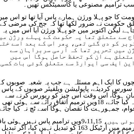
سب ترامیم مصنوعی یا کاسمیٹکس تھیں۔
ھا کہ آرٹیکل 243 میں حکومت کا جو پہلا ورژن ہمارے پاس آیا تھا تو اس می
 سے متعلق حکومت نے ضرور لکھا تھا کہ جج کی مرضی کے
اہے لیکن اکتوبر میں جو پہلا ورژن آیا اس میں یہ
ا، آرٹیکل 243 کو افواج سے متعلق تھا یہ حکومت کے پہلے ورژن م
تھا جو کاپی ہمیں 12 اکتوبر کو دی گئی تھی، پھر اس کے بعد اسے ختم
ن میں تحریر تھا کہ آرمی سربراہان سے
متعلق ہے ان کو تحفظ حاصل ہوگا اس میں
ین ایف سی ایوارڈ سے متعلق کوئی بات کسی
 بچوں کا ایک اہم مسئلہ ہے جب یہ شعبہ صوبوں کے
ٹ سورس کردیئے، پاپولیشن ویلفیئر صوبوں کے پاس گ
ان ہوگا، اس وقت اس چیز کو ریورس کرنے سے
صوبوں کا نقصان ہوگا اسے ریورس نہ کیا جائے، 18ویں ترمیم اتفاق رائے سے ہوئی تھی
م، جمہورہت کا نقصان ہوگا اسے ٹچ نہ کیا جائے
انہوں نے کہا کہ آج تک 26 ترامیم ہوئی ہیں، 9،11,15ویں ترامیم پاس نہیں ہوئ
23 ترامیم پاس ہوچکی ہیں، کسی ترمیم میں آرٹیکل 163 کو تبدیل نہیں کیا، اگر تب