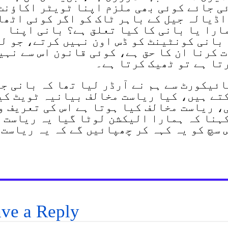
ی جائے کوئی بھی ملزم اپنا ٹویٹر اکاؤنٹ
اڈیالہ جیل کے باہر ٹاک کو اگر کوئی اٹھا
مارا یا بانی کا کیا تعلق ہے؟ بانی اپنا
، بانی کونٹینٹ کو ڈس اون نہیں کرتے، جو ل
ت کرنا ان کا حق ہے، کوئی قانون اس سے نہی
تا ہے تو ٹھیک کرتا ہے۔
ہائیکورٹ سے ہم نے آرڈر لیا تھا کہ بانی ج
کتے ہیں، کیا ریاست مخالف بیانیہ ٹویٹ کی
، ریاست مخالف کیا ہوتا ہے اس کی تعریف و
ہنا کہ ہمارا الیکشن لوٹا گیا یہ ریاست
 سچ کو یہ کہہ کر چھپائیں گے کہ یہ ریاست
ve a Reply