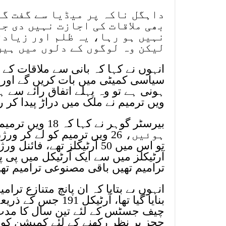
داہگل ناکہ پر میڈیا سے گفت گو 
بھی ملاقات کی اجازت نہیں دی ج
نہیں ہو رہا، یہ ظلم اور زیادت
لیکن وہ لوگوں کے دلوں میں ہیں
سیاسی کمیٹی میں بات کریں گے اور اس
ویں ترمیم نے ملک میں دراڑ پیدا کر رکھی ہے اب 27ویں
ترامیم تھیں باقی مصنوعی ترامیم تھیں لیکن 5 ترامیم پ
ججز پر نظر رکھنے کے لئے کمیشن کو ا