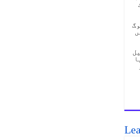
وگ
ں
یل
ا
Lea