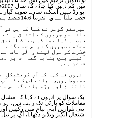
تو 18ویں ترمیم میں اس حد تک تبد
می
ایوارڈ نہیں آسکے، سارے صوبے گیارہ
حصہ ملتا ہے وہ تقریبا 14.6فیصد ہے،یہ آئین میں درج ہے کہ وہ کم نہیں کیا جائے گا۔
بیرسٹر گوہر نے کہا کہ پی ٹی آ
جائے جو صوبوں کے اتفاق رائے ک
فیصلہ کیا تھا کہ جب تک اتفاق 
محکمے صوبوں کے پاس چلے گئے ات
خطرے کو مول لینے والی بات ہے،
آئینی بنچ بنایا گیا اس پر بھی
قدغن ہے۔
انہوں نے کہا کہ آپ کریٹیکل اس
مضبوط ہوں، بجائے اس کے کہ آپ 
کا تناؤ اور بڑھ جائے گا اس سے
ایک سوال پر انہوں نے کہا کہ مشال 
معاملات کو پارٹی تک رہنے دیں، ہر
اپنی تلواریں اپنی نیام میں رکھیں ا
اشتعال انگیز ویڈیو دکھانا، آگ پر تی