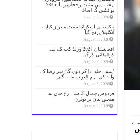
ہفتے میں مثبت رجحان رہا، 5335
پوائنٹس کا اضافہ
August 8, 2026
پاکستانی اسکواڈ ٹیسٹ سیریز کیلیے
انگلینڈ پہنچ گیا
August 8, 2026
افغانستان 2027 ورلڈ کپ کے لیے
کوالیفائی کرگیا
August 8, 2026
’پیسے جلد ادا کر دوں گا‘ میر رضا کے
والد کی اہم آڈیو سامنے آگئی
August 8, 2026
فردوس جمال کا شاہ رخ خان سے
متعلق بیان پر یوٹرن
August 8, 2026
سے
یں