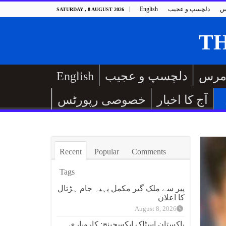
س
دلچسپ و عجیب
English
SATURDAY , 8 AUGUST 2026
مرس
دلچسپ و عجیب
English
آج کا اخبار
خصوصی رپورٹس
Recent
Popular
Comments
Tags
پیر سے ملک گیر مکمل پہیہ جام ہڑتال
کا اعلان
August 8, 2026
پاکستان اسٹاک ایکسچینج: کاروباری