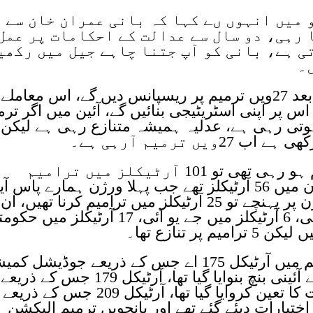
میں انہوں ںے کہا کہ بانی عمران خان سے ا
ا رہی، دو سال سے عدالت کے احکامات پر عمل
ی ہے، بانی کو آپ جتنا چاہے جیل میں رکھی
۔
انہوں نے کہا کہ بانی سے ملاقات کے بعد 27ویں ترمیم پر ریسپانس دیں گے، اس معامل
 پر اپنی اسٹریٹیجی بنائیں گے، آئین میں اگر ترم
 ترمیم آرہی ہے۔
بیرسٹر گوہر نے کہا کہ 18 ویں ترمیم ہو رہی تھی تو 101 آرٹیکلز میں ترامیم
ہوئیں، 26 ویں ترمیم کو لے کر ورژن میں 56 آرٹیکلز تھے جب پہلا ورژن ہمارے پاس آی
آرٹیکلز میں سے ایک آرٹیکل میں پی پی، 6 آرٹیکلز میں جے یو آئی، 17 آرٹیکلز م
ر تنازع تھا۔
انہوں ںے بتایا کہ ان پانچ متنازع ترامیم میں آرٹیکل 175 اے جس کے ذریعے جوڈیش
بنایا گیا تھا، آرٹیکل 191 جس کے ذریعے آئینی بنچ بنوایا گیا تھا، آرٹیکل 179 جس کے ذریعے
چیف جسٹس کے لئے تین سال کا مدت کا تعین کروایا گیا تھا، آرٹیکل 209 جس کے ذریعے
ختیارات دیئے گئے تھے اور پانچویں ترمیم الیکشن