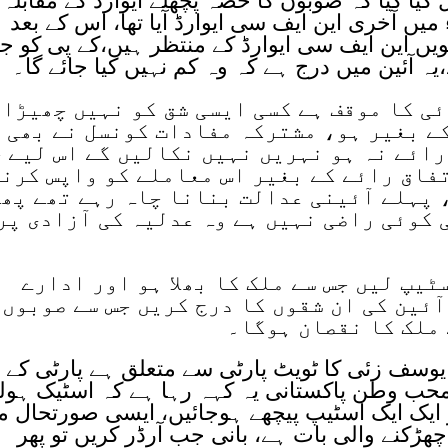
یل کیا گیا کہ صوبوں کا حصہ پچھلے ایوارڈ کے مقابلہ
ں کم نہیں کیا جائے گا، سال 2007ء میں آخری این ایف سی ایوارڈ آیا تھا، اس کے بعد
ویں این ایف سی ایوارڈ کے منتظر ہیں،کے پی کو ج
ئی کا موقف ہے کسی ایسی شق کو نہیں چھیڑا
ے بغیر ہو، مشترکہ مفادات کونسل نے بھی
رائے نہ ہو نہریں نہیں نکالیں گے اس لیے 
فاق رائے کے بغیر اس معاملے کو واپس کرن
 پہلے آئینی عدالت بنانا چاہ رہے تھے پھ
 کوئی راضی نہیں ہے وہ عدلیہ کی آزادی پر
ٹیپ لیں جس سے ملک کا بھلا ہو اور ادارے
آئین کی ان شقوں کا درج کریں جس سے صوبوں
 ملک کا نقصان ہوگا۔
یوسف زئی کا ٹویٹ پارٹی سے متعلق ہے پارٹی کے
 محب وطن پاکستانی یہ کہہ رہا ہے کہ اسٹیک ہول
ور ایک ایک اسٹیپ پیچھے ہوجائیں، ایسی صورتحال م
ل چھڑکنے والی بات ہے، بانی جب آرڈر کریں تو پھر