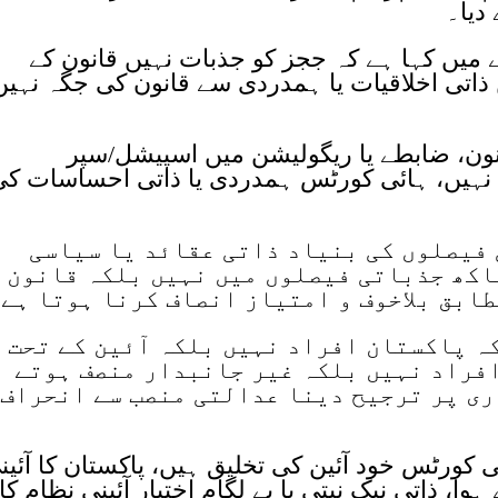
دیا۔
ے میں کہا ہے کہ ججز کو جذبات نہیں قانون کے
ذاتی اخلاقیات یا ہمدردی سے قانون کی جگہ نہیں
انون، ضابطے یا ریگولیشن میں اسپیشل/سپر
 نہیں، ہائی کورٹس ہمدردی یا ذاتی احساسات کی
 فیصلوں کی بنیاد ذاتی عقائد یا سیاسی
اکھ جذباتی فیصلوں میں نہیں بلکہ قانون 
طابق بلاخوف و امتیاز انصاف کرنا ہوتا ہے
ہ پاکستان افراد نہیں بلکہ آئین کے تحت
افراد نہیں بلکہ غیر جانبدار منصف ہوتے
ری پر ترجیح دینا عدالتی منصب سے انحراف
 کورٹس خود آئین کی تخلیق ہیں، پاکستان کا آئین
، ذاتی نیک نیتی یا بے لگام اختیار آئینی نظام کا