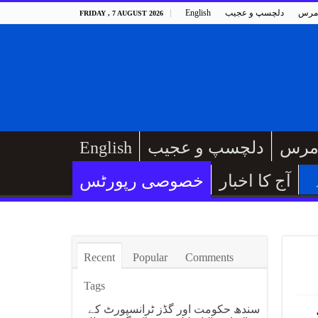
مرس
دلچسپ و عجیب
English
FRIDAY , 7 AUGUST 2026
مرس
دلچسپ و عجیب
English
آج کا اخبار
خصوصی رپورٹس
Recent
Popular
Comments
Tags
سندھ حکومت اور گڈز ٹرانسپورٹ کے