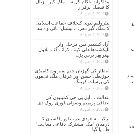
مذاکرات ناکام،کل سے ملک گیر ہڑتال
کا فیصلہ برقرار
August 7, 2026
پیٹرولیم لیوی کیخلاف جماعت اسلامی
کےملک گیر دھرنے، نیشنل ہائی وے بند
August 7, 2026
آزاد کشمیر میں مرحلہ وار
الیکشندھاندلی کیلئے کرائے گئے: بلاول
بھٹو پھر برس پڑے
August 7, 2026
انتظار کی گھڑیاں ختم نمبر ون کامیڈی
پر
جوڑیعلی حسن اور عرفان ملک قہقوں
۔
کی برسات کرینگے
August 7, 2026
عدالت نے ایل پی جی کمپنیوں کی
اضافی پریمیم وصولی فوری روک دی
August 7, 2026
ترکیہ، سعودی عرب اور پاکستان کے
درمیان ’مکہ مشترکہ دفاعی معاہدہ‘
ی
طے پا گیا