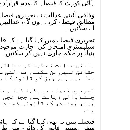
ہائی کورٹ کا فیصلہ کالعدم قرار دے 
وفاقی آئینی عدالت نے تحریری فیصل
مطابق فیصلے کرنے ہوں گے، عدالتیں 
لے سکتیں۔
تحریری فیصلے میں کہا گیا ہے کہ ق
سپلیمنٹری امتحان کی اجازت موجود
بنیاد پر حکم جاری نہیں کر سکتیں۔
آئینی عدالت نے کہا کہ عدالتی
حقائق نہیں بن سکتے، عدالتی س
عمل میں ہے، ججز کو قانون کے م
تحریری فیصلے میں کہا گیا ہے ک
چلنے والی ریاست ہے، ججز نجی 
ہیں، ہمدردی کو قانونی ذمے دا
ہے۔
فیصلے میں یہ بھی کہا گیا ہے کہ ہائی
سفر ہمیشہ قانون کے دائرے میں طے ہوا