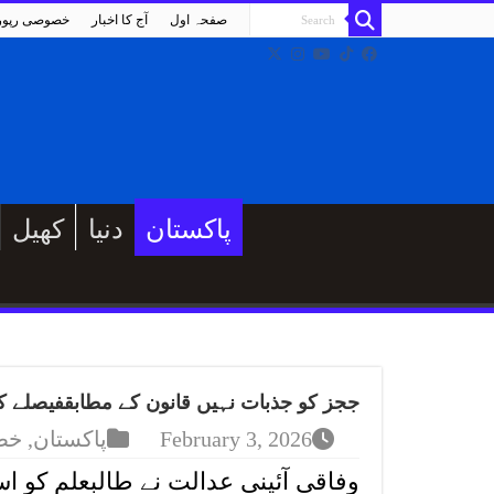
صفحہ اول
آج کا اخبار
خصوصی رپو
پاکستان
دنیا
کھیل
ججز کو جذبات نہیں قانون کے مطابقفیصلے کر
February 3, 2026
پاکستان
,
خص
وفاقی آئینی عدالت نے طالبعلم کو 