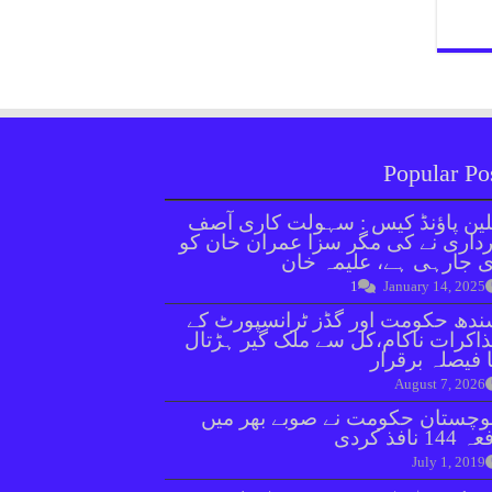
Popular Po
ین پاؤنڈ کیس : سہولت کاری آصف
داری نے کی مگر سزا عمران خان کو
 جارہی ہے، علیمہ خان
1
January 14, 2025
دھ حکومت اور گڈز ٹرانسپورٹ کے
اکرات ناکام،کل سے ملک گیر ہڑتال
 فیصلہ برقرار
August 7, 2026
وچستان حکومت نے صوبے بھر میں
144 نافذ کردی
July 1, 2019