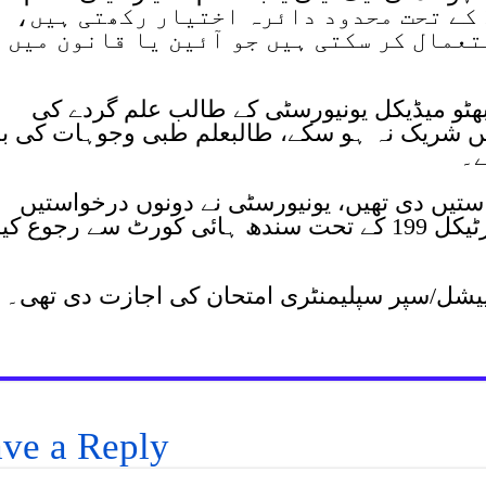
حصہ نہیں، ہائی کورٹس آرٹیکل 199 کے تحت محدود دائرہ اختیار رکھتی ہیں،
عمال کر سکتی ہیں جو آئین یا قانون میں
ھٹو میڈیکل یونیورسٹی کے طالب علم گردے کی
میں شریک نہ ہو سکے، طالبعلم طبی وجوہات کی بن
ے۔
ے وائس چانسلر کو 2 درخواستیں دی تھیں، یونیورسٹی نے دونوں درخواستیں
مسترد کر دیں، طالبعلم نے آئین کے آرٹیکل 199 کے تحت سندھ ہائی کورٹ سے رجوع کی
پیشل/سپر سپلیمنٹری امتحان کی اجازت دی تھی۔
ve a Reply