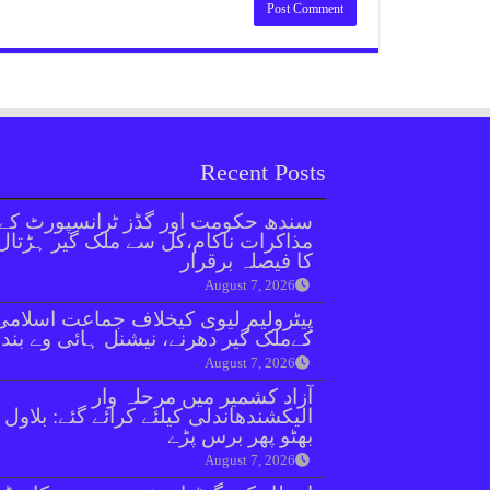
Recent Posts
سندھ حکومت اور گڈز ٹرانسپورٹ کے
مذاکرات ناکام،کل سے ملک گیر ہڑتال
کا فیصلہ برقرار
August 7, 2026
پیٹرولیم لیوی کیخلاف جماعت اسلامی
کےملک گیر دھرنے، نیشنل ہائی وے بند
August 7, 2026
آزاد کشمیر میں مرحلہ وار
الیکشندھاندلی کیلئے کرائے گئے: بلاول
بھٹو پھر برس پڑے
August 7, 2026