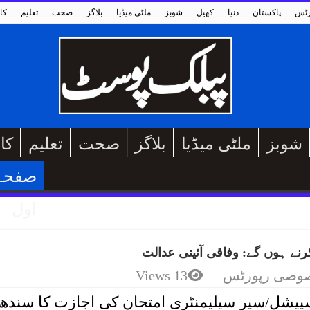
رٹس
پاکستان
دنیا
کھیل
شوبز
ملٹی میڈیا
بلاگز
صحت
تعلیم
کا
شوبز
ملٹی میڈیا
بلاگز
صحت
تعلیم
کا
صفحہ
اول
نے ہوں گے: وفاقی آئینی عدالت
وصی رپورٹس
13 Views
اسپیشل/سپر سپلیمنٹری امتحان کی اجازت کا سندھ