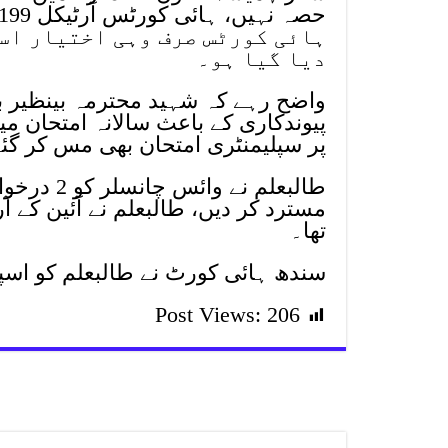
ہائی کورٹس صرف وہی اختیار است
دیا گیا ہو۔
واضح رہے کہ شہید محترمہ بینظیر ب
پیوندکاری کے باعث سالانہ امتحان 
پر سپلیمنٹری امتحان بھی مس کر گئ
طالبعلم ن
تھا۔
سندھ ہائی کورٹ نے طالبعلم کو اس
Post Views:
206