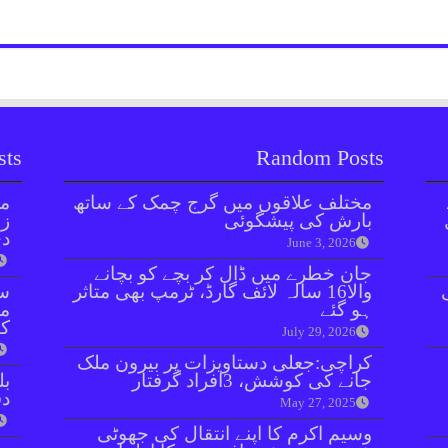
sts
Random Posts
مختلف علاقوں میں گرج چمک کے ساتھ
مل
بارش کی پیشگوئی
زر
دی
June 3, 2026
جان خطرے میں ڈال کر بچے کو بچانے
والا16 سالہ لائف گارڈ، ٹرمپ بھی متاثر
سن
ہو گئے
مذ
کا
July 29, 2026
کراچی:جعلی دستاویزات پر بیرون ملک
جانے کی کوشش، 3افراد گرفتار
بل
دفعہ 
May 27, 2025
وسیم اکرم کا اپنے انتقال کی جھوٹی