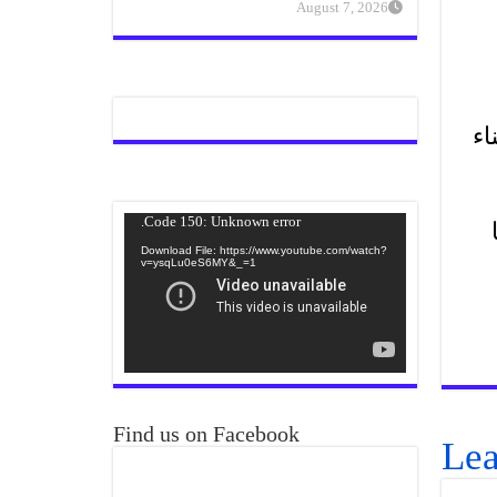
August 7, 2026
اء
Video
Code 150: Unknown error.
ا
Player
Download File: https://www.youtube.com/watch?
v=ysqLu0eS6MY&_=1
Find us on Facebook
Lea