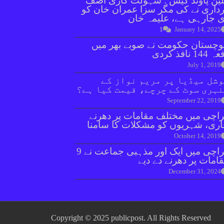
ین پاؤنڈ کیس : سہولت کاری آصف
داری نے کی مگر سزا عمران خان کو
 جارہی ہے، علیمہ خان
1
January 14, 2025
وچستان حکومت نے صوبے بھر میں
144 نافذ کردی
July 1, 2019
شل میڈیا پر مریم نواز کے
ہری سوٹ کے چرچے، قیمت کیا ہے؟
September 22, 2019
اچی میں مختلف مقامات پر دھرنے
ری، شہریوں کو مشکلات کا سامنا
October 14, 2019
کراچی میں ایک اور مذہبی جماعت نے 9
امات پر دھرنے دے دیے
December 31, 2024
Copyright © 2025 publicpost. All Rights Reserved