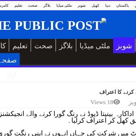
پاکستان
دنیا
کھیل
شوبز
ملٹی میڈیا
بلاگز
صحت
تعلیم
کامر
شوبز
ملٹی میڈیا
بلاگز
صحت
تعلیم
کا
صفحہ
اول
 کرنے کا اعتراف
بز
18 Views
کارہ بینیتا ڈیوڈ نے رنگ گورا کرنے والے انجیکشنز
ق کھل کر اعتراف کرلیا۔
سٹ میں شرکت کی جہاں انہوں نے اپنی رنگت گوری