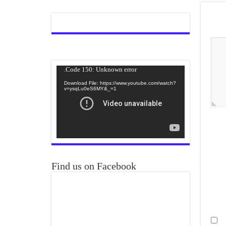
Video
Code 150: Unknown error.
Player
Download File: https://www.youtube.com/watch?
v=ysqLu0eS6MY&_=1
Find us on Facebook