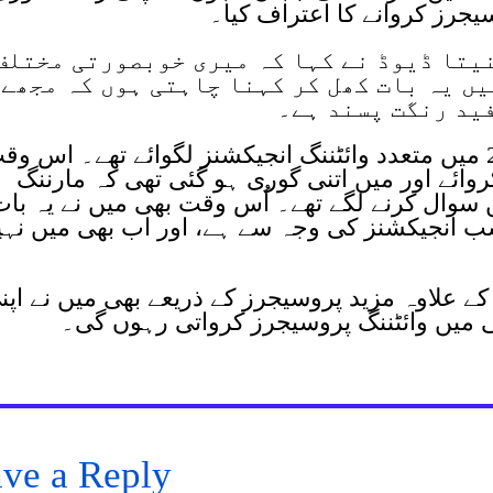
یجرز کروانے کا اعتراف کیا۔
یتا ڈیوڈ نے کہا کہ میری خوبصورتی مختلف
ں یہ بات کھل کر کہنا چاہتی ہوں کہ مجھے
ید رنگت پسند ہے۔
ان کا کہنا تھا کہ میں نے 2017 یا 2018 میں متعدد وائٹننگ انجیکشنز لگوائے تھے۔ اس و
وائے اور میں اتنی گوری ہو گئی تھی کہ مارننگ
وال کرنے لگے تھے۔ اُس وقت بھی میں نے یہ بات
ہ سب انجیکشنز کی وجہ سے ہے، اور اب بھی میں نہ
 کے علاوہ مزید پروسیجرز کے ذریعے بھی میں نے اپن
ھی میں وائٹننگ پروسیجرز کرواتی رہوں گی۔
ve a Reply