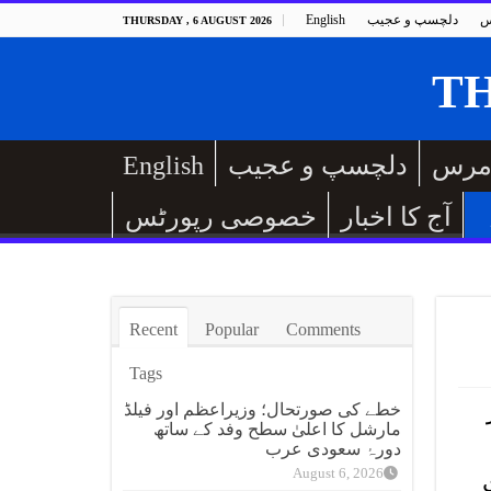
س
دلچسپ و عجیب
English
THURSDAY , 6 AUGUST 2026
مرس
دلچسپ و عجیب
English
آج کا اخبار
خصوصی رپورٹس
Recent
Popular
Comments
Tags
خطے کی صورتحال؛ وزیراعظم اور فیلڈ
مارشل کا اعلیٰ سطح وفد کے ساتھ
دورۂ سعودی عرب
August 6, 2026