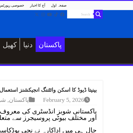
صفحہ اول
آج کا اخبار
خصوصی رپورٹس
پاکستان
دنیا
کھیل
بینیتا ڈیوڈ کا اسکن وائٹننگ انجیکشنز استعمال
February 5, 2026
پاکستان
,
شو
پاکستانی شوبز انڈسٹری کی معروف ادا
اور مختلف بیوٹی پروسیجرز سے متعل
حال ہی میں اداکارہ نے نجی پوڈکا