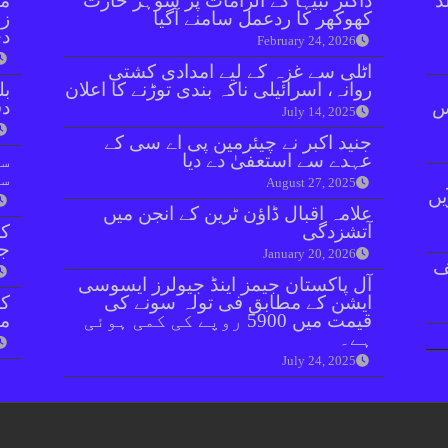
ڈ
ڈاکٹر نبیہا کے الزامات پر شوہر حارث
مل
کھوکھر کا ردعمل سامنے آگیا
زر
دی
February 24, 2026
اٹلی سے غزہ کے لیے امدادی کشتی
روانہ، اسرائیلی ناکہ بندی توڑنے کا اعلان
بل
ائنٹس
دفعہ 
July 14, 2025
جنید اکبر نے چیئرمین پی اے سی کے
عہدے سے استعفیٰ دے دیا
سو
سن
August 27, 2025
یں
علامہ اقبال ڈاؤن ٹرین کے انجن میں
آتشزدگی
کر
جا
January 20, 2026
ف
آل پاکستان جیمز اینڈ جیولرز ایسوسی
ایشن کے مطابق فی تولہ سونے کی
قیمت میں 5900 روپے کی کمی ہوئی
مق
ہے۔
July 24, 2025