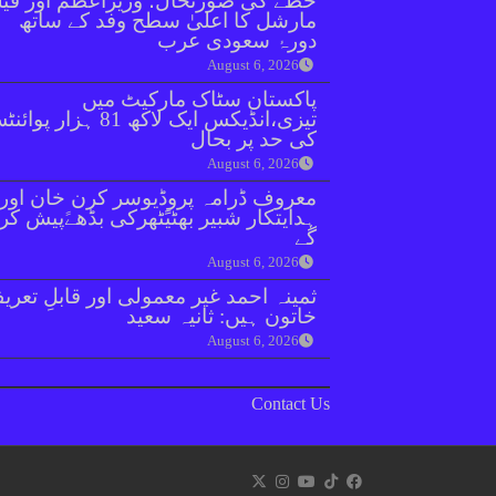
خطے کی صورتحال؛ وزیراعظم اور فیل
مارشل کا اعلیٰ سطح وفد کے ساتھ
دورۂ سعودی عرب
August 6, 2026
پاکستان سٹاک مارکیٹ میں
تیزی،انڈیکس ایک لاکھ 81 ہزار پو
کی حد پر بحال
August 6, 2026
معروف ڈرامہ پروڈیوسر کرن خان اور
ہدایتکار شبیر بھٹیًٹھرکی بڈھےًپیش کر
گے
August 6, 2026
ثمینہ احمد غیر معمولی اور قابلِ تعری
خاتون ہیں: ثانیہ سعید
August 6, 2026
Contact Us