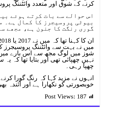
کرنے کے شوق اور متعدد وائٹننگ پروس
اس حوالے سے بات کرتے ہوئے بین
بیوٹی پروسیجرز کا کمال ہے۔ می
گوری رنگت کا جنون ہے، مجھے سف
میں نے بہت سے وائٹننگ پروسیجرز کر
شوز میں لوگ مجھ سے اس بارے میں س
نہیں چھپائی تھی اور بتایا تھا کہ ی
چھپا رہی۔
انہوں نے مزید کہا کہ رنگ گورا کرنے
خوبصورتی کو نکھارا ہے اور آئندہ ب
Post Views:
187