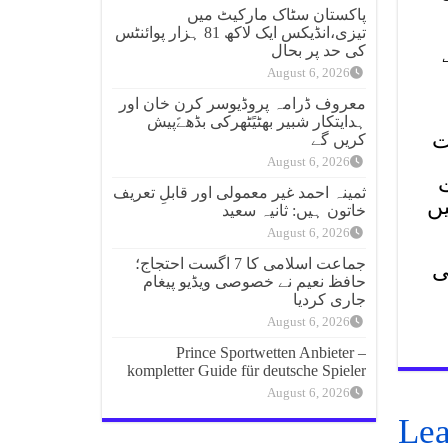
پاکستان سٹاک مارکیٹ میں
تیزی،انڈیکس ایک لاکھ 81 ہزار پوائنٹس
کی حد پر بحال
August 6, 2026
معروف ڈرامہ پروڈیوسر کرن خان اور
ہدایتکار شبیر بھٹیًٹھرکی بڈھےًپیش
قت
کریں گے
August 6, 2026
ثمینہ احمد غیر معمولی اور قابلِ تعریف
یں
خاتون ہیں: ثانیہ سعید
August 6, 2026
جماعت اسلامی کا 7 اگست احتجاج؛
ی
حافظ نعیم نے خصوصی ویڈیو پیغام
جاری کردیا
August 6, 2026
Prince Sportwetten Anbieter –
kompletter Guide für deutsche Spieler
August 6, 2026
Lea