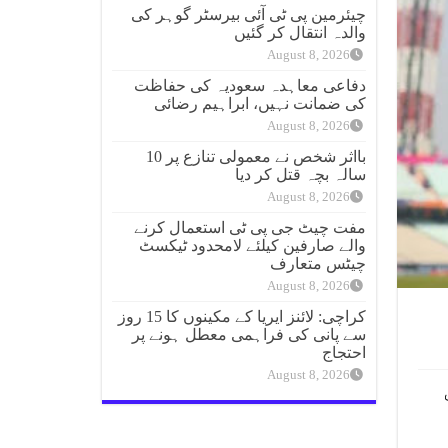
چیئرمین پی ٹی آئی بیرسٹر گوہر کی
والدہ انتقال کر گئیں
August 8, 2026
دفاعی معاہدہ سعودیہ کی حفاظت
کی ضمانت نہیں، ابراہیم رضائی
August 8, 2026
بااثر شخص نے معمولی تنازع پر 10
سالہ بچہ قتل کر دیا
August 8, 2026
مفت چیٹ جی پی ٹی استعمال کرنے
والے صارفین کیلئے لامحدود ٹیکسٹ
چیٹس متعارف
August 8, 2026
کراچی: لائنز ایریا کے مکینوں کا 15 روز
سے پانی کی فراہمی معطل ہونے پر
احتجاج
August 8, 2026