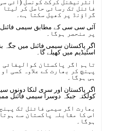
انٹرنیشنل کرکٹ کونسل (آئی سی 
فائنل تک رسائی حاصل کر لیتا ہ
گراؤنڈ پر کھیل سکتا ہے۔
پر منحصر ہوگا۔
اسٹیڈیم میں کھیلے گا۔
تاہم اگر پاکستان کوالیفائی ن
پہنچ کر بھارت کے علاوہ کسی او
ہی ہوگا۔
کولکتہ جبکہ دوسرا سیمی فائنل ممبئ
بھارت اگر سیمی فائنل تک پہنچت
اس کا مقابلہ پاکستان سے ہوتا 
ہوگا۔