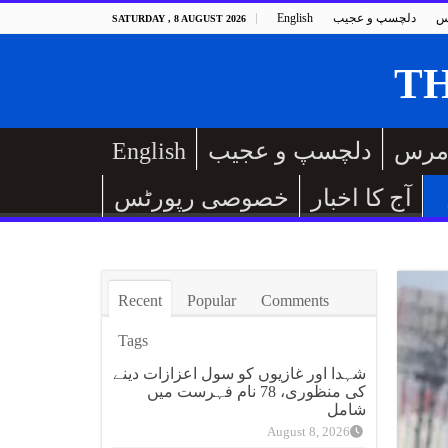
س
دلچسپ و عجیب
English
SATURDAY , 8 AUGUST 2026
مرس
دلچسپ و عجیب
English
آج کا اخبار
خصوصی رپورٹس
Recent
Popular
Comments
Tags
شہدا اور غازیوں کو سول اعزازات دینے
کی منظوری، 78 نام فہرست میں
شامل
August 8, 2026