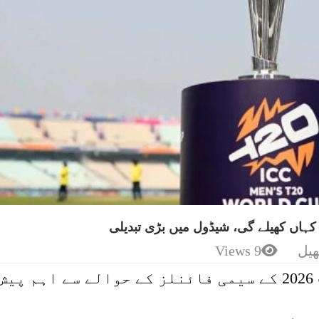
کہاں کھیلے گی، شیڈول میں بڑی تبدیلی
ھیل
9 Views
آئی سی سی مینز ٹی ٹوئنٹی ورلڈکپ 2026 کے سیمی فائنلز کے حوالے سے اہم پیش