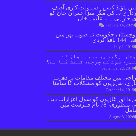
ین پاؤنڈ کیس : سہولت کاری آصف
داری نے کی مگر سزا عمران خان کو
 جارہی ہے، علیمہ خان
1
January 14, 2025
وچستان حکومت نے صوبے بھر میں
144 نافذ کردی
July 1, 2019
شل میڈیا پر مریم نواز کے
ہری سوٹ کے چرچے، قیمت کیا ہے؟
September 22, 2019
اچی میں مختلف مقامات پر دھرنے
ری، شہریوں کو مشکلات کا سامنا
October 14, 2019
دا اور غازیوں کو سول اعزازات دینے
کی منظوری، 78 نام فہرست میں
امل
August 8, 2026