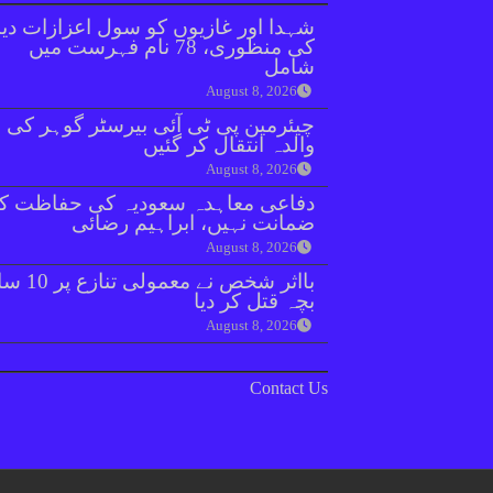
شہدا اور غازیوں کو سول اعزازات دین
کی منظوری، 78 نام فہرست میں
شامل
August 8, 2026
چیئرمین پی ٹی آئی بیرسٹر گوہر کی
والدہ انتقال کر گئیں
August 8, 2026
دفاعی معاہدہ سعودیہ کی حفاظت ک
ضمانت نہیں، ابراہیم رضائی
August 8, 2026
بااثر شخص نے معمولی ت
بچہ قتل کر دیا
August 8, 2026
Contact Us