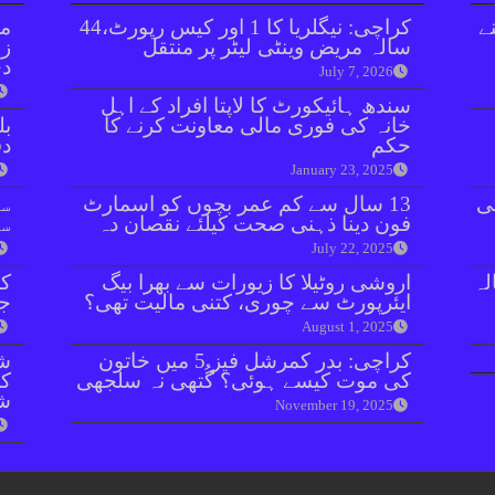
ے
کراچی: نیگلریا کا 1 اور کیس رپورٹ،44
مل
سالہ مریض وینٹی لیٹر پر منتقل
زر
دی
July 7, 2026
سندھ ہائیکورٹ کا لاپتا افراد کے اہل
خانہ کی فوری مالی معاونت کرنے کا
بل
حکم
دفعہ 
January 23, 2025
ی
13 سال سے کم عمر بچوں کو اسمارٹ
سو
فون دینا ذہنی صحت کیلئے نقصان دہ
سن
July 22, 2025
نازع پر 10 سالہ
اروشی روٹیلا کا زیورات سے بھرا بیگ
کر
ایئرپورٹ سے چوری، کتنی مالیت تھی؟
جا
August 1, 2025
کراچی: بدر کمرشل فیز 5 میں خاتون
شہ
کی موت کیسے ہوئی؟ گُتھی نہ سلجھی
ش
November 19, 2025