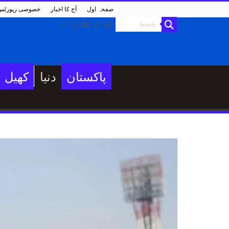
صفحہ اول
آج کا اخبار
خصوصی رپورٹس
پاکستان
دنیا
کھیل