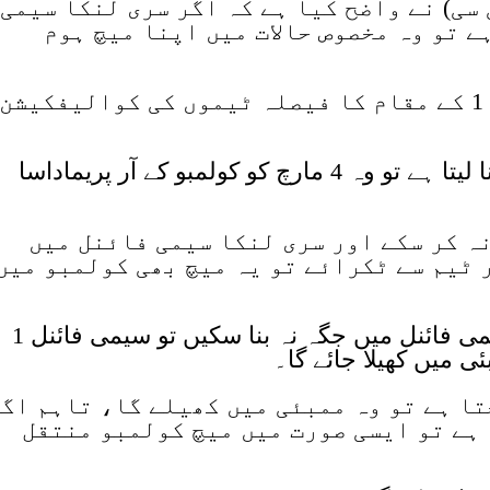
سی) نے واضح کیا ہے کہ اگر سری لنکا سیمی
ے تو وہ مخصوص حالات میں اپنا میچ ہوم
آئی سی سی کے مطابق سیمی فائنل 1 کے مقام کا فیصلہ ٹیموں کی کوالیفکیشن
اگر پاکستان سیمی فائنل میں جگہ بنا لیتا ہے تو وہ 4 مارچ کو کولمبو کے آر پریماداسا
ہ کر سکے اور سری لنکا سیمی فائنل میں
ر ٹیم سے ٹکرائے تو یہ میچ بھی کولمبو میں
اگر پاکستان اور سری لنکا دونوں سیمی فائنل میں جگہ نہ بنا سکیں تو سیمی فائنل 1
ی میں کھیلا جائے گا۔
ا ہے تو وہ ممبئی میں کھیلے گا، تاہم اگ
ہے تو ایسی صورت میں میچ کولمبو منتقل