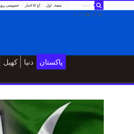
صفحہ اول
آج کا اخبار
خصوصی رپو
پاکستان
دنیا
کھیل