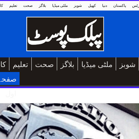
رٹس
پاکستان
دنیا
کھیل
شوبز
ملٹی میڈیا
بلاگز
صحت
تعلیم
کا
شوبز
ملٹی میڈیا
بلاگز
صحت
تعلیم
کا
صفحہ
اول