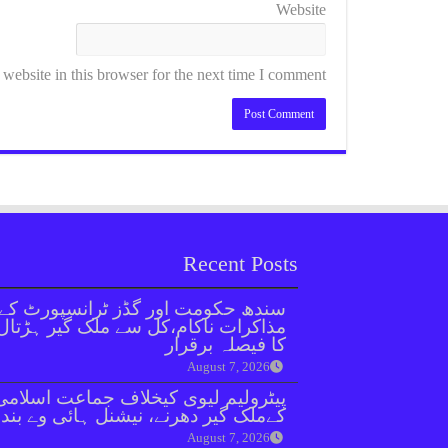
Website
ebsite in this browser for the next time I comment.
Recent Posts
سندھ حکومت اور گڈز ٹرانسپورٹ کے
مذاکرات ناکام،کل سے ملک گیر ہڑتال
کا فیصلہ برقرار
August 7, 2026
پیٹرولیم لیوی کیخلاف جماعت اسلامی
کےملک گیر دھرنے، نیشنل ہائی وے بند
August 7, 2026