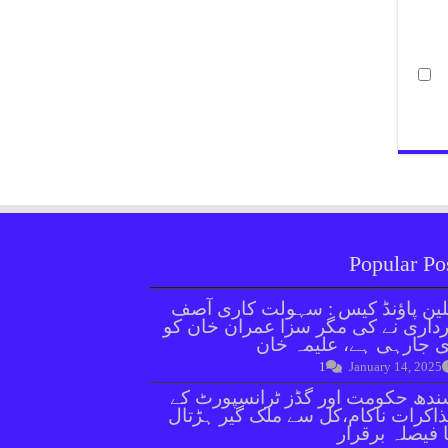
Popular Po
ین پاؤنڈ کیس : سہولت کاری آصف
داری نے کی مگر سزا عمران خان کو
 جارہی ہے، علیمہ خان
1
January 14, 2025
دھ حکومت اور گڈز ٹرانسپورٹ کے
اکرات ناکام،کل سے ملک گیر ہڑتال
 فیصلہ برقرار