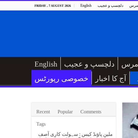
مرس
دلچسپ و عجیب
English
FRIDAY , 7 AUGUST 2026
مرس
دلچسپ و عجیب
English
آج کا اخبار
خصوصی رپورٹس
Recent
Popular
Comments
Tags
ملین پاؤنڈ کیس : سہولت کاری آصف