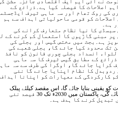
ومت نے آئی ایم ایف اقتصادی جائزہ مشن کی
اہم اصلاحات کا فیصلہ کیا ہے۔ذرائع کے
ی کی روک تھام اور سہ ماہی ٹیرف ایڈجسٹم
اصلاحات کو قومی ماحولیاتی اہداف سے ہم
ر ہے۔
 سبسڈی کا نیا نظام متعارف کرانے کی
پر مبنی گاڑیوں کا استعمال کم کرنے کے ل
ویز ہے۔بجٹ میں مختص گیس اور بجلی کی
ن تک محدود کیا جائے گا، بجلی شعبے کی
لتواء انسداد بجلی چوری قانون کو نافذ
ذرائع کے مطابق گیس ٹیرف کا سہ ماہی
 کرایا جائے گا، اوگرا کی طرف سے سہ ماہ
 ردوبدل کا نظام اپنایا جائے گا نئی
کم کارکردگی کے معیارات کو اپنانا اہداف
 کو یقینی بنایا جائے گا، اس مقصد کیلئے پبلک
پروکیورمنٹ قوانین میں ترمیم کی جائے گی، پاکستان میں 2030ء تک 30 فیصد نئی
 تبدیل کرنے کا ہدف ہے۔