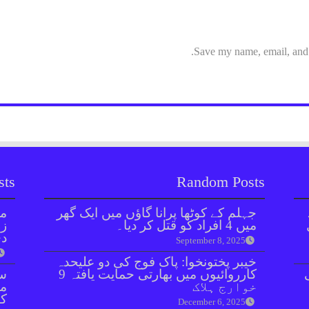
Save my name, email, and w
sts
Random Posts
جہلم کے کوٹھا پرانا گاؤں میں ایک گھر
مل
میں 4 افراد کو قتل کر دیا۔
زر
دی
September 8, 2025
خیبر پختونخوا: پاک فوج کی دو علیحدہ
کارروائیوں میں بھارتی حمایت یافتہ 9
سن
خوارج ہلاک
مذ
کا
December 6, 2025