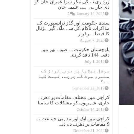
زرداری نے کی مگر سزا عمران خان کو
دی جارہی ہے، علیمہ خان
1
January 14, 2025
سندھ حکومت اور گڈز ٹرانسپورٹ کے
مذاکرات ناکام،کل سے ملک گیر ہڑتال
کا فیصلہ برقرار
August 7, 2026
بلوچستان حکومت نے صوبے بھر میں
دفعہ 144 نافذ کردی
July 1, 2019
سوشل میڈیا پر مریم نواز کے
سنہری سوٹ کے چرچے، قیمت کیا
ہے؟
September 22, 2019
کراچی میں مختلف مقامات پر دھرنے
جاری، شہریوں کو مشکلات کا سامنا
October 14, 2019
کراچی میں ایک اور مذہبی جماعت نے
9 مقامات پر دھرنے دے دیے
December 31, 2024