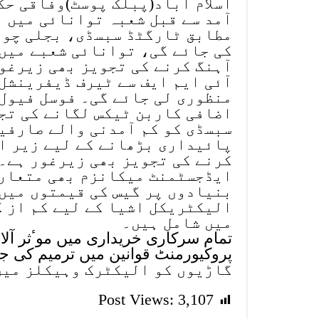
اسلام آباد(پبلک پوسٹ)وفاقی حک
آمد سے قبل شعبہ توانائی میں 
مطابق ٹارگٹڈ سبسڈی، بجلی چور
کی جائے گی، توانائی شعبے میں 
آہنگ کرنے کی تجویز بھی زیرغو
آئی ایم ایف سے ٹیرف ڈیفرینشل
منظوری لی جائے گی۔ فوسل فیول 
اضافی کاربن ٹیکس لگانے کی تج
سبسڈی کو کم آمدنی والے صارفی
پائیداری بڑھانے کے لیے زیر ا
کرنے کی تجویز بھی زیرغور ہے۔
ایڈجسٹمنٹ میکانزم بھی متعارف
بنیادوں پر گیس کی قیمتوں میں
الیکٹریکل اشیا کے لیے کم از 
میں شامل ہیں۔
تمام سرکاری خریداری میں موٴثر آلات
گاڑیوں کو الیکٹرک وہیکلز میں
Post Views:
3,107