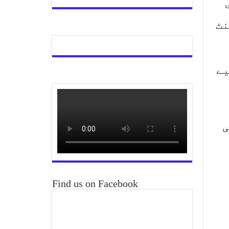
نٹ
یے
ی
Find us on Facebook