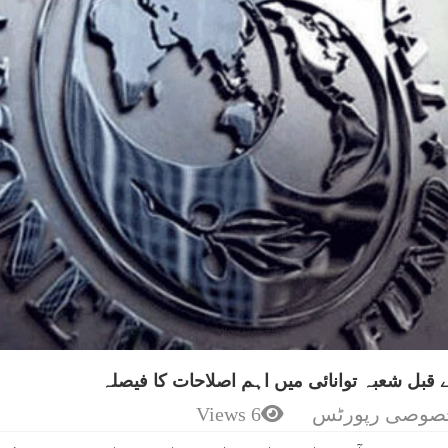
قبل شعبہ توانائی میں اہم اصلاحات کا فیصلہ
صوصی رپورٹس
6 Views