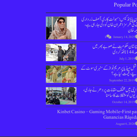
Popular Po
ین پاؤنڈ کیس : سہولت کاری آصف زرداری
کی مگر سزا عمران خان کو دی جارہی ہے،
مہ خان
1
January 14, 2025
وچستان حکومت نے صوبے بھر میں
نافذ کردی
July 1, 2019
ل میڈیا پر مریم نواز کے سنہری سوٹ کے
چے، قیمت کیا ہے؟
September 22, 2019
اچی میں مختلف مقامات پر دھرنے جاری،
یوں کو مشکلات کا سامنا
October 14, 2019
Kinbet Casino – Gaming Mobile‑First pa
Ganancias Rápid
August 6, 2026