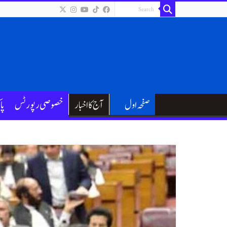
صفحہ اول
آج کا اخبار
خصوصی رپورٹس
پا