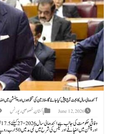
آئندہ مالی سال کا بجٹ آج پیش کیا جائے گا، ملازمین کی تنخواہوں اور پینشن میں اض
June 12, 2026
پاکستان
,
خصوصی رپورٹس
و