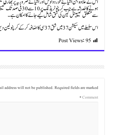
اس کے علاوہ جن اشیائے خوردونوش اور اشیائے ضروریہ پر بھاری ٹیک
سے متعلق کیپیٹل گین کی شق شامل کیے جانے کا امکان ہے۔
اس سلسلے میں سیکشن 37 میں شق 37 سی کا اضافہ کر کے کرپٹو لین دین سے کیپیٹل گین وصول کیا جا سکتا ہے۔
Post Views:
95
il address will not be published.
Required fields are marked
*
Comment