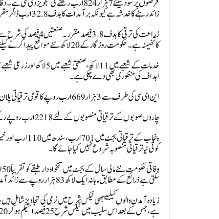
زائد رہنے کا خدشہ ہے کیونکہ برآمدات کا ہدف 32.8 ارب ڈالر مقرر کیا گیا ہے جبکہ درآمدات کا تخمینہ 70 ارب ڈالر لگایا گیا ہے۔
کا تخیمنہ ہے۔حکومت روزگار کے 20 لاکھ نئے مواقع پیدا کرنے کیلئے پرعزم ہے۔
اہداف کی منظوری بھی دے چکی ہے۔
این ای سی کی طرف سے 3 ہزار 669 ارب روپے کا قومی ترقیاتی پلان بھی منظور کیا جاچکا ہے وفاقی پی ایس ڈی پی کا حجم 1000 ارب روپے۔
چاروں صوبوں کے ترقیاتی منصوبوں کے لئے 2218 ارب روپے رکھے گئے ہیں وفاق اور صوبے مل کر ترقیاتی بجٹ میں ایک ہزار 46 ارب روپے کی بچت کریں گے۔
کوئی نیا ترقیاتی منصوبہ شروع نہیں کیا جائے گا۔
سکتی ہے ذرائع کے مطابق ماہانہ ایک لاکھ 83 ہزار روپے سے زائد آمدن رکھنے والے افراد کو ریلیف دینے پر غور کیا جا رہا ہے۔
ہے، جس کے بعد اس سلیب میں ٹیکس شرح 25 فیصد اسیکم ہوکر 20 فیصد تک آسکتی ہے، اس سلیب سے قریباً 4 لاکھ ملازمین مستفید ہونے کا امکان ہے۔