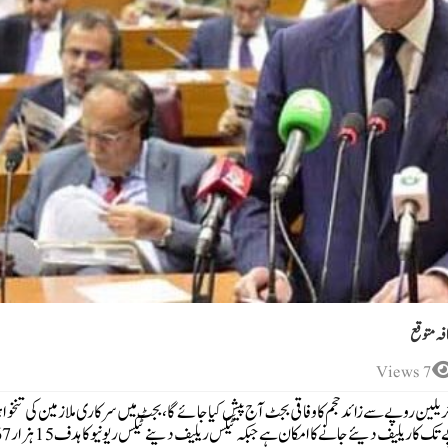
افہ متوقع
7 Views
فاقی حکومت کی جانب سے ائندہ مالی سال 2026-27کیلئے 17.5 ٹریلین روپے سے زائد حجم کا وفاقی بجٹ آج پیش کیا جائے گا، بجٹ میں سرکاری ملازمین کی ت
اور پنشن میں اضافے اور ٹیکس کی شرح میں کمی مد میں50 ارب روپے