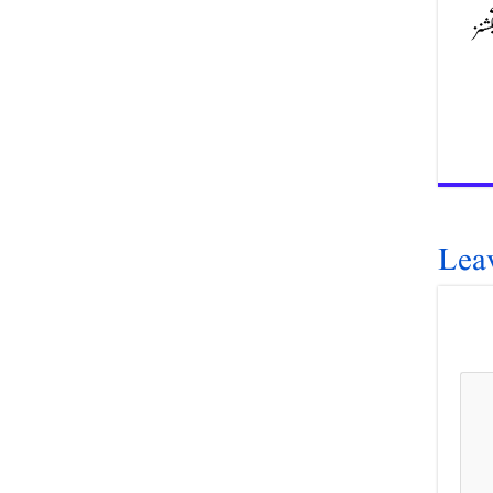
یکشن 37 میں کرپٹو ٹرانزیکشنز
Lea