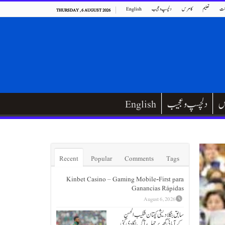
ت
تعلیم
کامرس
دلچسپ و عجیب
English
THURSDAY , 6 AUGUST 2026
س
دلچسپ و عجیب
English
Recent
Popular
Comments
Tags
Kinbet Casino – Gaming Mobile‑First para
Ganancias Rápidas
August 6, 2026
سابق بنگلادیشی کپتان شکیب الحسن
کےآبائی گھر پر حملہ، آگ لگا دی گئی