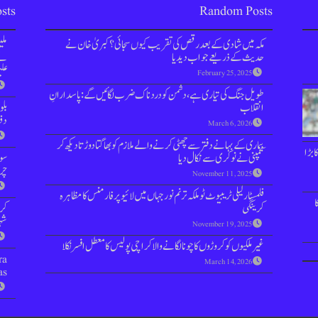
sts
Random Posts
مکہ میں شادی کے بعد رقص کی تقریب کیوں سجائی؟ کبریٰ خان نے
مل
حدیث کے ذریعے جواب دیدیا
نے 
علی
February 25, 2025
طویل جنگ کی تیاری ہے، دشمن کو دردناک ضرب لگائیں گے: پاسدارانِ
انقلاب
بل
دفعہ 144 
March 6, 2026
بیماری کے بہانے دفتر سے چھٹی کرنے والے ملازم کو بھاگتا دوڑتا دیکھ کر
 بڑا
کمپنی نے نوکری سے نکال دیا
سوش
چر
November 11, 2025
فلمسٹار لیلی ٹریبیوٹ ٹو ملکہ ترنم نورجہاں میں لائیو پرفارمنس کا مظاہرہ
ا
کرینگی
کر
شہر
November 19, 2025
غیرملکیوں کو کروڑوں کا چونا لگانے والا کراچی پولیس کا معطل افسر نکلا
ra
March 14, 2026
as