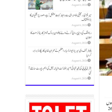
August 6, 2026
سپریم لیڈر مجتبیٰ خامنہ ای سے رابطہ ’بہت مشکل‘ ہے،صدر پزشکیان کا
بڑا انکشاف
August 6, 2026
ریسلنگ کی دنیا پر راج کرنے والے پہلوان بروک لیسنر کا ریٹائرمنٹ کا
اعلان
August 6, 2026
پلیئر آف دی سیریز ایوارڈ،بابر اعظم نے عمران خان کا ریکارڈ برابر
کردیا
August 6, 2026
بشریٰ بی بی کی قیدِ تنہائی؟ سپرنٹنڈنٹ اڈیالہ جیل کی اہم رپورٹ سامنے آ
گئی
August 6, 2026
نخواہوں
 تک کا ریلیف دیئے جانے کا امکان ہے جبکہ ٹیکس ریلیف دینے ٹیکس ریونیو کا ہدف 15 ہزار 267