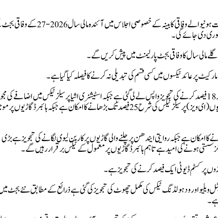
رپورٹ کے مطابق آج وزیراعظم میاں شہبازشریف کی زیر صدارت ہونیو الے وفاقی کابینہ کے خصوصی اجلاس میں آئندہ مالی سال
نظوری دی جائے گی۔
 اگلے مالی سال کا وفاقی بجٹ پارلیمنٹ میں پیش کریں گے۔
ارکیٹ پر عائد ٹیکسوں میں کسی قسم کی تبدیلی نہ کرنے کا فیصلہ کیا گیا ہے۔
ذرائع کے مطابق سولر پینلز پر سیلز ٹیکس کی شرح 10 فیصد سے بڑھا کر 18 فیصد کرنے کی تجویز واپس لے لی گئی ہے جبکہ اسٹیشنری اشیا پر سیلز ٹیکس میں اضافے کی مج
تجویز بھی بجٹ کا حصہ نہیں بنے گی،بجٹ میں درآمدی الیکٹرک گاڑیوں (ای ویز) پر سیلز ٹیکس کی شرح 25 فیصد تک بڑھانے کا امکان ہے جبکہ ہائبرڈ گاڑیوں
 امکان ہے جبکہ روایتی ایندھن پر چلنے والی گاڑیوں پر کاربن لیوی لگانے کی تجویز ہے بڑی
ہیکلز سستی ہونے کی امید ہے تاہم ہائبرڈ گاڑیوں پر معمول کے ٹیکس برقرار رہیں گے۔
پرزوں پر کسٹم ڈیوٹی ایک فیصد کرنے کی تجویز ہے۔
ٹل ویلیو اور ودہولڈنگ ٹیکس کی مکمل چھوٹ کی تجویز کی گئی ہے ذرائع کے مطابق نئے بجٹ میں