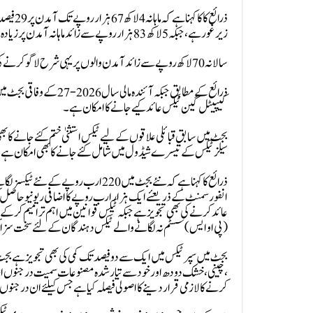
زیر غور ہے،جبکہ 5 لاکھ 83 ہزار روپے سے زائد ماہانہ آمدن پر زیادہ سے زیادہ 35 فیصد ٹیکس برقرار رکھنے کا امکان ہے۔
سالانہ 70 لاکھ روپے سے زائد آمدن والوں پر یہی شرح لاگو کرنے کی تجویز ہے،جبکہ سالانہ ایک کروڑ سے زائد کمانے والوں پر عائد سرچارج ختم ہو سکتا ہے۔
ذرائع کے مطابق جبکہ آئ
کیپیٹل گین ٹیکس عائد کیے جانے کا امکان ہے۔
بجٹ میں سابق قبائلی علاقوں کے لیے ٹیکس استثنیٰ ختم کئے جانے ک
سیلز ٹیکس کے تیسرے شیڈول میں شامل کئے جانے کا بھی امکان ہے ج
انفورسمنٹ کے ذریعئے ایک ہزار ارب روپے کا اضافی ریونیو حاصل کرن
عائد کرنے کی بھی تجویز ہے جبکہ ٹیکس قوانین میں اہم ترامیم کرکے اس
(پی او ایس) سسٹم نہ لگانے والے ٹیکس دہندگان کے لئے سخت سزائی
بجٹ میں سپرٹیکس میں ایک سے دو فیصد تک کمی کی بھی تجویز ہے بجٹ
،چینی،خشک دودھ اور خود سے تیار شدہ مصنوعات سمیت درجنوں اشیائ
کرنے کا لازمی قرار دینے کا اصولی فیصلہ کیا ہے جس کیلئے ان درجنوں