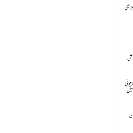
 مقررکرنے کی تجویز بھی
نوش
ڈیوٹی
 سیل
نٹ