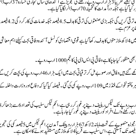
قرضوں پر سود کیلئے7 ہزار 824 ارب رکھنے کی تجویز دی گئی ہے۔ دفاعی شعبے تقریباً 3 ہزار ارب روپ
زراعت کی ترقی کا ہدف 3.8 فیصد مقرر۔ صنعتیں 4 فیصد کی شرح سے ترقی کریں گی
خدمات کے شعبے میں 11 لاکھ ،صنعتی شعبے میں 5 لاکھ اورزرعی شعبے میں 4 لاکھ ملازمتوں کا ہدف رکھا گیا ہے قومی اقتصادی کونسل آئندہ وفاقی بجٹ کیلئے اہم معاشی
پنجاب کے ترقیاتی بجٹ میں 701 ارب، سندھ میں 110 ارب اور خیبرپختونخوا کے فنڈز میں 109 ارب روپے کمی کی گئی۔ فیصلہ کیا گیا کہ دفاع اور وزارت داخ
زیادہ آمدن والوں کیلییبھی ٹیکس شرح میں نرمی کی تجاویز شامل ہیں،مجوزہ منصوبے کے تحت ماہانہ 2 لاکھ 67 ہزار روپیتک آمدن پر انکم ٹیکس میں 5 فیصد ک