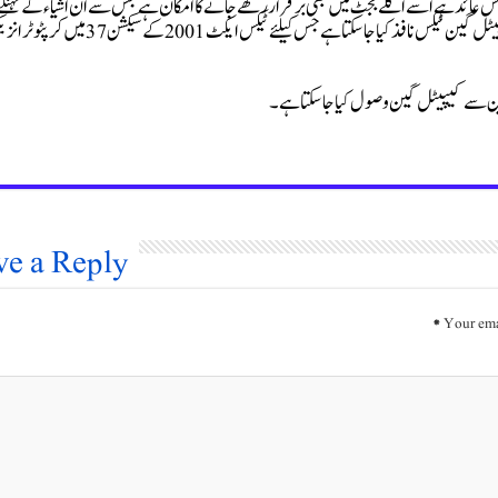
س عائد ہے اسے اگلے بجٹ میں بھی برقرار رکھے جانے کا امکان ہے جس سے ان اشیاء کے مہنگے
ہونے کا خدشہ ہے جب کرپٹو ٹریڈنگ پر 10 سے 30 فی صد تک کیپیٹل گین ٹیکس نافذ کیا جا سکتا ہے جس کیلئے ٹیکس ایکٹ 2001 کے س
ve a Reply
*
Your ema