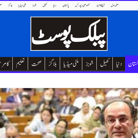
صفحہ اول
آج کا اخبار
خصوصی رپورٹس
پاکستان
دنیا
کھیل
شوبز
ملٹی میڈیا
بلاگز
صح
کستان
دنیا
کھیل
شوبز
ملٹی میڈیا
بلاگز
صحت
تعلیم
کامر