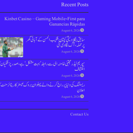
Recent Posts
Kinbet Casino – Gaming Mobile‑First para
Ganancias Rápidas
August 6, 2026
سابق بنگلادیشی کپتان شکیب الحسن کےآبائی گھر
پر حملہ، آگ لگا دی گئی
August 6, 2026
سپریم لیڈر مجتبیٰ خامنہ ای سے رابطہ ’بہت مشکل‘ ہے،صدر پزشکیان کا
انکشاف
August 6, 2026
ریسلنگ کی دنیا پر راج کرنے والے پہلوان بروک لیسنر کا ریٹائرمنٹ ک
اعلان
August 6, 2026
Contact Us