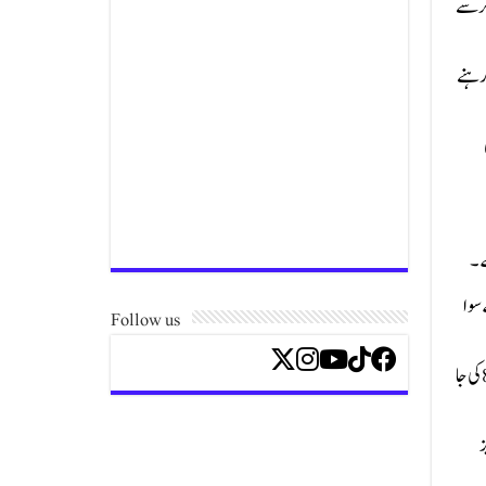
ے رکھنے کی تجویز ہے آئندہ مالی سال تجارتی خسارہ 37 ارب ڈالر سے
 جبکہ بڑی صنعتوں کی ترقی کا ہدف 4.5 فیصد جبکہ خدمات کی کارکردگی 4.2 فیصد رہنے
لہ کے سوا
Follow us
وفاقی حکومت نئے مالی سال کے بجٹ میں تنخواہ دار طبقے کو تقریباً 50 ارب روپے تک ٹیکس ریلیف دینے پر غور کر رہی ہے،انکم ٹیکس سلیب کی تعداد 6 سے بڑھا کر 8 کی جا
می کی تجویز