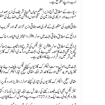
ارب روپے متوقع ہے۔
مسودے اور سرکاری ملازمین کی تنخواہوں و پنشن میں اضافے کی م
وفاقی کابینہ کی منظوری کے فوری بعد وفاقی وزیر خزانہ محمد اورنگزیب
ذرائع کے مطابق وفاقی بجٹ میں سولر پینلز، اسٹیشنری اشیا اور اسٹاک م
ٹیکس شرحیں برقرار رہنے کا امکان ہے۔
بجٹ میں ماحول دوست الیکٹرک گاڑیوں کیلئے ٹیکس ریلیف دیئے جانے کا
گاڑیاں مزید مہنگی ہونے کا خدشہ جبکہ مقامی سطح پر تیار الیکٹرک و
مقامی سطح پر الیکٹرک گاڑیوں کی تیاری کیلئے موٹرز، بیٹریز اور دیگر 
سیلز ٹیکس بھی ایک فیصد رکھنے کی سفارش ہے جبکہ فیڈرل ایکسائز،کیپ
پیٹرولیم لیوی سے ایک ہزار 727 ارب روپے وصول کرنے کا پلان ہے۔