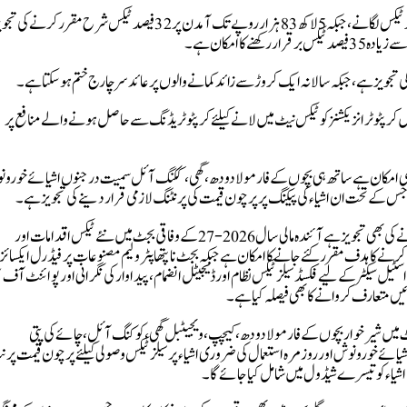
ذرائع کا کا کہنا ہے کہ ماہانہ 4 لاکھ 67 ہزار روپے تک آمدن پر 29 فیصد ٹیکس لگانے، جبکہ 5 لاکھ 83 ہزار روپے تک آمدن پر 32 فیصد ٹیکس شرح
ندہ مالی سال2026-27 کے وفاقی بجٹ میں کرپٹو ٹرانزیکشنز کو ٹیکس نیٹ میں لانے کیلئے کرپٹو ٹریڈنگ سے حاصل ہونے والے منافع پر
ا بھی امکان ہے ساتھ ہی بچوں کے فارمولا دودھ، گھی ،ککنگ آئل سمیت درجنوں اشیائے خورو
س کے تحت ان اشیاء کی پیکنگ پر پرچون قیمت کی پرنٹنگ لازمی قرار دینے کی تجویز ہے۔
ذرائع کا کہنا ہے کہ نئے بجٹ میں 220 ارب روپے کے نئے ٹیکسز لگانے کی بھی تجویز ہے آئندہ مالی سال2026-27 کے وفاقی بجٹ میں نئے ٹیکس اقدامات اور
ے کا ہدف مقرر کئے جانے کا امکان ہے جبکہ بجٹ ناپتھا پٹرولیم مصنوعات پر فیڈرل ایکسائز 
ٹیل سیکٹر کے لیے فکسڈ سیلز ٹیکس نظام اور ڈیجیٹل انضمام، پیداوار کی نگرانی اور پوائنٹ آف
ں متعارف کروانے کا بھی فیصلہ کیا ہے۔
 میں شیر خوار بچوں کے فارمولادودھ، کیچپ،ویجیٹبل گھی ،کوکنگ آئل ،چائے کی پتی
ے خورونوش اور روزمرہ استعمال کی ضروری اشیاء پرسیلز ٹیکس وصولی کیلئے پرچون قیمت پر
 اشیاء کو تیسرے شیڈول میں شامل کیا جائے گا۔