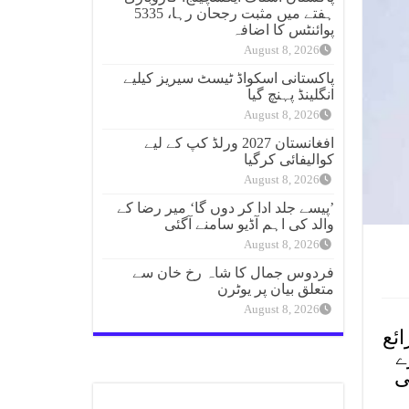
ہفتے میں مثبت رجحان رہا، 5335
پوائنٹس کا اضافہ
August 8, 2026
پاکستانی اسکواڈ ٹیسٹ سیریز کیلیے
انگلینڈ پہنچ گیا
August 8, 2026
افغانستان 2027 ورلڈ کپ کے لیے
کوالیفائی کرگیا
August 8, 2026
’پیسے جلد ادا کر دوں گا‘ میر رضا کے
والد کی اہم آڈیو سامنے آگئی
August 8, 2026
فردوس جمال کا شاہ رخ خان سے
متعلق بیان پر یوٹرن
August 8, 2026
ائع
ے
ی