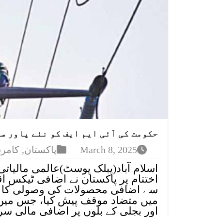
حکومت کی آئی ایم ایف کو نئے پاور س
March 8, 2025
پاکستان
,
کامر
اسلام آباد(پبلک پوسٹ)عالمی مالیاتی
اختتام پر پاکستان نے اضافی ٹیکس اقد
سے اضافی محصولات کی وصولی کا ان
میں متضاد موقف پیش کیا، جس میں 
اور بجلی کے بلوں پر اضافی مالی سر