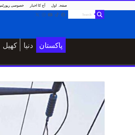
صفحہ اول
آج کا اخبار
خصوصی رپورٹس
پاکستان
دنیا
کھیل