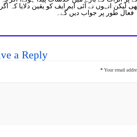
 لیکن انہوں نے آئی ایم ایف کو یقین دلایا کہ اگر
 فعال طور پر جواب دیں گے۔
ve a Reply
*
Your email addres