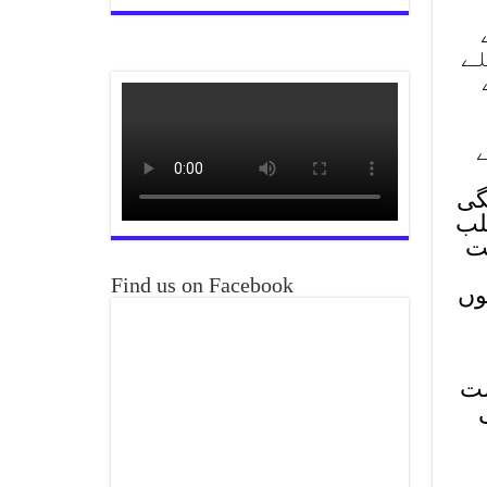
لے
2 روپے 83 پیسے
دائیگی
لب
ت
Find us on Facebook
وں
ست