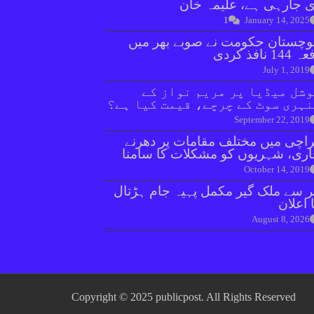
 جارہی ہے، علیمہ خان
1
January 14, 2025
وچستان حکومت نے صوبے بھر میں
144 نافذ کردی
July 1, 2019
شل میڈیا پر مریم نواز کے
ہری سوٹ کے چرچے، قیمت کیا ہے؟
September 22, 2019
اچی میں مختلف مقامات پر دھرنے
ری، شہریوں کو مشکلات کا سامنا
October 14, 2019
ر سے ملک گیر مکمل پہیہ جام ہڑتال
 اعلان
August 8, 2026
Copyright © 2025 publicpost. All Rights Reserved