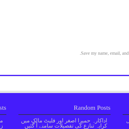
Save my name, email, and w
sts
Random Posts
ل
اداکارہ حمیرا اصغر اور فلیٹ مالک میں
مل
کرایہ تنازع کی تفصیلات سامنے آ گئیں
زر