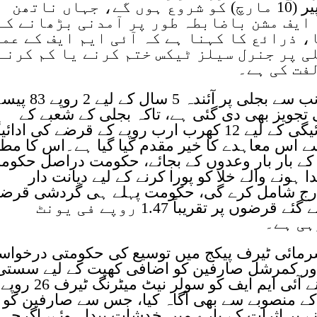
پالیسی سطح کے باضابطہ مذاکرات پیر (10 مارچ) کو شروع ہوں گے، جہاں ناتھن
 ایف مشن باضابطہ طور پر آمدنی بڑھانے کے
، ذرائع کا کہنا ہے کہ آئی ایم ایف کے عم
ی پر جنرل سیلز ٹیکس ختم کرنے یا کم کرنے
فت کی ہے۔
تاہم اس کے برعکس حکومت کی جانب سے بجلی پر آئندہ 5 سال کے لیے 
تجویز بھی دی گئی ہے، تاکہ بجلی کے شعبے کے
گردشی قرضوں کے ایک حصے کی ادائیگی کے لیے 12 کھرب ارب روپے کے قرضے کی ا
سے اس معاہدے کا خیر مقدم کیا گیا ہے۔اس کا مط
کے بار بار وعدوں کے بجائے، حکومت دراصل حکوم
 ہونے والے خلا کو پورا کرنے کے لیے دیانت دار
ارج شامل کرے گی، حکومت پہلے ہی گردشی قرض
کی ایڈجسٹمنٹ کے لیے ماضی میں لیے گئے قرضوں پر تقریباً 1.47 روپے فی یونٹ
ہی ہے۔
نے سرمائی ٹیرف پیکج میں توسیع کی حکومتی درخوا
ر کمرشل صارفین کو اضافی کھپت کے لیے سستی
بجلی فراہم کی جانی تھی۔حکومت نے آئی ایم ایف کو سولر نیٹ میٹرنگ ٹیرف 26 روپے
کرکے 10 روپے کرنے کے منصوبے سے بھی آگاہ کیا، جس سے صارفین کو
 پر اثرات کے بارے میں خدشات پیدا ہوئے، اگرچہ