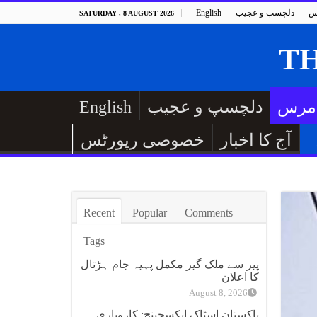
س
دلچسپ و عجیب
English
SATURDAY , 8 AUGUST 2026
مرس
دلچسپ و عجیب
English
آج کا اخبار
خصوصی رپورٹس
Recent
Popular
Comments
Tags
پیر سے ملک گیر مکمل پہیہ جام ہڑتال
کا اعلان
August 8, 2026
پاکستان اسٹاک ایکسچینج: کاروباری