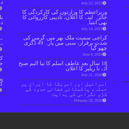
دی
July 22, 2025
وزیراعظم کا وزارتوں کی کارکردگی کا
جائزہ لینے کا اعلان، تادیبی کارروائی کا
بل
بھی انتباہ
دفعہ 
July 16, 2025
کراچی سمیت ملک بھر میں گرمی کی
سو
شدت برقرار، سبی میں پارہ 49 ڈگری
سن
چھو گیا
June 9, 2026
کر
18 سال بعد عاطف اسلم کا نیا البم صبح
جا
آئے نا ریلیز کا اعلان
July 21, 2026
پی
اسرائیل اور امریکا کا ایران پر
کا
حملہ، پاکستانی فضائی حدود کی
کڑی نگرانی کی ہدایت
February 28, 2026