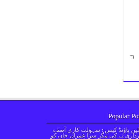
Popular Po
ین پاؤنڈ کیس : سہولت کاری آصف
داری نے کی مگر سزا عمران خان کو