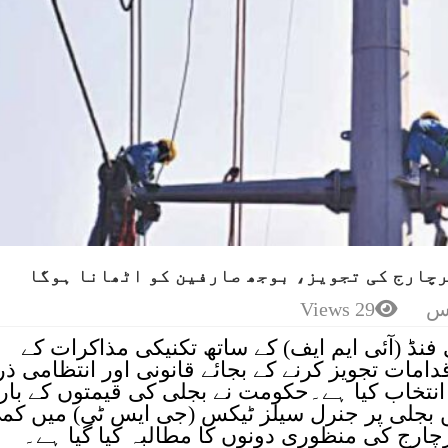
رچارج کی تجویز، بوجھ صارفین کو اٹھانا ہوگا
س
29 Views
 فنڈ (آئی ایم ایف) کے ساتھ تکنیکی مذاکرات کے
امات تجویز کرنے کے بجائے قانونی اور انتظامی ذر
تخاب کیا ہے۔حکومت نے بجلی کی قیمتوں کے بار
بجلی پر جنرل سیلز ٹیکس (جی ایس ٹی) میں کم
چارج کی منظوری دونوں کا مطالبہ کیا گیا ہے۔