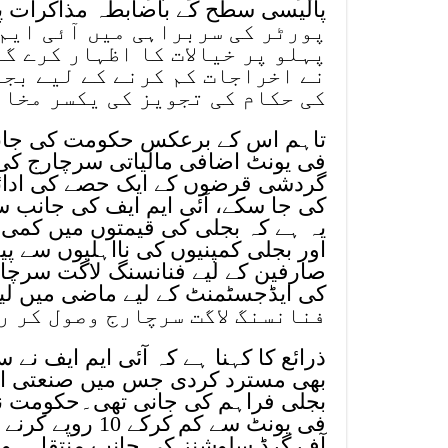
پورٹر کی سربراہی میں آئی ایم
پہلو پر خیالات کا اظہار کرے گا
نے اخراجات کم کرنے کے لیے بجل
کی حکام کی تجویز کی یکسر مخال
فی یونٹ اضافی مالیاتی سرچارج کی 
کی جا سکے، آئی ایم ایف کی جانب 
یہ ہے کہ بجلی کی قیمتوں میں کمی 
اور بجلی کمپنیوں کی نااہلیوں سے پیدا
صارفین کے لیے فنانسنگ لاگت سرچ
فنانسنگ لاگت سرچارج وصول کر ر
ذرائع کا کہنا ہے کہ آئی ایم ایف 
بھی مسترد کردی جس میں صنعتی او
فی یونٹ سے کم 
آف گرڈ سلوشنز کی جانب منتقل ہونے