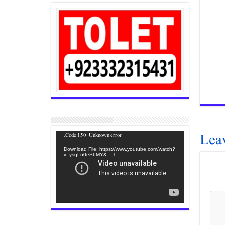
Lea
Video
Code 150: Unknown error.
Player
Download File: https://www.youtube.com/watch?
v=ysqLu0eS6MY&_=1