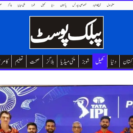
صفحہ اول
آج کا اخبار
خصوصی رپورٹس
پاکستان
دنیا
کھیل
شوبز
ملٹی میڈیا
بلاگز
صح
کستان
دنیا
کھیل
شوبز
ملٹی میڈیا
بلاگز
صحت
تعلیم
کامر