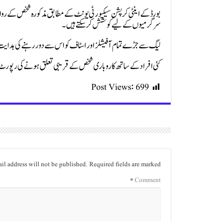
بورڈ کے اینٹی کرپشن سیکیورٹی یونٹ کے مطابق مذکورہ شخص کے روابط پنٹ
سرگرمیوں کے لیے کوشش کر سکتے ہیں۔
لیگ سے جڑے تمام آفیشلز اور اسٹاف کو اس سے دور رہنے کی ہدایت
کئی افراد کے ساتھ کاروباری شخص کے قریبی تعلق ہونے کی رپورٹ ک
Post Views:
699
il address will not be published.
Required fields are marked
*
Comment