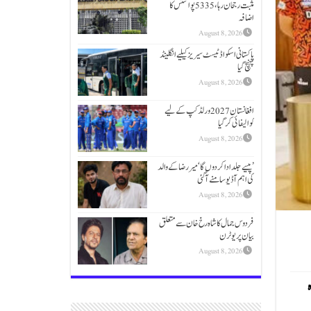
مثبت رجحان رہا، 5335 پوائنٹس کا
اضافہ
August 8, 2026
پاکستانی اسکواڈ ٹیسٹ سیریز کیلیے انگلینڈ
پہنچ گیا
August 8, 2026
افغانستان 2027 ورلڈ کپ کے لیے
کوالیفائی کرگیا
August 8, 2026
’پیسے جلد ادا کر دوں گا‘ میر رضا کے والد
کی اہم آڈیو سامنے آگئی
August 8, 2026
فردوس جمال کا شاہ رخ خان سے متعلق
بیان پر یوٹرن
August 8, 2026