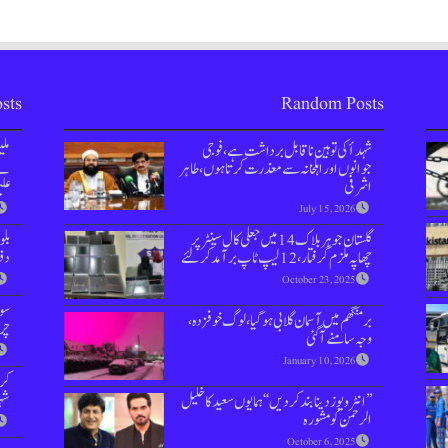
sts
Random Posts
شہدأ کی توہین ناقابل برداشت ہے،فوجی
مل
جوانوں اور اہلخانہ سے معذرت کرتا ہوں، طاہر
نے 
اشرفی
علی
July 15, 2026
گلستان جوہربلاک 14 میں جعلی کال سینٹر پر
بل
چھاپہ ملزم گرفتار ،12 لیپ ٹاپ برآمد کرلئے
دفعہ 144 
October 23, 2025
سوش
برمنگھم میں آسمان گلابی ہوگیا، لوگ خوفزدہ،
چر
وجہ سامنے آگئی
January 10, 2026
کر
شہر
’’انٹرویوز دینا بند کردیں‘‘ہمایوں سعید کا خلیل
الرحمن کو مشورہ
October 6, 2025