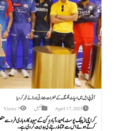
آئی پی ایل میں اسپاٹ فکسنگ کے خطرات، بھارتی بورڈ نے خبر کردیا
April 17, 2025
کھیل
7 Views
کراچی(پبلک پوسٹ)حیدرآباد دکن کے مبینہ کاروباری فرد سے متعلق بھ
کرتے ہوئے اس سے محتاط رہنے کی ہدایت کر دی ہے۔