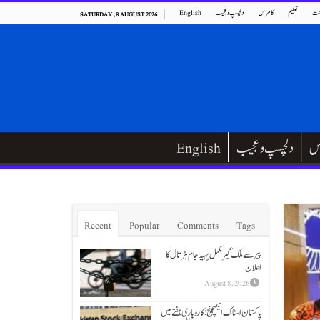
ت
تعلیم
کامرس
دلچسپ و عجیب
English
SATURDAY , 8 AUGUST 2026
س
دلچسپ و عجیب
English
Recent
Popular
Comments
Tags
پیر سے ملک گیر مکمل پہیہ جام ہڑتال کا
اعلان
August 8, 2026
پاکستان اسٹاک ایکسچینج: کاروباری ہفتے میں