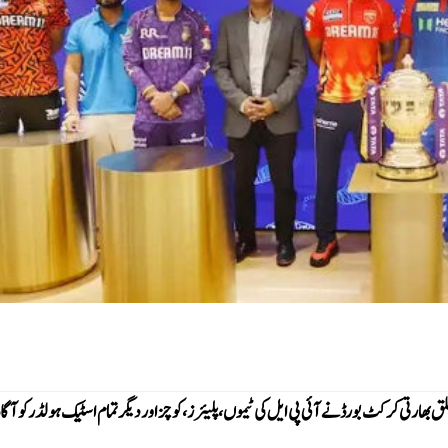
ارتی کرکٹ بورڈ نے آئی پی ایل کی ٹیموں، پلیئرز، کوچز اور دیگر تمام اسٹیک ہولڈر کو آگاہ