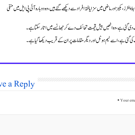
رز، بکیز اور ماضی میں سزا یافتہ افراد سے دیکھے گئے ہیں، وہ دوبارہ آئی پی ایل میں منفی
 دی گئی ہے، وہ انھیں بیش قیمت تحائف دے کر جھانسے میں اتار سکتا ہے۔
ی گئی ہے، اسے ٹیم ہوٹل اور دیگر مقامات پر ان کے قریب دیکھا گیا ہے۔
ve a Reply
*
Your ema