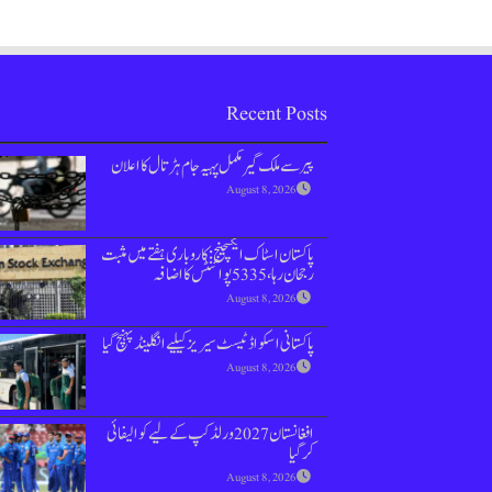
Recent Posts
پیر سے ملک گیر مکمل پہیہ جام ہڑتال کا اعلان
August 8, 2026
پاکستان اسٹاک ایکسچینج: کاروباری ہفتے میں مثبت
رجحان رہا، 5335 پوائنٹس کا اضافہ
August 8, 2026
پاکستانی اسکواڈ ٹیسٹ سیریز کیلیے انگلینڈ پہنچ گیا
August 8, 2026
افغانستان 2027 ورلڈ کپ کے لیے کوالیفائی
کرگیا
August 8, 2026