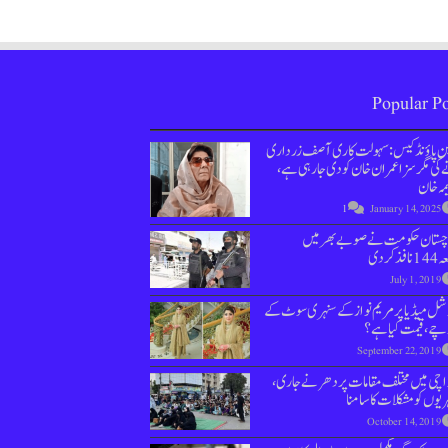
Popular Po
ین پاؤنڈ کیس : سہولت کاری آصف زرداری
کی مگر سزا عمران خان کو دی جارہی ہے،
مہ خان
1
January 14, 2025
وچستان حکومت نے صوبے بھر میں
نافذ کردی
July 1, 2019
ل میڈیا پر مریم نواز کے سنہری سوٹ کے
چے، قیمت کیا ہے؟
September 22, 2019
اچی میں مختلف مقامات پر دھرنے جاری،
یوں کو مشکلات کا سامنا
October 14, 2019