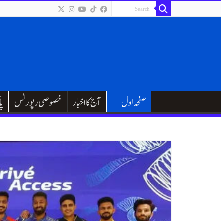
صفحہ اول
آج کا اخبار
خصوصی رپورٹس
پا