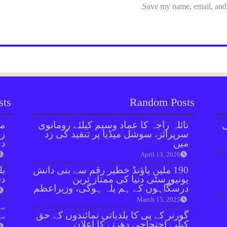
Save my name, email, and w
sts
Random Posts
ل
نائلہ راجہ کا عماد وسیم کیلئے رومانوی
مل
سرپرائز، سوشل میڈیا پر تنقید کی زد
زر
میں
دی
April 13, 2026
190 ملین پاؤنڈ خطیر رقم سے بنی دانش
بل
یونیورسٹی دنیا کی ممتاز ترین
دفعہ 
درسگاہوں کے ہم پلہ ہوگی، وزیراعظم
March 15, 2025
سو
گورنر کے پی کا بلدیاتی نمائندوں کے حق
سن
کیلیے احتجاجی دھرنے کا اعلان