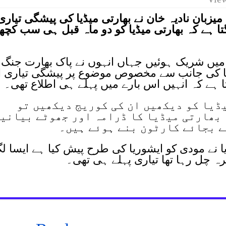
میزبان نادیہ خان نے بھارتی میڈیا کی پیشگی تیاری
لگتا ہے کہ بھارتی میڈیا کو دو ماہ قبل ہی سب کچھ
 میں شریک ہوئیں جہاں انہوں نے پاک بھارت جنگ 
ڈیا کی جانب سے مخصوص موضوع پر پیشگی تیاری ا
 ہے کہ انہیں اس بارے میں پہلے ہی اطلاع تھی۔
ڈیا کو دیکھیں ان کی کوریج دیکھیں تو
 بھارتی میڈیا کا ڈرامہ اور جھوٹے بیانی
ے بجائے کارٹون بنے ہوئے ہیں۔
ڈیا نے مودی کو ایشوریا کی طرح پیش کیا ہے ایسا ل
ہ چل رہا تھا تیاری پہلے ہی تھی۔