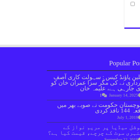
Popular Po
ین پاؤنڈ کیس : سہولت کاری آصف
داری نے کی مگر سزا عمران خان کو
 جارہی ہے، علیمہ خان
1
January 14, 2025
وچستان حکومت نے صوبے بھر میں
144 نافذ کردی
July 1, 2019
شل میڈیا پر مریم نواز کے
ہری سوٹ کے چرچے، قیمت کیا ہے؟
September 22, 2019