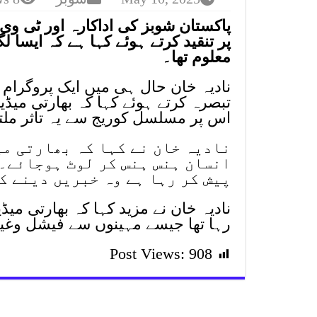
پاکستان شوبز کی اداکارہ اور ٹی وی 
پر تنقید کرتے ہوئے کہا ہے کہ ایسا 
معلوم تھا۔
نادیہ خان حال ہی میں ایک پروگرام
تبصرہ کرتے ہوئے کہا کہ بھارتی می
اس پر مسلسل کوریج سے یہ تاثر ملتا
نادیہ خان نے کہا کہ بھارتی می
انسان ہنس ہنس کر لوٹ ہوجائے۔
پیش کر رہا ہے وہ خبریں دینے ک
نادیہ خان نے مزید کہا کہ بھارتی می
رہا تھا جیسے مہینوں سے فیشل وغیر
Post Views:
908