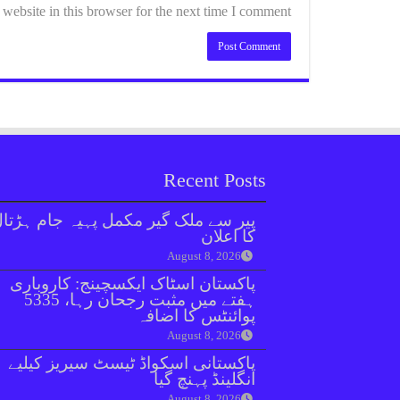
ebsite in this browser for the next time I comment.
Recent Posts
پیر سے ملک گیر مکمل پہیہ جام ہڑتا
کا اعلان
August 8, 2026
پاکستان اسٹاک ایکسچینج: کاروباری
ہفتے میں مثبت رجحان رہا، 5335
پوائنٹس کا اضافہ
August 8, 2026
پاکستانی اسکواڈ ٹیسٹ سیریز کیلیے
انگلینڈ پہنچ گیا
August 8, 2026