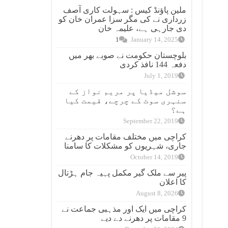
ملین پاؤنڈ کیس : سہولت کاری آصف
زرداری نے کی مگر سزا عمران خان کو
دی جارہی ہے، علیمہ خان
1
January 14, 2025
بلوچستان حکومت نے صوبے بھر میں
دفعہ 144 نافذ کردی
July 1, 2019
سوشل میڈیا پر مریم نواز کے
سنہری سوٹ کے چرچے، قیمت کیا
ہے؟
September 22, 2019
کراچی میں مختلف مقامات پر دھرنے
جاری، شہریوں کو مشکلات کا سامنا
October 14, 2019
پیر سے ملک گیر مکمل پہیہ جام ہڑتال
کا اعلان
August 8, 2026
کراچی میں ایک اور مذہبی جماعت نے
9 مقامات پر دھرنے دے دیے