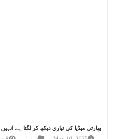
بھارتی میڈیا کی تیاری دیکھ کر لگتا ہے انہیں 2 مہینے پہلے سے سب معلوم تھا، نادیہ خان
May 10, 2025
شوبز
8 Views