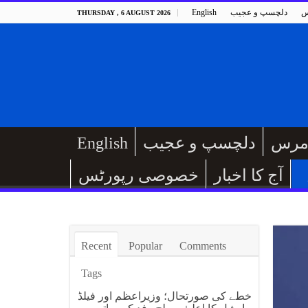
س
دلچسپ و عجیب
English
THURSDAY , 6 AUGUST 2026
مرس
دلچسپ و عجیب
English
آج کا اخبار
خصوصی رپورٹس
Recent
Popular
Comments
Tags
خطے کی صورتحال؛ وزیراعظم اور فیلڈ