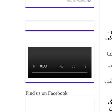
August 6, 2026
ان نے
کی
نا
۔
کش
Find us on Facebook
گ
ن