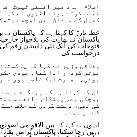
اسلام آباد میں انسٹی ٹیوٹ آف
خطاب کرتے ہوئے انہوں نے کہا ک
کھیل کے میدان میں اوچھے ہتھک
عطا تارڑ کا کہنا ہے کہ پاکستان نے ب
فتوحات کی ایک نئی داستان رقم کی، 
درخواست کی۔
وفاقی وزیر نے کہا کہ پاکستان 
مؤثر کردار ادا کیا، مودی حکو
ہوئی، بھارت ایک غاصب اور جارح
ان کا کہنا ہے کہ پہلگام جیسے 
ہوچکی ہے، پہلگام واقعے سے متع
کی تھی، دہشت گردی کے خلاف جنگ
کے لیے ہے۔
انہوں نے کہا کہ بین الاقوامی اصول
نہیں رچا سکتا، پاکستان پُرامن بقائ