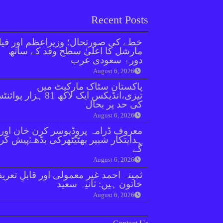
Recent Posts
خطے کی صورتحال؛ وزیراعظم اور فیل
مارشل کا اعلیٰ سطح وفد کے ساتھ
دورۂ سعودی عرب
August 6, 2026
پاکستان سٹاک مارکیٹ میں
تیزی،انڈیکس ایک لاکھ 81 ہزار پو
کی حد پر بحال
August 6, 2026
معروف ڈرامہ پروڈیوسر کرن خان اور
ہدایتکار شبیر بھٹیًٹھرکی بڈھےًپیش کر
گے
August 6, 2026
ثمینہ احمد غیر معمولی اور قابلِ تعری
خاتون ہیں: ثانیہ سعید
August 6, 2026