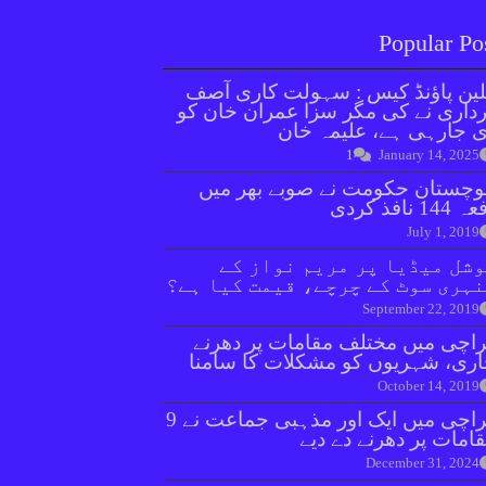
Popular Po
ین پاؤنڈ کیس : سہولت کاری آصف
داری نے کی مگر سزا عمران خان کو
 جارہی ہے، علیمہ خان
1
January 14, 2025
وچستان حکومت نے صوبے بھر میں
144 نافذ کردی
July 1, 2019
شل میڈیا پر مریم نواز کے
ہری سوٹ کے چرچے، قیمت کیا ہے؟
September 22, 2019
اچی میں مختلف مقامات پر دھرنے
ری، شہریوں کو مشکلات کا سامنا
October 14, 2019
کراچی میں ایک اور مذہبی جماعت نے 9
امات پر دھرنے دے دیے
December 31, 2024