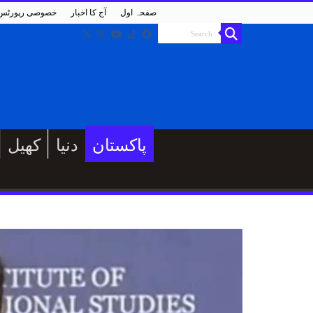
صفحہ اول
آج کا اخبار
خصوصی رپورٹس
پاکستان
دنیا
کھیل