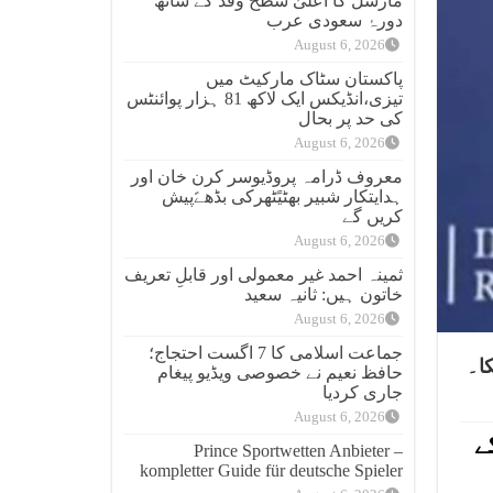
مارشل کا اعلیٰ سطح وفد کے ساتھ
دورۂ سعودی عرب
August 6, 2026
پاکستان سٹاک مارکیٹ میں
تیزی،انڈیکس ایک لاکھ 81 ہزار پوائنٹس
کی حد پر بحال
August 6, 2026
معروف ڈرامہ پروڈیوسر کرن خان اور
ہدایتکار شبیر بھٹیًٹھرکی بڈھےًپیش
کریں گے
August 6, 2026
ثمینہ احمد غیر معمولی اور قابلِ تعریف
خاتون ہیں: ثانیہ سعید
August 6, 2026
جماعت اسلامی کا 7 اگست احتجاج؛
کا۔
حافظ نعیم نے خصوصی ویڈیو پیغام
جاری کردیا
August 6, 2026
ے
Prince Sportwetten Anbieter –
kompletter Guide für deutsche Spieler