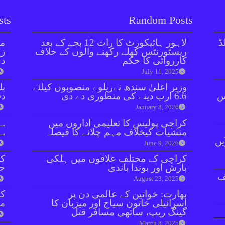
sts
Random Posts
ڈ
لاہور ہائیکورٹ کا رات 12 بجے کے بعد
مل
ریسٹورنٹس کھلے رکھنے والوں کے خلاف
زر
کارروائی کا حکم
دی
July 11, 2025
وزیر اعلیٰ سندھ نےریلوے منصوبوں کیلئے
بل
ائنٹس
6.6 ارب دینے کی منظوری دے دی
دفعہ 
January 8, 2026
کراچی پولیس کا تعلیمی اداروں میں
سو
منشیات کیخلاف مہم چلانے کا فیصلہ
سن
یں
June 9, 2026
کراچی کے مختلف علاقوں میں ہلکی
کر
بارش اور بوندا باندی
جا
ف
August 23, 2025
بھارت: خواتین کے عالمی دن پر
اسرائیلی خاتون سیاح اور میزبان کا
مق
گینگ ریپ، ساتھی مسافر قتل
March 8, 2025