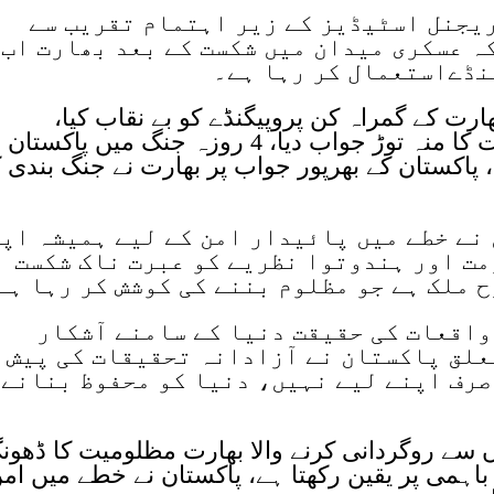
 ریجنل اسٹیڈیز کے زیر اہتمام تقریب سے
ہ عسکری میدان میں شکست کے بعد بھارت اب
نڈےاستعمال کر رہا ہے۔
ھارت کے گمراہ کن پروپیگنڈے کو بے نقاب کیا،
پاکستان نے بھارت کی بلاجواز جارحیت کا منہ توڑ جواب دیا، 4 روزہ جنگ میں پاکست
پاکستان کے بھرپور جواب پر بھارت نے جنگ بندی 
نے خطے میں پائیدار امن کے لیے ہمیشہ اپ
مت اور ہندوتوا نظریے کو عبرت ناک شکست
 ملک ہے جو مظلوم بننے کی کوشش کر رہا ہے
واقعات کی حقیقت دنیا کے سامنے آشکار
لق پاکستان نے آزادانہ تحقیقات کی پیش 
 صرف اپنے لیے نہیں، دنیا کو محفوظ بنانے
وں سے روگردانی کرنے والا بھارت مظلومیت کا ڈھون
ے باہمی پر یقین رکھتا ہے، پاکستان نے خطے میں ام