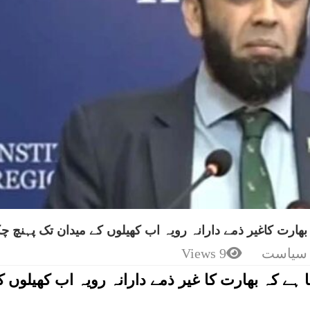
بھارت کاغیر ذمے دارانہ رویہ اب کھیلوں کے میدان تک پہنچ چ
سیاست
9 Views
 ہے کہ بھارت کا غیر ذمے دارانہ رویہ اب کھیلوں ک